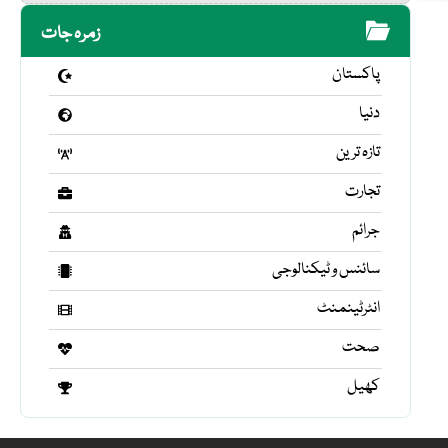
زمرہ جات
پاکستان
دنیا
تازہ ترین
تجارت
جرائم
سائنس و ٹیکنالوجی
انٹرٹینمنٹ
صحت
کھیل