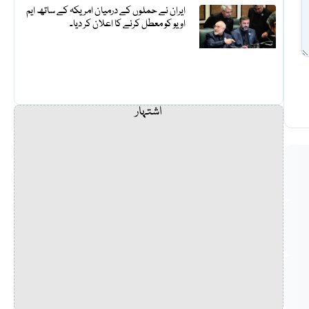
ایران نے حملوں کے درمیان امریکہ کے ساتھ ایم
او یو کو معطل کرنے کا اعلان کر دیا۔
اشتہار