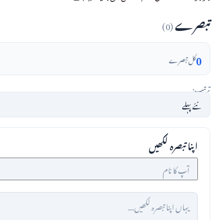
تبصرے
(0)
0
کل تبصرے
ترتیب:
اپنا تبصرہ لکھیں