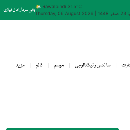
🌤 Rawalpindi 31.5°C
بانی سردار خان نیازی
1448
|
Thursday, 06 August 2026
ارت
سا ئنس و ٹیکنالوجی
موسم
کالم
مزید