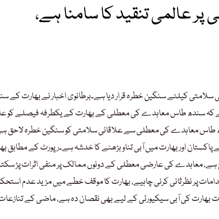
پر عالمی تنقید کا سامنا ہے،
سلامتی کیلئے سنگین خطرہ قرار دیا ہے۔برطانوی اخبار نے بھارت کے سن
ہے کہ سندھ طاس معاہدے کی معطلی کے بھارت کے یکطرفہ فیصلے کو عا
ھ طاس معاہدے کی معطلی سے علاقائی سلامتی کو سنگین خطرہ لاحق ہ
اکستان اور بھارت میں آبی تناو بڑھنے کا خدشہ ہے۔رپورٹ کے مطابق بھ
ع ہے، معاہدے کی عارضی معطلی کے دونوں ممالک پر منفی اثرات پڑ سکت
قدامات پر نظرثانی کرنی چاہیے، بھارت کا موقف خطے میں مزید عدم استحکام
 بھارت کی آبی سیکیورٹی کے لیے بھی نقصان دہ ہے، ماضی کے تنازعات