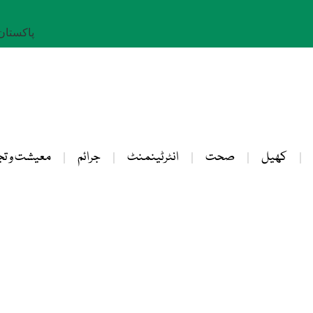
پاکستان: 23 صفر 
کھیل
صحت
انٹرٹینمنٹ
جرائم
معیشت و تج