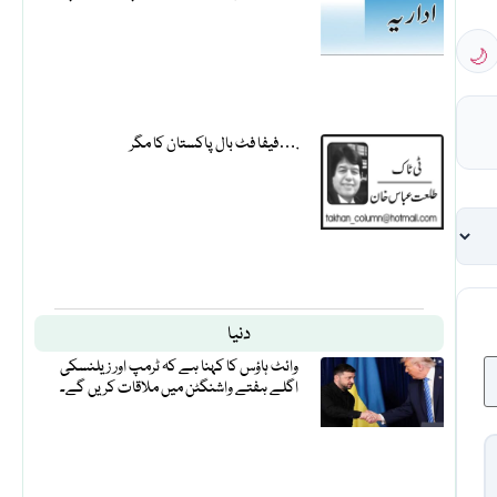
🌙
فیفا فٹ بال پاکستان کا مگر….
دنیا
وائٹ ہاؤس کا کہنا ہے کہ ٹرمپ اور زیلنسکی
اگلے ہفتے واشنگٹن میں ملاقات کریں گے۔