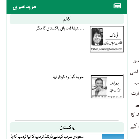
مزید خبریں
کالم
فیفا فٹ بال پاکستان کا مگر….
دھ
لمی
جو رہ گیا، وہ کردار تھا
ے۔
ارت
ے
 کا
 کے
پاکستان
سعودی عرب کیلئے ڈونلڈ ٹرمپ کا نیا ٹرمپ کارڈ