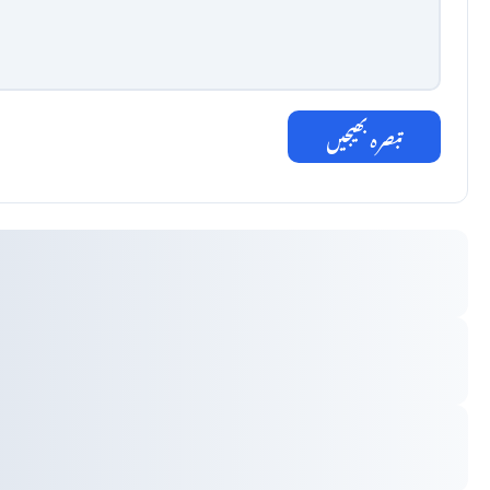
تبصرہ بھیجیں