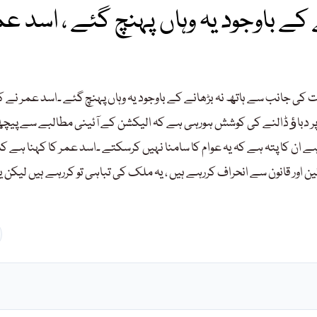
کے باوجود یہ وہاں پہنچ گئے ، اسد عم
 کی جانب سے ہاتھ نہ بڑھانے کے باوجود یہ وہاں پہنچ گئے ۔اسد عمر نے ک
 پر دباﺅ ڈالنے کی کوشش ہورہی ہے کہ الیکشن کے آئینی مطالبے سے پیچ
ان کا پتہ ہے کہ یہ عوام کا سامنا نہیں کرسکتے ۔اسد عمر کا کہنا ہے کہ
 اور قانون سے انحراف کررہے ہیں ، یہ ملک کی تباہی تو کررہے ہیں لیکن ی