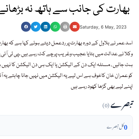
بھارت کی جانب سے ہاتھ نہ بڑھانے 
Saturday, 6 May, 2023
اسد عمر نے بلاول کے دورہ بھارت پر ردعمل دیتے ہوئے کہا ہے کہ بھارت
وکلا نے عدالت میں بتایا عجیب وغریب پرچے کٹ رہے ہیں ۔پی ٹی آئی
ہٹ جائیں ، مسئلہ ایک دن کے الیکشن یا ایک ہی دن الیکشن کا نہیں ہے 
کو عمران خان کاخوف ہے اس لیے یہ الیکشن میں نہیں جانا چاہتے یہ آئین
اپنے لیے بھی گڑھا کھود رہے ہیں
تبصرے
(0)
0
کل تبصرے