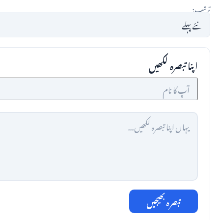
ترتیب:
اپنا تبصرہ لکھیں
تبصرہ بھیجیں