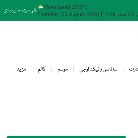
🌤 Rawalpindi 25.9°C
بانی سردار خان نیازی
1448
|
Thursday, 06 August 2026
ارت
سا ئنس و ٹیکنالوجی
موسم
کالم
مزید