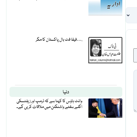
فیفا فٹ بال پاکستان کا مگر….
دنیا
وائٹ ہاؤس کا کہنا ہے کہ ٹرمپ اور زیلنسکی
اگلے ہفتے واشنگٹن میں ملاقات کریں گے۔