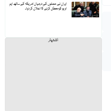
ایران نے حملوں کے درمیان امریکہ کے ساتھ ایم
او یو کو معطل کرنے کا اعلان کر دیا۔
اشتہار