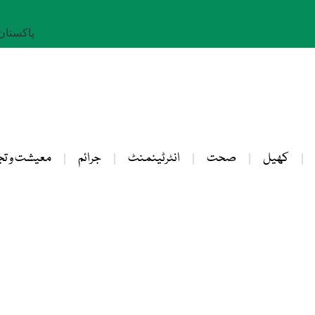
پاکستان: 23 صفر 
کھیل
صحت
انٹرٹینمنٹ
جرائم
معیشت و تج