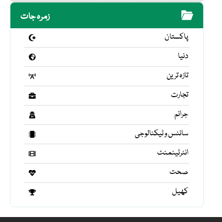
زمرہ جات
پاکستان
دنیا
تازہ ترین
تجارت
جرائم
سائنس و ٹیکنالوجی
انٹرٹینمنٹ
صحت
کھیل