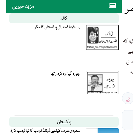
ر
مزید خبریں
کالم
فیفا فٹ بال پاکستان کا مگر….
ہا کہ
ھے
 ان
ہ
جو رہ گیا، وہ کردار تھا
🌙
پاکستان
سعودی عرب کیلئے ڈونلڈ ٹرمپ کا نیا ٹرمپ کارڈ