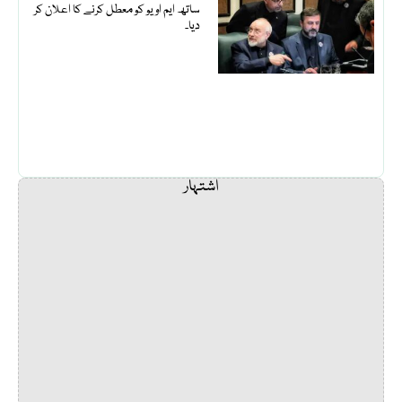
ساتھ ایم او یو کو معطل کرنے کا اعلان کر
دیا۔
اشتہار