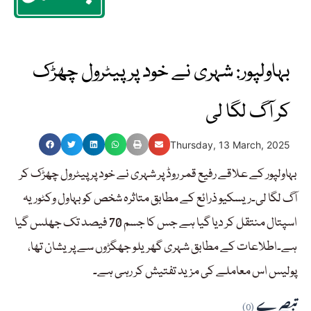
بہاولپور: شہری نے خود پر پیٹرول چھڑک
کر آگ لگا لی
Thursday, 13 March, 2025
بہاولپور کے علاقے رفیع قمر روڈ پر شہری نے خود پر پیٹرول چھڑک کر
آگ لگا لی۔ریسکیو ذرائع کے مطابق متاثرہ شخص کو بہاول وکٹوریہ
اسپتال منتقل کر دیا گیا ہے جس کا جسم 70 فیصد تک جھلس گیا
ہے۔اطلاعات کے مطابق شہری گھریلو جھگڑوں سے پریشان تھا،
پولیس اس معاملے کی مزید تفتیش کر رہی ہے۔
تبصرے
(0)