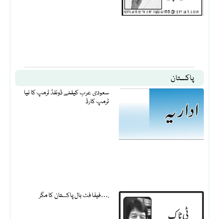
پاکستان
سعودی عرب کیلئے ڈونلڈ ٹرمپ کا نیا
ٹرمپ کارڈ
فیفا فٹ بال پاکستان کا مگر….