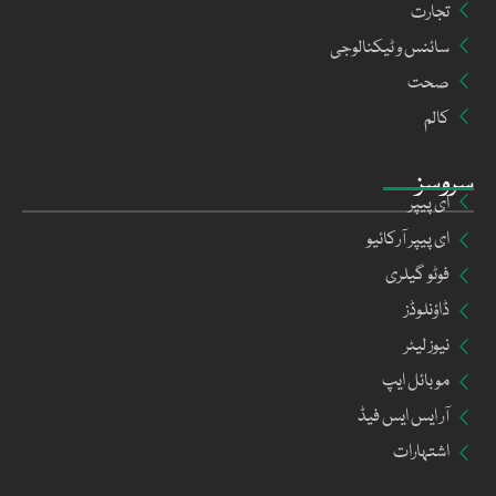
تجارت
سائنس و ٹیکنالوجی
صحت
کالم
سروسز
ای پیپر
ای پیپر آرکائیو
فوٹو گیلری
ڈاؤنلوڈز
نیوز لیٹر
موبائل ایپ
آر ایس ایس فیڈ
اشتہارات