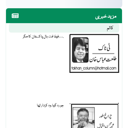
مزید خبریں
کالم
فیفا فٹ بال پاکستان کا مگر….
جو رہ گیا، وہ کردار تھا