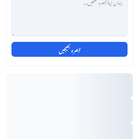
تبصرہ بھیجیں