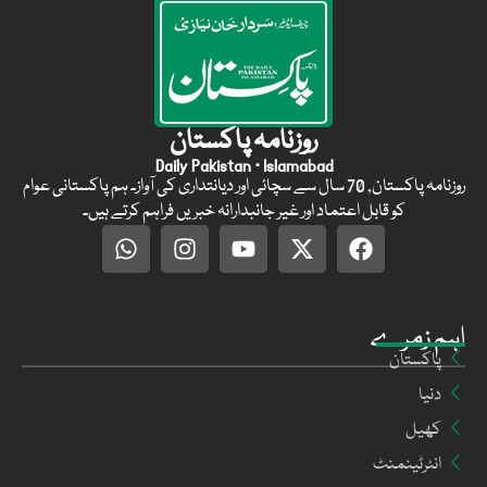
روزنامہ پاکستان
Daily Pakistan · Islamabad
روزنامہ پاکستان, 70 سال سے سچائی اور دیانتداری کی آواز۔ ہم پاکستانی عوام
کو قابل اعتماد اور غیر جانبدارانہ خبریں فراہم کرتے ہیں۔
اہم زمرے
پاکستان
دنیا
کھیل
انٹرٹینمنٹ