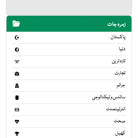
زمرہ جات
پاکستان
دنیا
تازہ ترین
تجارت
جرائم
سائنس و ٹیکنالوجی
انٹرٹینمنٹ
صحت
کھیل