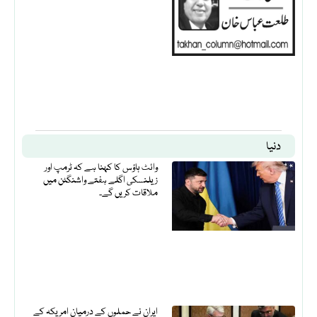
دنیا
وائٹ ہاؤس کا کہنا ہے کہ ٹرمپ اور
زیلنسکی اگلے ہفتے واشنگٹن میں
ملاقات کریں گے۔
ایران نے حملوں کے درمیان امریکہ کے