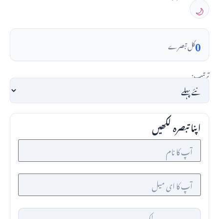
🌙
0
کل تبصرے
ترتیب:
اپنا تبصرہ لکھیں