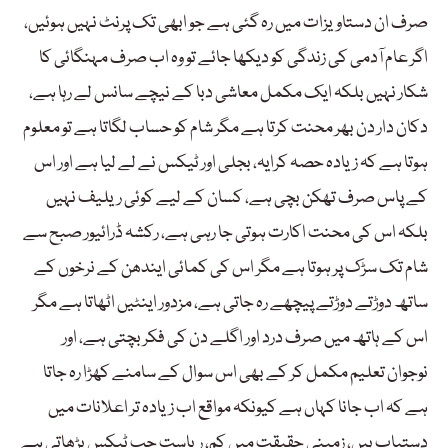
صرف ان دستاویزات میں رہ گئی ہے جو ابھی تک پرنٹ نہیں ہوئیں،
اگر عام آدمی کی زندگی کو دیکھا جائے تو وہ اب صرف مہنگائی کا
شکار نہیں بلکہ ایک مکمل معاشی دبا کے نیچے سانس لے رہا ہے،
دکان دار دن بھر محنت کرتا ہے مگر شام کو حساب لگاتا ہے تو معلوم
ہوتا ہے کہ زیادہ حصہ کرایہ، بجلی اور ٹیکس نے لے لیا ہے اور اس
کے پاس صرف تھکن بچی ہے، کسان کے لیے کوئی ریلیف نہیں
بلکہ اس کی محنت اکارت ہوتی جا رہی ہے، رکشہ ڈرائیور صبح سے
شام تک سڑک پر ہوتا ہے مگر اس کی کمائی ایندھن کے نرخوں کے
ساتھ دوڑتے دوڑتے پیچھے رہ جاتی ہے، مزدور اینٹیں اٹھاتا ہے مگر
اس کے ہاتھ میں صرف درد اور اگلے دن کی فکر بچتی ہے، اور
نوجوان تعلیم مکمل کر کے بھی اس سوال کے سامنے کھڑا رہ جاتا
ہے کہ اب جانا کہاں ہے کیونکہ مواقع اب زیادہ تر اعلانات میں
دستیاب ہیں، زمینی حقیقت میں کم، ریاست جب ٹیکس بڑھاتی ہے