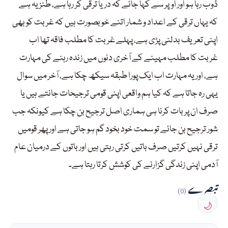
ڈوب رہا ہو اور اوپر سے کہا جائے کہ دریا ترقی کر رہا ہے، طنز یہ ہے
کہ یہاں ترقی کے اعداد و شمار اتنے خوبصورت ہیں کہ غربت کو بھی
اپنی تعریف بدلنی پڑی ہے، پہلے غربت کا مطلب فاقہ تھا اب
غربت کا مطلب مہینے کے آخری دنوں میں زندہ رہنے کی مہارت
ہے، اور یہ مہارت اب ایک پورا طبقہ سیکھ چکا ہے، آخر میں سوال
یہی رہ جاتا ہے کہ کیا ہم واقعی اپنی قومی ترجیحات جانتے ہیں یا
صرف ان پر بات کرنا ہی ہماری اصل ترجیح بن چکا ہے کیونکہ جب
شور ترجیح بن جائے تو سمت خود بخود گم ہو جاتی ہے اور پھر قومیں
ترقی نہیں کرتیں صرف باتیں کرتی رہتی ہیں اور باتوں کے درمیان عام
آدمی اپنی زندگی گزارنے کی کوشش کرتا رہتا ہے۔
تبصرے
(0)
🌙