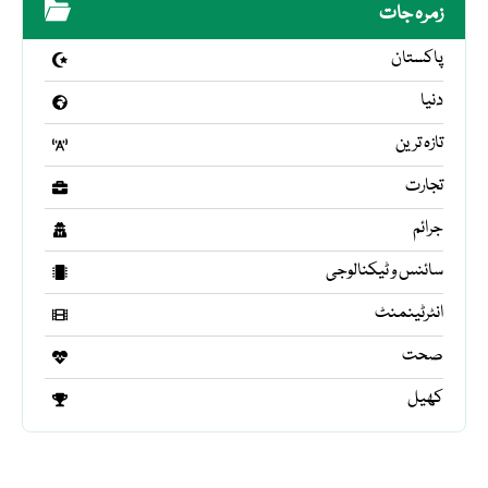
زمرہ جات
پاکستان
دنیا
تازہ ترین
تجارت
جرائم
سائنس و ٹیکنالوجی
انٹرٹینمنٹ
صحت
کھیل