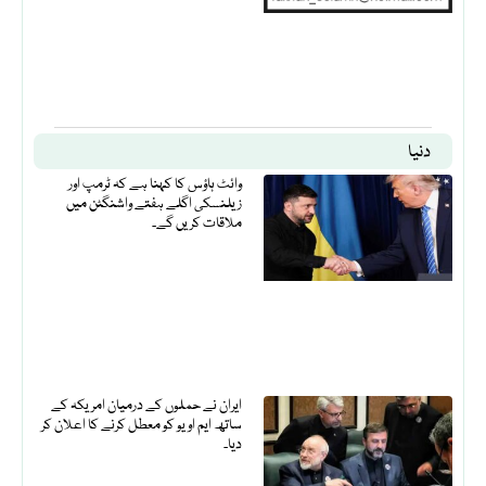
دنیا
وائٹ ہاؤس کا کہنا ہے کہ ٹرمپ اور
زیلنسکی اگلے ہفتے واشنگٹن میں
ملاقات کریں گے۔
ایران نے حملوں کے درمیان امریکہ کے
ساتھ ایم او یو کو معطل کرنے کا اعلان کر
دیا۔