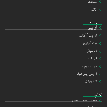
صحت
کالم
سروسز
ای پیپر
ای پیپر آرکائیو
فوٹو گیلری
ڈاؤنلوڈز
نیوز لیٹر
موبائل ایپ
آر ایس ایس فیڈ
اشتہارات
ادارہ
ہمارے بارے میں