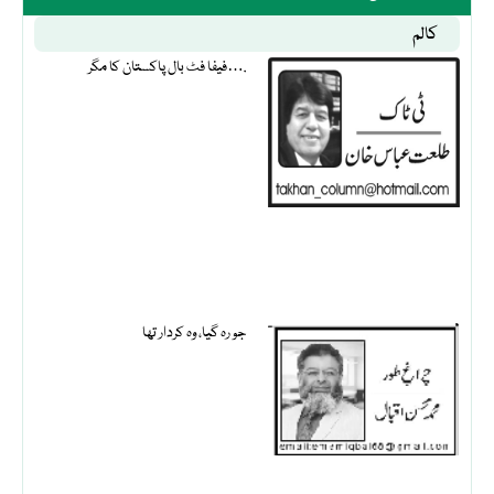
کالم
فیفا فٹ بال پاکستان کا مگر….
جو رہ گیا، وہ کردار تھا