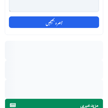
تبصرہ بھیجیں
مزید خبریں