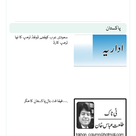
پاکستان
سعودی عرب کیلئے ڈونلڈ ٹرمپ کا نیا
ٹرمپ کارڈ
فیفا فٹ بال پاکستان کا مگر….