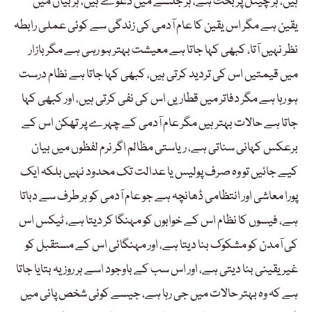
ہیں، ہر چینل پر بحث ہے، ہر جلسے میں دعوے ہیں، ہر بیان میں
یقین ہے مگر اس یقین کا عام آدمی کی زندگی سے کوئی عملی رابطہ
نظر نہیں آتا، کبھی کہا جاتا ہے معیشت بہتر ہو رہی ہے مگر بازار
میں قیمتیں اس کی تردید کرتی ہیں، کبھی کہا جاتا ہے نظام درست
ہو رہا ہے مگر دفاتر میں قطاریں اس کی نفی کرتی ہیں، اور کبھی کہا
جاتا ہے حالات بہتر ہیں مگر عام آدمی کے چہرے پر تھکن اس کے
برعکس کہانی سناتی ہے، ریاستی مظالم اگر نرم لفظوں میں بیان
کیے جائیں تو وہ صرف پولیس یا عدالت تک محدود نہیں بلکہ ایک
پورا معاشی اور انتظامی ڈھانچہ ہے جو عام آدمی کو ہر طرف سے دباتا
ہے، فیسوں کا نظام اس کے خوابوں کو مہنگا کر دیتا ہے، ٹیکس اس
کی آمدن کو مشکوک بنا دیتا ہے، اور مہنگائی اس کے مستقبل کو
غیر یقینی بنا دیتی ہے، اور اس سب کے باوجود اسے ہر روز یہ بتایا جاتا
ہے کہ وہ بہتر حالات میں جی رہا ہے، جیسے کوئی شخص پانی میں