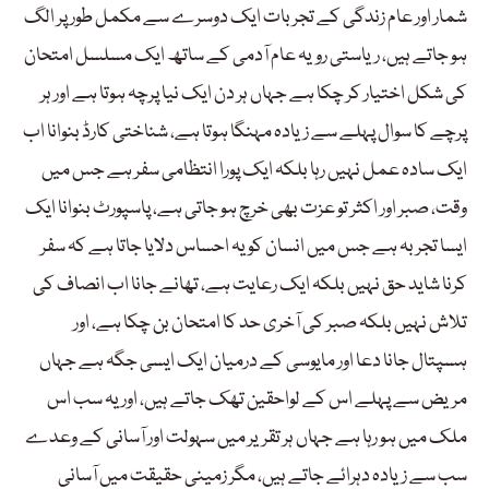
شمار اور عام زندگی کے تجربات ایک دوسرے سے مکمل طور پر الگ
ہو جاتے ہیں، ریاستی رویہ عام آدمی کے ساتھ ایک مسلسل امتحان
کی شکل اختیار کر چکا ہے جہاں ہر دن ایک نیا پرچہ ہوتا ہے اور ہر
پرچے کا سوال پہلے سے زیادہ مہنگا ہوتا ہے، شناختی کارڈ بنوانا اب
ایک سادہ عمل نہیں رہا بلکہ ایک پورا انتظامی سفر ہے جس میں
وقت، صبر اور اکثر تو عزت بھی خرچ ہو جاتی ہے، پاسپورٹ بنوانا ایک
ایسا تجربہ ہے جس میں انسان کو یہ احساس دلایا جاتا ہے کہ سفر
کرنا شاید حق نہیں بلکہ ایک رعایت ہے، تھانے جانا اب انصاف کی
تلاش نہیں بلکہ صبر کی آخری حد کا امتحان بن چکا ہے، اور
ہسپتال جانا دعا اور مایوسی کے درمیان ایک ایسی جگہ ہے جہاں
مریض سے پہلے اس کے لواحقین تھک جاتے ہیں، اور یہ سب اس
ملک میں ہو رہا ہے جہاں ہر تقریر میں سہولت اور آسانی کے وعدے
سب سے زیادہ دہرائے جاتے ہیں، مگر زمینی حقیقت میں آسانی