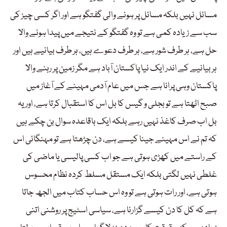
مسائل نہیں بلکہ مسائل پر ہونے والی گفتگو ہے اور اگر کسی چیز کی
سب سے زیادہ کمی ہے تو وہ گفتگو کے نتیجے میں پیدا ہونے والا
حل ہے، ہر طرف شور ہے، ہر طرف دعوے ہیں، ہر طرف بیانیے ہیں اور
ہر بیانیے کے اندر ایک نیا پاکستان آباد ہے مگر زمین پر رہنے والا
پاکستان وہی پرانا ہے جس میں عام آدمی مہینے کے آغاز میں
صبح اٹھتا ہے تو بجلی و گیس کا بل اس کا استقبال کرتا ہے، اور یہ
بل اب صرف کاغذ نہیں رہے بلکہ ایک باقاعدہ سوال بن چکے ہیں
کہ تم نے اس مہینے جینا کیسے ہے، دن چڑھتا ہے تو مہنگائی اس
کے راستے میں کھڑی ہوتی ہے جو اب کسی پالیسی یا ماضی کی
غلطی نہیں لگتی بلکہ ایک مستقل مسلط کردہ نظام محسوس
ہوتی ہے، اور رات ہوتی ہے تو وہ اس حساب کتاب میں الجھ جاتا
ہے کہ کل کا دن کیسے گزارنا ہے، سیاسی اسٹیج پر روشنی اتنی