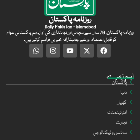
روزنامہ پاکستان
Daily Pakistan · Islamabad
روزنامہ پاکستان, 70 سال سے سچائی اور دیانتداری کی آواز۔ ہم پاکستانی عوام
کو قابل اعتماد اور غیر جانبدارانہ خبریں فراہم کرتے ہیں۔
اہم زمرے
پاکستان
دنیا
کھیل
انٹرٹینمنٹ
تجارت
سائنس و ٹیکنالوجی