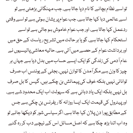
تو اسے نظام بچانے کا نام دیا جاتا ہے، جب مہنگائی بڑھتی ہے تو
اسے عالمی دبا کہا جاتا ہے، جب عوام پریشان ہوتی ہے تو اسے وقتی
ردعمل کہا جاتا ہے، اور جب عوام خاموش ہو جاتی ہے تو اسے
استحکام کہا جاتا ہے، گویا ہر حالت میں تشریح ریاست کے حق میں
اور برداشت عوام کے حصے میں آتی ہے، حالیہ معاشی پالیسیوں نے
عام آدمی کی زندگی کو ایک ایسے حساب میں بدل دیا ہے جہاں ہر
چیز کا وزن ہے مگر آمدن کا توازن نہیں، بجلی کے یونٹس اب صرف
توانائی نہیں بلکہ خوف کی پیمائش بن چکے ہیں، گیس کا بل صرف
بل نہیں بلکہ ایک یاد دہانی ہے کہ سہولت اب ایک محدود شے ہے،
اور پیٹرول کی قیمت ایک ایسا روزانہ کا ریفرنس بن چکی ہے جس
کے مطابق پورا دن پلان کیا جاتا ہے، اگر سیاسی شور کو دیکھا جائے تو
وہ اب اتنا بڑھ چکا ہے کہ اصل مسائل اس کے نیچے دب کر رہ گئے