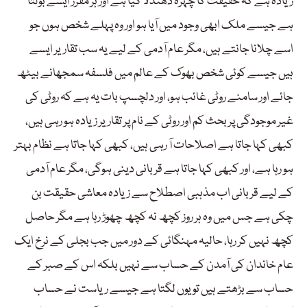
زیادہ ہے کہ حقیقت کا چہرہ دھندلا گیا ہے اور ہر مقرر ایسے بولتا
ہے جیسے ملک ابھی وجود میں آیا ہو اور وہ پہلے شخص ہوں جو
اسے چلانا جانتے ہیں، مگر عام آدمی کے لیے یہ سب تقاریر ایسے
ہیں جیسے کوئی شخص بھوک کے عالم میں فلسفہ سمجھانے بیٹھ
جائے اور سامنے روٹی غائب ہو، اور دلچسپ بات یہ ہے کہ روٹی کی
غیر موجودگی پر بحث کم اور روٹی کے نام پر تقاریر زیادہ ہو رہی ہیں،
کبھی کہا جاتا ہے اصلاحات آ رہی ہیں، کبھی کہا جاتا ہے نظام بہتر
ہو رہا ہے، اور کبھی کہا جاتا ہے قربانی دینی ہوگی، مگر عام آدمی
کے لیے قربانی اب مذہبی اصطلاح سے زیادہ معاشی حقیقت بن
چکی ہے جس میں وہ ہر روز کچھ نہ کچھ چھوڑ رہا ہے مگر حاصل
کچھ نہیں کر رہا، حالیہ مہنگائی کے دور میں جب بجلی کے نرخ ایک
عام خاندان کی آمدن کے حساب سے نہیں بلکہ اس کے صبر کے
حساب سے بڑھتے ہیں تو یوں لگتا ہے جیسے ریاست نے حساب