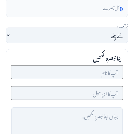
0
کل تبصرے
ترتیب:
اپنا تبصرہ لکھیں