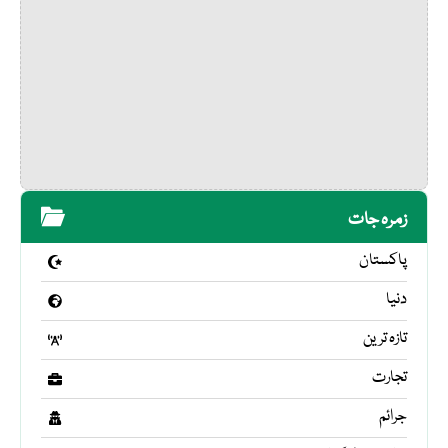
زمرہ جات
پاکستان
دنیا
تازہ ترین
تجارت
جرائم