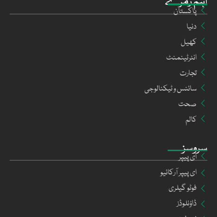
اہم زمرے
پاکستان
دنیا
کھیل
انٹرٹینمنٹ
تجارت
سائنس و ٹیکنالوجی
صحت
کالم
سروسز
ای پیپر
ای پیپر آرکائیو
فوٹو گیلری
ڈاؤنلوڈز