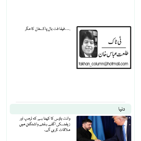
فیفا فٹ بال پاکستان کا مگر….
دنیا
وائٹ ہاؤس کا کہنا ہے کہ ٹرمپ اور
زیلنسکی اگلے ہفتے واشنگٹن میں
ملاقات کریں گے۔