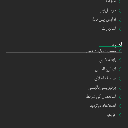
نیوز لیٹر
موبائل ایپ
آر ایس ایس فیڈ
اشتہارات
ادارہ
ہمارے بارے میں
رابطہ کریں
ادارتی پالیسی
ضابطہ اخلاق
پرائیویسی پالیسی
استعمال کی شرائط
اصلاحات و تردید
کریئرز