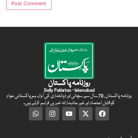
روزنامہ پاکستان
Daily Pakistan · Islamabad
روزنامہ پاکستان, 70 سال سے سچائی اور دیانتداری کی آواز۔ ہم پاکستانی عوام
کو قابل اعتماد اور غیر جانبدارانہ خبریں فراہم کرتے ہیں۔