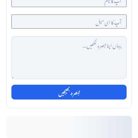
تبصرہ بھیجیں