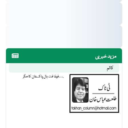
مزید خبریں
کالم
فیفا فٹ بال پاکستان کا مگر….