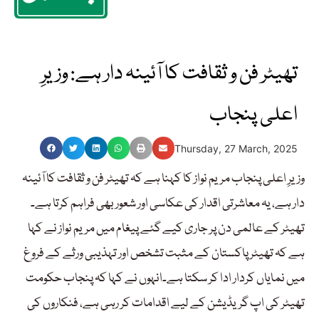
تھیٹر فن و ثقافت کا آئینہ دار ہے: وزیرِ
اعلی پنجاب
Thursday, 27 March, 2025
وزیرِ اعلی پنجاب مریم نواز کا کہنا ہے کہ تھیٹر فن و ثقافت کا آئینہ
دار ہے، یہ معاشرتی اقدار کی عکاسی اور شعور بھی فراہم کرتا ہے۔
تھیٹر کے عالمی دن پر جاری کیے گئے پیغام میں مریم نواز نے کہا
ہے کہ تھیٹر پاکستان کے مثبت تشخص اور تہذیبی ورثے کے فروغ
میں نمایاں کردار ادا کر سکتا ہے۔انہوں نے کہا کہ پنجاب حکومت
تھیٹر کی اپ گریڈیشن کے لیے اقدامات کر رہی ہے، فنکاروں کی