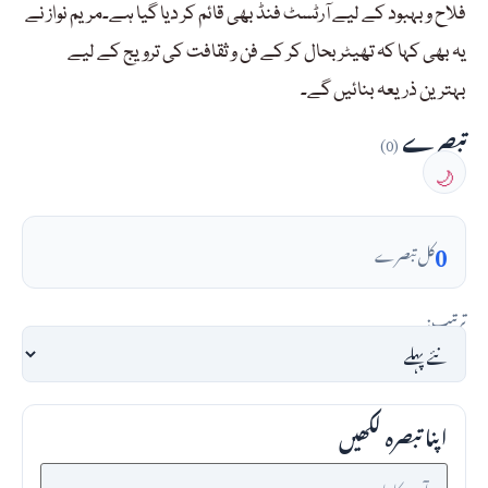
فلاح و بہبود کے لیے آرٹسٹ فنڈ بھی قائم کر دیا گیا ہے۔مریم نواز نے
یہ بھی کہا کہ تھیٹر بحال کر کے فن و ثقافت کی ترویج کے لیے
بہترین ذریعہ بنائیں گے۔
تبصرے
(0)
🌙
0
کل تبصرے
ترتیب:
اپنا تبصرہ لکھیں