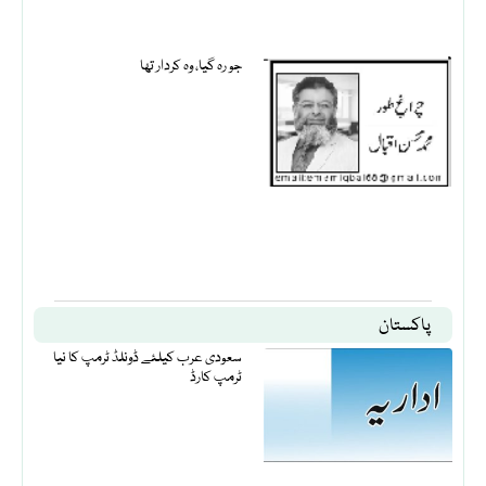
جو رہ گیا، وہ کردار تھا
پاکستان
سعودی عرب کیلئے ڈونلڈ ٹرمپ کا نیا
ٹرمپ کارڈ