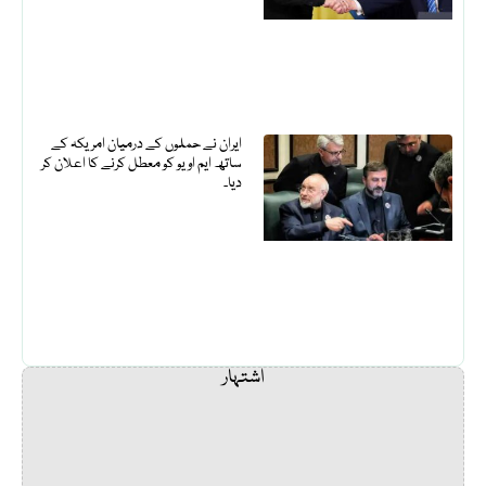
ایران نے حملوں کے درمیان امریکہ کے
ساتھ ایم او یو کو معطل کرنے کا اعلان کر
دیا۔
اشتہار