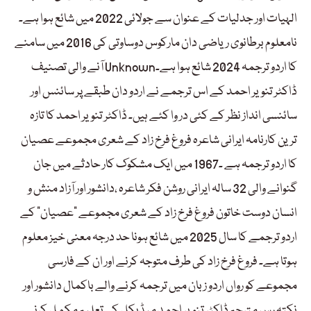
الہیات اور جدلیات کے عنوان سے جولائی 2022 میں شائع ہوا ہے۔
نامعلوم برطانوی ریاضی دان مارکوس دوساوتی کی 2016 میں سامنے
آنے والی تصنیف Unknownکا اردو ترجمہ 2024 شائع ہوا ہے۔
ڈاکٹر تنویر احمد کے اس ترجمے نے اردو دان طبقے پر سائنس اور
سائنسی انداز نظر کے کئی در وا کئے ہیں۔ ڈاکٹر تنویر احمد کا تازہ
ترین کارنامہ ایرانی شاعرہ فروغ فرخ زاد کے شعری مجموعے عصیان
کا اردو ترجمہ ہے ۔1967 میں ایک مشکوک کار حادثے میں جان
گنوانے والی 32 سالہ ایرانی روشن فکر شاعرہ ،دانشور اور آزاد منش و
انسان دوست خاتون فروغ فرخ زاد کے شعری مجموعے “عصیان” کے
اردو ترجمے کا سال 2025 میں شائع ہونا حد درجہ معنی خیز معلوم
ہوتا ہے۔ فروغ فرخ زاد کی طرف متوجہ کرنے اور ان کے فارسی
مجموعے کو رواں اردو زبان میں ترجمہ کرنے والے باکمال دانشور اور
نکتہ رس مترجم ڈاکٹر تنویر احمد میڈیکل کی تعلیم مکمل کرنے