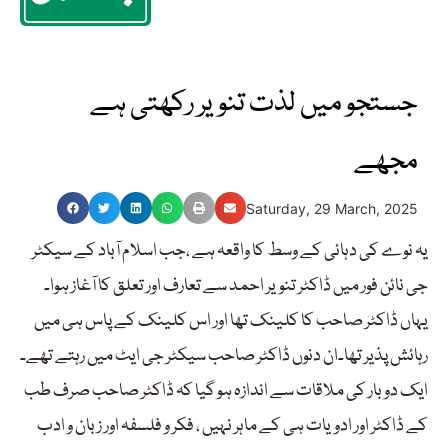
جستجو میں لذت تنویر رکھتی ہے
مجھے
Saturday, 29 March, 2025
یہ نوے کی دہائی کے وسط کا واقعہ ہے ،جب اسلام آباد کے سیکٹر
جی نائن فور میں ڈاکٹر تنویر احمد سے تعارف اور تعلق کا آغاز ہوا۔
یہاں ڈاکٹر صاحب کا کلینک تھا اور اس کلینک کے پاس ہی میں
رہائش پذیر تھا۔ان دنوں ڈاکٹر صاحب سیکٹر جی ایٹ میں رہتے تھے۔
ایک دو بار کی ملاقات سے اندازہ ہو گیا کہ ڈاکٹر صاحب صرف طب
کے ڈاکٹر اور ادویات ہی کے ماہر نہیں ، فکر و فلسفہ اور زبان و ادب