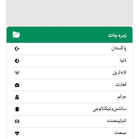
زمرہ جات
پاکستان
دنیا
تازہ ترین
تجارت
جرائم
سائنس و ٹیکنالوجی
انٹرٹینمنٹ
صحت