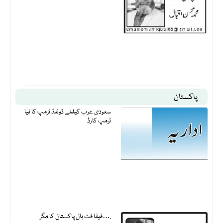
پاکستان
سعودی عرب کیلئے ڈونلڈ ٹرمپ کا نیا
ٹرمپ کارڈ
فیفا فٹ بال پاکستان کا مگر….