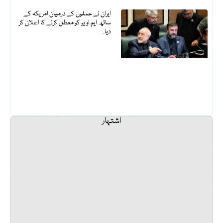
ایران نے حملوں کے درمیان امریکہ کے
ساتھ ایم او یو کو معطل کرنے کا اعلان کر
دیا۔
اشتہار