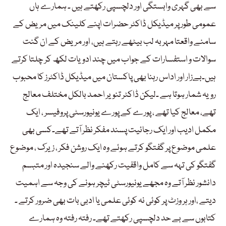
سے بھی گہری وابستگی اور دلچسپی رکھتے ہیں ۔ ہمارے ہاں
عمومی طور پر میڈیکل ڈاکٹر حضرات اپنے کلینک میں مریض کے
سامنے واقعتا مہر بہ لب بیٹھے رہتے ہیں، اور مریض کے ان گنت
سوالات و استفسارات کے جواب میں چند ادویات لکھ کر چلتا کرتے
ہیں۔بےزار اور اداس رہنا بھی پاکستان میں میڈیکل ڈاکٹرز کا محبوب
رویہ شمار ہوتا ہے ۔لیکن ڈاکٹر تنویر احمد بالکل مختلف معالج
تھے، معالج کیا تھے ، پورے کے پورے یونیورسٹی پروفیسر ، ایک
مکمل ادیب اور ایک رجائیت پسند مفکر نظر آتے تھے۔کسی بھی
علمی موضوع پر گفتگو کرتے ہوئے وہ ایک روشن فکر ، زیرک ، موضوع
گفتگو کی تہہ سے کامل واقفیت رکھنے والے سنجیدہ اور متبسم
دانشور نظر آتے وہ مجھے یونیورسٹی ٹیچر ہونے کی وجہ سے اہمیت
دیتے ،اور ہر وزٹ پر کوئی نہ کوئی علمی یا ادبی بات بھی ضرور کرتے ۔
کتابوں سے بے حد دلچسپی رکھتے تھے۔ رفتہ رفتہ وہ ہمارے