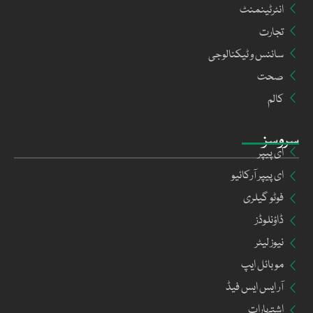
انٹرٹینمنٹ
تجارت
سائنس و ٹیکنالوجی
صحت
کالم
سروسز
ای پیپر
ای پیپر آرکائیو
فوٹو گیلری
ڈاؤنلوڈز
نیوز لیٹر
موبائل ایپ
آر ایس ایس فیڈ
اشتہارات