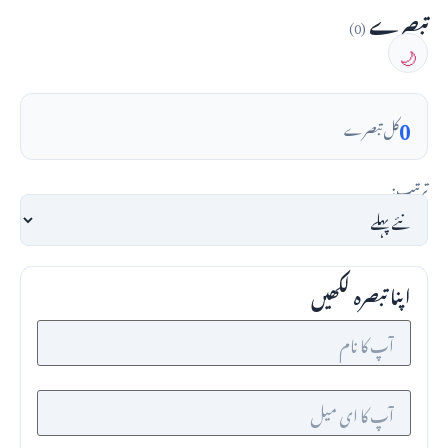
تبصرے
(0)
🌙
0
کل تبصرے
ترتیب:
اپنا تبصرہ لکھیں