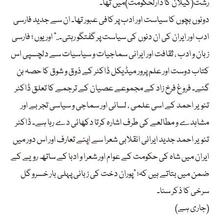
رشت(گیلان کا دارلحکومت)میں تھا۔
دونوں بچوں کا سیاست اور ادب پر کافی عبور تھا۔ ان سے جدید فارسی
ادب اور ایران کی ان دنوں کی سیاست پر گفتگو رہتی۔..” اور یوں ؛ فارسی
زبان و ادب ، ثقافت اور ایرانی سماجیات و سیاسیات سے دلچسپی اس
کتاب دوست اور علم پرور میڈیکل ڈاکٹر کے ذوق و شوق کا حصہ بن
گئے۔ فروغ فرخ زاد کے مجموعے عصیان کے ترجمے کا تعلق ڈاکٹر
تنویر احمد کے اسی علمی ، لسانی اور سماجی و سیاسی تجربے اور
مشاہدے و مطالعے کی طرف اشارہ کرتا دکھائی دے رہا ہے۔ ڈاکٹر
تنویر احمد جدید ایرانی انقلابی شعرا سے اپنے تعارف اور اس دور میں
ایران میں شاہ کی حکومت کے عوام اور شعرا و ادبا کے ساتھ رویے کے
ضمن میں بتاتے ہیں کہ؛ “پوران دخت کی زبانی پہلی بار خسرو گل
سرخی کا ذکر سنا۔
(جاری ہے)