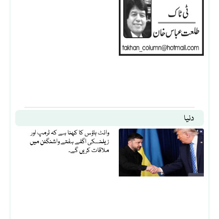
دنیا
وائٹ ہاؤس کا کہنا ہے کہ ٹرمپ اور
زیلنسکی اگلے ہفتے واشنگٹن میں
ملاقات کریں گے۔