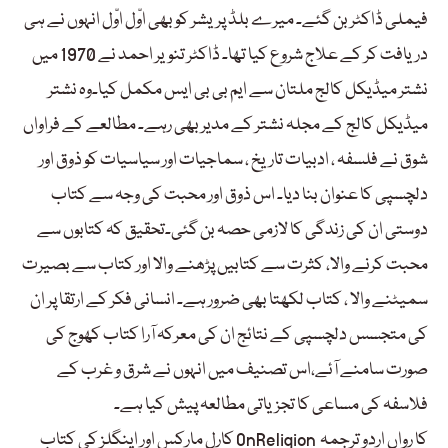
فیملی ڈاکٹر بن گئے۔ میرے بلڈ پریشر کو بھی اوّل اوّل انہوں نے ہی
دریافت کر کے علاج شروع کیا تھا۔ ڈاکٹر تنویر احمد نے 1970 میں
نشتر میڈیکل کالج ملتان سے ایم بی بی ایس مکمل کیا۔وہ نشتر
میڈیکل کالج کے مجلہ نشتر کے مدیر بھی رہے۔ مطالعے کے فراواں
شوق نے فلسفہ ، ادبیات تاریخ ، سماجیات اور سیاسیات کو ذوق اور
دلچسپی کا عنوان بنا دیا۔ اس ذوق اور محبت کی وجہ سے کتاب
دوستی ان کی زندگی کا لازمی حصہ بن گئی۔تحقیق کہ کتابوں سے
محبت کرنے والا، کثرت سے کتابیں پڑھنے والا اور کتاب سے بصیرت
سمیٹنے والا ، کتاب لکھتا بھی ضرور ہے۔ انسانی فکر کے ارتقا پر ان
کی متجسس دلچسپی کے نتائج ان کی معرکہ آرا کتاب کھوج کی
صورت سامنے آئے،اس تصنیف میں انہوں نے شرق و غرب کے
فلاسفہ کی مساعی کا تجزیاتی مطالعہ پیش کیا ہے۔
کارل مارکس اور اینگلز کی کتاب OnReligion کا رواں اردو ترجمہ