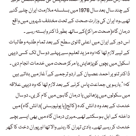
کے چند سال بعد سال 1976 میں بسلسلہ ملازمت ایران چلے گئے
تھے۔وہ ایران کی وزارت صحت کے تحت مختلف شہروں میں واقع
درمان گاہ(صحت مراکز)کے ساتھ بطور ڈاکٹر وابستہ رہے ۔
اس دور کے ایران میں اعلی ثانوی سطح کے بعد تمام طلبہ و طالبات
کے لیے لازم تھا کہ؛ وہ مزید تعلیم سے پہلے دو سال تک کسی دیہی
اسکول میں بچوں کو پڑھایئں یا مرکز صحت میں خدمات انجام دیں ۔
ڈاکٹر تنویر احمد عصیان کے اردو ترجمے کے آغاز میں بتاتے ہیں
کہ؛ “.بارہویں جماعت پاس کرنے کے بعد لازم تھا کہ وہ دیہی علاقہ
میں سکولوں میں پڑھائیں یا درمان گاہوں میں کام کریں۔ دو سال
خدمت کے بعد وہ دانش کدہ (کالج(یا یونیورسٹی )دانش گاہ) میں
داخلہ کے اہل ہو سکتے تھے۔میری درمان گاہ میں بھی ایسے بچے
خدمت کر رہے تھے۔ ہادی تہران کا رہنے والا تھا اور پوران دخت کا گھر