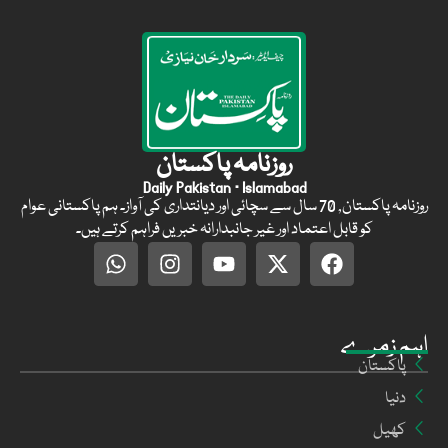
روزنامہ پاکستان
Daily Pakistan · Islamabad
روزنامہ پاکستان, 70 سال سے سچائی اور دیانتداری کی آواز۔ ہم پاکستانی عوام
کو قابل اعتماد اور غیر جانبدارانہ خبریں فراہم کرتے ہیں۔
اہم زمرے
پاکستان
دنیا
کھیل