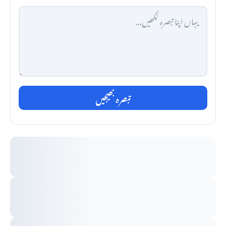
تبصرہ بھیجیں