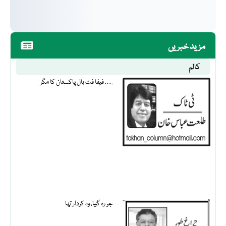
مزید خبریں
کالم
فیفا فٹ بال پاکستان کا مگر….
جو رہ گیا، وہ کردار تھا