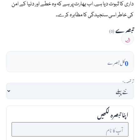
داری کا ثبوت دیا ہے، اب بھارت پر ہے کہ وہ خطے اور دنیا کے امن
کی خاطر اسی سنجیدگی کا مظاہرہ کرے۔
تبصرے
(0)
🌙
0
کل تبصرے
ترتیب:
اپنا تبصرہ لکھیں