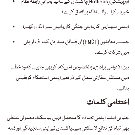
پاکستان کے ساتھ بحرانی رابطہ نظام (Hotlines) اور پیشگی
خبردار کرنے والے نظام پر اتفاق کرے؛
ایٹمی ہتھیاروں کو روایتی جنگی کارروائیوں سے الگ رکھے؛
اور فِسائل میٹریل کٹ آف ٹریٹی (FMCT) جیسے معاہدوں
میں شرکت کرے۔
بین الاقوامی برادری، بالخصوص امریکہ، کو بھی چاہیے کہ وہ خطے
میں مستقل سفارتی عمل کے ذریعے ایٹمی استحکام کو یقینی
بنائے۔
اختتامی کلمات
جنوبی ایشیا ایٹمی تصادم کا متحمل نہیں ہو سکتا۔ معمولی غلطی
بھی تباہ کن نتائج لا سکتی ہے۔ پاکستان نے اپنی سنجیدگی اور ذمہ