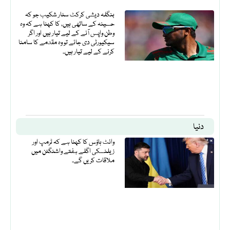
بنگلہ دیشی کرکٹ سٹار شکیب جو کہ
حسینہ کے ساتھی ہیں، کا کہنا ہے کہ وہ
وطن واپس آنے کے لیے تیار ہیں اور اگر
سیکیورٹی دی جائے تو وہ مقدمے کا سامنا
کرنے کے لیے تیار ہیں۔
دنیا
وائٹ ہاؤس کا کہنا ہے کہ ٹرمپ اور
زیلنسکی اگلے ہفتے واشنگٹن میں
ملاقات کریں گے۔