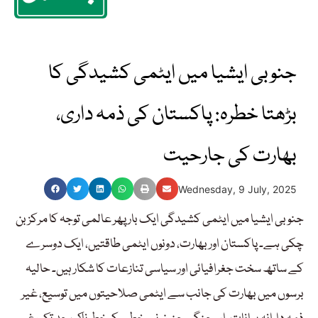
جنوبی ایشیا میں ایٹمی کشیدگی کا
بڑھتا خطرہ: پاکستان کی ذمہ داری،
بھارت کی جارحیت
Wednesday, 9 July, 2025
جنوبی ایشیا میں ایٹمی کشیدگی ایک بار پھر عالمی توجہ کا مرکز بن
چکی ہے۔ پاکستان اور بھارت، دونوں ایٹمی طاقتیں، ایک دوسرے
کے ساتھ سخت جغرافیائی اور سیاسی تنازعات کا شکار ہیں۔ حالیہ
برسوں میں بھارت کی جانب سے ایٹمی صلاحیتوں میں توسیع، غیر