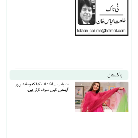
پاکستان
ندا یاسر نے انکشاف کیا کہ وہ فٹنس پر
گھنٹوں کیوں صرف کرتی ہیں۔