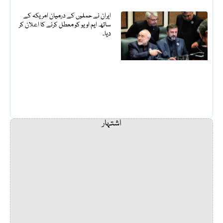
ایران نے حملوں کے درمیان امریکہ کے
ساتھ ایم او یو کو معطل کرنے کا اعلان کر
دیا۔
اشتہار