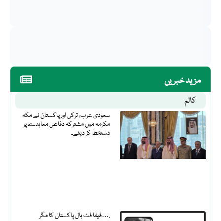
مزید خبریں
کالم
سعودی عرب، ترکی اور پاکستان نے مکہ
مکرمہ میں مشترکہ دفاعی معاہدے پر
دستخط کر دیئے۔
فیفا فٹ بال پاکستان کا مگر….