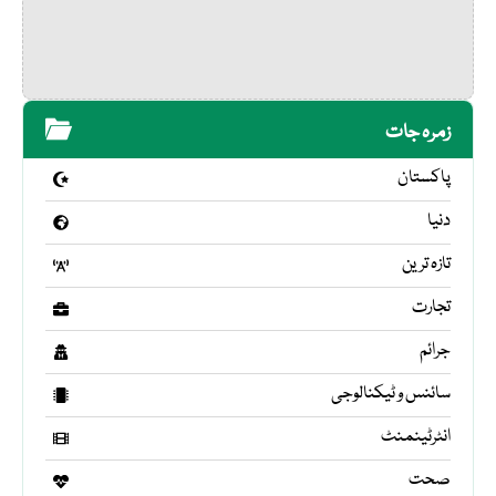
زمرہ جات
پاکستان
دنیا
تازہ ترین
تجارت
جرائم
سائنس و ٹیکنالوجی
انٹرٹینمنٹ
صحت