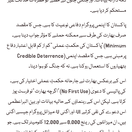
ذمہ دارانہ بیانات، اور جنگی جنون نے خطے کو خطرناک حد تک غیر
مستحکم کر دیا ہے۔
پاکستان کا ایٹمی پروگرام دفاعی نوعیت کا ہے، جس کا مقصد
صرف بھارت کی طرف سے ممکنہ حملے کا مؤثر جواب دینا ہے۔
پاکستان کی حکمتِ عملی “کم از کم قابلِ اعتبار دفاع” (Minimum
Credible Deterrence) پر مبنی ہے، جس کا مقصد ایٹمی
ہتھیاروں کا استعمال روکنا ہے، نہ کہ جنگ کو ہوا دینا۔
اس کے برعکس بھارت نے جارحانہ حکمتِ عملی اختیار کی ہے۔
اگرچہ بھارت “نو فرسٹ یوز” (No First Use) کی پالیسی کا دعویٰ
کرتا ہے، لیکن اس کے رہنماؤں کے حالیہ بیانات اور بین البراعظمی
میزائل پروگرام جیسے اگنی-V اور اگنی-VI اس دعوے کی نفی کرتے
ہیں۔ ان میزائلوں کی رینج 8,000 سے 12,000 کلومیٹر تک ہے، جو