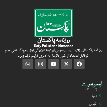
روزنامہ پاکستان
Daily Pakistan · Islamabad
روزنامہ پاکستان, 70 سال سے سچائی اور دیانتداری کی آواز۔ ہم پاکستانی عوام
کو قابل اعتماد اور غیر جانبدارانہ خبریں فراہم کرتے ہیں۔
اہم زمرے
پاکستان
دنیا
کھیل