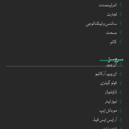
انٹرٹینمنٹ
تجارت
سائنس و ٹیکنالوجی
صحت
کالم
سروسز
ای پیپر
ای پیپر آرکائیو
فوٹو گیلری
ڈاؤنلوڈز
نیوز لیٹر
موبائل ایپ
آر ایس ایس فیڈ