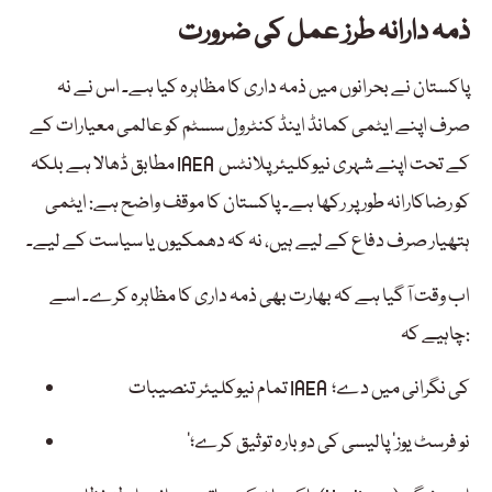
ذمہ دارانہ طرز عمل کی ضرورت
پاکستان نے بحرانوں میں ذمہ داری کا مظاہرہ کیا ہے۔ اس نے نہ
صرف اپنے ایٹمی کمانڈ اینڈ کنٹرول سسٹم کو عالمی معیارات کے
مطابق ڈھالا ہے بلکہ IAEA کے تحت اپنے شہری نیوکلیئر پلانٹس
کو رضاکارانہ طور پر رکھا ہے۔ پاکستان کا موقف واضح ہے: ایٹمی
ہتھیار صرف دفاع کے لیے ہیں، نہ کہ دھمکیوں یا سیاست کے لیے۔
اب وقت آ گیا ہے کہ بھارت بھی ذمہ داری کا مظاہرہ کرے۔ اسے
چاہیے کہ:
تمام نیوکلیئر تنصیبات IAEA کی نگرانی میں دے؛
’نو فرسٹ یوز‘ پالیسی کی دوبارہ توثیق کرے؛