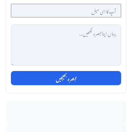
تبصرہ بھیجیں