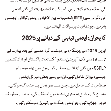
صرف خطے تک محدود نہیں بلکہ عالمی طاقتوں کو نشانہ بنانے
کی صلاحیت رکھتے ہیں۔ اس کے علاوہ، بھارت کی کئی ایٹمی
تنصیبات بین الاقوامی ایٹمی توانائی ایجنسی (IAEA) کی نگرانی سے
باہر ہیں، جو شفافیت پر سوالات اٹھاتے ہیں۔
2025 کا بحران: ایٹمی تباہی کے دہانے پر
اپریل 2025 میں پہلگام میں دہشت گرد حملے کے بعد بھارت نے
7 سے 10 مئی تک “آپریشن سندور” کے تحت پاکستان اور آزاد کشمیر
میں کئی اہداف پر حملے کیے، جن میں براہموس اور SCALP
جیسے میزائل شامل تھے۔ ان میں سے بعض میزائل ایٹمی
صلاحیت کے حامل ہیں، جس سے صورتحال بے حد نازک ہو گئی۔
ماہرین کے مطابق یہ جنوبی ایشیا میں اب تک کی سب سے خطرناک
فوجی جھڑپ تھی، جو ایٹمی جنگ میں تبدیل ہو سکتی تھی۔