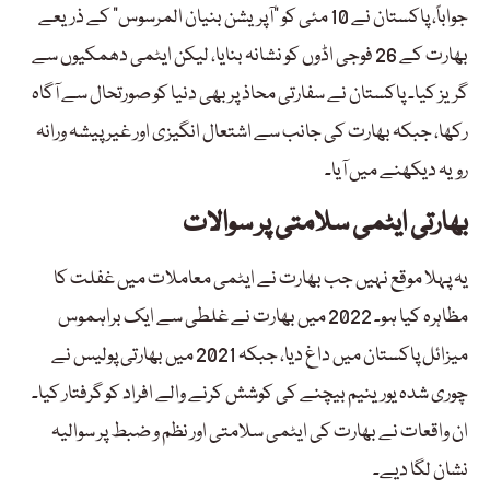
جواباً، پاکستان نے 10 مئی کو “آپریشن بنیان المرسوس” کے ذریعے
بھارت کے 26 فوجی اڈوں کو نشانہ بنایا، لیکن ایٹمی دھمکیوں سے
گریز کیا۔ پاکستان نے سفارتی محاذ پر بھی دنیا کو صورتحال سے آگاہ
رکھا، جبکہ بھارت کی جانب سے اشتعال انگیزی اور غیر پیشہ ورانہ
رویہ دیکھنے میں آیا۔
بھارتی ایٹمی سلامتی پر سوالات
یہ پہلا موقع نہیں جب بھارت نے ایٹمی معاملات میں غفلت کا
مظاہرہ کیا ہو۔ 2022 میں بھارت نے غلطی سے ایک براہموس
میزائل پاکستان میں داغ دیا، جبکہ 2021 میں بھارتی پولیس نے
چوری شدہ یورینیم بیچنے کی کوشش کرنے والے افراد کو گرفتار کیا۔
ان واقعات نے بھارت کی ایٹمی سلامتی اور نظم و ضبط پر سوالیہ
نشان لگا دیے۔