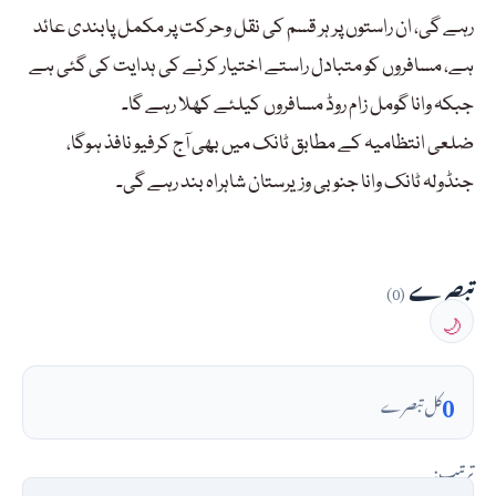
رہے گی، ان راستوں پر ہر قسم کی نقل وحرکت پر مکمل پابندی عائد
ہے، مسافروں کو متبادل راستے اختیار کرنے کی ہدایت کی گئی ہے
جبکہ وانا گومل زام روڈ مسافروں کیلئے کھلا رہے گا۔
ضلعی انتظامیہ کے مطابق ٹانک میں بھی آج کرفیو نافذ ہوگا،
جنڈولہ ٹانک وانا جنوبی وزیرستان شاہراہ بند رہے گی۔
تبصرے
(0)
🌙
0
کل تبصرے
ترتیب: