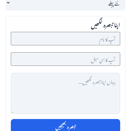
اپنا تبصرہ لکھیں
تبصرہ بھیجیں