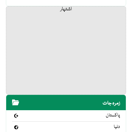
اشتہار
زمرہ جات
پاکستان
دنیا