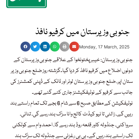
جنوبی وزیرستان میں کرفیو نافذ
Monday, 17 March, 2025
جنوبی وزیرستان: خیبر پختونخوا کے علاقے جنوبی وزیرستان کے
دونوں اضلاع میں کرفیو نافذ کر دیا گیا۔گزشتہ روز ضلع جنوبی وزیر
ستان اپر، ضلع جنوبی وزیر ستان لوئر اور ٹانک کے ڈپٹی کمشنرز کی
جانب سے کرفیو کے نوٹیفکیشنز جاری کئے گئے تھے۔
نوٹیفکیشن کے مطابق صبح 6 سے شام 6 بجے تک تمام راستے بند
رہیں گے، زالئی تا نیو کیڈٹ کالج وانا سڑک بند رہے گی، تنائی،
سرواکئی، جنڈولہ کاور قلعہ روڈ بند رہے گا، احمد وام سے کوٹکئی
تک راستے بند رہیں گے۔ بی بی رغزئی سے جنڈولہ تک سڑک بند