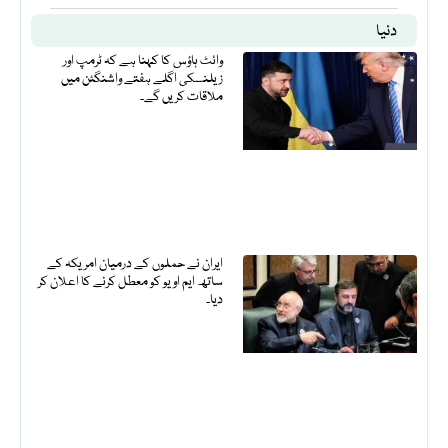
دنیا
وائٹ ہاؤس کا کہنا ہے کہ ٹرمپ اور
زیلنسکی اگلے ہفتے واشنگٹن میں
ملاقات کریں گے۔
ایران نے حملوں کے درمیان امریکہ کے
ساتھ ایم او یو کو معطل کرنے کا اعلان کر
دیا۔