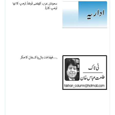
سعودی عرب کیلئے ڈونلڈ ٹرمپ کا نیا
ٹرمپ کارڈ
فیفا فٹ بال پاکستان کا مگر….