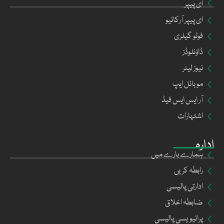
ای پیپر
ای پیپر آرکائیو
فوٹو گیلری
ڈاؤنلوڈز
نیوز لیٹر
موبائل ایپ
آر ایس ایس فیڈ
اشتہارات
ادارہ
ہمارے بارے میں
رابطہ کریں
ادارتی پالیسی
ضابطہ اخلاق
پرائیویسی پالیسی