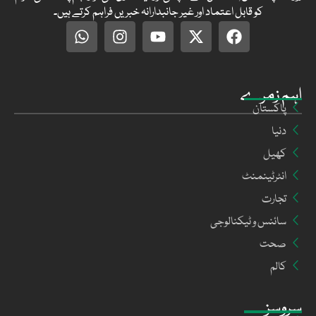
کو قابل اعتماد اور غیر جانبدارانہ خبریں فراہم کرتے ہیں۔
اہم زمرے
پاکستان
دنیا
کھیل
انٹرٹینمنٹ
تجارت
سائنس و ٹیکنالوجی
صحت
کالم
سروسز