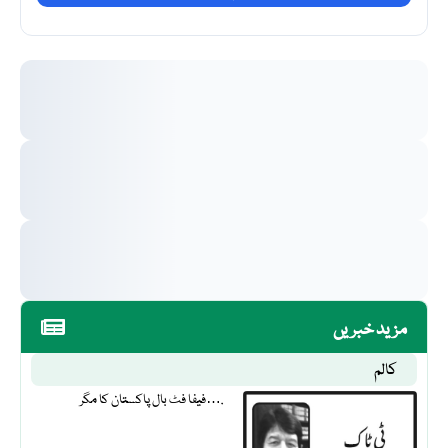
مزید خبریں
کالم
فیفا فٹ بال پاکستان کا مگر….