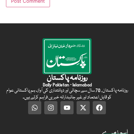
روزنامہ پاکستان
Daily Pakistan · Islamabad
روزنامہ پاکستان, 70 سال سے سچائی اور دیانتداری کی آواز۔ ہم پاکستانی عوام
کو قابل اعتماد اور غیر جانبدارانہ خبریں فراہم کرتے ہیں۔
اہم زمرے