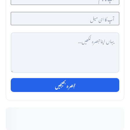
تبصرہ بھیجیں