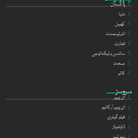
پاکستان
دنیا
کھیل
انٹرٹینمنٹ
تجارت
سائنس و ٹیکنالوجی
صحت
کالم
سروسز
ای پیپر
ای پیپر آرکائیو
فوٹو گیلری
ڈاؤنلوڈز
نیوز لیٹر