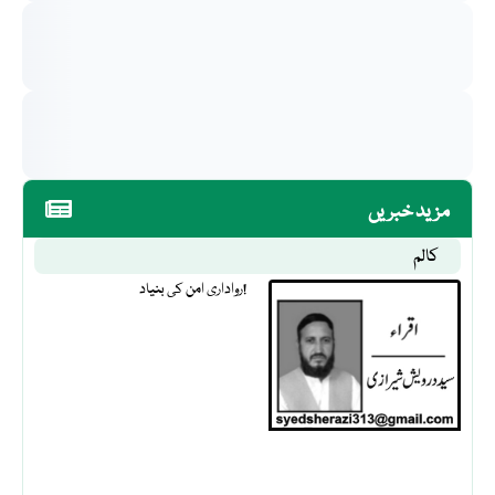
مزید خبریں
کالم
رواداری امن کی بنیاد!