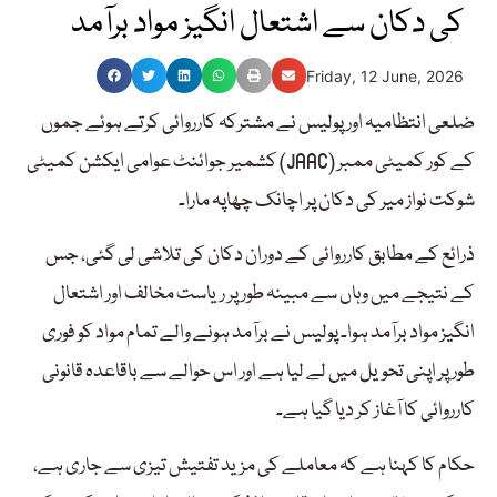
کی دکان سے اشتعال انگیز مواد برآمد
Friday, 12 June, 2026
ضلعی انتظامیہ اور پولیس نے مشترکہ کارروائی کرتے ہوئے جموں
کشمیر جوائنٹ عوامی ایکشن کمیٹی (JAAC) کے کور کمیٹی ممبر
شوکت نواز میر کی دکان پر اچانک چھاپہ مارا۔
ذرائع کے مطابق کارروائی کے دوران دکان کی تلاشی لی گئی، جس
کے نتیجے میں وہاں سے مبینہ طور پر ریاست مخالف اور اشتعال
انگیز مواد برآمد ہوا۔ پولیس نے برآمد ہونے والے تمام مواد کو فوری
طور پر اپنی تحویل میں لے لیا ہے اور اس حوالے سے باقاعدہ قانونی
کارروائی کا آغاز کر دیا گیا ہے۔
حکام کا کہنا ہے کہ معاملے کی مزید تفتیش تیزی سے جاری ہے،