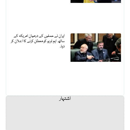
ایران نے حملوں کے درمیان امریکہ کے
ساتھ ایم او یو کو معطل کرنے کا اعلان کر
دیا۔
اشتہار