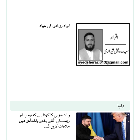
رواداری امن کی بنیاد!
دنیا
وائٹ ہاؤس کا کہنا ہے کہ ٹرمپ اور
زیلنسکی اگلے ہفتے واشنگٹن میں
ملاقات کریں گے۔