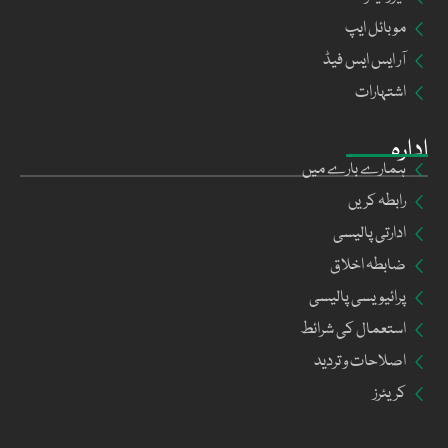
موبائل ایپ
آر ایس ایس فیڈ
اشتہارات
ادارہ
ہمارے بارے میں
رابطہ کریں
ادارتی پالیسی
ضابطہ اخلاق
پرائیویسی پالیسی
استعمال کی شرائط
اصلاحات و تردید
کریئرز