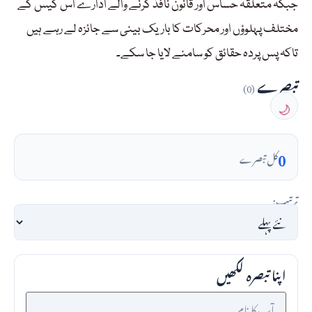
جبکہ متعلقہ حساس اور قانون نافذ کرنے والے ادارے اس کیس کے
مختلف پہلوؤں اور محرکات کا باریک بینی سے جائزہ لے رہے ہیں
تاکہ پس پردہ حقائق کو سامنے لایا جا سکے۔
تبصرے
(0)
🌙
0
کل تبصرے
ترتیب:
اپنا تبصرہ لکھیں