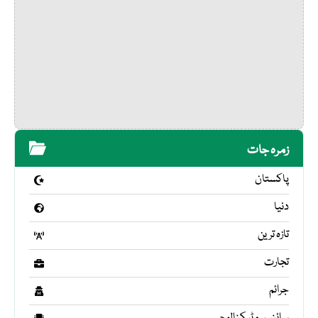
زمرہ جات
پاکستان
دنیا
تازہ ترین
تجارت
جرائم
سائنس و ٹیکنالوجی