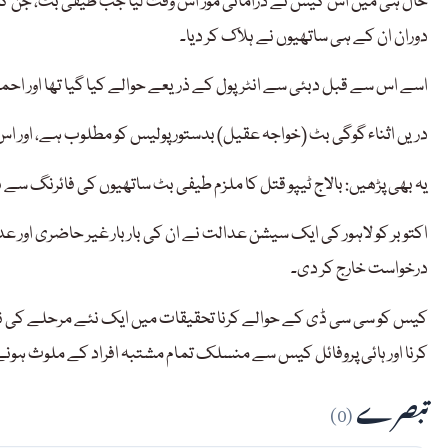
حال ہی میں اس کیس نے ڈرامائی موڑ اُس وقت لیا جب طیفی بٹ، جن کا 
دوران ان کے ہی ساتھیوں نے ہلاک کر دیا۔
اسے اس سے قبل دبئی سے انٹرپول کے ذریعے حوالے کیا گیا تھا اور احمد پ
دریں اثناء گوگی بٹ (خواجہ عقیل) بدستور پولیس کو مطلوب ہے، اور اس 
یہ بھی پڑھیں: بالاج ٹیپو قتل کا ملزم طیفی بٹ ساتھیوں کی فائرنگ سے
درخواست خارج کر دی۔
کیس کو سی سی ڈی کے حوالے کرنا تحقیقات میں ایک نئے مرحلے کی نش
کرنا اور ہائی پروفائل کیس سے منسلک تمام مشتبہ افراد کے ملوث ہونے 
تبصرے
(0)