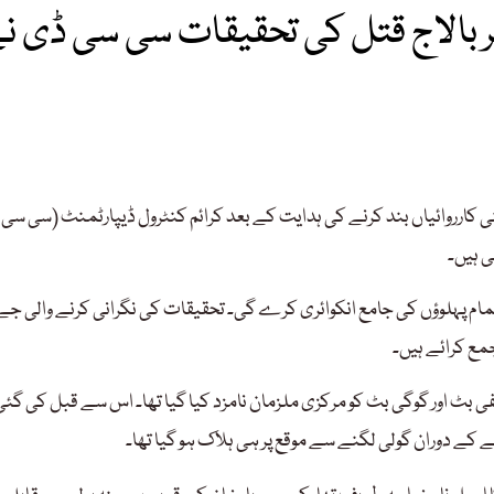
ر بالاج قتل کی تحقیقات سی سی ڈی ن
ی کارروائیاں بند کرنے کی ہدایت کے بعد کرائم کنٹرول ڈیپارٹمنٹ (سی سی
ی ہیں۔
م پہلوؤں کی جامع انکوائری کرے گی۔ تحقیقات کی نگرانی کرنے والی جے 
جمع کرائے ہیں۔
بٹ اور گوگی بٹ کو مرکزی ملزمان نامزد کیا گیا تھا۔ اس سے قبل کی گئی
ے کے دوران گولی لگنے سے موقع پر ہی ہلاک ہو گیا تھا۔