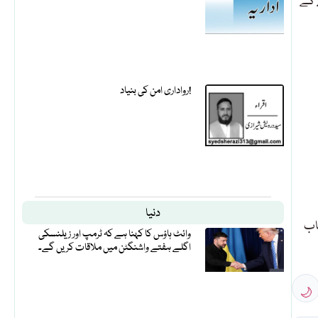
 کے
رواداری امن کی بنیاد!
دنیا
اب
وائٹ ہاؤس کا کہنا ہے کہ ٹرمپ اور زیلنسکی
اگلے ہفتے واشنگٹن میں ملاقات کریں گے۔
🌙