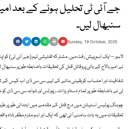
جے آئی ٹی تحلیل ہونے کے بعد امی
سنبھال لیں۔
Sunday, 19 October, 2025
لاہور – ایک اہم پیش رفت میں، مشترکہ تفتیشی ٹیم (جے آئی ٹی) کو اپن
نے امیر بالاج کے ہائی پروفائل قتل کی تحقیقات باضابطہ طور پر سنبھال ل
شفافیت اور احتساب کو یقینی بنانے کے لیے سی سی ڈی اب کیس کے تما
ٹی نے باضابطہ طور پر تمام دستاویزات، رپورٹس اور شواہد سی سی ڈی کو 
چوہنگ پولیس اسٹیشن میں درج قتل کے مقدمے میں ابتدائی طور پر طیفی 
تحقیقات میں یہ بات سامنے آئی تھی کہ ایک اور اہم ملزم مظفر شاہ واقع