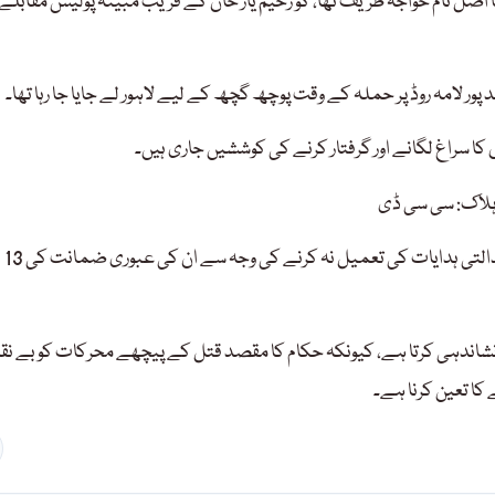
اصل نام خواجہ طریف تھا، کو رحیم یار خان کے قریب مبینہ پولیس مقابلے
ور لامہ روڈ پر حملہ کے وقت پوچھ گچھ کے لیے لاہور لے جایا جا رہا تھا۔
کا سراغ لگانے اور گرفتار کرنے کی کوششیں جاری ہیں۔
 ہلاک: سی سی ڈی
13 اکتوبر کو لاہور کی ایک سیشن عدالت نے ان کی بار بار غیر حاضری اور عدالتی ہدایات کی تعمیل نہ کرنے کی وجہ سے ان کی عبوری ضمانت کی
اندہی کرتا ہے، کیونکہ حکام کا مقصد قتل کے پیچھے محرکات کو بے نق
کا تعین کرنا ہے۔