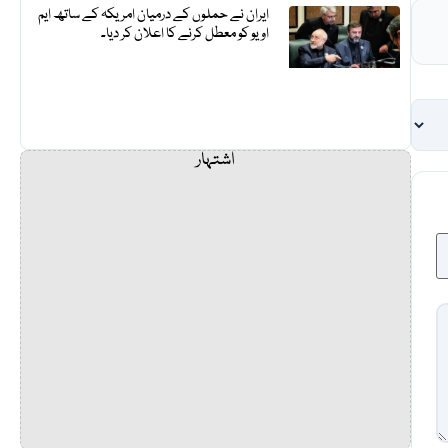
ایران نے حملوں کے درمیان امریکہ کے ساتھ ایم
او یو کو معطل کرنے کا اعلان کر دیا۔
اشتہار