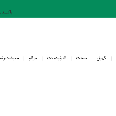
پاکستان: 25 صفر 
کھیل
صحت
انٹرٹینمنٹ
جرائم
معیشت و تج