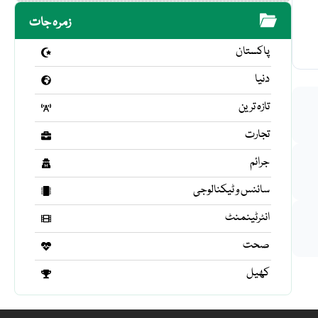
زمرہ جات
پاکستان
دنیا
تازہ ترین
تجارت
جرائم
سائنس و ٹیکنالوجی
انٹرٹینمنٹ
صحت
کھیل