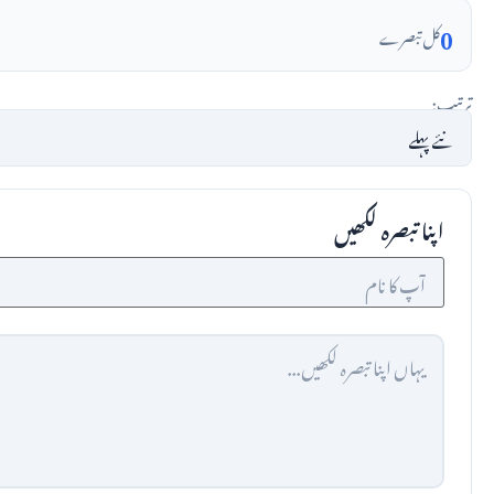
0
کل تبصرے
ترتیب:
اپنا تبصرہ لکھیں