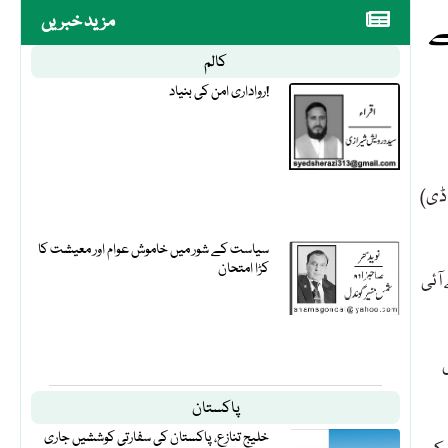
ے
مزید خبریں
کالم
رواداری امن کی بنیاد!
 ڈی)
سیاست کے شور میں خاموش عوام اور معیشت کا
کڑا امتحان
آئی
پاکستان
خلیج تنازع، پاکستان کی سفارتی کوششیں جاری