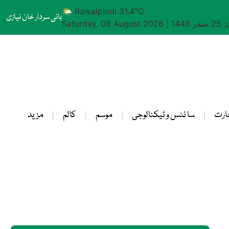
🌤 Rawalpindi 31.4°C
بانی سردار خان نیازی
1448
|
Saturday, 08 August 2026
ارت
سا ئنس و ٹیکنالوجی
موسم
کالم
مزید