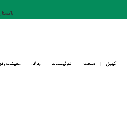
پاکستان: 25 صفر 
کھیل
صحت
انٹرٹینمنٹ
جرائم
معیشت و تج