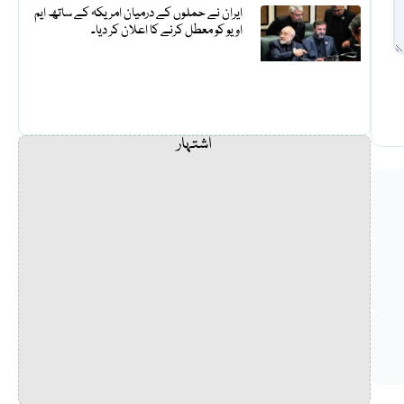
ایران نے حملوں کے درمیان امریکہ کے ساتھ ایم
او یو کو معطل کرنے کا اعلان کر دیا۔
اشتہار