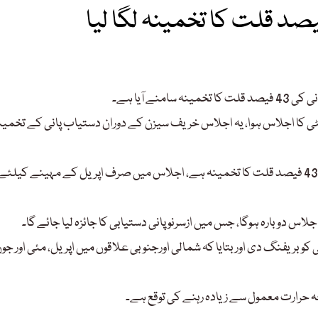
 آیا ہے۔
ٹی کا اجلاس ہوا، یہ اجلاس خریف سیزن کے دوران دستیاب پانی کے تخمین
اجلاس کے اعلامیے میں کہا گیا کہ خریف سیزن کے آغاز میں پانی کی 43 فیصد قلت کا تخمینہ ہے، اجلاس میں صرف اپریل کے مہینے کیلئے
س دوبارہ ہوگا، جس میں ازسرنو پانی دستیابی کا جائزہ لیا جائے گا۔
 بریفنگ دی اور بتایا کہ شمالی اورجنوبی علاقوں میں اپریل، مئی اور جو
ہ حرارت معمول سے زیادہ رہنے کی توقع ہے۔