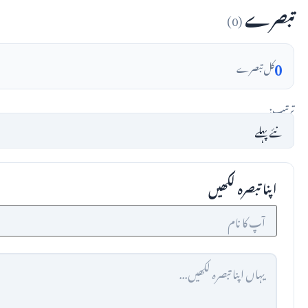
تبصرے
(0)
0
کل تبصرے
ترتیب:
اپنا تبصرہ لکھیں