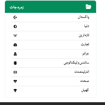
زمرہ جات
پاکستان
دنیا
تازہ ترین
تجارت
جرائم
سائنس و ٹیکنالوجی
انٹرٹینمنٹ
صحت
کھیل