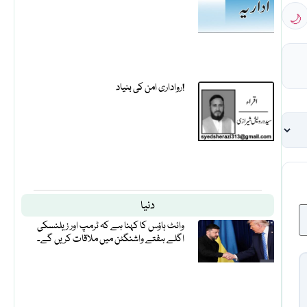
🌙
رواداری امن کی بنیاد!
دنیا
وائٹ ہاؤس کا کہنا ہے کہ ٹرمپ اور زیلنسکی
اگلے ہفتے واشنگٹن میں ملاقات کریں گے۔