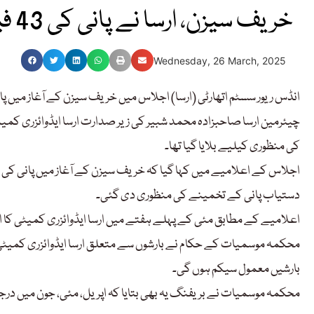
خریف سیزن، ارسا نے پانی کی 43 فیصد قلت کا تخمینہ لگا لیا
Wednesday, 26 March, 2025
انڈس ریور سسٹم اتھارٹی (ارسا) اجلاس میں خریف سیزن کے آغاز میں پانی کی 43 فیصد قلت کا تخمینہ سامنے
چیئرمین ارسا صاحبزادہ محمد شبیر کی زیر صدارت ارسا ایڈوائزری کمی
کی منظوری کیلیے بلایا گیا تھا۔
دستیاب پانی کے تخمینے کی منظوری دی گئی۔
اعلامیے کے مطابق مئی کے پہلے ہفتے میں ارسا ایڈوائزری کمیٹی کا اجلا
محکمہ موسمیات کے حکام نے بارشوں سے متعلق ارسا ایڈوائزری کمیٹی کو
بارشیں معمول سیکم ہوں گی۔
محکمہ موسمیات نے بریفنگ یہ بھی بتایا کہ اپریل، مئی، جون میں درج