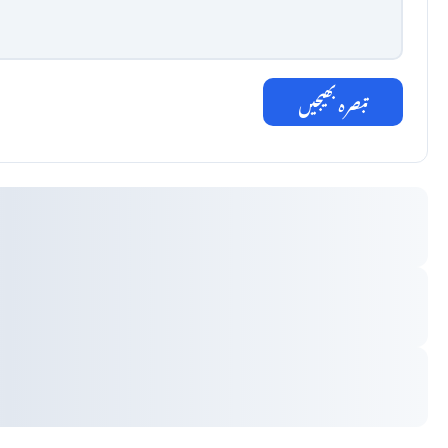
تبصرہ بھیجیں