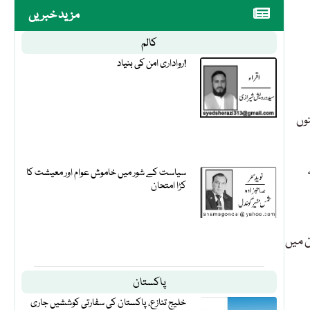
مزید خبریں
کالم
رواداری امن کی بنیاد!
وں
سیاست کے شور میں خاموش عوام اور معیشت کا
کڑا امتحان
ن میں
پاکستان
خلیج تنازع، پاکستان کی سفارتی کوششیں جاری