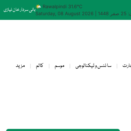
🌤 Rawalpindi 31.6°C
بانی سردار خان نیازی
1448
|
Saturday, 08 August 2026
ارت
سا ئنس و ٹیکنالوجی
موسم
کالم
مزید