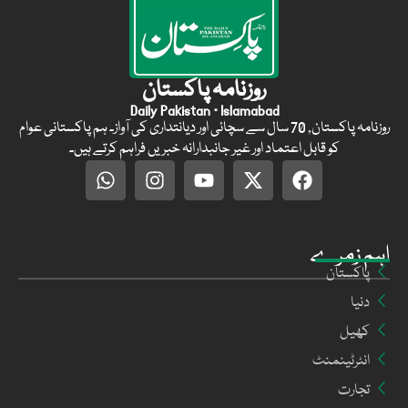
روزنامہ پاکستان
Daily Pakistan · Islamabad
روزنامہ پاکستان, 70 سال سے سچائی اور دیانتداری کی آواز۔ ہم پاکستانی عوام
کو قابل اعتماد اور غیر جانبدارانہ خبریں فراہم کرتے ہیں۔
اہم زمرے
پاکستان
دنیا
کھیل
انٹرٹینمنٹ
تجارت