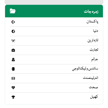
زمرہ جات
پاکستان
دنیا
تازہ ترین
تجارت
جرائم
سائنس و ٹیکنالوجی
انٹرٹینمنٹ
صحت
کھیل