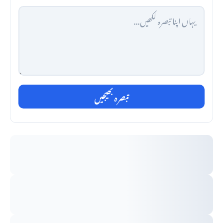
تبصرہ بھیجیں