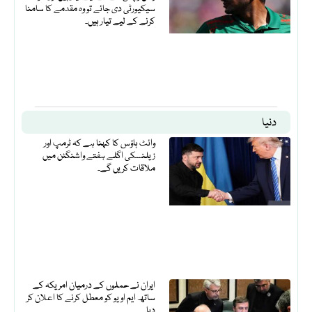
سیکیورٹی دی جائے تو وہ مقدمے کا سامنا
کرنے کے لیے تیار ہیں۔
دنیا
وائٹ ہاؤس کا کہنا ہے کہ ٹرمپ اور
زیلنسکی اگلے ہفتے واشنگٹن میں
ملاقات کریں گے۔
ایران نے حملوں کے درمیان امریکہ کے
ساتھ ایم او یو کو معطل کرنے کا اعلان کر
دیا۔