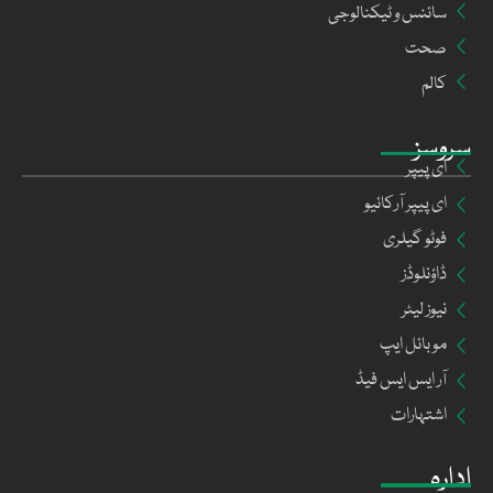
سائنس و ٹیکنالوجی
صحت
کالم
سروسز
ای پیپر
ای پیپر آرکائیو
فوٹو گیلری
ڈاؤنلوڈز
نیوز لیٹر
موبائل ایپ
آر ایس ایس فیڈ
اشتہارات
ادارہ