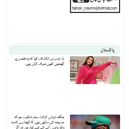
پاکستان
ندا یاسر نے انکشاف کیا کہ وہ فٹنس پر
گھنٹوں کیوں صرف کرتی ہیں۔
بنگلہ دیشی کرکٹ سٹار شکیب جو کہ
حسینہ کے ساتھی ہیں، کا کہنا ہے کہ وہ
وطن واپس آنے کے لیے تیار ہیں اور اگر