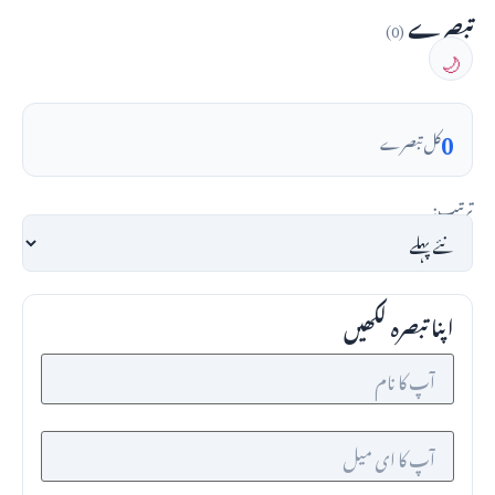
تبصرے
(0)
🌙
0
کل تبصرے
ترتیب:
اپنا تبصرہ لکھیں