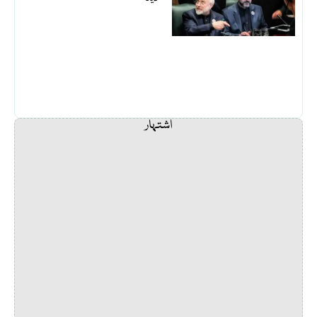
اشتہار