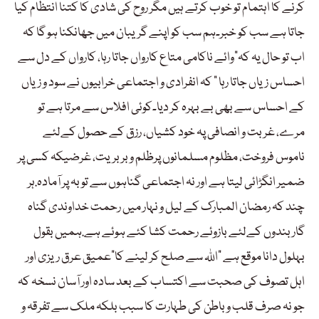
کرنے کا اہتمام تو خوب کرتے ہیں مگر روح کی شادی کا کتنا انتظام کیا
جاتا ہے سب کو خبر۔ہم سب کو اپنے گریبان میں جھانکنا ہو گا کہ
اب تو حال یہ کہ”وائے ناکامی متاع کارواں جاتا رہا، کارواں کے دل سے
احساس زیاں جاتا رہا ” کہ انفرادی و اجتماعی خرابیوں نے سود و زیاں
کے احساس سے بھی بے بہرہ کر دیا۔کوئی افلاس سے مرتا ہے تو
مرے، غربت و انصافی پہ خود کشیاں، رزق کے حصول کےلئے
ناموس فروخت، مظلوم مسلمانوں پرظلم و بربریت، غرضیکہ کسی پر
ضمیر انگڑائی لیتا ہے اور نہ اجتماعی گناہوں سے توبہ پر آمادہ.ہر
چند کہ رمضان المبارک کے لیل و نہار میں رحمت خداوندی گناہ
گار بندوں کےلئے بازوئے رحمت کشا کئے ہوئے ہے.ہمیں بقول
بہلول دانا موقع ہے “اللہ سے صلح کر لینے کا”عمیق عرق ریزی اور
اہل تصوف کی صحبت سے اکتساب کے بعد سادہ اور آسان نسخہ کہ
جو نہ صرف قلب و باطن کی طہارت کا سبب بلکہ ملک سے تفرقہ و