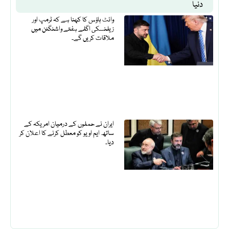
دنیا
وائٹ ہاؤس کا کہنا ہے کہ ٹرمپ اور
زیلنسکی اگلے ہفتے واشنگٹن میں
ملاقات کریں گے۔
ایران نے حملوں کے درمیان امریکہ کے
ساتھ ایم او یو کو معطل کرنے کا اعلان کر
دیا۔