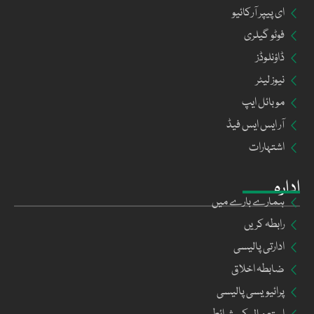
ای پیپر آرکائیو
فوٹو گیلری
ڈاؤنلوڈز
نیوز لیٹر
موبائل ایپ
آر ایس ایس فیڈ
اشتہارات
ادارہ
ہمارے بارے میں
رابطہ کریں
ادارتی پالیسی
ضابطہ اخلاق
پرائیویسی پالیسی