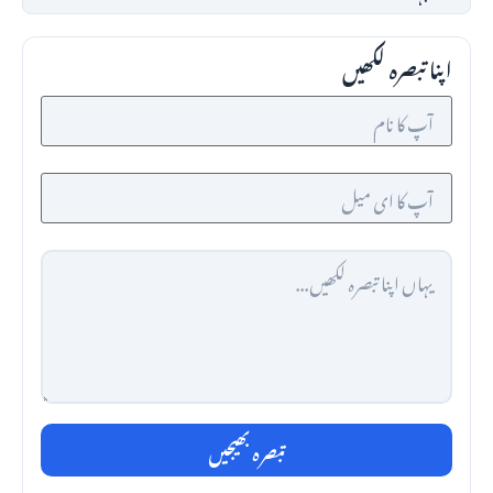
اپنا تبصرہ لکھیں
تبصرہ بھیجیں