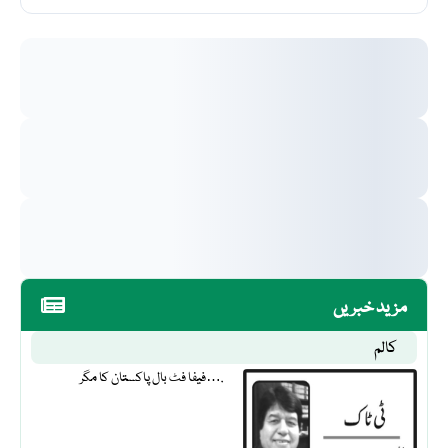
مزید خبریں
کالم
فیفا فٹ بال پاکستان کا مگر….