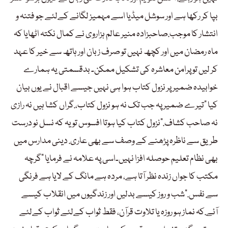
بپا کر رکھا ہے اور سوشل میڈیا اسے مہمیز لگانے کےلئے جو فتنہ و
انتشار کا موجب.صاحبزادہ منیر عالم ہزاروی نے کمال نکتہ اٹھایا کہ
ماہ رمضان میں اور کچھ نہیں تو صرف زبان اور ہاتھ سے خیر کا عہد
کر لیں تو پرامن معاشرہ کی تشکیل ممکن۔ بدقسمتی یہ ہمارے
خوابیدہ ضمیر پر نزول کتاب ہوا ہی نہیں جیسے اقبال نے یوں بیان
کیا “تیرے ضمیر پہ جب تک نہ ہو نزول کتاب،.گراں کشا ہیں نہ رازی
نہ صاحب کشاف.”نزول کتاب کیا ہوتا افسوس تو یہ کہ نسل نو درست
طریق سے ناظرہ پڑھنے کے وصف سے بھی عاری. دینی مدارس میں
بھی نظام تعلیم حوصلہ افزا نہیں۔اسی پہ علامہ نے فرمایا “گرچہ
مکتب کا جواں زندہ نظر آتا ہے، مردہ ہے مانگ کے لایا ہے فرنگی
سے نفس.”شب و روز کیسے بدلیں اور زندگیوں میں انقلاب کیسے
آئے.کہ نماز ہو روزہ یا تلاوت قرآن، فقط ثواب کےلئے ثواب کےلئے