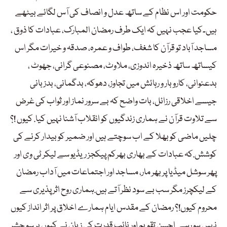
حکومت اور اس نظام کے ساتھ عدل و انصاف کی آس لگائے بیٹھے
ہیں۔کیا عجب نہیں کہ ایک طرف رمضان المبارک، عبادات کا ذوق ،
مساجد آباد تو قرآن کا شغف، طواف و عمرہ، صدقہ و خیرات مگر اس
کیساتھ ساتھ ذخیرہ اندوزی، ملاوٹ، مصنوعی گرانی، جھوٹ ،
بدعنوانی، کاروبار و رہائش میں تجاوز، دھوکہ، بدگمانی، بدزبانی
جیسے اخلاقی رزائل، بات واضح کہ بے سرور نماز اور ثواب کی غرض
سے تلاوت قرآن نے ہماری زندگیوں کو انقلاب آشنا نہیں کیا. کیوں !؟
چلیں ماضی کو بھلا کے اب سوچتے ہیں اور ضمیر کو بیدار کرنے کی
کوشش.کہ عبادات کے بھاری بھرکم پیکجز ریڈیو سے لیکر ٹی وی اور
پھر سوشل میڈیا پر بھر مار، مساجد اور اجتماعات میں آداب رمضان
کے لیکچرز مگر سب بے سود نظر آتے ہیں.ہماری روح اثر پذیری سے
محروم کیوں!؟ رمضان کے مقدس ایام ہمارے اخلاق پر اثر انداز کیوں
نہیں ہو رہے. احسن تقویم اور نائب قدرت کی زبان نے کیوں ہر سو حشر