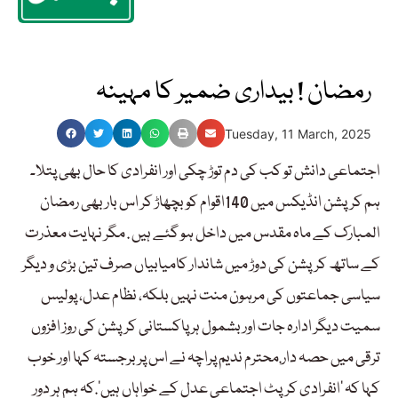
رمضان ! بیداری ضمیر کا مہینہ
Tuesday, 11 March, 2025
اجتماعی دانش تو کب کی دم توڑ چکی اور انفرادی کا حال بھی پتلا۔
ہم کرپشن انڈیکس میں 140اقوام کو بچھاڑ کر اس بار بھی رمضان
المبارک کے ماہ مقدس میں داخل ہو گئے ہیں . مگر نہایت معذرت
کے ساتھ کرپشن کی دوڑ میں شاندار کامیابیاں صرف تین بڑی و دیگر
سیاسی جماعتوں کی مرہون منت نہیں بلکہ، نظام عدل، پولیس
سمیت دیگر ادارہ جات اور بشمول ہر پاکستانی کرپشن کی روز افزوں
ترقی میں حصہ دار.محترم ندیم پراچہ نے اس پر برجستہ کہا اور خوب
کہا کہ ‘انفرادی کرپٹ اجتماعی عدل کے خواہاں ہیں’.کہ ہم ہر دور