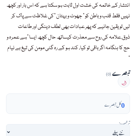
انتشار کے خاتمہ کی خشت اول ثابت ہو سکتا ہے کہ اس بار اور کچھ
نہیں فقط قلب و باطن کو ” جھوٹ و بہتان “کی غلاظت سے پاک کر
لیں تو یقین جانیے کہ پھر عبادات بھی لطف دینگی اور طاعات
ذوق.علامہ کی روح سے معذرت کیساتھ حال کچھ ایسا “ہے عمرہ و
حج کا ہنگامہ اگر باقی تو کیا، کند ہو کے رہ گئی مومن کی تیغ بے نیام
“
تبصرے
(0)
🌙
0
کل تبصرے
ترتیب: