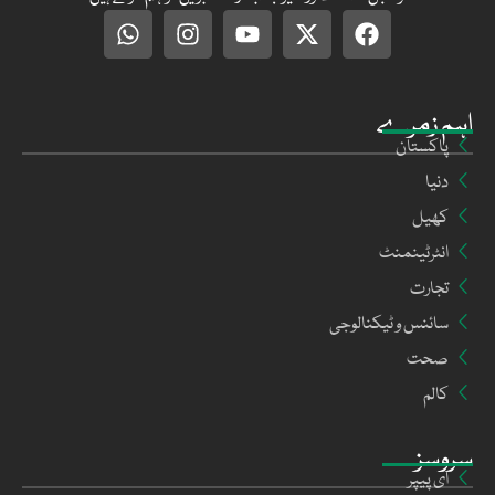
اہم زمرے
پاکستان
دنیا
کھیل
انٹرٹینمنٹ
تجارت
سائنس و ٹیکنالوجی
صحت
کالم
سروسز
ای پیپر