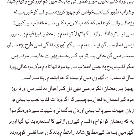
ہی تو رہ گئے تخیل حور و قصور کی چاہت میں گم اور رکوع و قیام شہد
و شراب طہور کےلئے.خواص کو چھوڑ کر پڑھنے والے کو خبر ہے نہ
پڑھانے والے کو علم، کہ کتاب لا ریب کس سے مخاطب اور کیوں !
اسی لیے تو دانائے راز نے کہا تھا.” ترا امام بے حضور تیرا قیام بے سرور،
ایسی نماز سے گزر ایسے امام سے گزر “پوری زندگی اسی طرح پڑھنے اور
سننے میں گزر جاتی ہے ثواب کے رجسٹر بھرے جا رہے ہوتے ہیں
مگر قلب و روح پہ جس انقلاب نے بپا ہونا تھا تا دم مرگ وہ خالی. پورا
سال تو ہمارے گھروں میں تربیت کا جو اہتمام رہتا ہے اسے
چھوڑیے رمضان الکریم میں بھی دل کے احوال بدلتے ہیں اور نہ روز
مرہ کے اعمال وافعال.سوچییے کہ اگر وردات قلب نصیب ہوتی تو
زبان جھوٹ سے پاک ہوتی اور دل بدگمانی و غیبت سے دور.مگر ہوا
یہ کہ رمضان کو انواح و اقسام کے زرق اڑانے کا استعارہ بنا لیا گیا اور ہر
گھر میں بساط کے مطابق شاندار انتظام.بندگان خدا نفس کو پروردہ