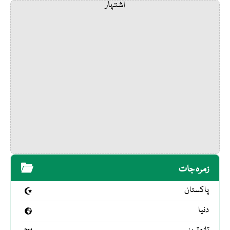
اشتہار
زمرہ جات
پاکستان
دنیا