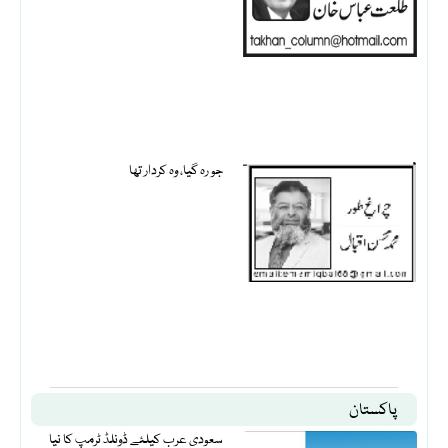
جو رہ گیا، وہ کردار تھا
پاکستان
سعودی عرب کیلئے ڈونلڈ ٹرمپ کا نیا