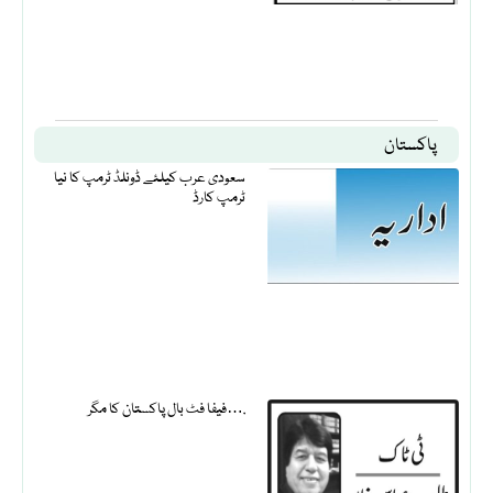
پاکستان
سعودی عرب کیلئے ڈونلڈ ٹرمپ کا نیا
ٹرمپ کارڈ
فیفا فٹ بال پاکستان کا مگر….