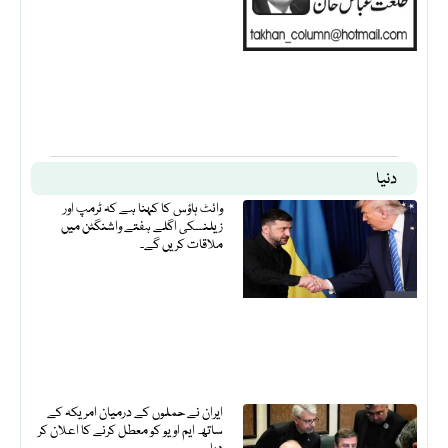
دنیا
وائٹ ہاؤس کا کہنا ہے کہ ٹرمپ اور
زیلنسکی اگلے ہفتے واشنگٹن میں
ملاقات کریں گے۔
ایران نے حملوں کے درمیان امریکہ کے
ساتھ ایم او یو کو معطل کرنے کا اعلان کر