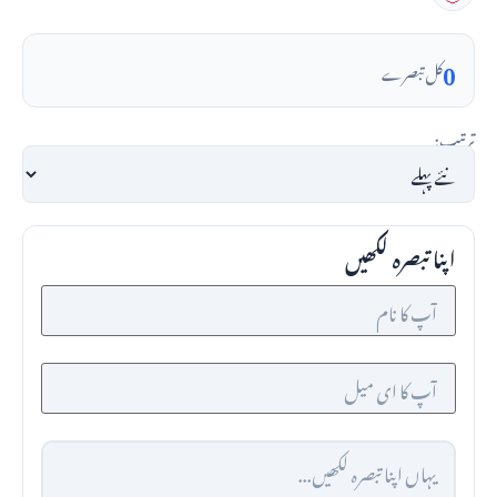
0
کل تبصرے
ترتیب:
اپنا تبصرہ لکھیں