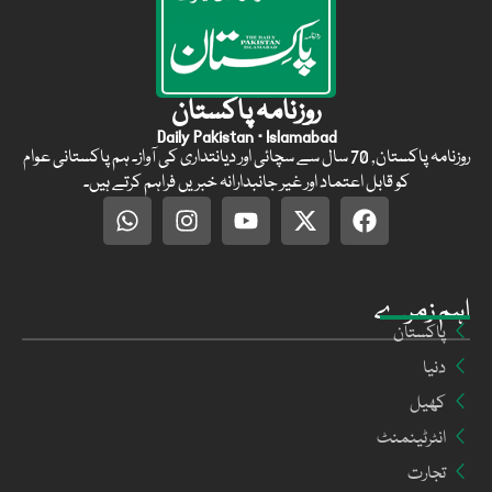
روزنامہ پاکستان
Daily Pakistan · Islamabad
روزنامہ پاکستان, 70 سال سے سچائی اور دیانتداری کی آواز۔ ہم پاکستانی عوام
کو قابل اعتماد اور غیر جانبدارانہ خبریں فراہم کرتے ہیں۔
اہم زمرے
پاکستان
دنیا
کھیل
انٹرٹینمنٹ
تجارت