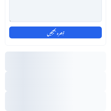
تبصرہ بھیجیں