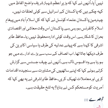
نہیں آیا۔اُنہوں نے کہا کہ وزیرِ اعظم شہباز شریف واضح الفاظ میں
کہہ چکے ہیں کہ پاکستان کے اسرائیل سے کوئی تعلقات نہیں۔
چیئرمین پاکستان علماء کونسل نے کہا کہ کل اسلام آباد میں پیغامِ
اسلام کانفرنس ہو رہی ہے، پاکستان اس وقت معاشی اور اقتصادی
بحران کا شکار ہے، اس وقت کوئی ادارہ محفوظ نہیں رہا۔حافظ طاہر
اشرفی کا کہنا ہے کہ پہلے عدلیہ کی طرف یا سیاسی اکابرین کی
طرف دیکھا جاتا تھا، اب انصاف کے سب سے بڑے ادارے میں جو
ہو رہا ہے وہ افسوس ناک ہے۔اُنہوں نے چیف جسٹس سے گزارش
کرتے ہوئے کہا کہ اپنے ساتھیوں کی مشاورت سے سنجیدہ اقدامات
کریں اور معاملات ٹھیک کریں۔حافظ طاہراشرفی نے یہ بھی کہا کہ
آمریت کو مستحکم کس نے بنایا؟ یہ تلخ حقیقت ہے۔
تبصرے
(0)
🌙