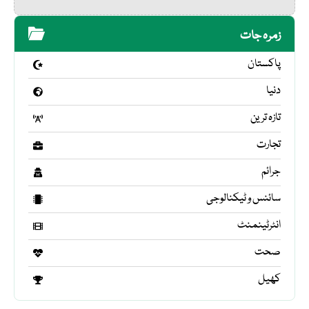
زمرہ جات
پاکستان
دنیا
تازہ ترین
تجارت
جرائم
سائنس و ٹیکنالوجی
انٹرٹینمنٹ
صحت
کھیل