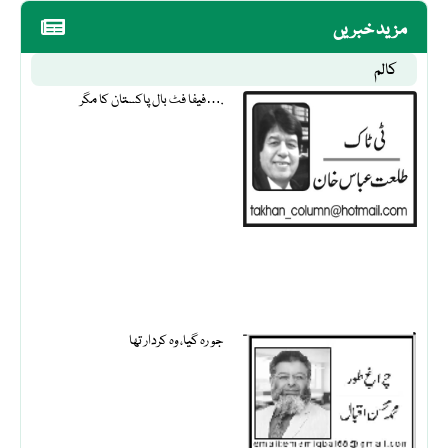
مزید خبریں
کالم
فیفا فٹ بال پاکستان کا مگر….
جو رہ گیا، وہ کردار تھا