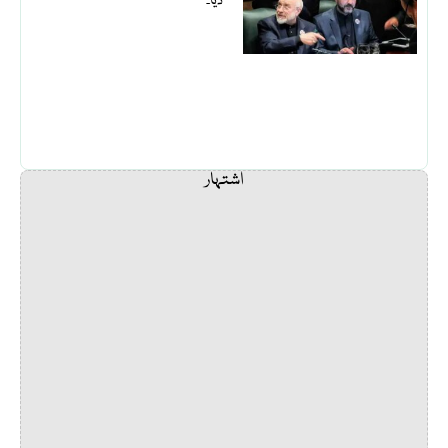
دیا۔
اشتہار