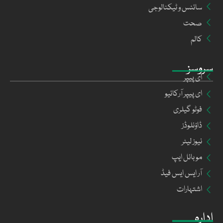
سائنس و ٹیکنالوجی
صحت
کالم
سروسز
ای پیپر
ای پیپر آرکائیو
فوٹو گیلری
ڈاؤنلوڈز
نیوز لیٹر
موبائل ایپ
آر ایس ایس فیڈ
اشتہارات
ادارہ