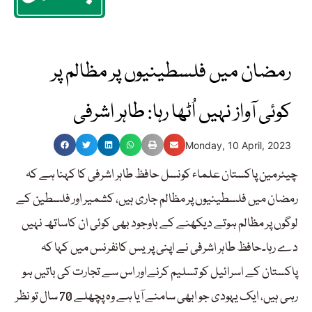
رمضان میں فلسطینیوں پر مظالم پر
کوئی آواز نہیں اُٹھا رہا: طاہر اشرفی
Monday, 10 April, 2023
چیئرمین پاکستان علماء کونسل حافظ طاہر اشرفی کا کہنا ہے کہ
رمضان میں فلسطینیوں پر مظالم جاری ہیں، کشمیر اور فلسطین کے
لوگوں پر مظالم ہوتے دیکھنے کے باوجود بھی کوئی ان کاساتھ نہیں
دے رہا۔حافظ طاہر اشرفی نے اپنی پریس کانفرنس میں کہا کہ
پاکستان کے اسرائیل کو تسلیم کرنےاور اس سے تجارت کی باتیں ہو
رہی ہیں، ایک یہودی جو ابھی سامنے آیا ہے وہ پچھلے 70 سال تو نظر