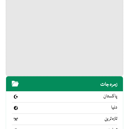
زمرہ جات
پاکستان
دنیا
تازہ ترین