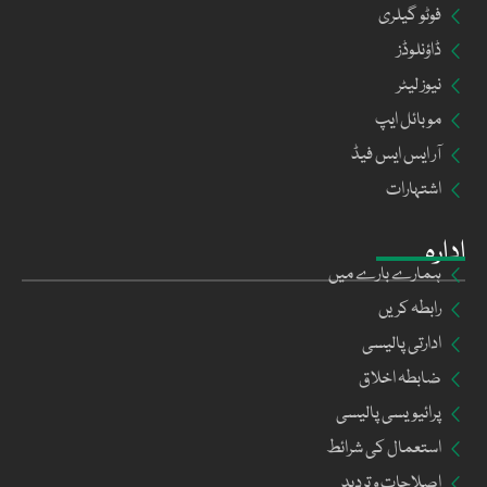
فوٹو گیلری
ڈاؤنلوڈز
نیوز لیٹر
موبائل ایپ
آر ایس ایس فیڈ
اشتہارات
ادارہ
ہمارے بارے میں
رابطہ کریں
ادارتی پالیسی
ضابطہ اخلاق
پرائیویسی پالیسی
استعمال کی شرائط
اصلاحات و تردید