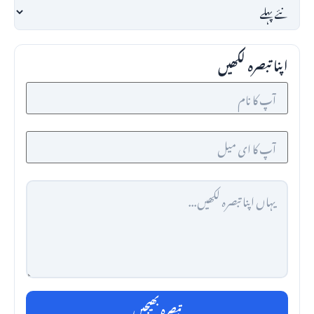
اپنا تبصرہ لکھیں
تبصرہ بھیجیں