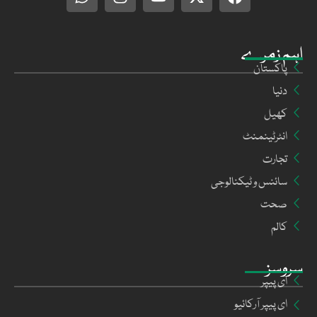
اہم زمرے
پاکستان
دنیا
کھیل
انٹرٹینمنٹ
تجارت
سائنس و ٹیکنالوجی
صحت
کالم
سروسز
ای پیپر
ای پیپر آرکائیو