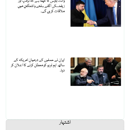
وائٹ ہاؤس کا کہنا ہے کہ ٹرمپ اور
زیلنسکی اگلے ہفتے واشنگٹن میں
ملاقات کریں گے۔
ایران نے حملوں کے درمیان امریکہ کے
ساتھ ایم او یو کو معطل کرنے کا اعلان کر
دیا۔
اشتہار