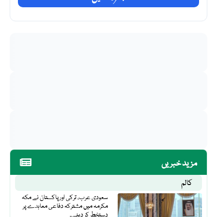
مزید خبریں
کالم
سعودی عرب، ترکی اور پاکستان نے مکہ
مکرمہ میں مشترکہ دفاعی معاہدے پر
دستخط کر دیئے۔