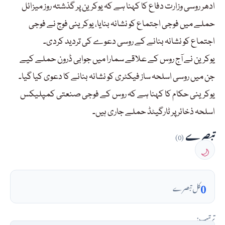
ادھر روسی وزارت دفاع کا کہنا ہے کہ یوکرین پر گذشتہ روز میزائل
حملے میں فوجی اجتماع کو نشانہ بنایا، یوکرینی فوج نے فوجی
اجتماع کو نشانہ بنانے کے روسی دعوے کی تردید کردی۔
یوکرین نے آج روس کے علاقے سمارا میں جوابی ڈرون حملے کیے
جن میں روسی اسلحہ ساز فیکٹری کو نشانہ بنانے کا دعوی کیا گیا۔
یوکرینی حکام کا کہنا ہے کہ روس کے فوجی صنعتی کمپلیکس
اسلحہ ذخائر پر ٹارگیٹڈ حملے جاری ہیں۔
تبصرے
(0)
🌙
0
کل تبصرے
ترتیب: