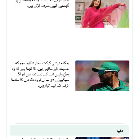
ندا یاسر نے انکشاف کیا کہ وہ فٹنس پر
گھنٹوں کیوں صرف کرتی ہیں۔
بنگلہ دیشی کرکٹ سٹار شکیب جو کہ
حسینہ کے ساتھی ہیں، کا کہنا ہے کہ وہ
وطن واپس آنے کے لیے تیار ہیں اور اگر
سیکیورٹی دی جائے تو وہ مقدمے کا سامنا
کرنے کے لیے تیار ہیں۔
دنیا