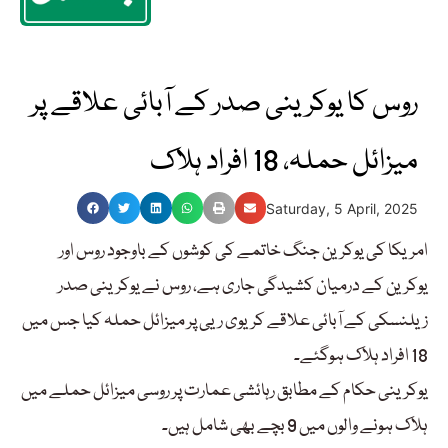
روس کا یوکرینی صدر کے آبائی علاقے پر
میزائل حملہ، 18 افراد ہلاک
Saturday, 5 April, 2025
امریکا کی یوکرین جنگ خاتمے کی کوشوں کے باوجود روس اور
یوکرین کے درمیان کشیدگی جاری ہے، روس نے یوکرینی صدر
زیلنسکی کے آبائی علاقے کریوی ریی پر میزائل حملہ کیا جس میں
18 افراد ہلاک ہوگئے۔
یوکرینی حکام کے مطابق رہائشی عمارت پر روسی میزائل حملے میں
ہلاک ہونے والوں میں 9 بچے بھی شامل ہیں۔