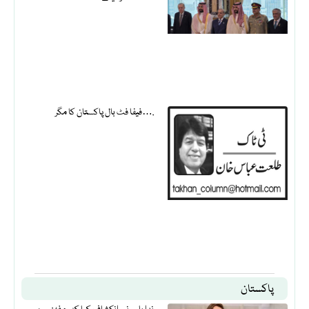
فیفا فٹ بال پاکستان کا مگر….
پاکستان