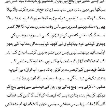
کے ایسے خطے میں واقع ہیں جہاں غلطیوں پر شرمندہ ہونا کسی نے
سیکھا ہی نہیں ۔دنیا میں سب سے زیادہ حج اور عمرہ کرنے والابہلا
ملک کہلاتا ہے ۔دنیا میں دو نمبری ملاوٹ جھوٹ فریب دینے والا
بھی یہ ملک پہلے نمبر پر ہے ۔اس وقت ہماری عدلیہ کا 126نمبر
ہے مگر کیا مجال کہ اس کی بہتری پر کسی نے سوچا ہو یا اس کی
بہتری کیلئے خود جوڈیشری نے کچھ کیا ہو ۔ عالی عدلیہ کے ججز
ایک ساتھ بیٹھتے نہیں اپس میں مشورہ نہیں کرتے۔ اب ان کے اندر
کے اختلافات کھل کر سامنے آچکے ہیں ۔ عدلیہ کے ماضی کے
غلط فیصلوں کے تبصرے ہر کوئی جانتا ہے ، اب تو ان میں گروپ
بندی دکھائی دینے لگی ہے ۔چیف صاحب افطاری پر بلا لیتے
مشورے کرتے وہی بنچ بناتے ہیں جن کے فیصلے سے پہلے بنچ کو
دیکھ کر عام بندہ بتا دیتا ہے کہ فیصلہ کیا آئے گا کس کے خلاف
ائے گا ؟ ملک پہلے ہی معاشی سیاسی بحران کا شکار تھا اب عدالتی