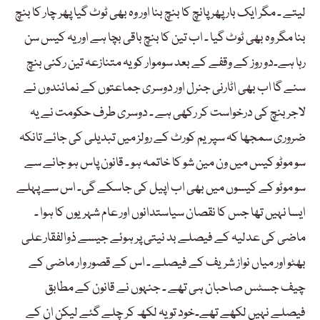
لیتے ۔ مگر ایک بار پھر پانچ کا بنچ بنا اور وہ بھی ٹوٹ گیا پھر چار کا بنچ
بنا مگر وہ بھی ٹوٹ گیا ۔ اب تین کا بنچ باقی بچا ہے اور یہ کیس سن
رہا ہے۔دو روز کے وقفے کے بعد سوموار کو یہ متنازعہ تین رکنی بنچ
سنے گا اب بھی اٹارنی جنرل اور دوسری جماعتوں کے نمائندوں نے
لاجر بنچ کی درخواست کر رکھی ہے ۔ دوسری طرف حکومت نے یہ
ضروری سمجھا کہ سپریم کورٹ کے رولز میں تبدیلی کی جائے تانکہ
سو موٹو کیس میں ون مین شو کا خاتمہ ہو ۔ قانون پاس ہو جانے سے
سو موٹو کے کیسوں میں بھی اب اپیل کی جاسکے گی۔ اس سے پہلے
ایسا نہیں تھا جس کا نقصان سیاستدانوں اور عام شہریوں کا ہوا ۔
ماضی کی عدلیہ کے فیصلے بد نیتی پر ہوئے جیسے ذوالفقار علی
بھٹو اور میاں نواز شریف کے فیصلے ۔ اس کے قصور وار ماضی کے
چیف جسٹس صاحبان ہی تھے ۔ جنہوں نے قانون کے مطابق
فیصلے نہیں لکھے تھے۔خود تو یہ لکھ کر چلے گئے لیکن ان کے