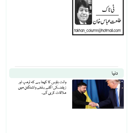
دنیا
وائٹ ہاؤس کا کہنا ہے کہ ٹرمپ اور
زیلنسکی اگلے ہفتے واشنگٹن میں
ملاقات کریں گے۔