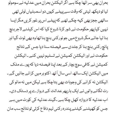
بحران بھی سر اٹھا چکا ہے اگر الیکشن بحران میں عدلیہ نے سوموٹو
لیا تو دیکھ لیتی کہ وقت سے پہلے کیوں دو اسمبلیاں ٹوٹی تھی
ساتھی ججز بھی کہہ چکے تھے کہ پہلے اس پر غور کریں مگر ایسا
نہیں کیا پھر حکومت نے شور کرنا شروع کیا کہ اس کیلئے لاجر بنچ
بنا لیا جائے مگر شروع میں جو نو رکنی بنچ بنا تھا وہ بھی ٹوٹ گیا اور
پانچ رکنی بنچ بنا کر جلدی سے فیصلہ سنا دیا جس کے نتائج
حکومت نے اور الیکشن کمیشن نے تسلیم نہیں کئے ۔ الیکشن
کمیشن نے کافی سوچ بچار کے بعد اپنا فیصلہ دیا کہ پورے ملک
میں الیکشن ایک ساتھ اسی سال آٹھ اکتوبر میں کرائے جائیں گے ۔
الیکشن نہ کرانے کی وجوہات بھی بتاچکا ہے لیکن میں نہ مانو کی
رٹ لگانے والوں نے ایک بار پھر عدالت کے دروازے پر دستک دی۔
اب عدلیہ کا دروازہ کھل چکا ہے ۔گیند عدلیہ کی کورٹ میں ہے
جس کو کھیلنے کیلئے پندرہ رکنی ٹیم دفاع کرتی تو نتائج سب مان