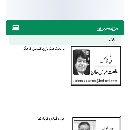
مزید خبریں
کالم
فیفا فٹ بال پاکستان کا مگر….
جو رہ گیا، وہ کردار تھا