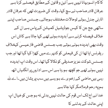
کاکام انسو بہانا نہیں ہے آئین و قانون کے مطابق فیصلے کرنا ہے
عرفان قادر صاحب نے سچ کہا۔ وقت کی ضرورت تھی کہ عرفان قادر
اٹارنی جنرل ہوتے توحالات مختلف ہوجاتے۔ جسٹس صاحب اپنے
ساتھی جج جن کا کیس جوڈیشیل کمیشن کے پاس ہے ان کے
خلاف فیصلہ کرنے سے آبدیدہ ہوئے تھے کہا جاتا ہے کاش اس
وقت بھی ابدیدہ ہوئے ہوتے جب جسٹس قاضی فاز عیسیٰ کیخلاف
ریفرنس ایا تھا ان کی فیملی کو کٹہرے میں کھڑا کیا گیا تھا اور جب
جسٹس شوکت عزیز صدیقی کو نکالا گیا تھا۔ اس وقت اپ ابدیدہ
نہیں ہوئے تھے جو کچھ ہو رہا ہے اس سے اداروں پر انگلیاں اٹھ
رہی ہیں ماضی کے زخم ہرے ہو رہے ہیں سب پریشان ہیں ۔اے للہ
ہم پہ رحم فرما! مگر کہا جاتا ہے
خدا نے اج تک اس قوم کی حالت نہیں بدلی نہ ہو جس کو خیال اپ
اپنی حالت کے بدلنے کا