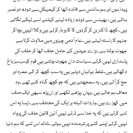
پیدا ہوں اور ہم سائنس سے فائدہ اٹھا کر کیمیکل سے دودھ دو نمبر
بناتے ہیں ۔ بھینس سے دودھ زیادہ لینے کیلئے اسے ٹیکے لگاتے
ہیں ۔کچھ ڈاکٹر بن کر گردوں کا کاروبار کرتے ہیں وکلا انہیں بچاکر
جنہم کا راستہ لیتے ہیں ۔عام آدمی چیزوں میں ملاوٹ کرتا ہے
جھوٹ بولتا ہے ۔بڑے عہدوں کے حامل حلف اٹھا کر حلف کی
پاسداری نہیں کرتے ۔سیاست دان جھوٹ بولتے ہیں قوم کو سرسبز باغ
دکھاتے ہیں۔غلط بیانیاں دیتے ہیں یہ سب کچھ کر کے عمرہ اور
حج کر آتے ہیں۔ یہ سمجھتے ہیں کہ جو کچھ گناہ کئے تھے ۔وہ
معاف ہو جاتے ہیں ۔یہاں ۔پڑھے لکھے اور ان پڑھ سبھی ایک صف
میں کھڑے ہیں ۔واردات البتہ ہر ایک کی مختلف ہے ۔ایسا یہ اس
لئے کرتے ہیں کہ یہ خدا سے ڈرتے نہیں آئین قانون حلف کی پرواہ
نہیں کرتے اپنے کئے پر شرمندہ نہیں ہوتے ۔شائد اس لئے کہ ہم دنیا