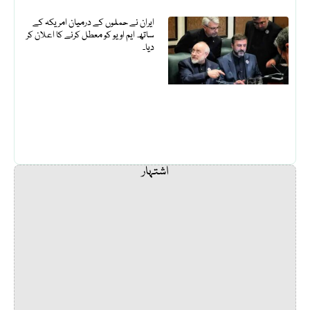
ایران نے حملوں کے درمیان امریکہ کے
ساتھ ایم او یو کو معطل کرنے کا اعلان کر
دیا۔
اشتہار