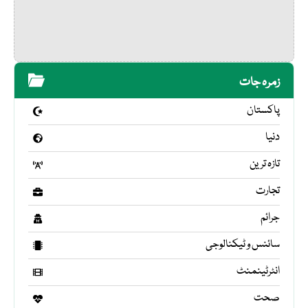
زمرہ جات
پاکستان
دنیا
تازہ ترین
تجارت
جرائم
سائنس و ٹیکنالوجی
انٹرٹینمنٹ
صحت