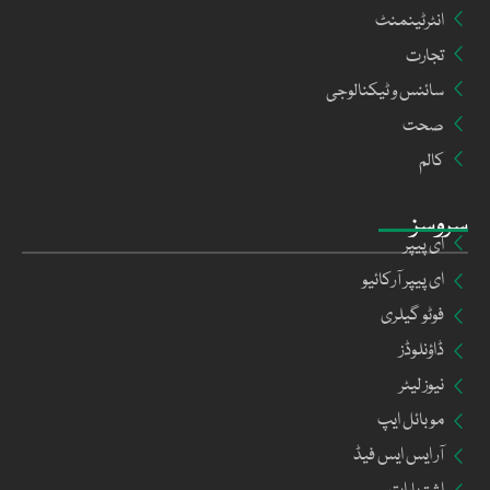
انٹرٹینمنٹ
تجارت
سائنس و ٹیکنالوجی
صحت
کالم
سروسز
ای پیپر
ای پیپر آرکائیو
فوٹو گیلری
ڈاؤنلوڈز
نیوز لیٹر
موبائل ایپ
آر ایس ایس فیڈ