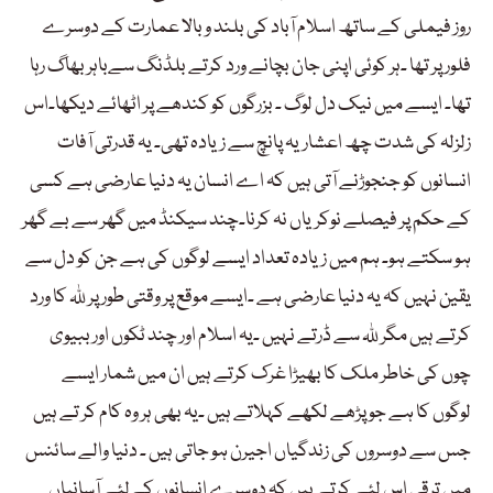
روز فیملی کے ساتھ اسلام آباد کی بلند و بالا عمارت کے دوسرے
فلور پر تھا ۔ہر کوئی اپنی جان بچانے ورد کرتے بلڈنگ سےباہر بھاگ رہا
تھا۔ ایسے میں نیک دل لوگ ۔ بزرگوں کو کندھے پر اٹھائے دیکھا۔اس
زلزلہ کی شدت چھ اعشاریہ پانچ سے زیادہ تھی۔ یہ قدرتی آفات
انسانوں کو جنجوڑنے آتی ہیں کہ اے انسان یہ دنیا عارضی ہے کسی
کے حکم پر فیصلے نوکریاں نہ کرنا۔چند سیکنڈ میں گھر سے بے گھر
ہو سکتے ہو۔ ہم میں زیادہ تعداد ایسے لوگوں کی ہے جن کو دل سے
یقین نہیں کہ یہ دنیا عارضی ہے ۔ایسے موقع پر وقتی طور پر للہ کا ورد
کرتے ہیں مگر للہ سے ڈرتے نہیں ۔یہ اسلام اور چند ٹکوں اور ببیوی
چوں کی خاطر ملک کا بھیڑا غرک کرتے ہیں ان میں شمار ایسے
لوگوں کا ہے جو پڑھے لکھے کہلاتے ہیں ۔یہ بھی ہر وہ کام کر تے ہیں
جس سے دوسروں کی زندگیاں اجیرن ہو جاتی ہیں ۔ دنیا والے سائنس
میں ترقی اس لئے کرتے ہیں کہ دوسرے انسانوں کےلئے آسانیاں