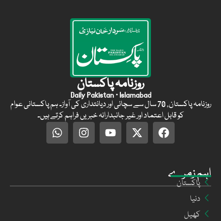
روزنامہ پاکستان
Daily Pakistan · Islamabad
روزنامہ پاکستان, 70 سال سے سچائی اور دیانتداری کی آواز۔ ہم پاکستانی عوام
کو قابل اعتماد اور غیر جانبدارانہ خبریں فراہم کرتے ہیں۔
اہم زمرے
پاکستان
دنیا
کھیل