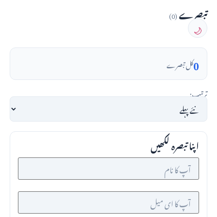
تبصرے
(0)
🌙
0
کل تبصرے
ترتیب:
اپنا تبصرہ لکھیں