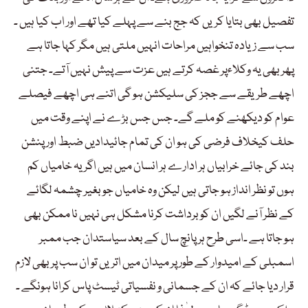
تفصیل بھی بتایا کریں کہ جج بنے سے پہلے کیا تھے اور اب کیا ہیں ۔
سب سے زیادہ تنخواہیں مراحات انہیں ملتی ہیں مگر کہا جاتا ہے
پھر بھی یہ وکلاءپر غصہ کرتے ہیں عزت سے پیش نہیں آتے۔ جتنی
اچھے طریقے سے ججز کی سلیکشن ہو گی اتنے ہی اچھے فیصلے
عوام کو دیکھنے کو ملے گے۔ جس جس بڑے نے اپنے وقت میں
حلف کیخلاف فرضی کی ہو ان کی تمام جائیدادیں ضبط اور پنشن
بند کی جائے خرابیاں ہر ادارے ہر انسان میں ہیں اگر یہ خامیاں کم
ہوں تو نظر انداز ہو جاتی ہیں لیکن وہ خامیاں جو بغیر چشمہ لگائے
کے نظر آنے لگیں ان کو برداشت کرنا مشکل ہی نہیں نا ممکن بھی
ہو جاتا ہے ۔اسی طرح ہر پانچ سال کے بعد سیاستدان جب ممبر
اسمبلی کے امیدوار کے طور پر میدان میں اتریں تو ان سب پر بھی لازم
قرار دیا جائے کہ ان کے جسمانی و نفسیاتی ٹیسٹ پاس کرانا ہونگے ۔