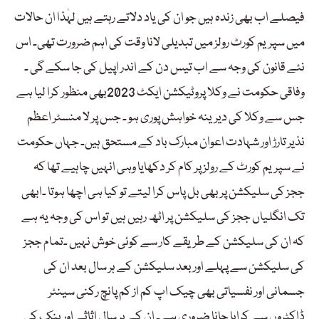
فیصلے اب بھی زندہ ہیں جو ان کی یاد دلاتے رہتے ہیں لہٰذا ان حالات
میں سپریم کورٹ رولز میں تبدیلی لانا وقت کی اہم ضرورت تھی۔ اس
نئے قانون کی وجہ سے اب تیس دن کے اندر اپیل کی جا سکے گی ۔
وفاقی حکومت نے وکلا پروٹیکشن ایکٹ 2023بھی منظور کرا لیا ہے
جس سے وکلا کی دیرینہ خواہش پوری ہو ۔ جس پر لا منسٹر اعظم
نذیر تارڑ اور شہادت اعوان مبارک باد کے مستحق ہیں۔ جہاں حکومت
نے سپریم کورٹ کے رولز پر کام کر دکھایا وہی انہیں چاہیے تھا کہ
ججز کی سلیکشن پر بھی بل پاس کرا لیتے تو کیا ہی اچھا ہوتا ۔ابھی
تک انگلیاں ججز کی سلیکشن پر اٹھ رہیں ہیں تو اس کی وجہ یہ ہے
کہ ان کی سلیکشن کے طریقے کار سے کوئی خوش نہیں ۔تمام ججز
کی سلیکشن سے پہلے اور بعد سلیکشن کے ہر سال بعد ان کی
جسمانی اور نفسیاتی بھی چیک اپ کم از کم پانچ رکنی سینئر
ڈاکٹروں سے کرایا جانا ضروری ہے۔ ان کے ہر سال اثاثے اور بنک کی