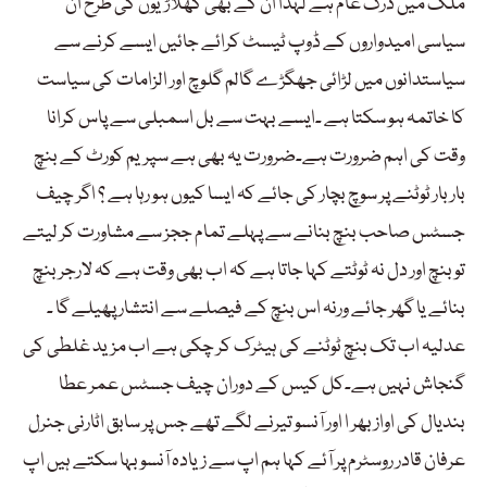
ملک میں ڈرگ عام ہے لہٰذا ان کے بھی کھلاڑیوں کی طرح ان
سیاسی امیدواروں کے ڈوپ ٹیسٹ کرائے جائیں ایسے کرنے سے
سیاستدانوں میں لڑائی جھگڑے گالم گلوچ اور الزامات کی سیاست
کا خاتمہ ہو سکتا ہے ۔ایسے بہت سے بل اسمبلی سے پاس کرانا
وقت کی اہم ضرورت ہے۔ضرورت یہ بھی ہے سپریم کورٹ کے بنچ
بار بار ٹوٹنے پر سوچ بچار کی جائے کہ ایسا کیوں ہو رہا ہے ؟ اگر چیف
جسٹس صاحب بنچ بنانے سے پہلے تمام ججز سے مشاورت کر لیتے
تو بنچ اور دل نہ ٹوٹتے کہا جاتا ہے کہ اب بھی وقت ہے کہ لارجر بنچ
بنائے یا گھر جائے ورنہ اس بنچ کے فیصلے سے انتشار پھیلے گا ۔
عدلیہ اب تک بنچ ٹوٹنے کی ہیٹرک کر چکی ہے اب مزید غلطی کی
گنجاش نہیں ہے۔کل کیس کے دوران چیف جسٹس عمر عطا
بندیال کی اواز بھر ا اور آنسو تیرنے لگے تھے جس پر سابق اٹارنی جنرل
عرفان قادر روسٹرم پر آئے کہا ہم اپ سے زیادہ آنسو بہا سکتے ہیں اپ