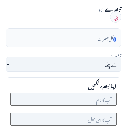
تبصرے
(0)
🌙
0
کل تبصرے
ترتیب:
اپنا تبصرہ لکھیں