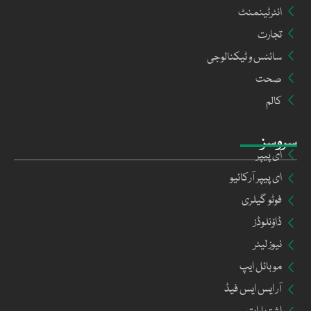
انٹرٹینمنٹ
تجارت
سائنس و ٹیکنالوجی
صحت
کالم
سروسز
ای پیپر
ای پیپر آرکائیو
فوٹو گیلری
ڈاؤنلوڈز
نیوز لیٹر
موبائل ایپ
آر ایس ایس فیڈ