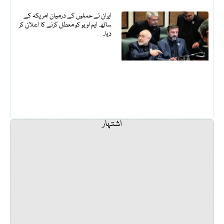
ایران نے حملوں کے درمیان امریکہ کے
ساتھ ایم او یو کو معطل کرنے کا اعلان کر
دیا۔
اشتہار