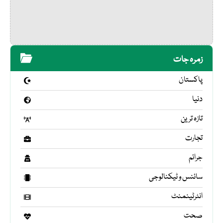
زمرہ جات
پاکستان
دنیا
تازہ ترین
تجارت
جرائم
سائنس و ٹیکنالوجی
انٹرٹینمنٹ
صحت