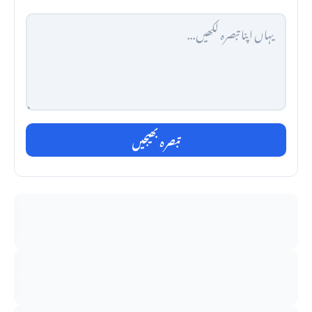
تبصرہ بھیجیں