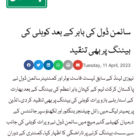
سائمن ڈول کی بابر کے بعد کوہلی کی
بیٹنگ پر بھی تنقید
Tuesday, 11 April, 2023
نیوزی لینڈ کے سابق ٹیسٹ فاسٹ بولر اور کمنٹیٹر سائمن ڈول نے
پاکستان کرکٹ ٹیم کے کپتان بابر اعظم کی بیٹنگ کے بعد بھارت
کے اسٹار بلے باز ویرات کوہلی کی بیٹنگ پر بھی تنقید کر دی۔انڈین
پریمیئر لیگ میں رائل چیلنجر بنگلور اور لکھنؤ سپر جائنٹس کے
درمیان کھیلے گئے میچ میں سائمن ڈول نے ویرات کوہلی کی جانب
سے سست بیٹنگ کرنے پر ناراضگی کا اظہار کیا۔کمنٹری کے دوران