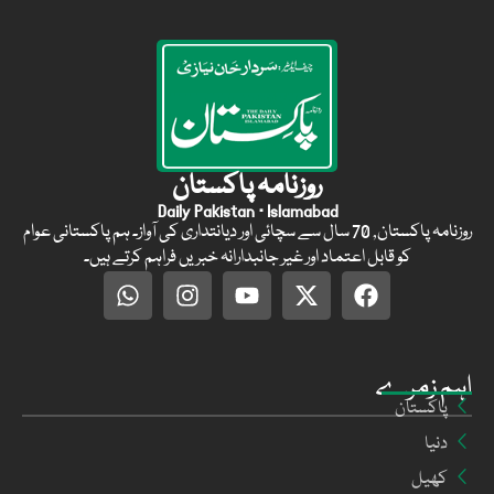
روزنامہ پاکستان
Daily Pakistan · Islamabad
روزنامہ پاکستان, 70 سال سے سچائی اور دیانتداری کی آواز۔ ہم پاکستانی عوام
کو قابل اعتماد اور غیر جانبدارانہ خبریں فراہم کرتے ہیں۔
اہم زمرے
پاکستان
دنیا
کھیل