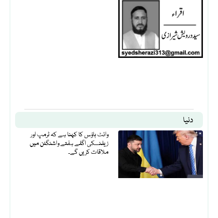
دنیا
وائٹ ہاؤس کا کہنا ہے کہ ٹرمپ اور
زیلنسکی اگلے ہفتے واشنگٹن میں
ملاقات کریں گے۔