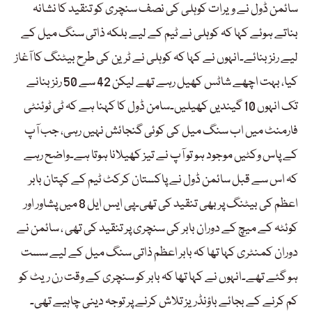
سائمن ڈول نے ویرات کوہلی کی نصف سنچری کو تنقید کا نشانہ
بناتے ہوئے کہا کہ کوہلی نے ٹیم کے لیے بلکہ ذاتی سنگ میل کے
لیے رنز بنائے۔انہوں نے کہا کہ کوہلی نے ٹرین کی طرح بیٹنگ کا آغاز
کیا، بہت اچھے شاٹس کھیل رہے تھے لیکن 42 سے 50 رنز بنانے
تک انہوں 10 گیندیں کھیلیں۔سامن ڈول کا کہنا ہے کہ ٹی ٹوئنٹی
فارمنٹ میں اب سنگ میل کی کوئی گنجائش نہیں رہی، جب آپ
کے پاس وکٹیں موجود ہو تو آپ نے تیز کھیلانا ہوتا ہے۔واضح رہے
کہ اس سے قبل سائمن ڈول نے پاکستان کرکٹ ٹیم کے کپتان بابر
اعظم کی بیٹنگ پر بھی تنقید کی تھی۔پی ایس ایل 8 میں پشاور اور
کوئٹہ کے میچ کے دوران بابر کی سنچری پر تنقید کی تھی ، سائمن نے
دوران کمنٹری کہا تھا کہ بابر اعظم ذاتی سنگ میل کے لیے سست
ہو گئے تھے۔انہوں نے کہا تھا کہ بابر کو سنچری کے وقت رن ریٹ کو
کم کرنے کے بجائے باؤنڈریز تلاش کرنے پر توجہ دینی چاہیے تھی۔