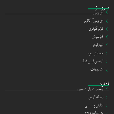
سروسز
ای پیپر
ای پیپر آرکائیو
فوٹو گیلری
ڈاؤنلوڈز
نیوز لیٹر
موبائل ایپ
آر ایس ایس فیڈ
اشتہارات
ادارہ
ہمارے بارے میں
رابطہ کریں
ادارتی پالیسی
ضابطہ اخلاق