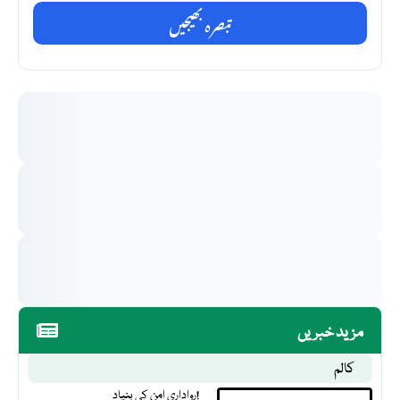
تبصرہ بھیجیں
مزید خبریں
کالم
رواداری امن کی بنیاد!