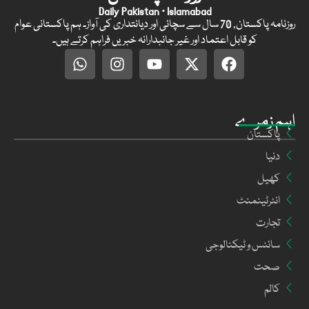
Daily Pakistan · Islamabad
روزنامہ پاکستان, 70 سال سے سچائی اور دیانتداری کی آواز۔ ہم پاکستانی عوام
کو قابل اعتماد اور غیر جانبدارانہ خبریں فراہم کرتے ہیں۔
اہم زمرے
پاکستان
دنیا
کھیل
انٹرٹینمنٹ
تجارت
سائنس و ٹیکنالوجی
صحت
کالم