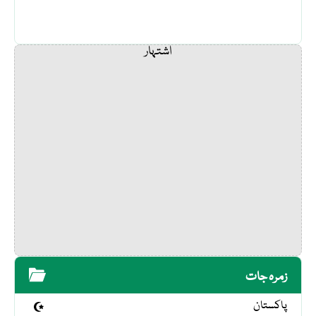
اشتہار
زمرہ جات
پاکستان