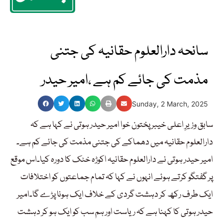
سانحہ دارالعلوم حقانیہ کی جتنی
مذمت کی جائے کم ہے ،امیر حیدر
Sunday, 2 March, 2025
سابق وزیرِ اعلی خیبر پختون خوا امیر حیدر ہوتی نے کہا ہے کہ
دارالعلوم حقانیہ میں دھماکے کی جتنی مذمت کی جائے کم ہے۔
امیر حیدر ہوتی نے دارالعلوم حقانیہ اکوڑہ خٹک کا دورہ کیا۔اس موقع
پر گفتگو کرتے ہوئے انہوں نے کہا کہ تمام جماعتوں کو اختلافات
ایک طرف رکھ کر دہشت گردی کے خلاف ایک ہونا پڑے گا۔امیر
حیدر ہوتی کا کہنا ہے کہ ریاست اور ہم سب کو ایک ہو کر دہشت