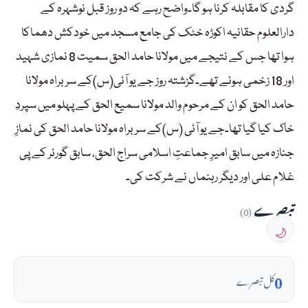
گردی کا مقابلہ کرنا ہو گا۔واضح رہے کہ دو روز قبل نوشہرہ کے
دارالعلوم حقانیہ اکوڑہ خٹک کی جامع مسجد میں خودکش دھماکا
ہوا تھا جس کے نتیجے میں مولانا حامد الحق سمیت 8 نمازی شہید
اور 18 زخمی ہوئے تھے۔گزشتہ روز جے یو آئی(س)کے سربراہ مولانا
حامد الحق کو ان کے مرحوم والد مولانا سمیع الحق کے پہلو میں سپردِ
خاک کیا گیا تھا۔جے یو آئی (س)کے سربراہ مولانا حامد الحق کی نمازِ
جنازہ میں سابق امیرِ جماعتِ اسلامی سراج الحق، سابق گورنر کے پی
غلام علی اور دیگر رہنماں نے شرکت کی۔
تبصرے
(0)
🌙
0
کل تبصرے