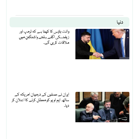
دنیا
وائٹ ہاؤس کا کہنا ہے کہ ٹرمپ اور
زیلنسکی اگلے ہفتے واشنگٹن میں
ملاقات کریں گے۔
ایران نے حملوں کے درمیان امریکہ کے
ساتھ ایم او یو کو معطل کرنے کا اعلان کر
دیا۔