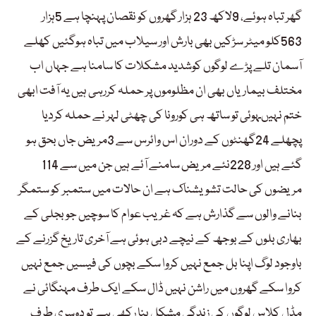
گھر تباہ ہوئے، 9لاکھ 23 ہزار گھروں کو نقصان پہنچا ہے 5ہزار
563کلو میٹر سڑکیں بھی بارش اور سیلاب میں تباہ ہوگئیں کھلے
آسمان تلے پڑے لوگوں کوشدید مشکلات کا سامنا ہے جہاں اب
مختلف بیماریاں بھی ان مظلوموں پر حملہ کررہی ہیں یہ آفت ابھی
ختم نہیںہوئی تو ساتھ ہی کورونا کی چھٹی لہر نے حملہ کردیا
پچھلے 24گھنٹوں کے دوران اس وائرس سے 3مریض جاں بحق ہو
گئے ہیں اور 228نئے مریض سامنے آئے ہیں جن میں سے 114
مریضوں کی حالت تشویشناک ہے ان حالات میں ستمبر کو ستمگر
بنانے والوں سے گذارش ہے کہ غریب عوام کا سوچیں جو بجلی کے
بھاری بلوں کے بوجھ کے نیچے دبی ہوئی ہے آخری تاریخ گزرنے کے
باوجود لوگ اپنا بل جمع نہیں کروا سکے بچوں کی فیسیں جمع نہیں
کروا سکے گھروں میں راشن نہیں ڈال سکے ایک طرف مہنگائی نے
مڈل کلاس لوگوں کی زندگی مشکل بنا رکھی ہے تو دوسری طرف