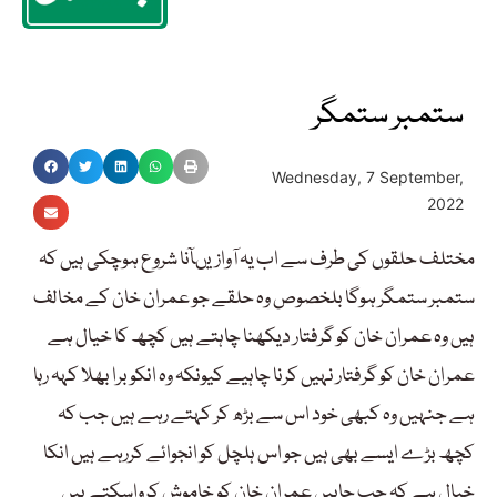
ستمبر ستمگر
Wednesday, 7 September,
2022
مختلف حلقوں کی طرف سے اب یہ آوازیںآنا شروع ہوچکی ہیں کہ
ستمبر ستمگر ہوگا بلخصوص وہ حلقے جو عمران خان کے مخالف
ہیں وہ عمران خان کو گرفتار دیکھنا چاہتے ہیں کچھ کا خیال ہے
عمران خان کو گرفتار نہیں کرنا چاہیے کیونکہ وہ انکو برا بھلا کہہ رہا
ہے جنہیں وہ کبھی خود اس سے بڑھ کر کہتے رہے ہیں جب کہ
کچھ بڑے ایسے بھی ہیں جو اس ہلچل کو انجوائے کررہے ہیں انکا
خیال ہے کہ جب چاہیں عمران خان کو خاموش کرواسکتے ہیں