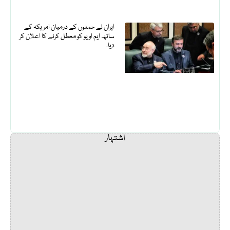
ایران نے حملوں کے درمیان امریکہ کے
ساتھ ایم او یو کو معطل کرنے کا اعلان کر
دیا۔
اشتہار