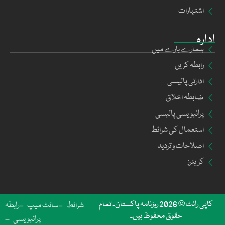
اشتہارات
ادارہ
ہمارے بارے میں
رابطہ کریں
ادارتی پالیسی
ضابطہ اخلاق
پرائیویسی پالیسی
استعمال کی شرائط
اصلاحات و تردید
کریئرز
کاپی رائٹ © 2026 روزنامہ پاکستان۔ تمام
شرائط
سائٹ میپ
رابطہ
حقوق محفوظ ہیں۔
پرائیویسی