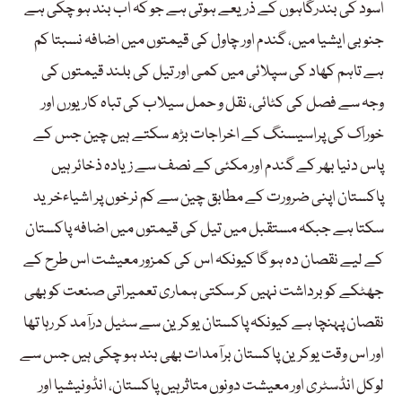
اسود کی بندرگاہوں کے ذریعے ہوتی ہے جو کہ اب بند ہو چکی ہے
جنوبی ایشیا میں، گندم اور چاول کی قیمتوں میں اضافہ نسبتا کم
ہے تاہم کھاد کی سپلائی میں کمی اور تیل کی بلند قیمتوں کی
وجہ سے فصل کی کٹائی، نقل و حمل سیلاب کی تباہ کاریورں اور
خوراک کی پراسیسنگ کے اخراجات بڑھ سکتے ہیں چین جس کے
پاس دنیا بھر کے گندم اور مکئی کے نصف سے زیادہ ذخائر ہیں
پاکستان اپنی ضرورت کے مطابق چین سے کم نرخوں پر اشیاءخرید
سکتا ہے جبکہ مستقبل میں تیل کی قیمتوں میں اضافہ پاکستان
کے لیے نقصان دہ ہو گا کیونکہ اس کی کمزور معیشت اس طرح کے
جھٹکے کو برداشت نہیں کر سکتی ہماری تعمیراتی صنعت کو بھی
نقصان پہنچا ہے کیونکہ پاکستان یوکرین سے سٹیل درآمد کر رہا تھا
اور اس وقت یوکرین پاکستان برآمدات بھی بند ہو چکی ہیں جس سے
لوکل انڈسٹری اور معیشت دونوں متاثرہیں پاکستان، انڈونیشیا اور