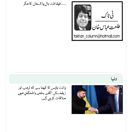
فیفا فٹ بال پاکستان کا مگر….
دنیا
وائٹ ہاؤس کا کہنا ہے کہ ٹرمپ اور
زیلنسکی اگلے ہفتے واشنگٹن میں
ملاقات کریں گے۔