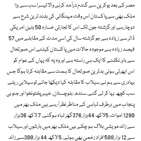
مصر کے بعد یوکرین سے گندم درآمد کرنے والا تیسرا سب سے بڑا
ملک بھی ہے پاکستان اس وقت مہنگائی کی بلند ترین شرح سے
دوچار ہے اور گزشتہ جون تک اس کا تجارتی خسارہ 50 بلین امریکی
ڈالر سے زیادہ ہے جو گزشتہ سال کی اسی مدت کے مقابلے میں 57
فیصد زیادہ ہے موجودہ حالات میں پاکستان کیلئے اس صورتحال
سے باہر نکلنے کا ایک ہی راستہ ہے اور وہ یہ کہ یہاں کے عوام کو
اس ابھرتی ہوئی بدترین صورتحال کا ہمت سے مقابلہ کرنا ہوگا جس
بہادری سے ہم نے سیلاب کا مقابلہ کیا دیکھا جائے تو سیلابی ریلے
سب کچھ بہا کر لے گئے، سندھ، بلوچستان، خیبر پختونخوا اور جنوبی
پنجاب میں ہرطرف تباہی کے مناظر نظر آرہے ہیں ملک بھر میں
1290 اموات، 5لاکھ 44ہزار 376گھر تباہ ہوگئے، 7 لاکھ 36ہزار
سے زائد مویشی ہلاک ہو چکے ہیں ملک بھر میں بارشوں اور سیلاب
سے 12 ہزار 588افراد زخمی بھی ہوئے، 5 لاکھ 44 ہزار 300سے زائد