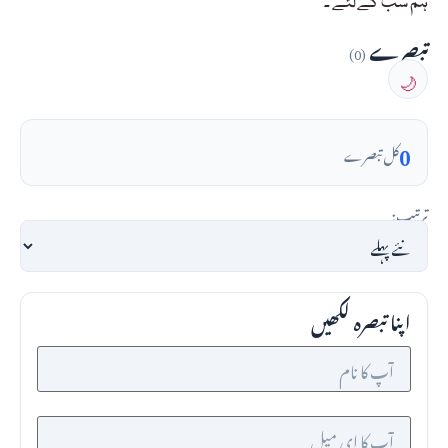
ہم سب کےلئے ۔
تبصرے
(0)
🌙
0
کل تبصرے
ترتیب:
اپنا تبصرہ لکھیں