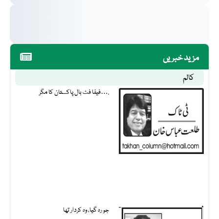
مزید خبریں
کالم
فیفا فٹ بال پاکستان کا مگر….
جو رہ گیا، وہ کردار تھا