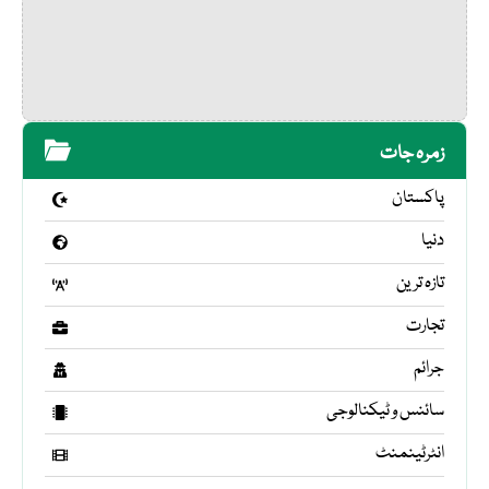
زمرہ جات
پاکستان
دنیا
تازہ ترین
تجارت
جرائم
سائنس و ٹیکنالوجی
انٹرٹینمنٹ