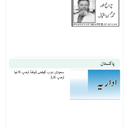
پاکستان
سعودی عرب کیلئے ڈونلڈ ٹرمپ کا نیا
ٹرمپ کارڈ