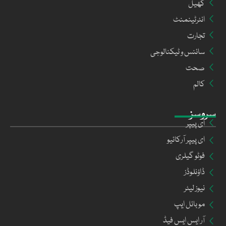
کھیل
انٹرٹینمنٹ
تجارت
سائنس و ٹیکنالوجی
صحت
کالم
سروسز
ای پیپر
ای پیپر آرکائیو
فوٹو گیلری
ڈاؤنلوڈز
نیوز لیٹر
موبائل ایپ
آر ایس ایس فیڈ