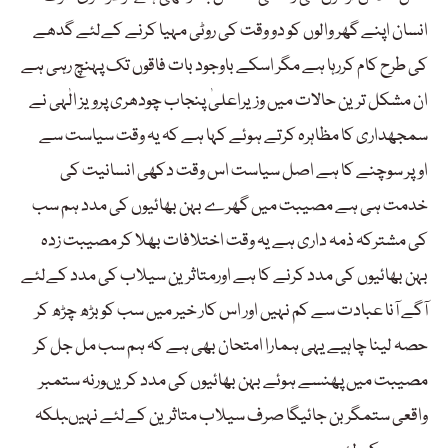
انسان اپنے گھر والوں کو دو وقت کی روٹی مہیا کرنے کےلئے گدھے
کی طرح کام کررہا ہے مگر اسکے باوجود بات فاقوں تک پہنچ رہی ہے
ان مشکل ترین حالات میں وزیراعلیٰ پنجاب چودھری پرویز الٰہی نے
سمجھداری کا مظاہرہ کرتے ہوئے کہا ہے کہ یہ وقت سیاست سے
اوپر سوچنے کا ہے اصل سیاست اس وقت دکھی انسانیت کی
خدمت ہی ہے مصیبت میں گھرے بہن بھائیوں کی مدد ہم سب
کی مشترکہ ذمہ داری ہے یہ وقت اختلافات بھلا کر مصیبت زدہ
بہن بھائیوں کی مدد کرنے کا ہے اورمتاثرین سیلاب کی مدد کےلئے
آگے آنا عبادت سے کم نہیں اور اس کار خیر میں سب کو بڑھ چڑھ کر
حصہ لینا چاہیے یہی ہمارا امتحان بھی ہے کہ ہم سب مل جل کر
مصیبت میں پھنسے ہوئے بہن بھائیوں کی مدد کریںورنہ ستمبر
واقعی ستمگر بن جائیگا صرف سیلاب متاثرین کےلئے نہیںبلکہ