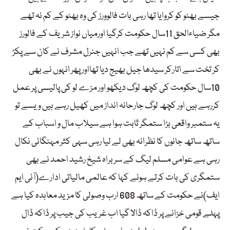
جیسے بھٹو کو کروایا تھا رہی بات فالوورز کی وہ بھٹو کے کم نہ تھے
مگر ضیاءالحق 11سال حکومت کرگیا اورمیاں نواز شریف کے فالورز
بھی کسی سے کم نہیں تھے جب انہیں جنرل مشرف نے کان سے پکڑ
کر تخت سے اتارکر سیدھا جیل بھیج دیا تھااور پھر انہوں نے بھی
10سال حکومت کی کچھ لوگ دیکھو اور مزے لو کی پالیسی پر عمل
کررہے ہیں اور کچھ لوگ جارحانہ انداز میں کھیل رہے ہیں ویسے تو
یہ ستمبر واقعی بڑا ستمگر ثابت ہوا ہے سیلاب مال و اسباب کے
ساتھ ساتھ جانوں کا نظرانہ بھی لے لیا رہی سہی کثر مہنگائی نکال
رہی ہے عوامی مسلم لیگ کے سربراہ شیخ رشید احمد نے بھی
ستمگری کی بات کرتے ہوئے کہا کہ عالمی مالیاتی ادارے(آئی ایم
ایف)نے حکومت کے ساتھ 608 ارب وصولی کا مزید معاہدہ کیا ہے
پہلے قومی خزانے پر ڈاکہ ڈالا گیا اب غریب کی جیب پر ڈاکہ ڈال