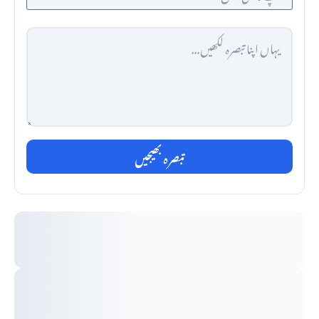
تبصرہ بھیجیں