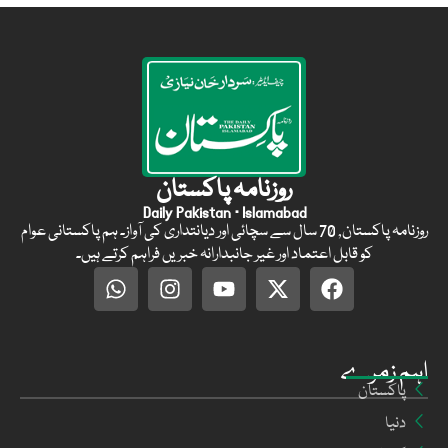
روزنامہ پاکستان
Daily Pakistan · Islamabad
روزنامہ پاکستان, 70 سال سے سچائی اور دیانتداری کی آواز۔ ہم پاکستانی عوام
کو قابل اعتماد اور غیر جانبدارانہ خبریں فراہم کرتے ہیں۔
اہم زمرے
پاکستان
دنیا