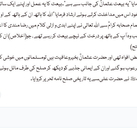
د فرمایا ”یہ بیعت عثمانؓ کی جانب سے ہے“۔بیعت کا یہ عمل اور اپنے ایک سات
د اس میں مداخلت کرتے ہوئے ارشاد فرمایا ”اللہ کا ہاتھ ان کے ہاتھ کے او
 صحابہ کرامؓ سے اللہ تعالی نے اپنے ابدی و ازلی کلام میں رضا مندی کا ا
گیا جب وہ آپ کے ہاتھ پر درخت کے نیچے بیعت کر رہے تھے ، جو(اخلاص) ان 
تح)
افواہ تھی اور حضرت عثمانؓ بخیروعافیت ہیں تومسلمانوں میں خوشی کی
وب ہو گئے اوران کے ایمانی جذبے کو دیکھ کر صلح کی طرف مائل ہوئے 
نے حضرت علی ؓسے یہ تاریخی صلح نامہ تحریر کروایا۔