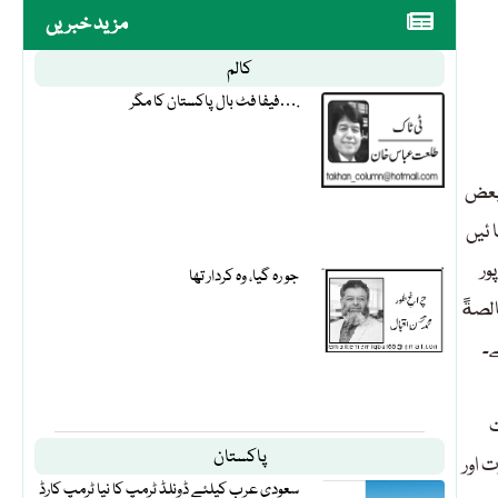
مزید خبریں
کالم
فیفا فٹ بال پاکستان کا مگر….
 بعض
 ئیں
ور
جو رہ گیا، وہ کردار تھا
 خالصةً
ے۔
ت
پاکستان
 اور
سعودی عرب کیلئے ڈونلڈ ٹرمپ کا نیا ٹرمپ کارڈ