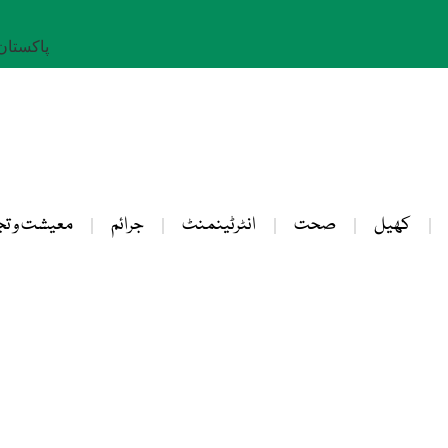
پاکستان: 23 صفر 
کھیل
صحت
انٹرٹینمنٹ
جرائم
معیشت و تج