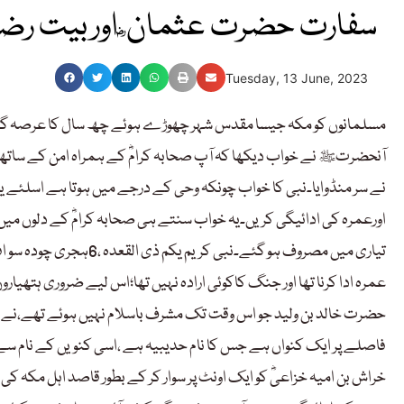
سفارت حضرت عثمان ؓ اوربیت رضو
Tuesday, 13 June, 2023
مسلمانوں کو مکہ جیسا مقدس شہر چھوڑے ہوئے چھ سال کا عرصہ گذر چکا
آنحضرتﷺ نے خواب دیکھا کہ آپ صحابہ کرامؓ کے ہمراہ امن کے ساتھ مک
نے سر منڈوایا۔نبی کا خواب چونکہ وحی کے درجے میں ہوتا ہے اسلئے یہ 
اورعمرہ کی ادائیگی کریں۔یہ خواب سنتے ہی صحابہ کرامؓ کے دلوں میں م
تیاری میں مصروف ہو گئے۔
عمرہ ادا کرنا تھا اور جنگ کاکوئی ارادہ نہیں تھا؛اس لیے ضروری ہتھیا
حضرت خالد بن ولید جو اس وقت تک مشرف باسلام نہیں ہوئے تھے،نے حد
فاصلے پر ایک کنواں ہے جس کا نام حدیبیہ ہے ،اسی کنویں کے نام 
خراش بن امیہ خزاعیؓ کو ایک اونٹ پر سوار کر کے بطور قاصد اہل مکہ ک