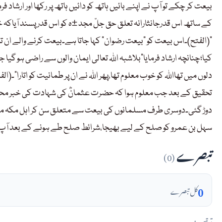
بیعت کر چکے تو آپ نے اپنے بائیں ہاتھ کو دائیں ہاتھ پر رکھا اور ارشا
کے ساتھ اس قدرجانثارانہ تعلق حق جلّ مجد ±ہ کو اس قدر پسند آیاکہ خو
“(الفتح)۔اس بیعت کو ”بیعت رضوان“ کہا جاتا ہے۔بیعت کرنے والے ان تمام
کیا؛چنانچہ ارشاد فرمایا”بلاشبہ اللہ تعالی ایمان والوں سے راضی ہو 
دلوں میں تھااللہ کو خوب معلوم تھا،پھر اللہ نے ان پر طمانیت کو اتارا“۔(الف
تحقیق کے بعد جب معلوم ہوا کہ حضرت عثمانؓ کی شہادت کی خبر محض 
دوڑ گئی۔دوسری طرف مسلمانوں کی بیعت سے متعلق سن کر اہل مکہ مرع
سہل بن عمرو کو صلح کے لیے بھیجا،شرائط صلح طے ہونے کے بعد آپﷺ 
تبصرے
(0)
0
کل تبصرے
ترتیب: