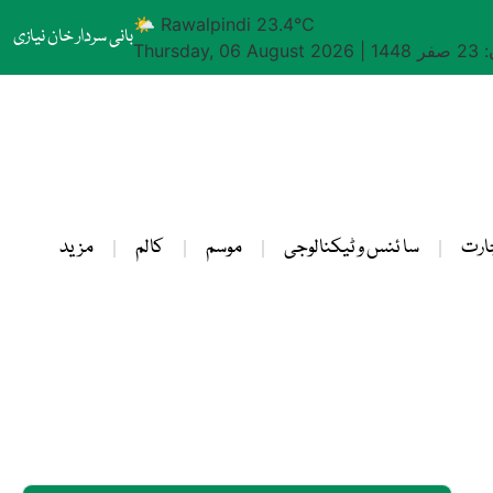
🌤 Rawalpindi 23.4°C
بانی سردار خان نیازی
1448
|
Thursday, 06 August 2026
ارت
سا ئنس و ٹیکنالوجی
موسم
کالم
مزید