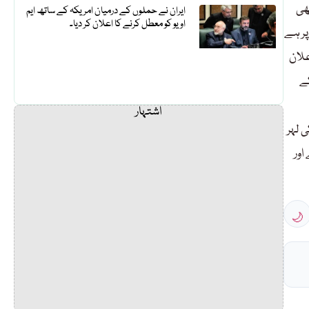
ھی
ایران نے حملوں کے درمیان امریکہ کے ساتھ ایم
او یو کو معطل کرنے کا اعلان کر دیا۔
پر ہے
علان
کے
اشتہار
 لہر
اور
🌙