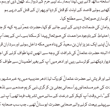
اسلحہ ساتھ لائے ہیں،لہٰذا ہمارے لیے حرم کے دروازے کھول دیں اور ہم 
کھتے ہوئے قاصد کے اونٹ کو قتل کر دیا اور پھر ان کے قتل کے در پے ہو
م کو ساری صورتحال سے مطلع کیا۔
وامان کی ضمانت دینے کے لیے جانے کو کہا۔حضرت عمرؓ نے یہ کہہ کر ج
ج احتیاط کے باوجود مزاحمت کی صورتحال پیدا کر سکتا ہے۔اس کے بعد آ
پنے ایک عزیز ابان بن سعیدؓ کی پناہ میں مکہ داخل ہوئے اور سرداران ق
 البتہ حضرت عثمانؓ کی شرافت کی وجہ سے انھیں تنہا طواف کرنے کی اج
ار دیکھنے کو ترستے رہیں اور ادھر میں آپ کے بغیر اطمینان سے طواف کر
ئے اور قریش نے حضرت عثمانؓ کو روک لیا،ادھر حدیبیہ میں یہ خبر مشہور ہ
ت کی خبر مسلمانوں پر آسمانی بجلی بن کر گری،نبی کریم صدمے سے نڈھ
جائیں گے“۔اس وقت آپ کیکر کے درخت کے سائے میں تشریف فرما تھے،آپ نے 
ے پہلے بیعت کرنے والے صحابی حضرت ابو سنانؓ تھے ۔ جب سب صحابہ کرا