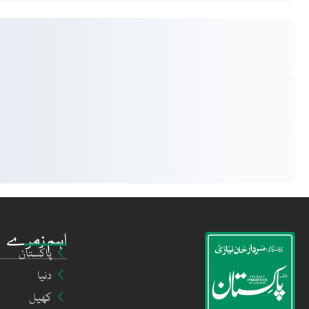
اہم زمرے
پاکستان
دنیا
کھیل