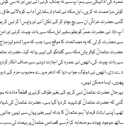
عمرہ کی ادائیگی ہے،ہم آپ سے نہ جنگ کرنے آئے ہیں اور نہ ہی کوئی 
کوئی مزاحمت نہ کریں۔ اہل مکہ نے تمام تر سفارتی آداب کو بالائے طاق ر
گئے،حضرت خراشؓ ان سے بچ بچاو کر کے نکل آئے اور واپس آکر نبی کری
آپ ﷺ نے حضرت عمرؓ کو بطورسفیر اہل مکہ سے بات چیت کرنے اور امن 
سے معذرت کر لی کہ یہ مصالحت کا موقع ہے؛ جب کہ میرا تندو تیز مزا
حضرت عثمانؓ کوقریش مکہ سے گفتگو کے لیے روانہ کیا۔ حضرت عثمانؓ ا
سے بات چیت کی۔انھوں نے عمرہ کی اجازت دینے سے صاف انکار کردیا؛
دے دی۔ انھوں نے دوٹوک جواب دیا کہ ادھر میرے محبوب حرم کے درودیو
پھروں، ایسا ممکن نہیں۔
بہرحال حضرت عثمانؓ نبی کریم کے بغیر طواف کرنے پر قطعاًآمادہ نہ ہو
گئی کہ حضرت عثمانؓ کو شہید کر دیا گیا ہے۔ حضرت عثمانؓ کی شہاد
تھے،آپنے ارشاد فرمایا ”ہم عثمانؓ کا بدلہ لیے بغیر یہاں سے نہیں 
ساتھ موجود چودہ سو صحابہ کرامؓ سے قصاص عثمانؓ پر بیعت لی،سب س