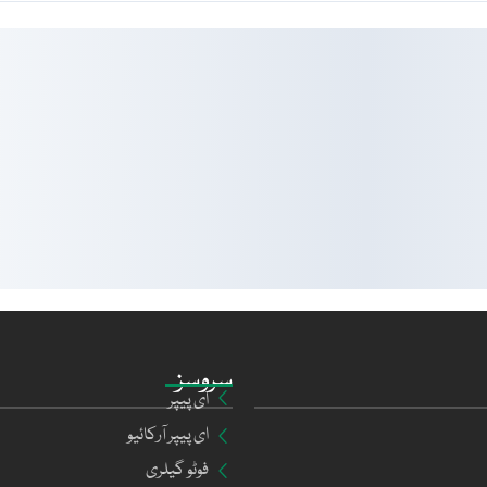
سروسز
ای پیپر
ای پیپر آرکائیو
فوٹو گیلری