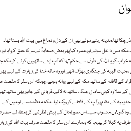
ان
 تھا،مدینہ رہتے ہوئے بھی ان کے دل و دماغ میں بیت اللہ بستا تھا۔
ہ میں داخل ہوئے اورعمرہ کیاپھر بعض صحابہؓ نے سر کا حلق کروایا اور
خواب گویا اللہ کی طرف سے حکم تھا کہ آپ اپنے ساتھیوں کو لے کر مکہ جا
حبت الٰہیہ کی چنگاری بھڑک اٹھی اور وہ خانہ خدا کی زیارت کے لیے بھرپ
نبی کریم یکم ذی القعدہ ،6ہجری چودہ سو افراد کے قافلہ کے ساتھ مکہ کے لیے روانہ ہوئے،چونکہ اس سفر کا مقصد
روں کے علاوہ کوئی سامان جنگ ساتھ نہ لائے۔قربانی کے جانور بھی ساتھ تھ
یبیہ کے مقام پر آپ کے قافلے کو روک لیا۔ مکہ معظمہ سے نو میل کے
سے وہ گاو ¿ں منسوب ہے۔ اس صورتحال کے پیش نظر نبی کریمﷺ نے حضر
ی طرف یہ کہلا کر بھیجا کہ ہمارے اس سفر کا مقصد صرف بیت اللہ کی زیارت