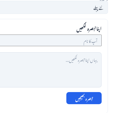
اپنا تبصرہ لکھیں
تبصرہ بھیجیں