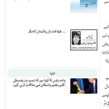
سے
انے
فیفا فٹ بال پاکستان کا مگر….
پ نے
ریش
ازت
تا
دنیا
و
وائٹ ہاؤس کا کہنا ہے کہ ٹرمپ اور زیلنسکی
اگلے ہفتے واشنگٹن میں ملاقات کریں گے۔
ال
اپنے
مؓ