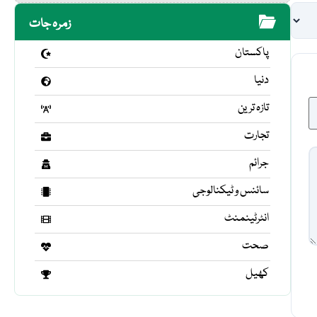
زمرہ جات
پاکستان
دنیا
تازہ ترین
تجارت
جرائم
سائنس و ٹیکنالوجی
انٹرٹینمنٹ
صحت
کھیل