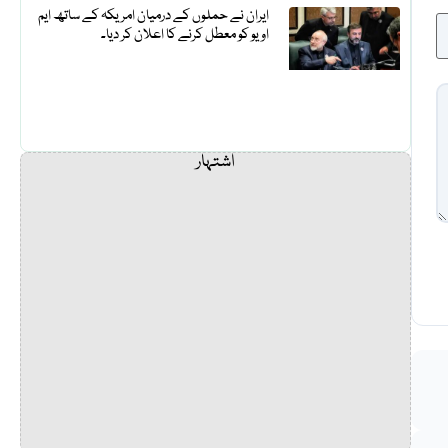
ایران نے حملوں کے درمیان امریکہ کے ساتھ ایم
او یو کو معطل کرنے کا اعلان کر دیا۔
اشتہار