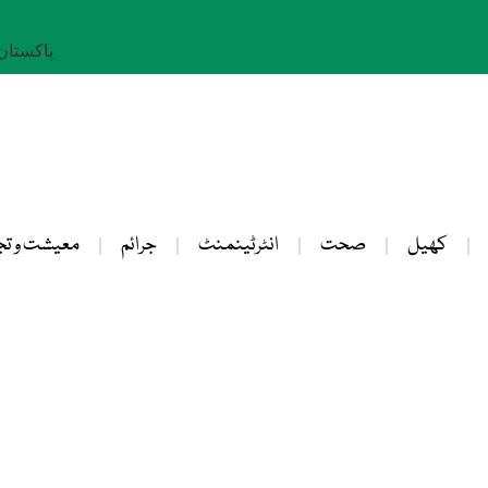
پاکستان: 24 صفر 
کھیل
صحت
انٹرٹینمنٹ
جرائم
معیشت و تج