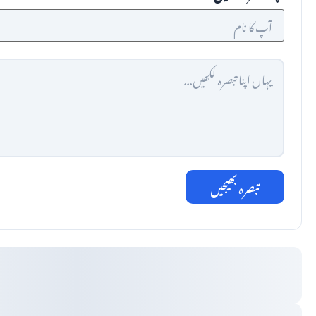
تبصرہ بھیجیں