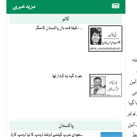
مزید خبریں
کالم
فیفا فٹ بال پاکستان کا مگر….
لہ
جو رہ گیا، وہ کردار تھا
اور تین
 رکنی
 جسے 27 فروری کو جاری کیا گیا
 اور
 تین
پاکستان
پر دستخط
سعودی عرب کیلئے ڈونلڈ ٹرمپ کا نیا ٹرمپ کارڈ