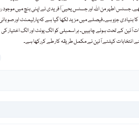
، جسٹس اطہر من اللہ اور جسٹس یحییٰ آفریدی نے اپنی بنچ میں موجود ر
 کا بنیادی جزو ہے۔فیصلے میں مزید لکھا گیا ہے کہ پارلیمنٹ اور صوبائی
ت آئین کے تحت ہونے چاہییں۔ ہر اسمبلی کو الگ یونٹ اور الگ اختیار کی
انتخابات کیلئے آئین نے مکمل طریقہ کار طے کررکھا ہے۔