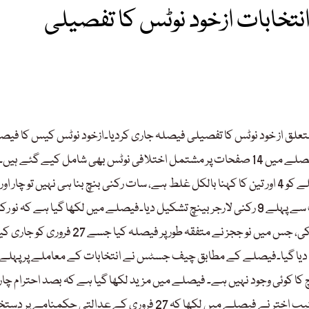
انتخابات ازخود نوٹس کا تفصیلی
 متعلق از خود نوٹس کا تفصیلی فیصلہ جاری کردیا۔ازخود نوٹس کیس کا فیص
43 صفحات پر مشتمل فیصلہ جسٹس منیب اختر نے تحریر کیا ہے، فیصلے میں 14 صفحات پر مشتمل اختلافی نوٹس بھی شامل کیے گئے ہیں۔
فیصلے میں کہا گیا ہے کہ سپریم کورٹ کے انتخابات سے متعلق فیصلے کو 4 اور تین کا کہنا بالکل غلط ہے، سات رکنی بنچ بنا ہی نہیں تو چار 
کا تناسب کیسے ہوسکتا ہے، چیف جسٹس نے الیکشن معاملے پر سب سے پہلے 9 رکنی لارجر بینچ تشکیل دیا۔فیصلے میں لکھا گیا ہے کہ نو
لارجر بینچ نے 23 فروری کو پہلی سماعت کی اور پھر ٹی روم میں ملاقات کی، جس میں نو ججز نے متفقہ طور پر فیصلہ کیا
ہ دیا گیا۔فیصلے کے مطابق چیف جسٹس نے انتخابات کے معاملے پر پہلے نو
 کوئی وجود نہیں ہے۔ فیصلے میں مزید لکھا گیا ہے کہ بصد احترام چار،
کے تناسب سے فیصلہ کے بارے میں رائے درست نہیں ہے۔جسٹس منیب اختر نے فیصلے میں لکھا کہ 27 فروری کے عدالتی حکمنامے 