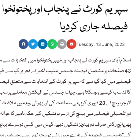
سپریم کورٹ نے پنجاب اور پختونخوا 
فیصلہ جاری کردیا
Tuesday, 13 June, 2023
اسلام آباد: سپریم کورٹ نے پنجاب اور خیبرپختونخوا میں انتخابات سے
اور تفصیلی فیصلے میں بینچ کی از سر نو تشکیل کے حکم نامے کا حوال
پھر پانچ رکنی صرف دو بینچز تشکیل دیے، کیس میں کسی دوسرے بینچ کا