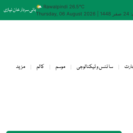
🌤 Rawalpindi 26.5°C
بانی سردار خان نیازی
1448
|
Thursday, 06 August 2026
ارت
سا ئنس و ٹیکنالوجی
موسم
کالم
مزید