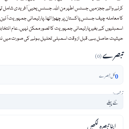
کرنے والے ججز میں جسٹس اطہر من اللہ، جسٹس یحییٰ آفریدی شامل تھے
کا معاملہ چیف جسٹس پاکستان پر چھوڑا تھا، پارلیمانی جمہوریت آئین
اسمبلیوں کے بغیر پارلیمانی جمہوریت کا تصور ممکن نہیں، عام انتخابا
حیثیت حاصل ہے، قبل از وقت اسمبلی تحلیل ہونے کی صورت میں نئے 
تبصرے
(0)
0
کل تبصرے
ترتیب:
اپنا تبصرہ لکھیں