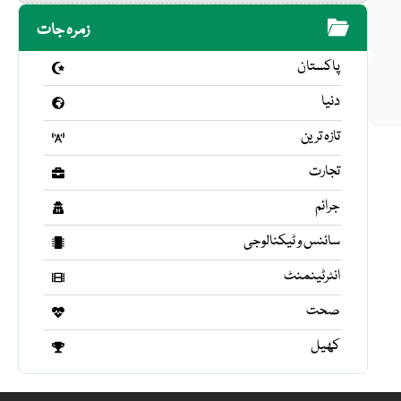
زمرہ جات
پاکستان
دنیا
تازہ ترین
تجارت
جرائم
سائنس و ٹیکنالوجی
انٹرٹینمنٹ
صحت
کھیل