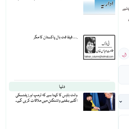
ہنے
فیفا فٹ بال پاکستان کا مگر….
🌙
دنیا
وائٹ ہاؤس کا کہنا ہے کہ ٹرمپ اور زیلنسکی
اگلے ہفتے واشنگٹن میں ملاقات کریں گے۔