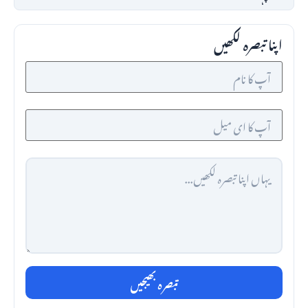
اپنا تبصرہ لکھیں
تبصرہ بھیجیں