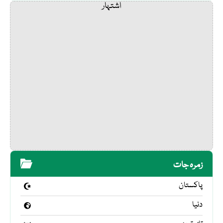
اشتہار
زمرہ جات
پاکستان
دنیا