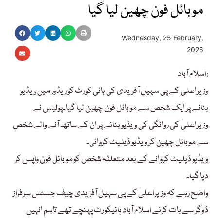
موبائل فون چھین لیا گیا
Wednesday, 25 February,
2026
اسلام آباد:
وزیراعلی کے پی سہیل آفریدی کی ہائی کورٹ کوریڈور میں ویڈیو
بنانے پر ایک شخص سے موبائل فون چھین لیا گیا۔پولیس نے
وزیراعلیٰ کی روانگی کی ویڈیو بنانے پر ان کے ساتھ آنے والے شخص
سے موبائل چھین کر ویڈیو ڈیلیٹ کروائی۔
ویڈیو ڈیلیٹ کروانے کے بعد متعلقہ شخص کو موبائل فون واپس کر
دیا گیا۔
واضح رہے کہ وزیراعلیٰ کے پی سہیل آفریدی چیف جسٹس سرفراز
ڈوگر سے بات کرنے اسلام آباد ہائیکورٹ پہنچے تھے تاہم انہیں