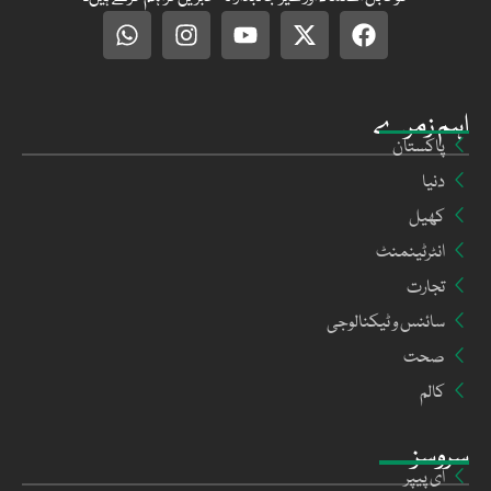
اہم زمرے
پاکستان
دنیا
کھیل
انٹرٹینمنٹ
تجارت
سائنس و ٹیکنالوجی
صحت
کالم
سروسز
ای پیپر