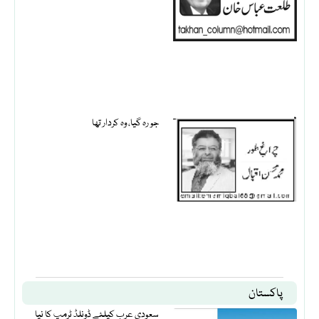
جو رہ گیا، وہ کردار تھا
پاکستان
سعودی عرب کیلئے ڈونلڈ ٹرمپ کا نیا