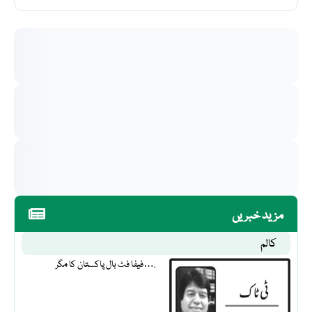
مزید خبریں
کالم
فیفا فٹ بال پاکستان کا مگر….