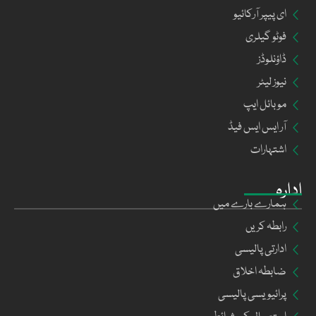
ای پیپر آرکائیو
فوٹو گیلری
ڈاؤنلوڈز
نیوز لیٹر
موبائل ایپ
آر ایس ایس فیڈ
اشتہارات
ادارہ
ہمارے بارے میں
رابطہ کریں
ادارتی پالیسی
ضابطہ اخلاق
پرائیویسی پالیسی