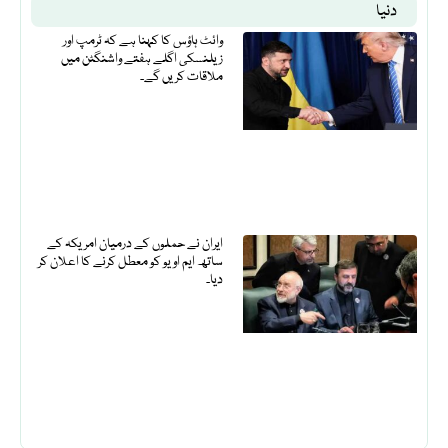
دنیا
وائٹ ہاؤس کا کہنا ہے کہ ٹرمپ اور
زیلنسکی اگلے ہفتے واشنگٹن میں
ملاقات کریں گے۔
ایران نے حملوں کے درمیان امریکہ کے
ساتھ ایم او یو کو معطل کرنے کا اعلان کر
دیا۔