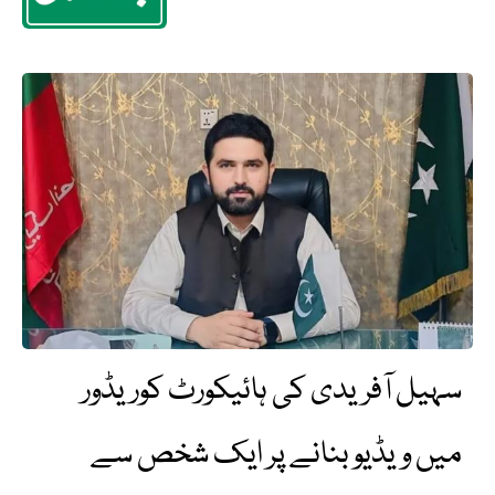
سہیل آفریدی کی ہائیکورٹ کوریڈور
میں ویڈیو بنانے پر ایک شخص سے