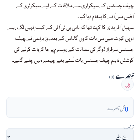
چیف جسٹس کے سیکرٹری سے ملاقات کے لیے سیکرٹری کے
آفس میں آنے کا پیغام دیا گیا۔
سہیل آفریدی کا کہنا تھا کہ بانی پی ٹی آئی کے کیسز نہیں لگ رہے
اوپن کورٹ میں ہی بات کروں گا۔اس کے بعد، وزیراعیٰ نے چیف
جسٹس سرفراز ڈوگر کی عدالت کے روسٹرم پر جا کر بات کرنے کی
کوشش تاہم چیف جسٹس بات سُنے بغیر چیمبر میں چلے گئے۔
تبصرے
(0)
🌙
0
کل تبصرے
ترتیب: