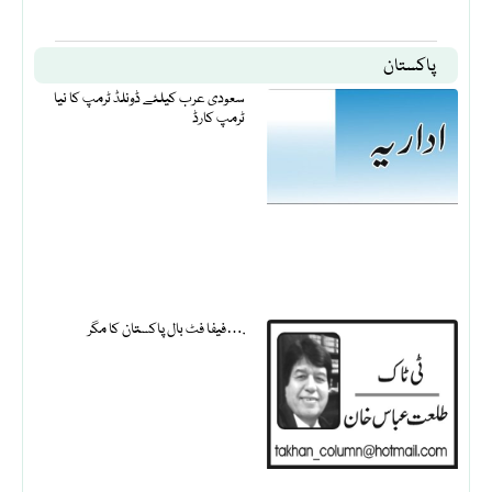
پاکستان
سعودی عرب کیلئے ڈونلڈ ٹرمپ کا نیا
ٹرمپ کارڈ
فیفا فٹ بال پاکستان کا مگر….