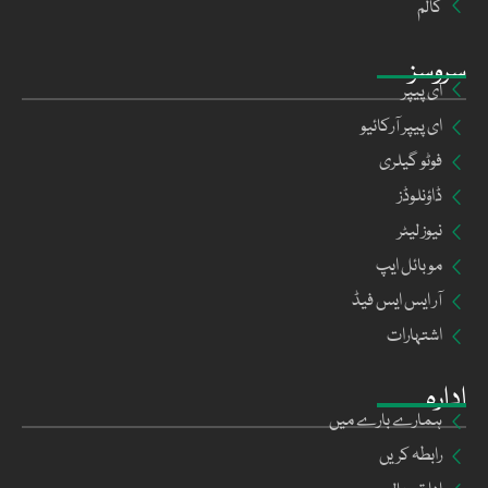
کالم
سروسز
ای پیپر
ای پیپر آرکائیو
فوٹو گیلری
ڈاؤنلوڈز
نیوز لیٹر
موبائل ایپ
آر ایس ایس فیڈ
اشتہارات
ادارہ
ہمارے بارے میں
رابطہ کریں