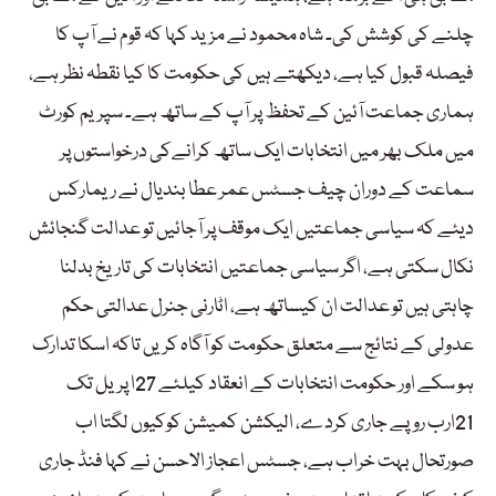
چلنے کی کوشش کی۔ شاہ محمود نے مزید کہا کہ قوم نے آپ کا
فیصلہ قبول کیا ہے، دیکھتے ہیں کی حکومت کا کیا نقطہ نظر ہے،
ہماری جماعت آئین کے تحفظ پر آپ کے ساتھ ہے۔ سپریم کورٹ
میں ملک بھر میں انتخابات ایک ساتھ کرانےکی درخواستوں پر
سماعت کے دوران چیف جسٹس عمر عطا بندیال نے ریمارکس
دیئے کہ سیاسی جماعتیں ایک موقف پر آجائیں تو عدالت گنجائش
نکال سکتی ہے، اگر سیاسی جماعتیں انتخابات کی تاریخ بدلنا
چاہتی ہیں تو عدالت ان کیساتھ ہے، اٹارنی جنرل عدالتی حکم
عدولی کے نتائج سے متعلق حکومت کو آگاہ کریں تاکہ اسکا تدارک
ہو سکے اور حکومت انتخابات کے انعقاد کیلئے 27ا پریل تک
21ارب روپے جاری کردے، الیکشن کمیشن کوکیوں لگتا اب
صورتحال بہت خراب ہے، جسٹس اعجاز الاحسن نے کہا فنڈ جاری