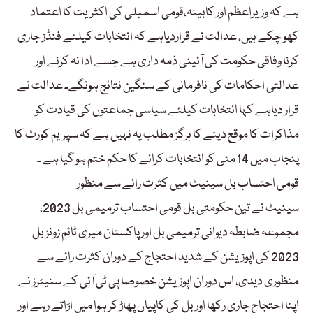
ہے کہ وزیراعظم اور کابینہ،قومی اسمبلی کی اکثریت کا اعتماد
کھو چکے ہیں، عدالت نے قراردیاہے کہ انتخابات کیلئے فنڈز جاری
کرنا وفاقی حکومت کی آئینی ذمہ داری ہے جسے ادا نہ کرنے اور
عدالتی احکامات کی نافرمانی کے سنگین نتائج ہونگے۔ عدالت نے
قرار دیاہے کہا انتخابات کیلئے سیاسی جماعتوں کی قیادت کو
مذاکرات کا موقع دینے کا ہرگز مطلب یہ نہیں ہے کہ سپریم کورٹ کا
پنجاب میں 14 مئی کو انتخابات کرانے کا حکم ختم ہو گیا ہے ۔
قومی احتساب بل سینیٹ میں کثرت رائے سے منظور
سینیٹ نے تین حکومتی بل قومی احتساب ترمیمی بل 2023،
مجموعہ ضابطہ دیوانی ترمیمی بل اور پاکستان میری ٹائم زونز بل
2023 کی اپوزیشن کے شدید احتجاج کے دوران کثرت رائے سے
منظوری دیدی، اس دوران اپوزیشن خصوصا پی ٹی آئی کے سنیٹرز نے
اپنا احتجاج جاری رکھا اور بل کی کاپیاں پھاڑ کر ہوا میں اڑاتے رہے اور