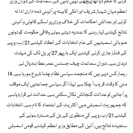
کرنے کا حکم دیا تھا پیچھے نہیں ہٹیں گے، سماعت کے دوران وزیر
اعظم میاں شہباز شریف اور انکی کابینہ پر آئینی ذمہ داری ادا نہ
کرنے اور عدالتی احکامات کی خلاف ورزی پر اسکے قانونی و آئینی
نتائج کیلئے تیار رہنے کا عندیہ دیتے ہوئے وفاقی حکومت کو دونوں
صوبائی اسمبلیوں کے عام انتخابات کے انعقاد کیلئے 21ارب روپے
کے فنڈز جاری کرنے کیلئے ایک بار پھر 27ا پریل تک کی مہلت
دیدی ہے۔ دوران سماعت چیف جسٹس عمر عطا بندیال نے
ریمارکس دیے ہیں کہ منجمد سیاسی نظام چلنا شروع ہو رہا ہے، 14
مئی کا وقت قریب آ چکا ہے لہذا اگر سیاسی جماعتیں ایک موقف
پر آجائیں تو عدالت گنجائش نکال سکتی ہے، عدالت نے قراردیاہے
کہ جمہوریت اسمبلی میں اکثریت کے اعتماد کا نام ہے، انتخابات
کیلئے 21ارب روپے کی منظوری کے بل کے مسترد ہونے کے
سنجیدہ نتائج ہیں، آئین کے مطابق وزیر اعظم کیلئے قومی اسمبلی