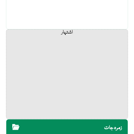
اشتہار
زمرہ جات