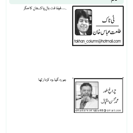
فیفا فٹ بال پاکستان کا مگر….
جو رہ گیا، وہ کردار تھا