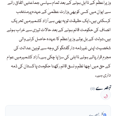
وزیراعظم کے نااہل ہونے کے بعد تمام سیاسی جماعتیں اتفاق رائے
سے ایوان میں کسی کو بھی وزارت عظمیٰ کے عہدہ پرمنتخب
کرسکتی ہیں۔ایک حقیقت تو یہ بھی ہے آزاد کشمیرمیں تحریک
انصاف کی حکومت قائم ہونے کے بعد حالات تیزی سے خراب ہوئے
ہیں۔دولت کے بل بوتے وزیراعظم کا عہدہ حاصل کرنے والی
شخصیت اپنی غیرذمہ دار گفتگو کی وجہ سے توہین عدالت کی
مجرم قرارپاتے ہوئے نااہلی کی سزا پا چکی ہے۔آزاد کشمیرمیں عوام
کے حق میں اچھا نظم و نسق قائم رکھنا حکومت پاکستان کی ذمہ
داری ہے۔
تبصرے
(0)
🌙
0
کل تبصرے