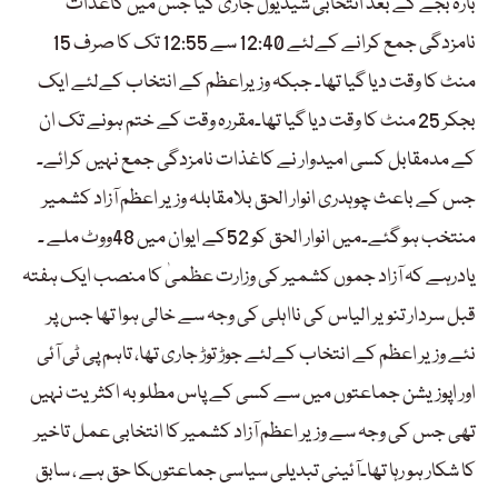
بارہ بجے کے بعد انتخابی شیڈیول جاری کیا جس میں کاغذات
نامزدگی جمع کرانے کےلئے 12:40 سے 12:55 تک کا صرف 15
منٹ کا وقت دیا گیا تھا۔ جبکہ وزیراعظم کے انتخاب کےلئے ایک
بجکر 25 منٹ کا وقت دیا گیا تھا۔مقررہ وقت کے ختم ہونے تک ان
کے مدمقابل کسی امیدوار نے کاغذات نامزدگی جمع نہیں کرائے۔
جس کے باعث چوہدری انوار الحق بلامقابلہ وزیر اعظم آزاد کشمیر
منتخب ہو گئے۔میں انوار الحق کو 52کے ایوان میں 48ووٹ ملے ۔
یادرہے کہ آزاد جموں کشمیر کی وزارت عظمیٰ کا منصب ایک ہفتہ
قبل سردار تنویر الیاس کی نااہلی کی وجہ سے خالی ہوا تھا جس پر
نئے وزیر اعظم کے انتخاب کےلئے جوڑ توڑ جاری تھا، تاہم پی ٹی آئی
اور اپوزیشن جماعتوں میں سے کسی کے پاس مطلوبہ اکثریت نہیں
تھی جس کی وجہ سے وزیر اعظم آزاد کشمیر کا انتخابی عمل تاخیر
کا شکار ہو رہا تھا۔آئینی تبدیلی سیاسی جماعتوںکا حق ہے ، سابق