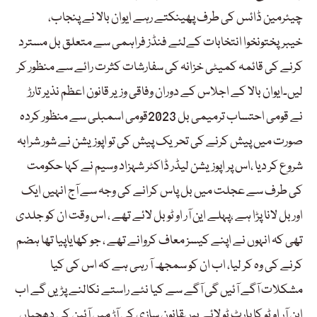
چیئرمین ڈائس کی طرف پھینکتے رہے ایوان بالا نے پنجاب،
خیبرپختونخوا انتخابات کےلئے فنڈز فراہمی سے متعلق بل مسترد
کرنے کی قائمہ کمیٹی خزانہ کی سفارشات کثرت رائے سے منظور کر
لیں۔ایوان بالا کے اجلاس کے دوران وفاقی وزیر قانون اعظم نذیر تارڑ
نے قومی احتساب ترمیمی بل 2023قومی اسمبلی سے منظور کردہ
صورت میں پیش کرنے کی تحریک پیش کی تو اپوزیشن نے شور شرابہ
شروع کر دیا ،اس پر اپوزیشن لیڈر ڈاکٹر شہزاد وسیم نے کہا حکومت
کی طرف سے عجلت میں بل پاس کرانے کی وجہ سے آج انہیں ایک
اوربل لانا پڑا ہے ،پہلے این آر او ٹو بل لائے تھے ، اس وقت ان کو جلدی
تھی کہ انہوں نے اپنے کیسز معاف کروانے تھے ، جو کھایاپیا تھا ہضم
کرنے کی وہ کر لیا، اب ان کو سمجھ آ رہی ہے کہ اس کی کیا
مشکلات آگے آئیں گی آگے سے کیا نئے راستے نکالنے پڑیں گے اب
این آر او ٹو کا پارٹ ٹو لائے ہیںقانون سازی کی آڑ میں آئین کی دھجیاں