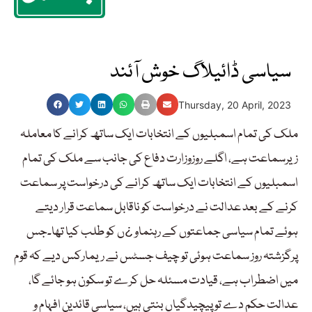
سیاسی ڈائیلاگ خوش آئند
Thursday, 20 April, 2023
ملک کی تمام اسمبلیوں کے انتخابات ایک ساتھ کرانے کا معاملہ
زیرسماعت ہے، اگلے روزوزارت دفاع کی جانب سے ملک کی تمام
اسمبلیوں کے انتخابات ایک ساتھ کرانے کی درخواست پر سماعت
کرنے کے بعد عدالت نے درخواست کو ناقابل سماعت قرار دیتے
ہوئے تمام سیاسی جماعتوں کے رہنماو ¿ں کو طلب کیا تھا۔جس
پرگزشتہ روز سماعت ہوئی تو چیف جسٹس نے ریمارکس دیے کہ قوم
میں اضطراب ہے، قیادت مسئلہ حل کرے تو سکون ہو جائے گا،
عدالت حکم دے تو پیچیدگیاں بنتی ہیں، سیاسی قائدین افہام و