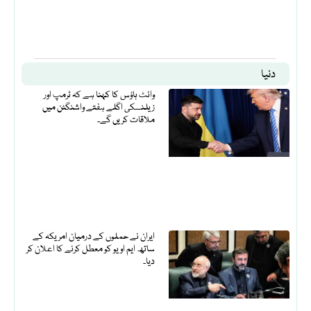
دنیا
وائٹ ہاؤس کا کہنا ہے کہ ٹرمپ اور
زیلنسکی اگلے ہفتے واشنگٹن میں
ملاقات کریں گے۔
ایران نے حملوں کے درمیان امریکہ کے
ساتھ ایم او یو کو معطل کرنے کا اعلان کر
دیا۔