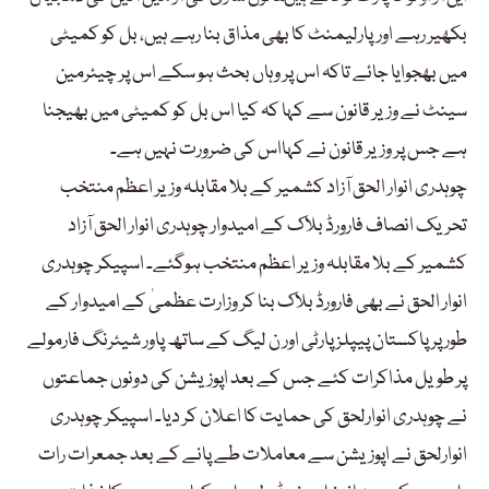
بکھیر رہے اورپارلیمنٹ کا بھی مذاق بنا رہے ہیں، بل کو کمیٹی
میں بھجوایا جائے تاکہ اس پر وہاں بحث ہو سکے اس پر چیئرمین
سینٹ نے وزیر قانون سے کہا کہ کیا اس بل کو کمیٹی میں بھیجنا
ہے جس پر وزیر قانون نے کہااس کی ضرورت نہیں ہے۔
چوہدری انوار الحق آزاد کشمیر کے بلا مقابلہ وزیر اعظم منتخب
تحریک انصاف فارورڈ بلاک کے امیدوار چوہدری انوار الحق آزاد
کشمیر کے بلا مقابلہ وزیر اعظم منتخب ہوگئے۔ اسپیکر چوہدری
انوار الحق نے بھی فارورڈ بلاک بنا کر وزارت عظمیٰ کے امیدوار کے
طور پر پاکستان پیپلز پارٹی اور ن لیگ کے ساتھ پاور شیئرنگ فارمولے
پر طویل مذاکرات کئے جس کے بعد اپوزیشن کی دونوں جماعتوں
نے چوہدری انوارلحق کی حمایت کا اعلان کر دیا۔ اسپیکر چوہدری
انوارلحق نے اپوزیشن سے معاملات طے پانے کے بعد جمعرات رات