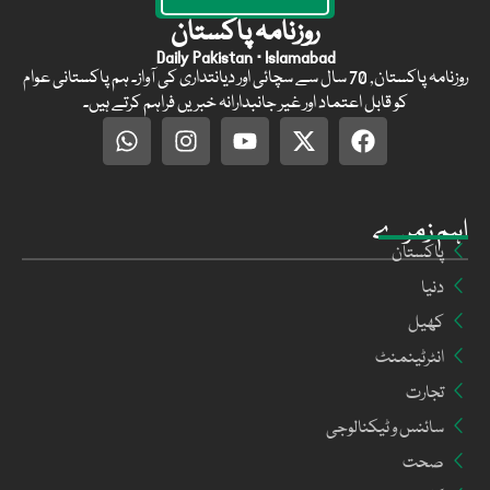
روزنامہ پاکستان
Daily Pakistan · Islamabad
روزنامہ پاکستان, 70 سال سے سچائی اور دیانتداری کی آواز۔ ہم پاکستانی عوام
کو قابل اعتماد اور غیر جانبدارانہ خبریں فراہم کرتے ہیں۔
اہم زمرے
پاکستان
دنیا
کھیل
انٹرٹینمنٹ
تجارت
سائنس و ٹیکنالوجی
صحت