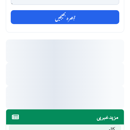
تبصرہ بھیجیں
مزید خبریں
کالم