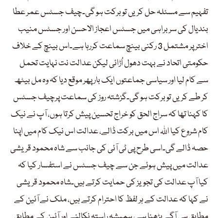
تفہیم سے مسئلہ حل کریں تو برکت ہو گی۔چیف جسٹس عمر عطا
بندیال کی سربراہی میں جسٹس اعجاز الاحسن اور جسٹس منیب
اختر پر مشتمل 3 رکنی بینچ سماعت کررہا ہے۔اس بینچ کے خلاف
حکومتی اتحاد نے بہت دھول اُڑائی لیکن عدالت نت نہایت تحمل
سے کام لیا اور سیاسی جماعتوں ایک بار پھر موقع دیا کہ وہ مل بیٹھ
کر طے کریں تو برکت ہو گی۔گزشتہ روز کی سماعت پرچیف جسٹس
کا کہنا تھا کہ سراج الحق کو خراج تحسین پیش کرتا ہوں، آپ نے نیک
کام شروع کیا اللہ اس میں برکت ڈالے، عدالت اس نیک کام میں اپنا
حصہ ڈالے گی۔اسی طرح پی ٹی آئی کی جانب سے شاہ محمود قریشی
عدالت میں پیش ہوئے جن سے چیف جسٹس نے استفسار کیا کہ
کیا آپ عدالت کی تجویز کی حمایت کرتے ہیں۔شاہ محمود قریشی
نے کہا کہ عدالت کے ہر لفظ کا احترام کرتے ہیں، ملک نے آئین کے
مطابق ہی آگے بڑھنا ہے، ہمیشہ راستہ نکالنے اور آئین کے مطابق