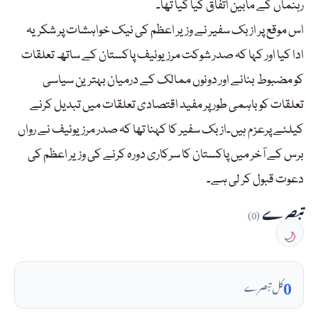
رہنماں کے مابین اتفاق کیا گیا تھا۔
اس موقع پر ازبک سفیر نے وزیر اعظم کی نیک خواہشات پر شکریہ
ادا کیا اور کہا کہ صدر شوکت مرزیوئیف پاکستان کے ساتھ تعلقات
کو مضبوط بنانے اور دونوں ممالک کے درمیان بہترین سیاسی
تعلقات کو باہمی طور پر مفید اقتصادی تعلقات میں تبدیل کرنے
کیلئے پرعزم ہیں۔ازبک سفیر کا کہنا تھا کہ صدر مرزیوئیف نے رواں
برس کے آخر میں پاکستان کا سرکاری دورہ کرنے کی وزیر اعظم کی
دعوت قبول کر لی ہے۔
تبصرے
(0)
🌙
0
کل تبصرے