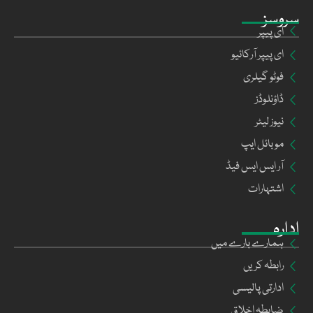
سروسز
ای پیپر
ای پیپر آرکائیو
فوٹو گیلری
ڈاؤنلوڈز
نیوز لیٹر
موبائل ایپ
آر ایس ایس فیڈ
اشتہارات
ادارہ
ہمارے بارے میں
رابطہ کریں
ادارتی پالیسی
ضابطہ اخلاق