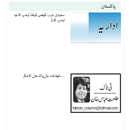
پاکستان
سعودی عرب کیلئے ڈونلڈ ٹرمپ کا نیا
ٹرمپ کارڈ
فیفا فٹ بال پاکستان کا مگر….