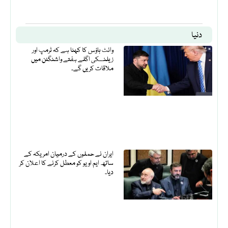
دنیا
وائٹ ہاؤس کا کہنا ہے کہ ٹرمپ اور
زیلنسکی اگلے ہفتے واشنگٹن میں
ملاقات کریں گے۔
ایران نے حملوں کے درمیان امریکہ کے
ساتھ ایم او یو کو معطل کرنے کا اعلان کر
دیا۔