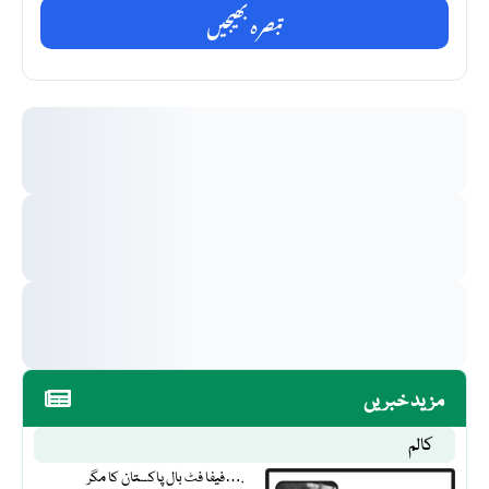
تبصرہ بھیجیں
مزید خبریں
کالم
فیفا فٹ بال پاکستان کا مگر….