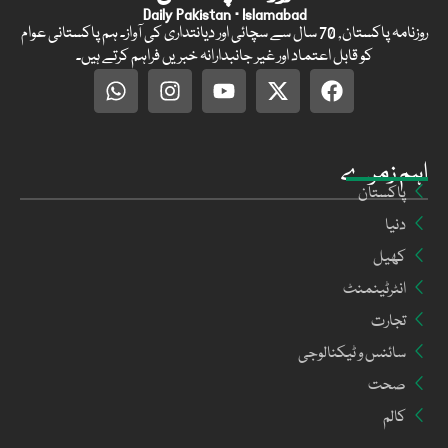
Daily Pakistan · Islamabad
روزنامہ پاکستان, 70 سال سے سچائی اور دیانتداری کی آواز۔ ہم پاکستانی عوام
کو قابل اعتماد اور غیر جانبدارانہ خبریں فراہم کرتے ہیں۔
اہم زمرے
پاکستان
دنیا
کھیل
انٹرٹینمنٹ
تجارت
سائنس و ٹیکنالوجی
صحت
کالم