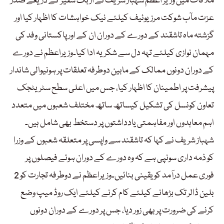
ملاقات میں وزیر اعظم شہباز شریف نے ازبک سفیر کے ذریعے صدر
عزت مآب شوکت مرزیوئیف کیلئے نیک خواہشات کا اظہار کیا اور
گزشتہ ماہ تاشقند کے دورے کے دوران ان کے اور پاکستانی وفد کی
مہمان نوازی کیلئے تہہ دل سے شکریہ ادا کیا۔وزیراعظم نے دورے
کے دوران دونوں ممالک کے مابین دوطرفہ تعلقات پر ہونیوالی شاندار
پیشرفت پر اطمینان کا اظہار کیا، جس میں اعلی سطح سٹریٹجک
تعاون کونسل کی تشکیل کیساتھ ساتھ مختلف شعبوں میں متعدد
اہم معاہدوں اور مفاہمتی یادداشتوں پر دستخط بھی شامل ہیں۔
شہباز شریف نے کہا کہ تاشقند سے واپسی پر متعلقہ شعبوں کے وزرا
کو ذمہ داری سونپی ہے کہ وہ دورے کے دوران ہوئے فیصلوں پر
فوری عمل درآمد کو یقینی بنائیں۔وزیراعظم نے دوطرفہ تجارت کو 2
بلین ڈالر تک بڑھانے کیلئے کام کرنے کیلئے ایک روڈ میپ وضع
کرنے کی ضرورت پر بھی زور دیا، جس پر دورے کے دوران دونوں