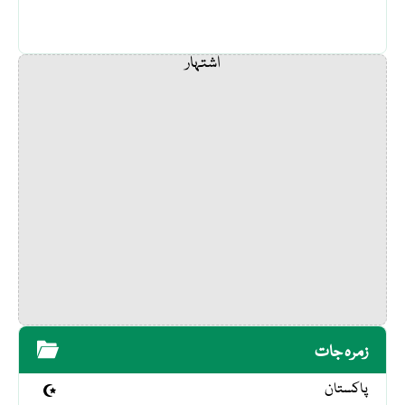
اشتہار
زمرہ جات
پاکستان