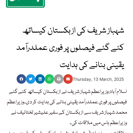
شہباز شریف کی ازبکستان کیساتھ
کئے گئے فیصلوں پر فوری عملدرآمد
یقینی بنانے کی ہدایت
Thursday, 13 March, 2025
اسلام آباد:وزیراعظم شہباز شریف نے ازبکستان کیساتھ کئے گئے
فیصلوں پر فوری عملدرآمد یقینی بنانے کی ہدایت کر دی۔وزیراعظم
محمد شہباز شریف سے ازبکستان کے سفیر علیشیر تختائیف نے
وزیراعظم ہاس میں ملاقات کی۔