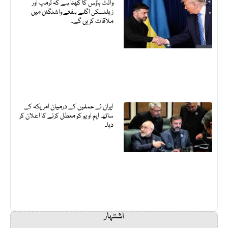
وائٹ ہاؤس کا کہنا ہے کہ ٹرمپ اور
زیلنسکی اگلے ہفتے واشنگٹن میں
ملاقات کریں گے۔
ایران نے حملوں کے درمیان امریکہ کے
ساتھ ایم او یو کو معطل کرنے کا اعلان کر
دیا۔
اشتہار