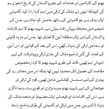
بھٹو کے کارناموں اور خدمات کے بغیر پاکستان کی تاریخ ادھوری ہو
گی کیونکہ انہوں نے ملک کی ترقی میں اہم کردار ادا کیا، کامیابی
ایک ہدف ہے جو کامیابی کےساتھ حاصل کیا جاتا ہے، جس کے
نتیجے میں مختلف پیش رفت ہوتی ہے۔ شہید بھٹو کا اہم کارنامہ
پاکستان کےلئے ایک متفقہ آئین کا تعارف تھا، جس نے مزید قانونی
اور سماجی ترقی کی بنیاد رکھی۔ اس کے بعد کے قوانین اور اس آئین
کے تحت کی گئی ترامیم ملک کی جاری ترقی و پیشرفت کے لیے
انتہائی اہم تھیں، قائد کے طور پر شہید بھٹو کا کردار مخصوص
مقاصد کے حصول تک محدود نہیں تھا بلکہ اس میں معاشرے کی
بہتری کےلئے مسلسل کوششیں شامل تھیں۔ قوم کی ترقی اور
خوشحالی کے لیے شہید بھٹو جیسا وژنری اور قوم پرست رہنما ناگزیر
ہے۔ اس کے اقدامات اور فیصلے ایک مضبوط اور متحد ملک کی
بنیاد ڈالتے ہیں جس میں ترقی اور کامیابی کی طرف واضح راستہ