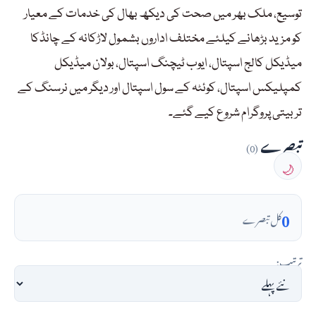
توسیع، ملک بھر میں صحت کی دیکھ بھال کی خدمات کے معیار
کو مزید بڑھانے کیلئے مختلف اداروں بشمول لاڑکانہ کے چانڈکا
میڈیکل کالج اسپتال، ایوب ٹیچنگ اسپتال، بولان میڈیکل
کمپلیکس اسپتال، کوئٹہ کے سول اسپتال اور دیگر میں نرسنگ کے
تربیتی پروگرام شروع کیے گئے۔
تبصرے
(0)
🌙
0
کل تبصرے
ترتیب: