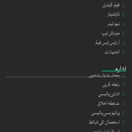
فوٹو گیلری
ڈاؤنلوڈز
نیوز لیٹر
موبائل ایپ
آر ایس ایس فیڈ
اشتہارات
ادارہ
ہمارے بارے میں
رابطہ کریں
ادارتی پالیسی
ضابطہ اخلاق
پرائیویسی پالیسی
استعمال کی شرائط
اصلاحات و تردید