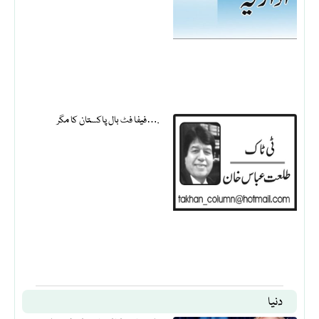
فیفا فٹ بال پاکستان کا مگر….
دنیا