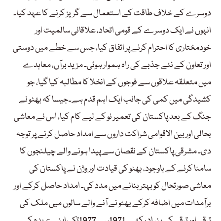
دوسرے کے خلاف طاقت کے استعمال سے گریز کرنے کا عہد کیا۔
انہوں نے ایک دوسرے کے قومی اتحاد، علاقائی سالمیت اور
خودمختاری کا احترام کرنے پر اتفاق کیا، جس سے خطے میں دوستی
اور تعاون کے نئے جذبے کی راہ ہموار ہوئی۔ مزید برآں، معاہدے
میں متعلقہ علاقوں سے فوجوں کے انخلا کا مطالبہ کیا گیا، جو
کشیدگی میں کمی کی جانب ایک اہم قدم ہے۔جیسا کہ بھٹو نے
جنگ کے بعد پاکستان کی تعمیر نو کے لیے کام کیا، اس نے معاشی
بحالی اور بین الاقوامی شراکت داروں سے امداد حاصل کرنے پر توجہ
دی۔ مشرقی پاکستان کے نقصان سے پیدا ہونے والے چیلنجوں کا
سامنا کرنے کے باوجود، بھٹو کی قیادت اور وژن نے پاکستان کی
معاشی صورتحال کو بہتر بنانے میں مدد کی۔ امداد حاصل کرکے اور
برآمدات میں اضافہ کرکے بھٹو نے آنے والے سالوں میں ملک کی
ترقی اور ترقی کی بنیاد رکھی۔ 1971سے 1977تک اپنے عہدہ کے