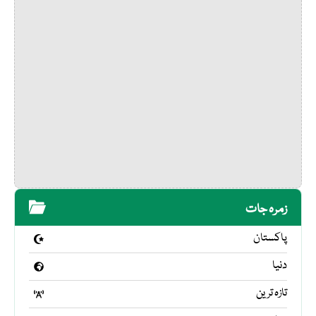
زمرہ جات
پاکستان
دنیا
تازہ ترین