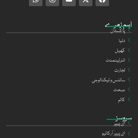
اہم زمرے
پاکستان
دنیا
کھیل
انٹرٹینمنٹ
تجارت
سائنس و ٹیکنالوجی
صحت
کالم
سروسز
ای پیپر
ای پیپر آرکائیو