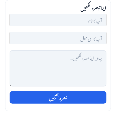
اپنا تبصرہ لکھیں
تبصرہ بھیجیں