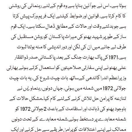
ہوتا ہے۔ اس نے جو آئین بنایا ہے وہ قوم کےلئے رہنمائی کی روشنی
کا کام کرتا ہے، قوانین اور ضوابط کیلئے ایک فریم ورک پیش کرتا
ہے جو بدلتے وقت اور حالات کے مطابق ڈھال سکتا ہے۔ ایک قوم
ساز کے طور پر شہید بھٹو کی میراث پاکستان کو روشن مستقبل کی
طرف لے جانے میں ان کی لگن اور دور اندیشی کا منہ بولتا ثبوت
ہے،1971کی پاک بھارت جنگ کے بعد، پاکستانی صدر ذوالفقار
علی بھٹو نے اپنی سفارتی صلاحیتوں کو استعمال کرتے ہوئے بھارتی
وزیراعظم اندرا گاندھی کےساتھ بات چیت شروع کی، یہ بات چیت
جولائی 1972 میں شملہ میں ہوئی، جہاں دونوں رہنماو ¿ں نے
تنازعہ کا پرامن حل تلاش کرنے کےلئے کام کیا۔مشکل حالات کے
باوجود بھٹو کی ذہانت اور استقامت کے باعث 2جولائی 1972 کو
شملہ معاہدے پر دستخط ہوئے،شملہ معاہدے کے تحت دونوں
ممالک نے اپنے اختلافات کو پرامن طریقے سے حل کرنے اور ایک