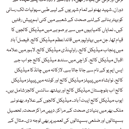
دوران، شہید بھٹو نے تمام شہریوں کے لیے طبی سہولیات تک رسائی
کو بہتر بنانے کےلئے صحت کے شعبے میں کئی اہم پیش رفتیں
کیں۔ نمایاں کامیابیوں میں سے ہر صوبے میں میڈیکل کالجوں کا
قیام تھا، جن میں بہاولپور میں قائداعظم میڈیکل کالج، فیصل آباد
میں پنجاب میڈیکل کالج، راولپنڈی میڈیکل کالج، لاہور میں علامہ
اقبال میڈیکل کالج، کراچی میں سندھ میڈیکل کالج جو اب جے
ایس ایم یو کے نام سے جانا جاتا ہے، لاڑکانہ میں چانڈکا میڈیکل
کالج، نوابشاہ میں پیپلز میڈیکل کالج اور کوئٹہ میں پیپلز میڈیکل
کالج اب بلوچستان میڈیکل کالج اور ہیلتھ سائنس کالجز شامل ہیں۔
ایوب میڈیکل کالج ایبٹ آباد۔ میڈیکل کالجوں کے علاوہ، بھٹو نے
ملک بھر میں بنیادی صحت کے مراکز، دیہی مراکز صحت، تحصیل
ہسپتالوں اور ضلعی ہسپتالوں کی تعمیر پر بھی توجہ دی۔ مثال کے