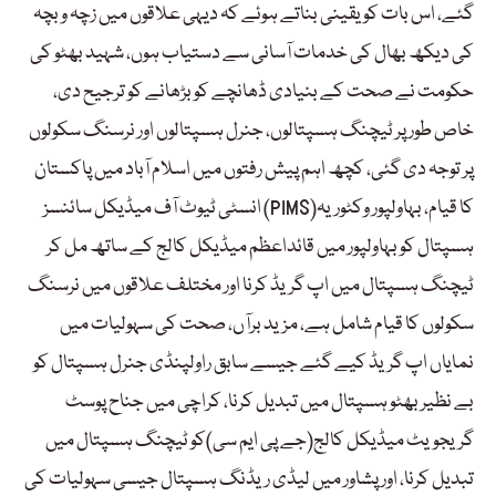
گئے، اس بات کو یقینی بناتے ہوئے کہ دیہی علاقوں میں زچہ و بچہ
کی دیکھ بھال کی خدمات آسانی سے دستیاب ہوں، شہید بھٹو کی
حکومت نے صحت کے بنیادی ڈھانچے کو بڑھانے کو ترجیح دی،
خاص طور پر ٹیچنگ ہسپتالوں، جنرل ہسپتالوں اور نرسنگ سکولوں
پر توجہ دی گئی، کچھ اہم پیش رفتوں میں اسلام آباد میں پاکستان
انسٹی ٹیوٹ آف میڈیکل سائنسز (PIMS)کا قیام، بہاولپور وکٹوریہ
ہسپتال کو بہاولپور میں قائداعظم میڈیکل کالج کے ساتھ مل کر
ٹیچنگ ہسپتال میں اپ گریڈ کرنا اور مختلف علاقوں میں نرسنگ
سکولوں کا قیام شامل ہے، مزید برآں، صحت کی سہولیات میں
نمایاں اپ گریڈ کیے گئے جیسے سابق راولپنڈی جنرل ہسپتال کو
بے نظیر بھٹو ہسپتال میں تبدیل کرنا، کراچی میں جناح پوسٹ
گریجویٹ میڈیکل کالج(جے پی ایم سی)کو ٹیچنگ ہسپتال میں
تبدیل کرنا، اور پشاور میں لیڈی ریڈنگ ہسپتال جیسی سہولیات کی