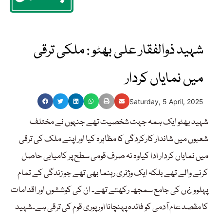
شہید ذوالفقار علی بھٹو : ملکی ترقی
میں نمایاں کردار
Saturday, 5 April, 2025
شہید بھٹو ایک ہمہ جہت شخصیت تھے جنہوں نے مختلف
شعبوں میں شاندار کارکردگی کا مظاہرہ کیا اور اپنے ملک کی ترقی
میں نمایاں کردار ادا کیاوہ نہ صرف قومی سطح پر کامیابی حاصل
کرنے والے تھے بلکہ ایک وژنری رہنما بھی تھے جو زندگی کے تمام
پہلوو ¿ں کی جامع سمجھ رکھتے تھے۔ ان کی کوششوں اور اقدامات
کا مقصد عام آدمی کو فائدہ پہنچانا اور پوری قوم کی ترقی ہے۔شہید