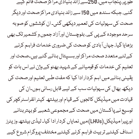
طور پر، پنجاب میں، 250سے زائد بنیادی مراکز صحت قائم کیے
گئے، جبکہ سندھ میں 150 سے زائد بنیادی مراکز صحت اور دیگر
صحت کی سہولیات کی تعمیر دیکھی گئی۔ ان کوششوں کو صوبہ
سرحد موجودہ کے پی کے، بلوچستان اور آزاد جموں و کشمیر تک بھی
بڑھایا گیا، جہاں آبادی کو صحت کی ضروری خدمات فراہم کرنے
کےلئے متعدد صحت مراکز اور ہسپتال بنائے گئے ہیں۔صحت اور
تعلیم کی خدمات کو قومیانے کے شہید بھٹو کے وژن نے اس بات کو
یقینی بنانے میں اہم کردار ادا کیا کہ مفت طبی تعلیم اور صحت کی
دیکھ بھال کی سہولیات سب کے لیے قابل رسائی ہوں۔ان کی
قیادت میں میڈیکل کالجوں کے قیام اور ہیلتھ کیئر انفراسٹرکچر کی
توسیع نے پاکستان میں صحت کے مجموعی شعبے کو بہتر بنانے
میں نمایاں کردار ادا کیا۔ لیڈی ہیلتھ وزیٹرز (LHVs) اور پیرا میڈیکل
اسٹاف کیلئے تربیت فراہم کرنے کیلئے مختلف پروگرام شروع کیے