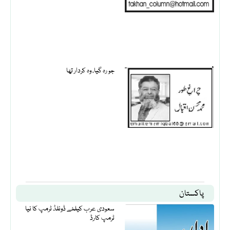
جو رہ گیا، وہ کردار تھا
پاکستان
سعودی عرب کیلئے ڈونلڈ ٹرمپ کا نیا
ٹرمپ کارڈ