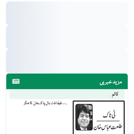
مزید خبریں
کالم
فیفا فٹ بال پاکستان کا مگر….