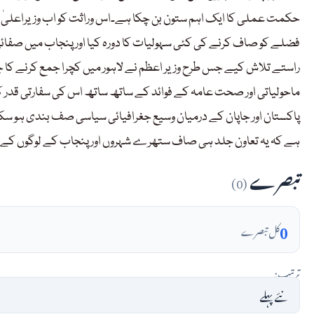
حکمت عملی کا ایک اہم ستون بن چکا ہے۔اس وراثت کو اب وزیراعلیٰ پنج
فضلے کو صاف کرنے کی کئی سہولیات کا دورہ کیا اور پنجاب میں صفائی
راستے تلاش کیے جس طرح وزیر اعظم نے لاہور میں کچرا جمع کرنے کا ج
ماحولیاتی اور صحت عامہ کے فوائد کے ساتھ ساتھ اس کی سفارتی قدر 
پاکستان اور جاپان کے درمیان وسیع جغرافیائی سیاسی صف بندی ہو سکت
ہے کہ یہ تعاون جلد ہی صاف ستھرے شہروں اور پنجاب کے لوگوں کے لی
تبصرے
(0)
0
کل تبصرے
ترتیب: