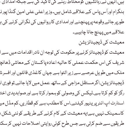
ہیں،انہوں نے رہائشیوں کو محتاط رہنے کی تاکید کی ہے جبکہ امدادی کارر
بٹگرام اور آس پاس کے علاقے شامل ہیں۔ وزیر اعلی علی امین گنڈا پور ن
طور پر جائے وقوعہ پر پہنچنے اور امدادی کارروائیوں کی نگرانی کرنے کی
علاقے میں پہنچ جانا چاہیے۔
معیشت کی ڈیجیٹائزیشن
معیشت کو ڈیجیٹائز کرنے پر حکومت کی توجہ ان نادر اقدامات میں س
شریف کی اس حکمت عملی کا حالیہ اعادہ پاکستان کے معاشی ڈھانچے 
ملک میں طویل عرصے سے زیر التوا ہے جہاں کاغذی فائلوں اور افسر شا
ڈیجیٹائزیشن،اگر مستقل مزاجی کے ساتھ عمل میں لایا جائے،تو فوری او
رگڑ کو کم کرتا ہے،ٹیکس کی وصولی کو ہموار کرتا ہے اور صوابدیدی اختیا
اسٹارٹ اپ انٹرپرینیور کیلئے،اس کا مطلب ہے کم قطاریں،کم مڈل می
کاسمیٹک نہیں ہے؛یہ معیشت کے کام کرنے کے طریقے کو نئی شکل دی
طریقوں سے ضم کرتی ہے جس طرح کوئی روایتی اصلاحات نہیں کر سکتی