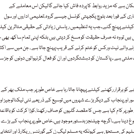
امکان ہے کہ مزید روابط کا پردہ فاش کیا جائے گالیکن اس معاملے کے
تاری کے فورا بعد بلوچ یکجہتی کونسل جیسے گروہ،تعلیمی اداروں اور سول
 کیلئے پہنچ گئے۔جب یہ تنظیمیں ریاستی زیادتی کے حقیقی متاثرین کیل
یں تو وہ نہ صرف حقیقت کو مسخ کر دیتی ہیں بلکہ اپنی تمام ساکھ بھی 
کرنے والے نیٹ ورکس کو ختم کرنے کے قریب پہنچ جاتا ہے ، جن میں سے اکثر
ی ہے ۔ پاکستان کو دہشتگردوں اور ان کو فعال کرنیوالوں دونوں کو جڑ س
و برقرار رکھنے کیلئے پہچانا جاتا رہا ہے خاص طور پر جب ملک بھر کے د
 اور پنجاب کے دیگر بڑے شہروں میں توسیع کے ذریعے نئی ٹیکنالوجیز اور
ر پر کام کیا ہے جس کا مقصد گلیوں کو صاف رکھنا،کوڑا کرکٹ کو باقاع
روغ دینا ہے۔اگرچہ چیلنجز بدستور موجود ہیں،خاص طور پر پنجاب کے بڑے م
م کی مستحق ہے کیونکہ یہ مسلم لیگ ن کے گورننس ریکارڈ اور انتخابی