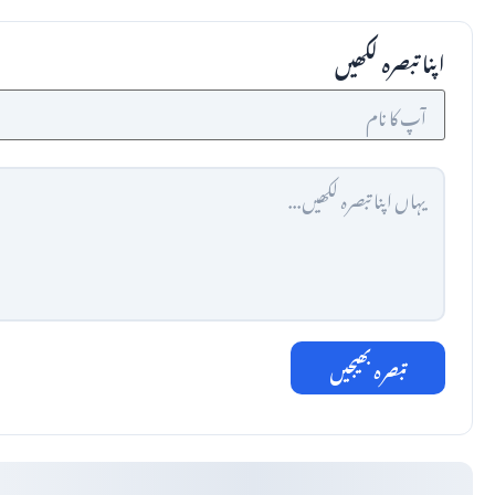
اپنا تبصرہ لکھیں
تبصرہ بھیجیں