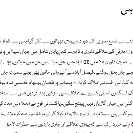
ہی
ٹنے سے ضلع صوابی کے دور دراز پہاڑی دیہاتوں سے ٹکرا گیاجس سے کم از ک
 امازئی کے علاقے دلوری بالا اور سرکوئی پایان شامل ہیں جہاں سیلابی پان
وجہ سے درجنوں مکانات منہدم ہوگئے۔کئی رہائشی ملبے تلے دب گئے ۔ صرف دلوری بالا میں 20افراد جاں بحق ہوئے ہیں جن میں خواتین، بچے 
کے بچے جاں بحق ہوگئے۔فیصل آباد سے آنے والی خاتون بھی بچے سمیت جاں 
 گیا۔اس آفت نے املاک کو بڑے پیمانے پر نقصان پہنچایا،فصلیں تباہ ہوئ
ئیڈنگ نے گدون امازئی کے پورے علاقے میں سڑکیں بند کر دیںجس سے امدا
گئی ہیں جہاں گاڑیاں نہیں پہنچ سکیں۔ پاکستانی فوج نے انخلا میں مدد ک
ے ہیں۔سیلاب نے دلوری بالا،باڈا،کولا گر،اور مرغاز اور زیدہ کو ملانے وال
حکام نے خبردار کیا ہے کہ پہاڑی علاقے اور جاری بارشوں سے خطرات لاحق