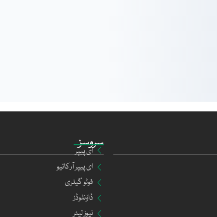
سروسز
ای پیپر
ای پیپر آرکائیو
فوٹو گیلری
ڈاؤنلوڈز
نیوز لیٹر