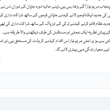
اب مریم نواز آگے بڑھا رہی ہیں۔اپنے حالیہ دورہ جاپان کے دوران،اس نے
 کی جدید ٹیکنالوجیز لانے کیلئے جاپانی فرموں کے ساتھ شراکت داری ک
دید نظام قائم کرنے کیلئے ترکی کے اوزپاک کے ساتھ شراکت داری کی تھی
کے پیش نظر یہ ایک عملی اور مستقبل کی طرف دیکھنے والا طریقہ ہے۔
ی ہے۔وزیر اعلی مریم نواز اس اقدام کیلئے کریڈٹ کی مستحق ہیں،اور ام
ے معیار زندگی میں بہتری لائے گا۔