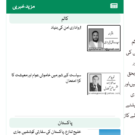
مزید خبریں
کالم
رواداری امن کی بنیاد!
م
ی کی
اور
بحق
سیاست کے شور میں خاموش عوام اور معیشت کا
کڑا امتحان
یںاور
دی
یلئے
ے کاز
پاکستان
خلیج تنازع، پاکستان کی سفارتی کوششیں جاری