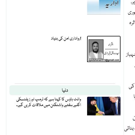
ر،
وری
رہ
رواداری امن کی بنیاد!
ہباز
 کی
دنیا
وائٹ ہاؤس کا کہنا ہے کہ ٹرمپ اور زیلنسکی
اگلے ہفتے واشنگٹن میں ملاقات کریں گے۔
ن
بناتی