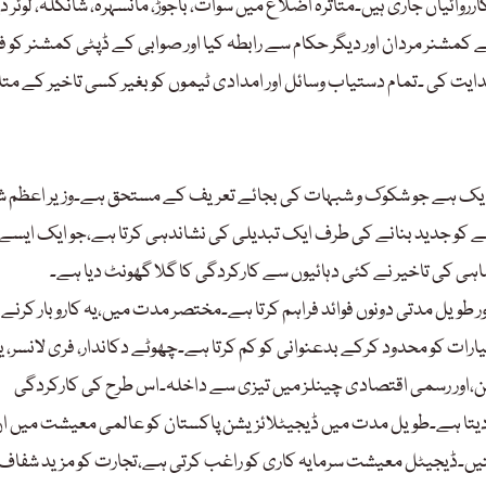
وائیاں جاری ہیں۔متاثرہ اضلاع میں سوات، باجوڑ، مانسہرہ، شانگلہ، لوئر دی
ے کمشنر مردان اور دیگر حکام سے رابطہ کیا اور صوابی کے ڈپٹی کمشنر کو ف
 ہدایت کی ۔تمام دستیاب وسائل اور امدادی ٹیموں کو بغیر کسی تاخیر کے متاث
ے ایک ہے جو شکوک و شبہات کی بجائے تعریف کے مستحق ہے۔وزیر اعظم ش
کو جدید بنانے کی طرف ایک تبدیلی کی نشاندہی کرتا ہے،جو ایک ایسے
ہی کی تاخیر نے کئی دہائیوں سے کارکردگی کا گلا گھونٹ دیا ہے۔
ر طویل مدتی دونوں فوائد فراہم کرتا ہے۔مختصر مدت میں،یہ کاروبار کرنے
رات کو محدود کرکے بدعنوانی کو کم کرتا ہے۔چھوٹے دکاندار، فری لانسر، یا
ن،اور رسمی اقتصادی چینلز میں تیزی سے داخلہ۔اس طرح کی کارکردگی
تا ہے۔طویل مدت میں ڈیجیٹلائزیشن پاکستان کو عالمی معیشت میں ا
ں۔ڈیجیٹل معیشت سرمایہ کاری کو راغب کرتی ہے،تجارت کو مزید شفاف 