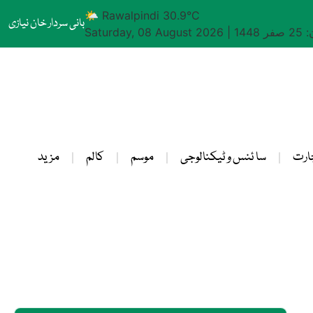
🌤 Rawalpindi 30.9°C
بانی سردار خان نیازی
1448
|
Saturday, 08 August 2026
ارت
سا ئنس و ٹیکنالوجی
موسم
کالم
مزید