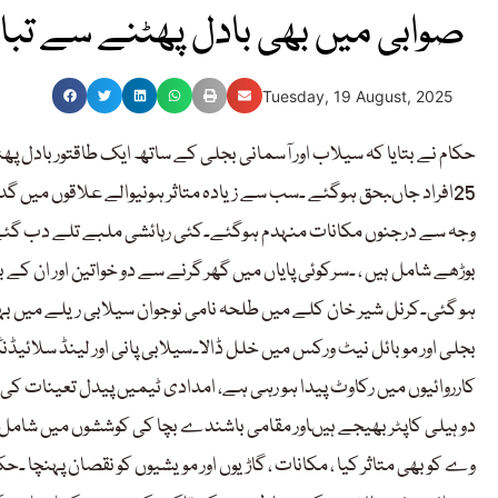
صوابی میں بھی بادل پھٹنے سے تبا
Tuesday, 19 August, 2025
حکام نے بتایا کہ سیلاب اور آسمانی بجلی کے ساتھ ایک طاقتور بادل پھ
25افراد جاںبحق ہوگئے ۔سب سے زیادہ متاثر ہونیوالے علاقوں میں گدون
بوڑھے شامل ہیں ، ۔سرکوئی پایاں میں گھر گرنے سے دو خواتین اور ان 
ہو گئی۔کرنل شیر خان کلے میں طلحہ نامی نوجوان سیلابی ریلے میں بہہ
بجلی اور موبائل نیٹ ورکس میں خلل ڈالا۔سیلابی پانی اور لینڈ سلا
کارروائیوں میں رکاوٹ پیدا ہو رہی ہے، امدادی ٹیمیں پیدل تعینات کی 
دو ہیلی کاپٹر بھیجے ہیںاور مقامی باشندے بچا کی کوششوں میں شامل ہو گئ
وے کو بھی متاثر کیا ، مکانات ، گاڑیوں اور مویشیوں کو نقصان پہنچا ۔