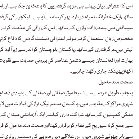
اس کا اعترافی بیان، پہلے ہی مزید گرفتاریوں کا باعث بن چکا ہے،اور 
ساتھ،ایک خطرناک نمونہ دوبارہ ابھر کر سامنے آیا ہے۔ لیکچرار کی گرف
سوسائٹی میں ہمدردانہ آوازوں کے ساتھ ، اس کارروائی کی مذمت کرنے
مخصوص زبان استعمال کرتے ہوئے اعترافی دہشت گردوں کا دفاع کرتی ہ
لیتی ہیں۔ہر گرفتاری کے ساتھ، پاکستان بلوچستان کو اندر سے زہر آلود 
بھارت اور افغانستان جیسے دشمن عناصر کی بیرونی حمایت سے تقویت ملت
اکھاڑ پھینکنا جاری رکھنا چاہیے۔
صحت مند ماحول
پنجاب طویل عرصے سے نسبتا موثر صفائی اور صفائی کے بنیادی ڈھانچے ک
شہری مراکز کے مقابلے میں۔پاکستان مسلم لیگ نوازکی قیادت میں لاہور
ملکی کمپنیوں کے ساتھ شراکت داری کیلئے ایک آزمائشی میدان کے طو
سے جمع کرنا،سیوریج کے نظام کو برقرار رکھنااور صحت مند ماحول کو ف
سے باہر چھوٹے شہروں میں،اس علاقے میں صوبے کی مسلسل برتری تسلی