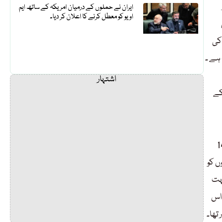
ایران نے حملوں کے درمیان امریکہ کے ساتھ ایم
او یو کو معطل کرنے کا اعلان کر دیا۔
کی
 ہے ۔
اشتہار
کے
اکوں کا ایک سلسلہ تھا،اسے ناکام بنانے کیلئے پاکستانی سکیورٹی اداروں کو
ں کو
بہت
 اس
تھا۔