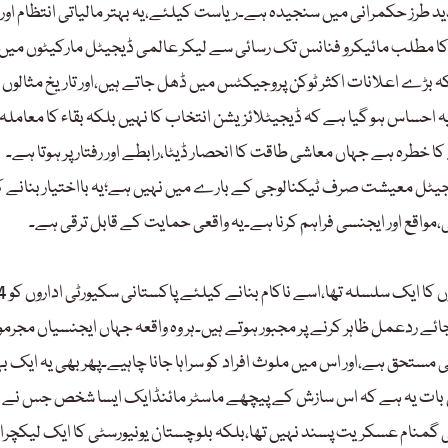
دید طرز حکمرانی میں سنجیدہ ہے۔ریاست کیلئے،یہ بہتر مالیاتی انتظام اور
ا مطلب مائیکرو فنانس تک رسائی سے لیکر عالمی ڈیجیٹل مارکیٹوں میں
ڑے اعلانات اکثر ٹوکن پروجیکٹس میں ڈھل جاتے ہیں،اور تاریخ مثالوں 
ہ احساس ہو گیا ہے کہ ڈیجیٹلائزیشن انتخاب کا نہیں بلکہ بقاء کا معاملہ
 خطرہ ہے جہاں معاشی طاقت کا انحصار ڈیٹا،رابطے اور رفتار پر ہوتا ہے۔
جیٹل معیشت صرف ٹیکنالوجی کے بارے میں نہیں ہے؛یہ بااختیار بنانے 
اقع اور ایجنسی فراہم کرنا ہے۔یہ واقعی حمایت کے قابل ترقی ہے۔
14 اگست کوجب قوم اپنا یوم آزادی منا رہی تھی،تباہ کن خودکش بم دھم
ے ردعمل ظاہر کرنے پر مجبور ہوتے ہیں۔ہر وہ واقعہ جہاں ایجنسیاں مجرمو
 مستحق ہے،اور اس میں ملوث افراد کو سراہا جانا چاہیے۔پھر بھی یہ ایک 
ن بات یہ ہے کہ اس سازش کے پیچھے ماسٹر مائنڈایک ایسا شخص جس نے
ی گمنام عسکریت پسند نہیں تھا،بلکہ بلوچستان یونیورسٹی کا ایک لیکچرار 