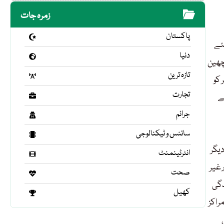
زمرہ جات
پاکستان
ئے
دنیا
چھین
تازہ ترین
 کو
تجارت
ے
جرائم
سائنس و ٹیکنالوجی
یگر
انٹرٹینمنٹ
 غیر
صحت
دگی
کھیل
راکز