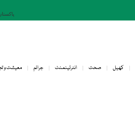
پاکستان: 25 صفر 
کھیل
صحت
انٹرٹینمنٹ
جرائم
معیشت و تج