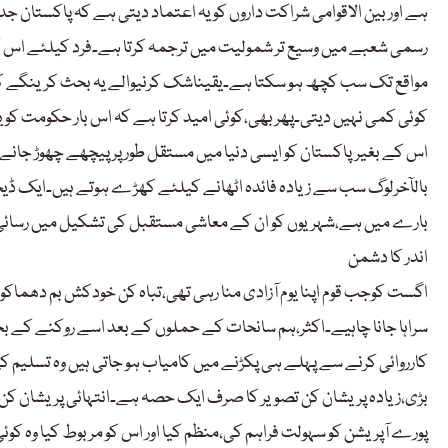
ہے اور بین الاقوامی شراکت داروں کو یہ اعتماد دیتی ہے کہ پاکستان ج
رسمی شعبے میں وسیع تر شمولیت میں ترجمہ کرتا ہے۔فرد کیلئے اس ک
مواقع تک سب کچھ ہو سکتا ہے۔یقیناشک کرنیوالے یہ بحث کرینگے کہ ب
کوئی کمی نہیں دیتی۔پھر بھی،کوئی امید کرتا ہے کہ اس بار حکومت کو ی
اس کے بغیرپاکستان کو ایسی دنیا میں مستقل طور پر پیچھے چھوڑ جانے کا
بالآخرلوگ سب سے زیادہ فائدہ اٹھانے کیلئے کھڑے ہوتے ہیں۔ایک ڈی
بارے میں ہے،شہریوں کو ان کے معاشی مستقبل کی تشکیل میں رسائی،مو
اندر کا دشمن
سراہا جانا چاہیے۔اکثر،ہم سانحات کے حملوں کے بعد اسے روکنے کے بجائ
کارروائی کرنے سے پہلے ہی پکڑنے میں کامیاب ہو جاتی ہیں وہ تسلیم کی
بڑی،زیادہ پریشان کن تصویر کا صرف ایک حصہ ہے۔انتہائی پریشان ک
پورے آپریشن کو سہولت فراہم کی،منظم کیا اور اس کو مربوط کیا وہ کوئ