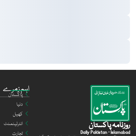
اہم زمرے
پاکستان
دنیا
کھیل
روزنامہ پاکستان
انٹرٹینمنٹ
Daily Pakistan · Islamabad
تجارت