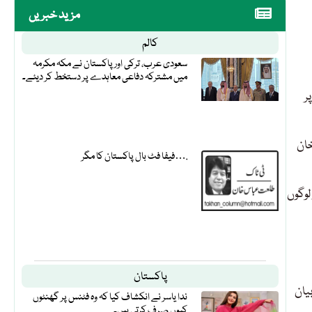
مزید خبریں
کالم
سعودی عرب، ترکی اور پاکستان نے مکہ مکرمہ
میں مشترکہ دفاعی معاہدے پر دستخط کر دیئے۔
ر
خان
فیفا فٹ بال پاکستان کا مگر….
لوگوں
پاکستان
یان
ندا یاسر نے انکشاف کیا کہ وہ فٹنس پر گھنٹوں
کیوں صرف کرتی ہیں۔