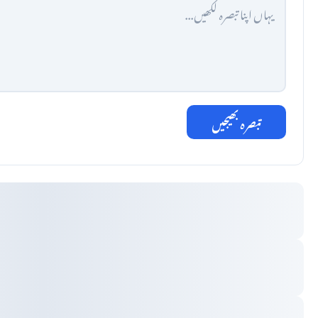
تبصرہ بھیجیں