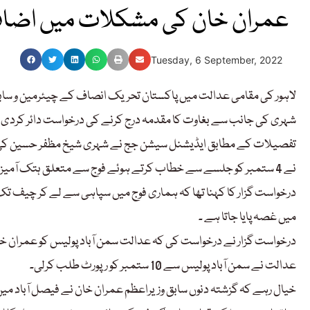
عمران خان کی مشکلات میں اضافہ،
Tuesday, 6 September, 2022
لاہور کی مقامی عدالت میں پاکستان تحریک انصاف کے چیئرمین و سابق
شہری کی جانب سے بغاوت کا مقدمہ درج کرنے کی درخواست دائر کردی 
تفصیلات کے مطابق ایڈیشنل سیشن جج نے شہری شیخ مظفر حسین کی د
نے 4 ستمبر کو جلسے سے خطاب کرتے ہوئے فوج سے متعلق ہتک آمیز بیان دیا جس پر پاک آرمی میں غم و غصہ پایا جاتاہے۔
درخواست گزار کا کہنا تھا کہ ہماری فوج میں سپاہی سے لے کر چیف ت
میں غصہ پایا جاتا ہے ۔
درخواست گزار نے درخواست کی کہ عدالت سمن آباد پولیس کو عمران خ
عدالت نے سمن آباد پولیس سے 10 ستمبر کو رپورٹ طلب کرلی۔
خیال رہے کہ گزشتہ دنوں سابق وزیراعظم عمران خان نے فیصل آباد م