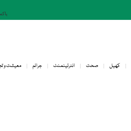
پاکستان: 
کھیل
صحت
انٹرٹینمنٹ
جرائم
معیشت و تج