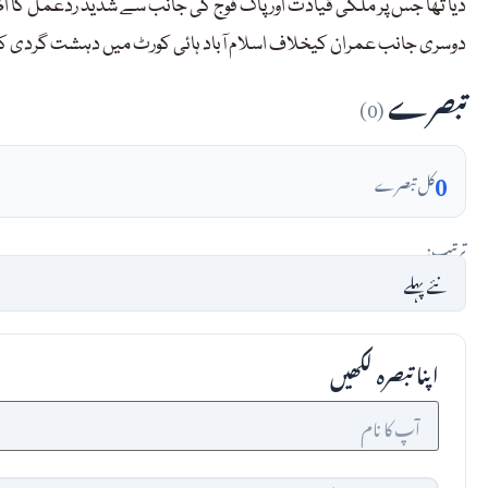
دیا تھا جس پر ملکی قیادت اور پاک فوج کی جانب سے شدید ردعمل کا اظہ
دوسری جانب عمران کیخلاف اسلام آباد ہائی کورٹ میں دہشت گردی ک
تبصرے
(0)
0
کل تبصرے
ترتیب:
اپنا تبصرہ لکھیں