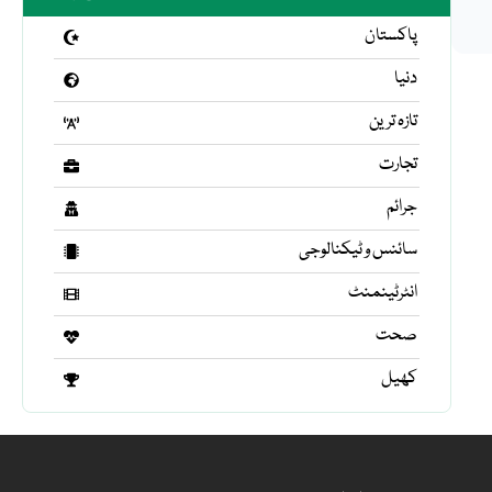
پاکستان
دنیا
تازہ ترین
تجارت
جرائم
سائنس و ٹیکنالوجی
انٹرٹینمنٹ
صحت
کھیل