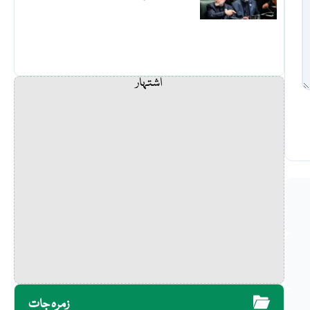
اشتہار
زمرہ جات