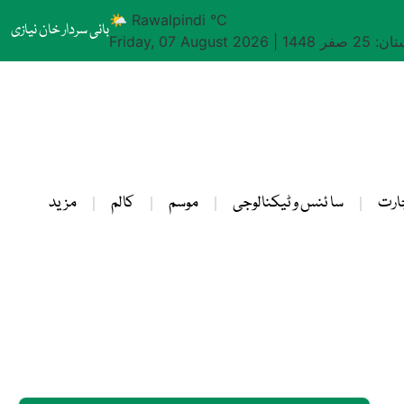
🌤 Rawalpindi °C
بانی سردار خان نیازی
25 صفر 1448
|
Friday, 07 August 2026
ارت
سا ئنس و ٹیکنالوجی
موسم
کالم
مزید