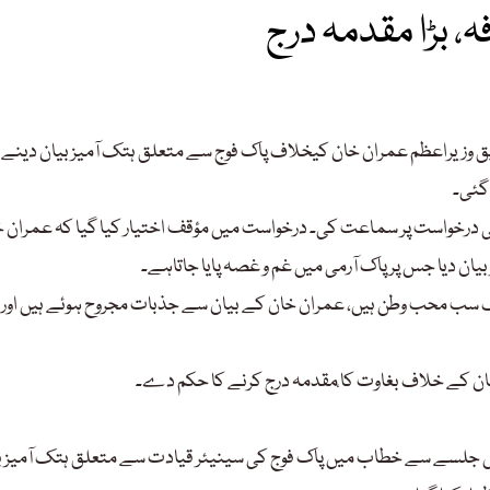
 بڑا مقدمہ درج
 وزیراعظم عمران خان کیخلاف پاک فوج سے متعلق ہتک آمیز بیان دینے پ
گئی۔
رخواست پر سماعت کی۔ درخواست میں مؤقف اختیار کیا گیا کہ عمران 
ک سب محب وطن ہیں، عمران خان کے بیان سے جذبات مجروح ہوئے ہیں اور 
ان کے خلاف بغاوت کا ٕمقدمہ درج کرنے کا حکم دے۔
یں جلسے سے خطاب میں پاک فوج کی سینیئر قیادت سے متعلق ہتک آمیز ب