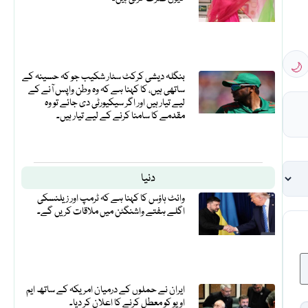
🌙
بنگلہ دیشی کرکٹ سٹار شکیب جو کہ حسینہ کے
ساتھی ہیں، کا کہنا ہے کہ وہ وطن واپس آنے کے
لیے تیار ہیں اور اگر سیکیورٹی دی جائے تو وہ
مقدمے کا سامنا کرنے کے لیے تیار ہیں۔
دنیا
وائٹ ہاؤس کا کہنا ہے کہ ٹرمپ اور زیلنسکی
اگلے ہفتے واشنگٹن میں ملاقات کریں گے۔
ایران نے حملوں کے درمیان امریکہ کے ساتھ ایم
او یو کو معطل کرنے کا اعلان کر دیا۔