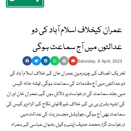
عمران کیخلاف اسلام آباد کی دو
عدالتوں میں آج سماعت ہوگی
Saturday, 8 April, 2023
تحریک انصاف کے چیئرمین عمران خان کے خلاف اسلام آباد کی
دو عدالتوں میں آج مقدمات کی سماعت ہوگی، توشہ خانہ کیس
میں جلد سماعت کی درخواست پر دلائل ہوں گے۔عمران خان اور ان
کی اہلیہ بشریٰ بی بی کے خلاف غیرقانونی نکاح کے الزام پر کیس کی
سماعت بھی آج ہوگی۔جوڈیشل مجسٹریٹ کی عدالت میں
درخواست گزار محمد حنیف اپنے وکیل رضوان عباسی کے ہمراہ