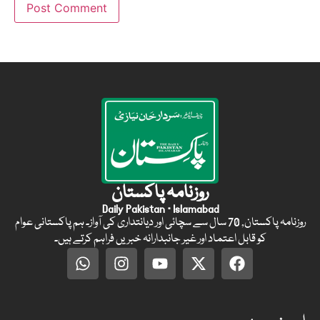
روزنامہ پاکستان
Daily Pakistan · Islamabad
روزنامہ پاکستان, 70 سال سے سچائی اور دیانتداری کی آواز۔ ہم پاکستانی عوام
کو قابل اعتماد اور غیر جانبدارانہ خبریں فراہم کرتے ہیں۔