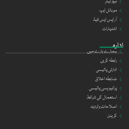
نیوز لیٹر
موبائل ایپ
آر ایس ایس فیڈ
اشتہارات
ادارہ
ہمارے بارے میں
رابطہ کریں
ادارتی پالیسی
ضابطہ اخلاق
پرائیویسی پالیسی
استعمال کی شرائط
اصلاحات و تردید
کریئرز