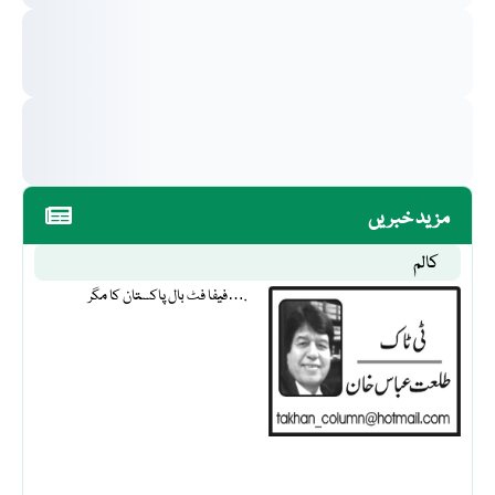
مزید خبریں
کالم
فیفا فٹ بال پاکستان کا مگر….