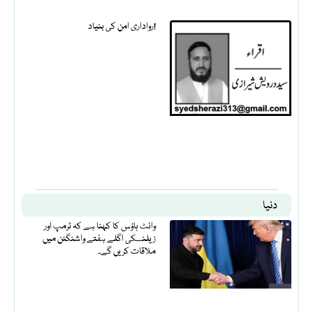
رواداری امن کی بنیاد!
دنیا
وائٹ ہاؤس کا کہنا ہے کہ ٹرمپ اور
زیلنسکی اگلے ہفتے واشنگٹن میں
ملاقات کریں گے۔