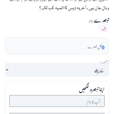
وبال جان ہیں ۔ آخر یہ دیس کا المیہ کب تک ؟
تبصرے
(0)
🌙
0
کل تبصرے
ترتیب:
اپنا تبصرہ لکھیں