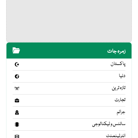
زمرہ جات
پاکستان
دنیا
تازہ ترین
تجارت
جرائم
سائنس و ٹیکنالوجی
انٹرٹینمنٹ