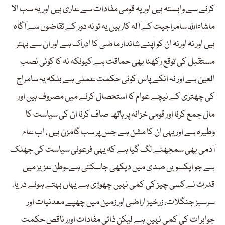
کرنے سے وابستہ ہیں اور یہ قومی مفادات سے عاری ہیں اوریہ سب الا
ماشاءاللہ سامراجیت کے آلہ کار ہیں یہ تو نہ دور کے تقاضوں سے آگاہ
ہیں اور نہ اورنہ ان کو اپنے شاندار ماضی کا ادراک ہے اور ان سے بہتر
مستقبل کی توقع رکھنا بھی حماقت ہے کیونکہ نہ کا کوئی نصب
العین ہے اور نہ انکے پاس کوئی حکمت عملی ہے بلکہ یہ سامراج
کی چھتری کے نیچے عوام کا استحصال کرنے میں مصروف ہیں اور
مال جمع کرنا اور قومی خزانہ پر ہاتھ صاف کرنا ان کی سیاست کا
وطیرہ ہے اور یہی ان کا مشن ہے جس پر سب گامزن ہیں ، اب عام
آدمی بھی سمجھنے لگ گیا ہے کہ یہی فرعونی سیاست کی جھلک
ہے جو ایکسویں صدی میں دیکھی جاسکتی ہے۔وطن عزیز میں
قدرت نے کسی چیز کی کمی نہیں چھوڑی ہے یہاں بہتے ہوئے دریا،
سرسبز جنگلات، زرخیز اراضی اور زمین میں چھپے معدنیات اور
جواہرات کی کمی نہیں ہے لیکن ذاتی مفادات اورر ناقص حکمت