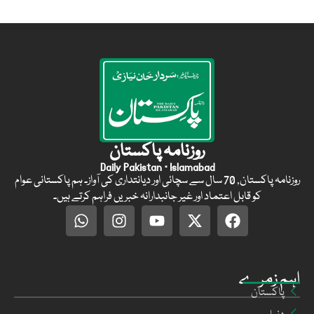
روزنامہ پاکستان
Daily Pakistan · Islamabad
روزنامہ پاکستان, 70 سال سے سچائی اور دیانتداری کی آواز۔ ہم پاکستانی عوام
کو قابل اعتماد اور غیر جانبدارانہ خبریں فراہم کرتے ہیں۔
اہم زمرے
پاکستان