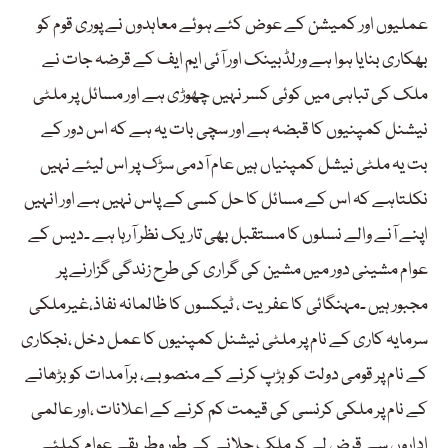
عملیوں اور کمیشن کے عوض کئے ہوئے معاہدوں نے پوری قوم کو
بھکاری بنایا ہوا ہے ورلڈبینک اور آئی ایم ایف کے قرضہ جات نے
ملک کی تباہی میں کوئی کسر نہیں چھوڑی ہے اور مسائل پر ملٹی
نیشنل کمپنیوں کا قبضہ ہے اور سچی بات یہ ہے کہ اس دور کے
بت یہ ملٹی نیشل کمپنیاں ہیں عام آدمی سڑک پر اس لیئے نہیں
نکلتاہے کہ اس کے مسائل کا حل کسی کے پاس نہیں ہے اور انہیں
اپنے آنے والے نسلوں کا مستقبل بھی تاریک نظر آرہا ہے ۔دیس کے
عوام مشینی دور میں مشین کی گراری کی طرح زندگی گزارنے پر
مجبور ہیں ۔مہنگائی کا عفریت ، ٹیکسوں کا ظالمانہ نفاذ،غیرملکی
سرمایہ کاری کے نام پر ملٹی نیشنل کمپنیوں کا عمل دخل ،نجکاری
کے نام پر قومی دولت کو ہڑپ کرنے کے منصوبے، برآمدات کو بڑھانے
کے نام پر ملکی کرنسی کی قیمت کم کرنے کے اعلانات ،اور عالمی
اداروں سے قرض لے کر ملک چلانے کے طور وطریقے عوام کیلئے