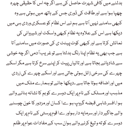
بدلنے میں کافی شہرت حاصل کی ہے اگر چہ اس کا حقیقی چہرہ
چھپا ہوا ہے اور طاقت کی ڈوری جس کے ہاتھ میں ہوتی ہے وہ
کبھی سامنے نہیں آتا ہے ہم نے اس نظام کو عسکری وردی ہی میں
دیکھا ہے اس کے علاوہ یہ نظام کبھی واسکٹ اور شیروانی کی
نمائش کرتا ہے اور کبھی کوٹ پینٹ ی کی صورت میں سامنے آتا
ہے جب بھی یہ نظام اپنا رنگ بدلتا ہے تو غریب آدمی اگر چہ خوشی
سے شادیانے بجاتا ہے اور تالیاں پیٹ کر اپنے سرخ کرتا ہے مگر اسکے
چہرے کی سرخی زائل ہوتی جاتی ہے اور اسکے چہرے کی زردی
میں اور اضافہ ہوتا جاتا ہے ۔دیکھا جائے تو ہمارے ملک میں
مذہب اور مسلک کے نام پر ایک دوسرے کو بم کا نشانہ بنانے والے
ہو ا،افسر شاہی قبضہ گروپ ہو ےا کسان اور مزدور کا خون چوسنے
والے جاگیر دار اور سرمایہ دار ہواور ےا قوم پرستی کے نام پر ایک
دوسرے کو تہ و تیغ کرنے والے ہوان سب کے مفادات عوام پر ظلم