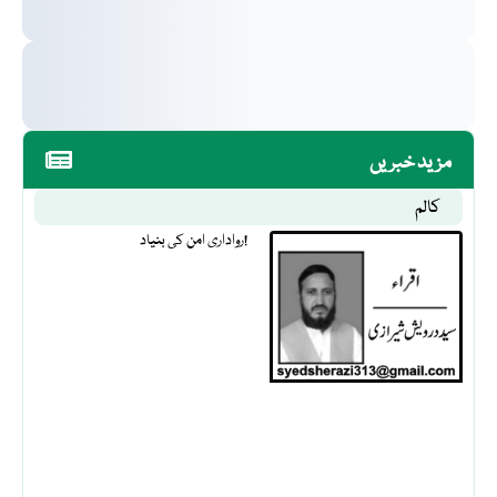
مزید خبریں
کالم
رواداری امن کی بنیاد!