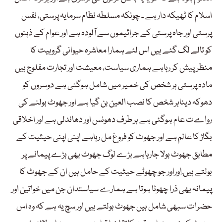
اسلام کا ٹھیکہ دار ہے ۔ چونکہ مسلطہ نظام سرمایہ پرستی، نفس
پرستی اور جاہ پرستی کے جراثیموں سے آلودہ ہے اور عوام کے ذہنوں
کو تالے لگ گئے ہیں اس لئے ہمارا معاشرہ حیوانی گروہیت کا
منظرپیش کر رہاہے ہماری سیاست، معیشت اور تجارت مفلوج ہیں
مادہ پرستی ہر شخص کی خمیر میں شامل ہوگئی ہے دوسروں کو
دھوکہ دیناہر شخص کا نصب العین بن گیا ہے اور جھوٹ بولنے کی
رواےت عام ہوگئی ہے ہر طرف دھونس اور دھاندلی ہے اور اخلاقی
بگاڑ کا عالم ہے اور جھوٹ کو فروغ مل رہاہے اپنی اپنی حیثیت کے
مطابق جھوٹ بولا جارہاہے بڑے لوگ جھوٹ بھی بڑے پیمانے پر
بولتے ہیں ِاوراور جو چھوٹے حیثیت کے حامل ہیں ان کے جھوٹ کا
پیمانہ بھی ذرا چھوٹا ہوتا ہے ہمارے سیاستدان جن میں خواتین اور
حضرات سبھی شامل ہیں جھوٹ بولتے ہیں اور سچ یہ ہے کہ وہ اس