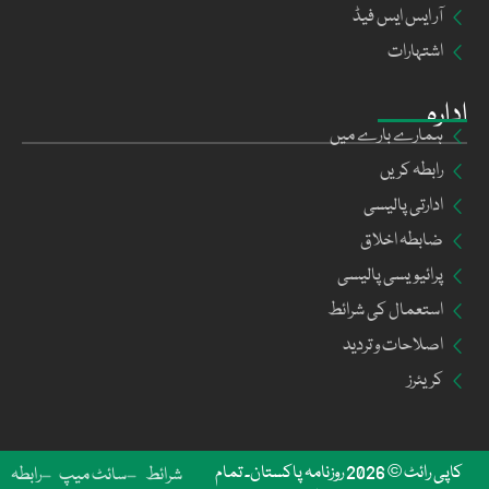
آر ایس ایس فیڈ
اشتہارات
ادارہ
ہمارے بارے میں
رابطہ کریں
ادارتی پالیسی
ضابطہ اخلاق
پرائیویسی پالیسی
استعمال کی شرائط
اصلاحات و تردید
کریئرز
کاپی رائٹ © 2026 روزنامہ پاکستان۔ تمام
شرائط
سائٹ میپ
رابطہ