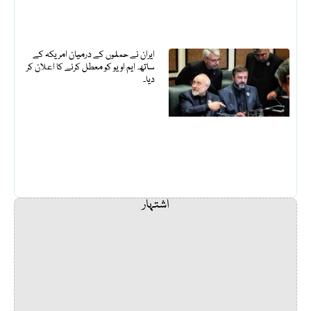
ایران نے حملوں کے درمیان امریکہ کے
ساتھ ایم او یو کو معطل کرنے کا اعلان کر
دیا۔
اشتہار