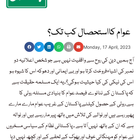
عوام کااستحصال کب تک؟
Monday, 17 April, 2023
آج ہمیں دین کی روح سے واقفیت نہیں ہے جو شخص اعلانیہ دو
نمبر کی اشیاءفروخت کرتا ہو اور بے ایمانی اور دھوکہ اس کا شیوہ ہو
اس کی نیکی کی کیا حیثیت ہوگی؟۔یہ ایک مسلمہ حقیقت ہے
کہ پاکستا ن کے ننانوے فیصد عوام کا بنیادی مسئلہ روٹی کا
ہے،روٹی کے حصول کیلئے پاکستان کے غریب عوام مارے مارے
پھیر رہے ہیں اور نوالے کی تلاش میں ہاتھ پیر مار رہے ہیں اور نوالہ
ہے کہ ان کے ہاتھ نہیں آتا ہے ۔ پاکستانی نظام کے سیاسی مسخروں
نے عوام کو مہنگائی خوف اور بھوک کے تحفے کے اور کچھ نہیں دیا