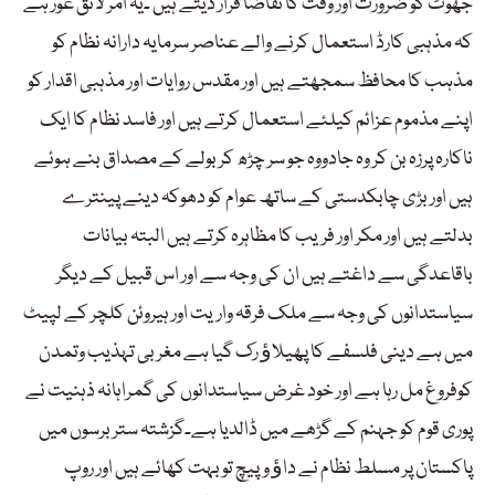
جھوٹ کو ضرورت اور وقت کا تقاضا قرار دیتے ہیں ۔یہ امر لائق غور ہے
کہ مذہبی کارڈ استعمال کرنے والے عناصر سرمایہ دارانہ نظام کو
مذہب کا محافظ سمجھتے ہیں اور مقدس روایات اور مذہبی اقدار کو
اپنے مذموم عزائم کیلئے استعمال کرتے ہیں اور فاسد نظام کا ایک
ناکارہ پرزہ بن کر وہ جادووہ جو سر چڑھ کر بولے کے مصداق بنے ہوئے
ہیں اور بڑی چابکدستی کے ساتھ عوام کو دھوکہ دینے پینترے
بدلتے ہیں اور مکر اور فریب کا مظاہرہ کرتے ہیں البتہ بیانات
باقاعدگی سے داغتے ہیں ان کی وجہ سے اور اس قبیل کے دیگر
سیاستدانوں کی وجہ سے ملک فرقہ واریت اور ہیروئن کلچر کے لپیٹ
میں ہے دینی فلسفے کا پھیلاﺅ رک گیا ہے مغربی تہذیب وتمدن
کوفروغ مل رہا ہے اور خود غرض سیاستدانوں کی گمراہانہ ذہنیت نے
پوری قوم کو جہنم کے گڑھے میں ڈالدیا ہے۔گزشتہ ستر برسوں میں
پاکستان پر مسلط نظام نے داﺅ وپیچ تو بہت کھائے ہیں اور روپ