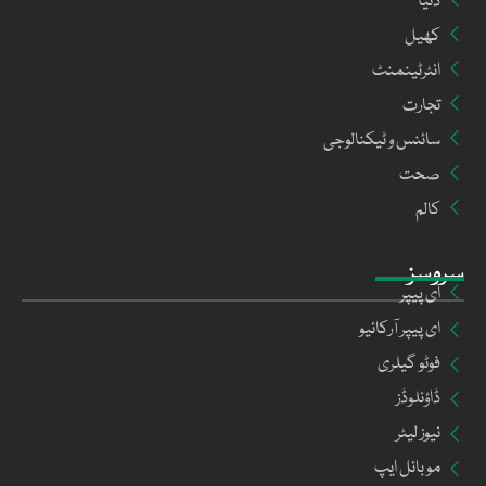
دنیا
کھیل
انٹرٹینمنٹ
تجارت
سائنس و ٹیکنالوجی
صحت
کالم
سروسز
ای پیپر
ای پیپر آرکائیو
فوٹو گیلری
ڈاؤنلوڈز
نیوز لیٹر
موبائل ایپ