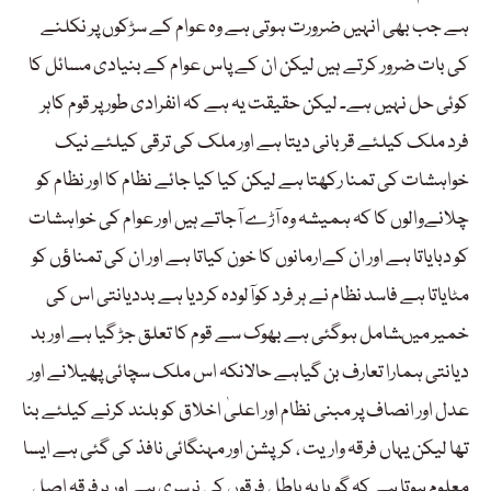
ہے جب بھی انہیں ضرورت ہوتی ہے وہ عوام کے سڑکوں پر نکلنے
کی بات ضرور کرتے ہیں لیکن ان کے پاس عوام کے بنیادی مسائل کا
کوئی حل نہیں ہے۔ لیکن حقیقت یہ ہے کہ انفرادی طور پر قوم کاہر
فرد ملک کیلئے قربانی دیتا ہے اور ملک کی ترقی کیلئے نیک
خواہشات کی تمنا رکھتا ہے لیکن کیا کیا جائے نظام کا اور نظام کو
چلانےوالوں کا کہ ہمیشہ وہ آڑے آجاتے ہیں اور عوام کی خواہشات
کو دبایاتا ہے اور ان کےارمانوں کا خون کیاتا ہے اور ان کی تمناﺅں کو
مٹایاتا ہے فاسد نظام نے ہر فرد کوآلودہ کردیا ہے بددیانتی اس کی
خمیر میںشامل ہوگئی ہے بھوک سے قوم کا تعلق جڑ گیا ہے اور بد
دیانتی ہمارا تعارف بن گیاہے حالانکہ اس ملک سچائی پھیلانے اور
عدل اور انصاف پر مبنی نظام اور اعلیٰ اخلاق کو بلند کرنے کیلئے بنا
تھا لیکن یہاں فرقہ واریت ، کرپشن اور مہنگائی نافذ کی گئی ہے ایسا
معلوم ہوتا ہے کہ گویا یہ باطل فرقوں کی نرسری ہے اور ہرفرقہ اصل