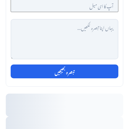
تبصرہ بھیجیں