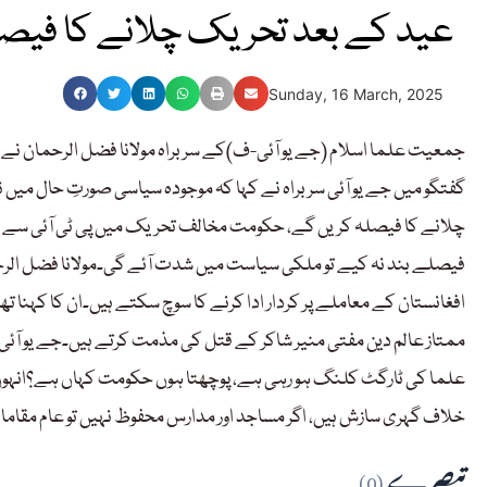
عید کے بعد تحریک چلانے کا فیص
Sunday, 16 March, 2025
جمعیت علما اسلام (جے یو آئی-ف)کے سربراہ مولانا فضل الرحمان ن
گفتگو میں جے یو آئی سربراہ نے کہا کہ موجودہ سیاسی صورتِ حال میں نو
چلانے کا فیصلہ کریں گے، حکومت مخالف تحریک میں پی ٹی آئی سے ات
فیصلے بند نہ کیے تو ملکی سیاست میں شدت آئے گی۔مولانا فضل الرحمان
افغانستان کے معاملے پر کردار ادا کرنے کا سوچ سکتے ہیں۔ان کا کہنا 
ممتاز عالم دین مفتی منیر شاکر کے قتل کی مذمت کرتے ہیں۔جے یو آئی 
علما کی ٹارگٹ کلنگ ہو رہی ہے، پوچھتا ہوں حکومت کہاں ہے؟انہوں 
خلاف گہری سازش ہیں، اگر مساجد اور مدارس محفوظ نہیں تو عام مق
تبصرے
(0)