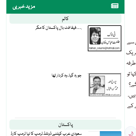
مزید خبریں
کالم
فیفا فٹ بال پاکستان کا مگر….
ں سے
تحریک
طرفہ
ا تو
جو رہ گیا، وہ کردار تھا
گے؟
ہیں،
ے کے
پاکستان
🌙
سعودی عرب کیلئے ڈونلڈ ٹرمپ کا نیا ٹرمپ کارڈ