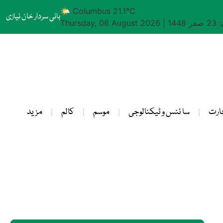
🌤 Columbus 21.1°C
بانی سردار خان نیازی
1448
|
Thursday, 06 August 2026
ارت
سا ئنس و ٹیکنالوجی
موسم
کالم
مزید