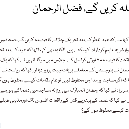
لہ کریں گے، فضل الرحمان
ے کہا ہے کہ عیدالفطر کے بعد تحریک چلانے کا فیصلہ کریں گے۔صحافیو
از شریف اہم کردار ادا کرسکتے ہیں۔انکا یہ بھی کہنا تھا کہ عید کے بعد 
حاد کا فیصلہ مشاورتی کونسل کے اجلاس میں ہوگا۔انہوں نے کہا کہ یک 
 نے بلوچستان کے معاملے پر بات چیت پر زور دیا اور کہا کہ ریاست نے کہ
تھا کہ اگر مساجد اور مدارس محفوظ نہیں تو عام مقامات کیسے محفوظ ہوں 
سربراہ نے کہا کہ رمضان المبارک میں روزانہ مساجد میں دھماکے ہو رہے 
نے کہا کہ علما کے پیدرپے قتل کے واقعات افسوس ناک اور مذہبی طبق
امات کیسے محفوظ ہوں گے؟