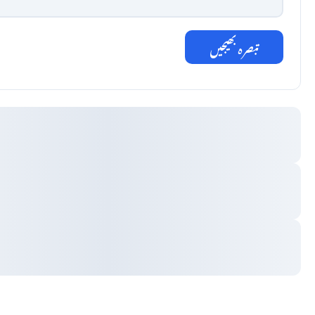
تبصرہ بھیجیں