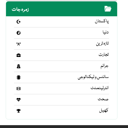
زمرہ جات
پاکستان
دنیا
تازہ ترین
تجارت
جرائم
سائنس و ٹیکنالوجی
انٹرٹینمنٹ
صحت
کھیل