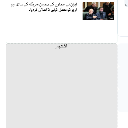
ایران نے حملوں کے درمیان امریکہ کے ساتھ ایم
او یو کو معطل کرنے کا اعلان کر دیا۔
اشتہار