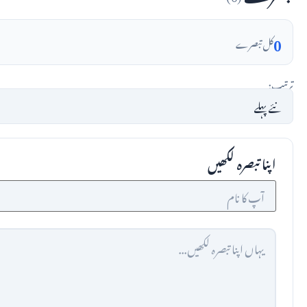
0
کل تبصرے
ترتیب:
اپنا تبصرہ لکھیں