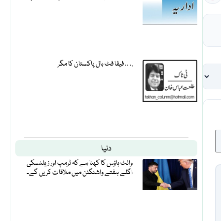
فیفا فٹ بال پاکستان کا مگر….
دنیا
وائٹ ہاؤس کا کہنا ہے کہ ٹرمپ اور زیلنسکی
اگلے ہفتے واشنگٹن میں ملاقات کریں گے۔