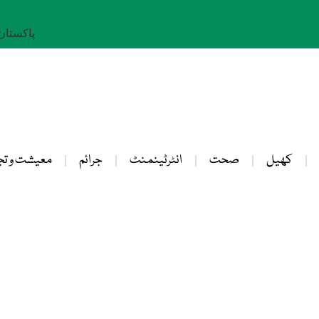
پاکستان: 23 صفر 
کھیل
صحت
انٹرٹینمنٹ
جرائم
معیشت و تج