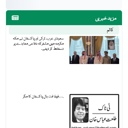
مزید خبریں
کالم
سعودی عرب، ترکی اور پاکستان نے مکہ
مکرمہ میں مشترکہ دفاعی معاہدے پر
دستخط کر دیئے۔
فیفا فٹ بال پاکستان کا مگر….