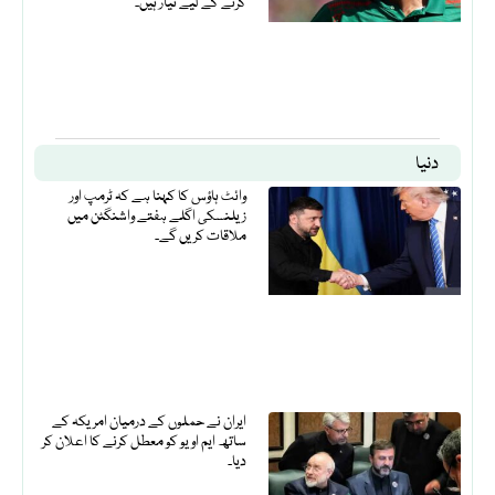
کرنے کے لیے تیار ہیں۔
دنیا
وائٹ ہاؤس کا کہنا ہے کہ ٹرمپ اور
زیلنسکی اگلے ہفتے واشنگٹن میں
ملاقات کریں گے۔
ایران نے حملوں کے درمیان امریکہ کے
ساتھ ایم او یو کو معطل کرنے کا اعلان کر
دیا۔