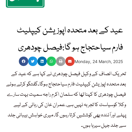
عید کے بعد متحدہ اپوزیشن کیپلیٹ
فارم سیاحتجاج ہو گا:فیصل چودھری
Monday, 24 March, 2025
تحریک انصاف کے وکیل فیصل چودھری نے کہا ہے کہ عید کے
بعد متحدہ اپوزیشن کیپلیٹ فارم سیاحتجاج ہوگا۔گفتگو کرتے ہوئے
فیصل چودھری کا کہنا تھا کہ سلمان اکرم راجہ سمیت بہت سارے
وکلا کوسیاست کا تجربہ نہیں ہے، عمران خان کی رہائی کے لیے
پہلے اور آئندہ بھی کوششیں کرتا رہوں گا، میری خواہش ہیبانی جلد
سے جلد جیل سیرہا ہوں۔