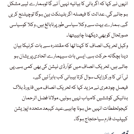
انہوں نے کہا کہ اگربانی کا بیانیہ نہیں آئے گا توہمارے لیے مشکل
ہو جائے گی، عدالت کا فیصلہ اگربلینکٹ بین ہوگا توچیلنج کریں
گے، ہمارے بہت سے وکلا سیاسی طورپرنابالغ ہیں، وکلا کوسیاسی
صورتحال کوبھی دیکھنا چاہییتھا۔
وکیل تحریک انصاف کا کہنا تھا کہ مقتدرہ سے بات کرنیکا بیان
دینا بچگانہ حرکت ہے، ایسی بات سیہمارے اتحادی پریشان ہو
جاتے ہیں، تحریک انصاف میں کوآرڈی نیشن کی بھی کمی ہے، پی
ٹی آئی کا ورکرزایک سوال کرتا ہیبانی کب باہرآئیں گے۔
فیصل چودھری نے مزید کہا کہ تحریک انصاف میں فارورڈ بلاک
بنانیکی کوششیں کامیاب نہیں ہوئیں، مولانا فضل الرحمان
کیجوتحفطات انہیں حل ہونا چاہیے،عید کیبعد متحدہ اپوزیشن
کیپلیٹ فارم سیاحتجاج ہوگا۔
تبصرے
(0)