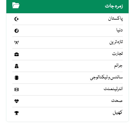
زمرہ جات
پاکستان
دنیا
تازہ ترین
تجارت
جرائم
سائنس و ٹیکنالوجی
انٹرٹینمنٹ
صحت
کھیل