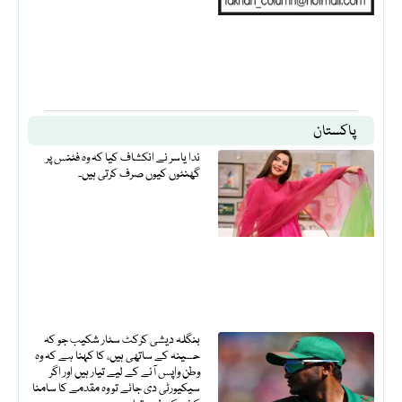
پاکستان
ندا یاسر نے انکشاف کیا کہ وہ فٹنس پر
گھنٹوں کیوں صرف کرتی ہیں۔
بنگلہ دیشی کرکٹ سٹار شکیب جو کہ
حسینہ کے ساتھی ہیں، کا کہنا ہے کہ وہ
وطن واپس آنے کے لیے تیار ہیں اور اگر
سیکیورٹی دی جائے تو وہ مقدمے کا سامنا