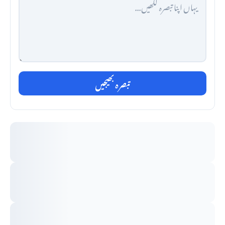
تبصرہ بھیجیں