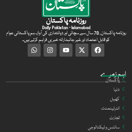
روزنامہ پاکستان
Daily Pakistan · Islamabad
روزنامہ پاکستان, 70 سال سے سچائی اور دیانتداری کی آواز۔ ہم پاکستانی عوام
کو قابل اعتماد اور غیر جانبدارانہ خبریں فراہم کرتے ہیں۔
اہم زمرے
پاکستان
دنیا
کھیل
انٹرٹینمنٹ
تجارت
سائنس و ٹیکنالوجی