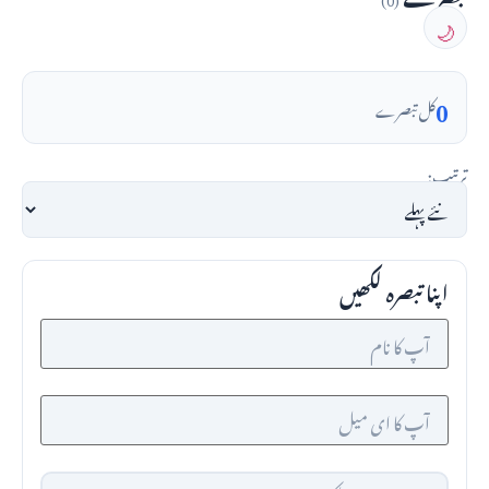
🌙
0
کل تبصرے
ترتیب:
اپنا تبصرہ لکھیں