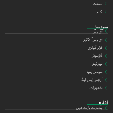
صحت
کالم
سروسز
ای پیپر
ای پیپر آرکائیو
فوٹو گیلری
ڈاؤنلوڈز
نیوز لیٹر
موبائل ایپ
آر ایس ایس فیڈ
اشتہارات
ادارہ
ہمارے بارے میں