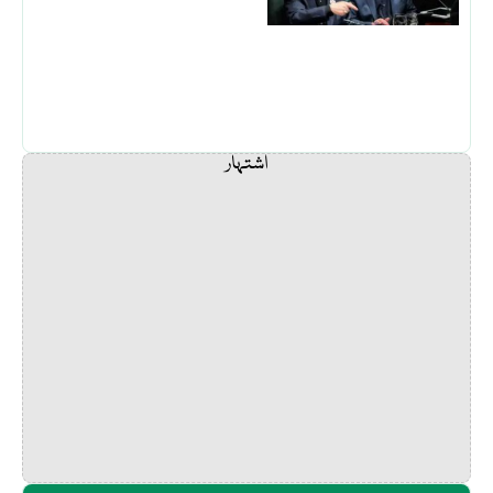
اشتہار