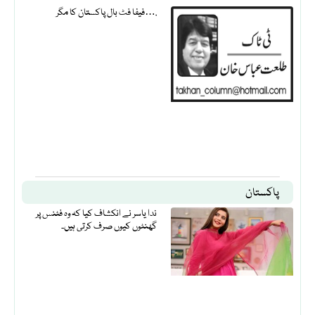
فیفا فٹ بال پاکستان کا مگر….
پاکستان
ندا یاسر نے انکشاف کیا کہ وہ فٹنس پر
گھنٹوں کیوں صرف کرتی ہیں۔