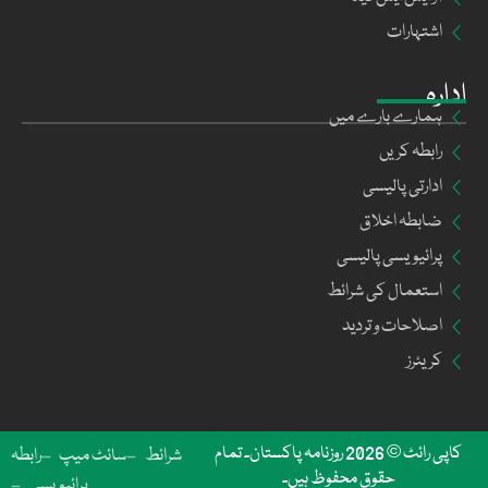
اشتہارات
ادارہ
ہمارے بارے میں
رابطہ کریں
ادارتی پالیسی
ضابطہ اخلاق
پرائیویسی پالیسی
استعمال کی شرائط
اصلاحات و تردید
کریئرز
کاپی رائٹ © 2026 روزنامہ پاکستان۔ تمام
شرائط
سائٹ میپ
رابطہ
حقوق محفوظ ہیں۔
پرائیویسی