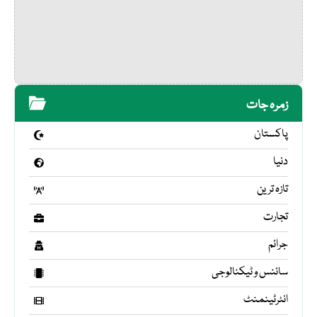
زمرہ جات
پاکستان
دنیا
تازہ ترین
تجارت
جرائم
سائنس و ٹیکنالوجی
انٹرٹینمنٹ