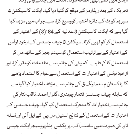
آزادی میں کمی نہیں اضافہ ہوگا۔ ملک میں چلنے والی وکلا
تحریک کے بعد ریفارمز کے موقع کو گنوا دیا گیا۔ ایکٹ کا سیکشن 4
سپریم کورٹ کے دائرہ اختیار کو وسیع کرتا ہے۔جواب میں مزید کہا
گیا ہے کہ ایکٹ کا سیکشن 3 عدلیہ کے 184(3) کے اختیار کے
استعمال کو کم نہیں کرتا۔ سیکشن 3 چیف جسٹس کے ازخود نوٹس
کے اختیار کے بے ترتیب استعمال کو سینئر ججز کے ساتھ مل کر
استعمال کا کہتا ہے۔ کمیٹی کی جانب سے مقدمات کو مقرر کرنا اور
از خود نوٹس کے اختیارات کے استعمال سے عوام کا اعتماد بڑھے
گا۔پاکستان م سلم لیگ ق کی جانب سے مؤقف اختیار کیا گیا ہے
کہ سابقہ چیف جسٹسز افتخار چوہدری ،گلزار احمد، ثاقب نثار کی
جانب سے اختیارات کا متحرک استعمال کیا گیا۔ چیف جسٹس کے
اختیارات کے استعمال کے نتائج اسٹیل مل ،پی کے ایل آئی اور نسلہ
ٹاور کی صورت میں سامنے آئے۔ پریکٹس اینڈ پروسیجر ایکٹ جیسی