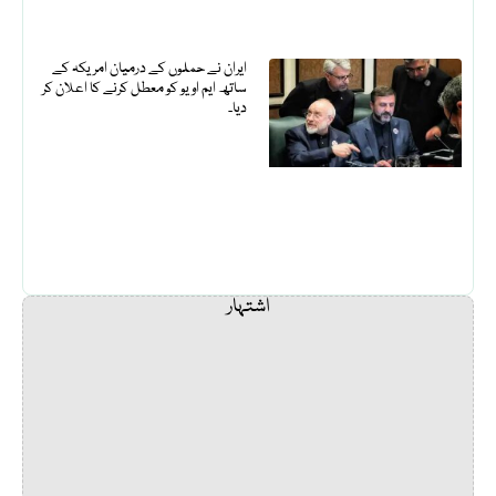
ایران نے حملوں کے درمیان امریکہ کے
ساتھ ایم او یو کو معطل کرنے کا اعلان کر
دیا۔
اشتہار