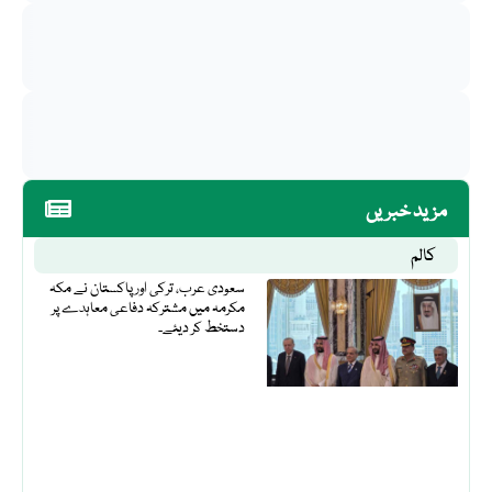
مزید خبریں
کالم
سعودی عرب، ترکی اور پاکستان نے مکہ
مکرمہ میں مشترکہ دفاعی معاہدے پر
دستخط کر دیئے۔