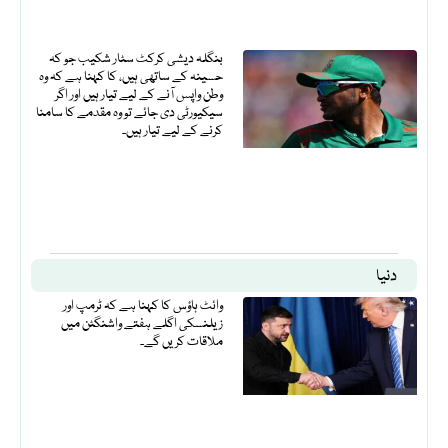
بنگلہ دیشی کرکٹ سٹار شکیب جو کہ
حسینہ کے ساتھی ہیں، کا کہنا ہے کہ وہ
وطن واپس آنے کے لیے تیار ہیں اور اگر
سیکیورٹی دی جائے تو وہ مقدمے کا سامنا
کرنے کے لیے تیار ہیں۔
دنیا
وائٹ ہاؤس کا کہنا ہے کہ ٹرمپ اور
زیلنسکی اگلے ہفتے واشنگٹن میں
ملاقات کریں گے۔