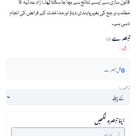
قانون سازی سے ایسے نتائج سے بچا جا سکتا تھا۔ آزاد عدلیہ کا
مطلب ہر جج کی بغیر پابندی،دباؤ اور مداخلت کے فرائض کی انجام
دہی ہے۔
تبصرے
(0)
🌙
0
کل تبصرے
ترتیب:
اپنا تبصرہ لکھیں