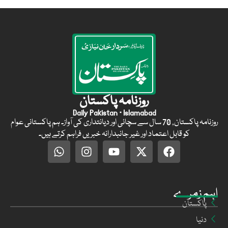
روزنامہ پاکستان
Daily Pakistan · Islamabad
روزنامہ پاکستان, 70 سال سے سچائی اور دیانتداری کی آواز۔ ہم پاکستانی عوام
کو قابل اعتماد اور غیر جانبدارانہ خبریں فراہم کرتے ہیں۔
اہم زمرے
پاکستان
دنیا