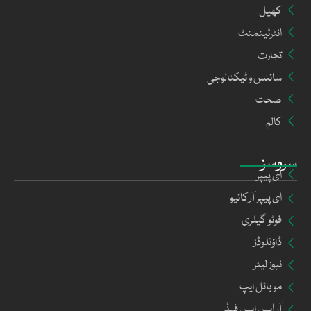
کھیل
انٹرٹینمنٹ
تجارت
سائنس و ٹیکنالوجی
صحت
کالم
سروسز
ای پیپر
ای پیپر آرکائیو
فوٹو گیلری
ڈاؤنلوڈز
نیوز لیٹر
موبائل ایپ
آر ایس ایس فیڈ