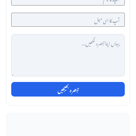
تبصرہ بھیجیں