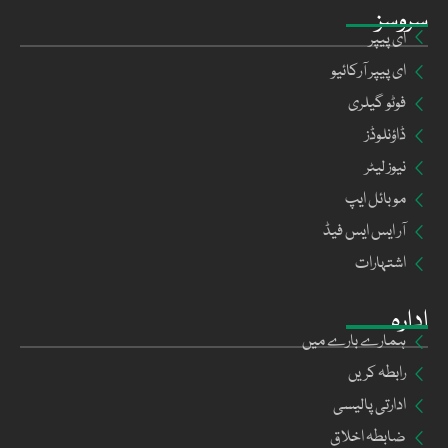
سروسز
ای پیپر
ای پیپر آرکائیو
فوٹو گیلری
ڈاؤنلوڈز
نیوز لیٹر
موبائل ایپ
آر ایس ایس فیڈ
اشتہارات
ادارہ
ہمارے بارے میں
رابطہ کریں
ادارتی پالیسی
ضابطہ اخلاق