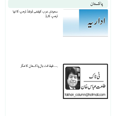
پاکستان
سعودی عرب کیلئے ڈونلڈ ٹرمپ کا نیا
ٹرمپ کارڈ
فیفا فٹ بال پاکستان کا مگر….