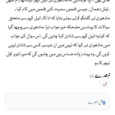
جاتی تھی ، آپ کو بتادیں کہ مادھوری نے انیل کپور کیساتھ رام لکھن
، ٹوٹل دھمال ، جیسی فلموں سمیت کئی فلموں میں کام کیا ۔
مادھوری نے گفتگو کرتے ہوئے بتایا کہ اداکار انیل کپور سے متعلق
سوالات کا بہت ہی مضحکہ خیز جواب دیا ۔مادھوری سے پوچھا گیا
کہ کیا وہ انیل کپور سے شادی کرنا چاہیں گی ، اس سوال کے جواب
میں مادھوری نے کہا کہ نہیں میں ان جیسے کسی سے شادی نہیں
کروں گی ، وہ بہت زیادہ حساس ہیں میں چاہوں گی کہ میرا شوہر کول
نیچر کا ہو
تبصرے
(0)
🌙
0
کل تبصرے