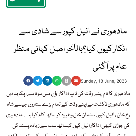
مادھوری نے انیل کپور سے شادی سے
انکار کیوں کیا؟بالآخر اصل کہانی منظر
عام پر آگئی
Sunday, 18 June, 2023
مادھوری کا نام اپنے وقت کی ٹاپ اداکاراﺅں میں ہوتا ہے آپکو بتادیں
کہ مادھوری ڈکشٹ نے اپنے وقت کے تمام بڑے ستاروں جیسے شاہ
رخ خان ، انیل کپور ، سلمان خان وغیرہ کیساتھ کام کیا ہے۔مادھوری
کی جوڑی کبھی اداکار انیل کپور کیساتھ سب سے زیادہ پسند کی