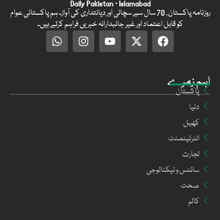
Daily Pakistan · Islamabad
روزنامہ پاکستان, 70 سال سے سچائی اور دیانتداری کی آواز۔ ہم پاکستانی عوام
کو قابل اعتماد اور غیر جانبدارانہ خبریں فراہم کرتے ہیں۔
اہم زمرے
پاکستان
دنیا
کھیل
انٹرٹینمنٹ
تجارت
سائنس و ٹیکنالوجی
صحت
کالم