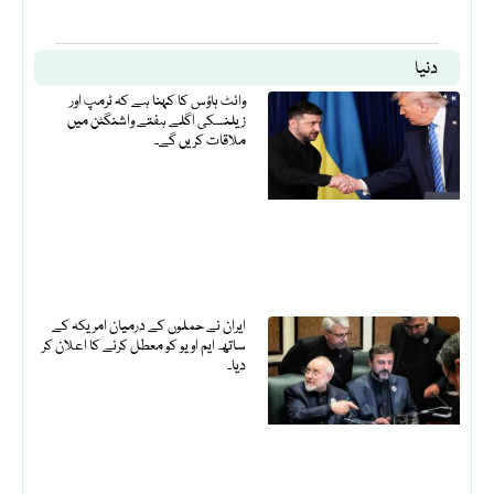
دنیا
وائٹ ہاؤس کا کہنا ہے کہ ٹرمپ اور
زیلنسکی اگلے ہفتے واشنگٹن میں
ملاقات کریں گے۔
ایران نے حملوں کے درمیان امریکہ کے
ساتھ ایم او یو کو معطل کرنے کا اعلان کر
دیا۔