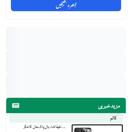
تبصرہ بھیجیں
مزید خبریں
کالم
فیفا فٹ بال پاکستان کا مگر….