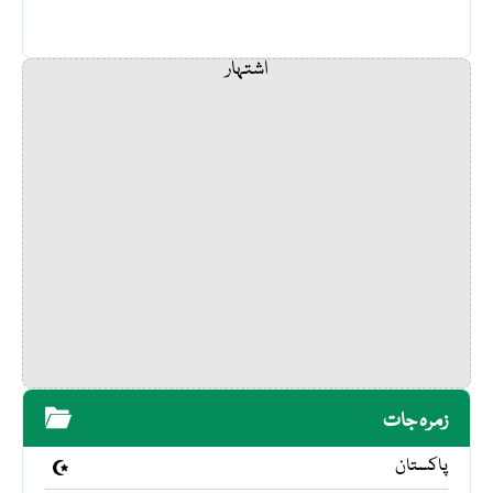
اشتہار
زمرہ جات
پاکستان