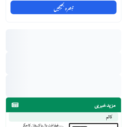
تبصرہ بھیجیں
مزید خبریں
کالم
فیفا فٹ بال پاکستان کا مگر….