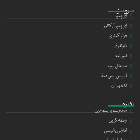
سروسز
ای پیپر
ای پیپر آرکائیو
فوٹو گیلری
ڈاؤنلوڈز
نیوز لیٹر
موبائل ایپ
آر ایس ایس فیڈ
اشتہارات
ادارہ
ہمارے بارے میں
رابطہ کریں
ادارتی پالیسی