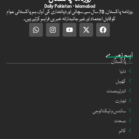
Daily Pakistan · Islamabad
روزنامہ پاکستان, 70 سال سے سچائی اور دیانتداری کی آواز۔ ہم پاکستانی عوام
کو قابل اعتماد اور غیر جانبدارانہ خبریں فراہم کرتے ہیں۔
اہم زمرے
پاکستان
دنیا
کھیل
انٹرٹینمنٹ
تجارت
سائنس و ٹیکنالوجی
صحت
کالم