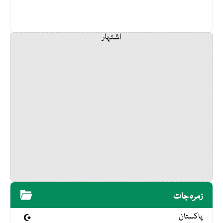
اشتہار
زمرہ جات
پاکستان