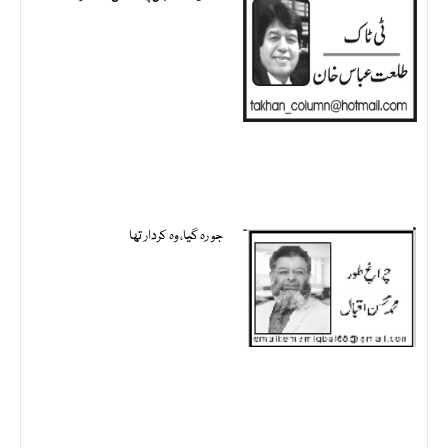
جو رہ گیا، وہ کردار تھا