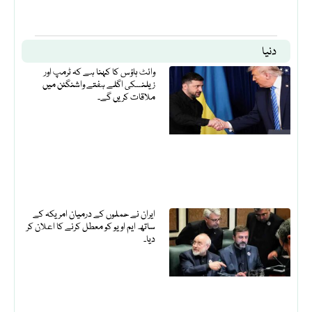
دنیا
وائٹ ہاؤس کا کہنا ہے کہ ٹرمپ اور
زیلنسکی اگلے ہفتے واشنگٹن میں
ملاقات کریں گے۔
ایران نے حملوں کے درمیان امریکہ کے
ساتھ ایم او یو کو معطل کرنے کا اعلان کر
دیا۔