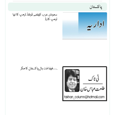
پاکستان
سعودی عرب کیلئے ڈونلڈ ٹرمپ کا نیا
ٹرمپ کارڈ
فیفا فٹ بال پاکستان کا مگر….