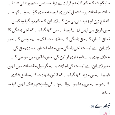
ہائیکورٹ کا حکم کالعدم قرار دے دیا۔جسٹس منصور علی شاہ نے
سات صفحات پر مشتمل تحریری فیصلہ جاری کرتے ہوئے کہا ہے
کہ تاج دین اور زبیدہ بی بی جن کے ڈی این کا حکم دیا گیا وہ کیس
میں فریق ہی نہیں تھے.فیصلے میں کہا گیا ہے کہ نجی زندگی کا
تعلق انسان کے حق زندگی کے ساتھ منسلک ہے، مرضی کے بغیر
ڈی این اے ٹیسٹ نجی زندگی میں مداخلت اور بنیادی حق کی
خلاف ورزی ہے، فوجداری قوانین کی بعض شقوں میں مرضی کے
بغیر ڈی این اے ٹیسٹ کی اجازت ہے مگر سول مقدمات میں نہیں۔
فیصلے میں مزید کہا گیا ہے کہ قانون شہادت کے مطابق شادی
کے عرصے میں پیدا ہونے والے بچے کی ولدیت پر شک نہیں کیا جا
سکتا۔
تبصرے
(0)
🌙