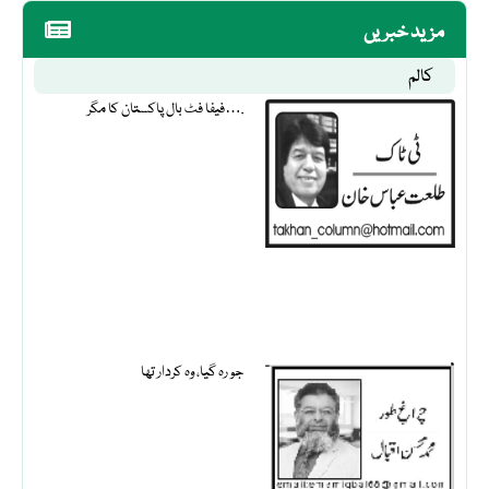
مزید خبریں
کالم
فیفا فٹ بال پاکستان کا مگر….
جو رہ گیا، وہ کردار تھا