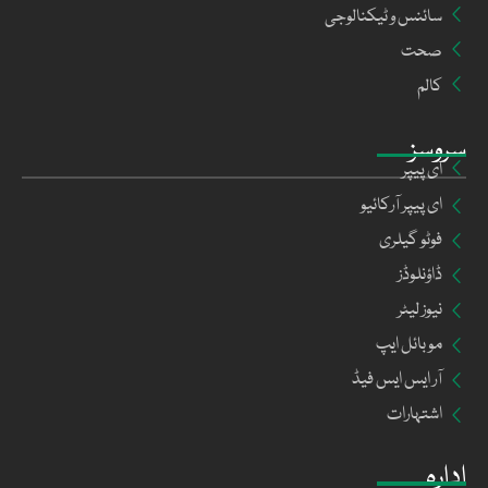
سائنس و ٹیکنالوجی
صحت
کالم
سروسز
ای پیپر
ای پیپر آرکائیو
فوٹو گیلری
ڈاؤنلوڈز
نیوز لیٹر
موبائل ایپ
آر ایس ایس فیڈ
اشتہارات
ادارہ