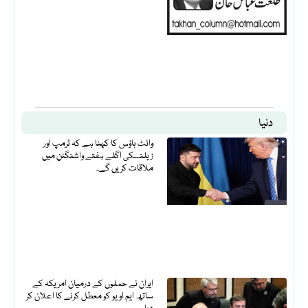
دنیا
وائٹ ہاؤس کا کہنا ہے کہ ٹرمپ اور
زیلنسکی اگلے ہفتے واشنگٹن میں
ملاقات کریں گے۔
ایران نے حملوں کے درمیان امریکہ کے
ساتھ ایم او یو کو معطل کرنے کا اعلان کر