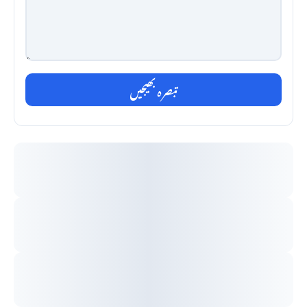
تبصرہ بھیجیں