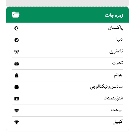
زمرہ جات
پاکستان
دنیا
تازہ ترین
تجارت
جرائم
سائنس و ٹیکنالوجی
انٹرٹینمنٹ
صحت
کھیل