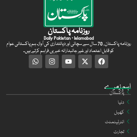
روزنامہ پاکستان
Daily Pakistan · Islamabad
روزنامہ پاکستان, 70 سال سے سچائی اور دیانتداری کی آواز۔ ہم پاکستانی عوام
کو قابل اعتماد اور غیر جانبدارانہ خبریں فراہم کرتے ہیں۔
اہم زمرے
پاکستان
دنیا
کھیل
انٹرٹینمنٹ
تجارت