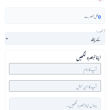
0
کل تبصرے
ترتیب:
اپنا تبصرہ لکھیں