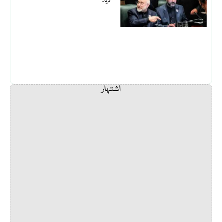
دیا۔
اشتہار