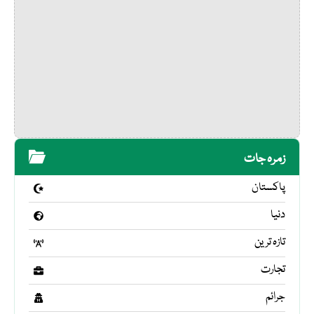
زمرہ جات
پاکستان
دنیا
تازہ ترین
تجارت
جرائم