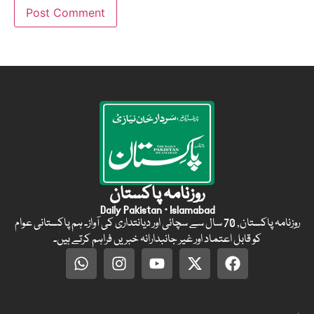
روزنامہ پاکستان
Daily Pakistan · Islamabad
روزنامہ پاکستان, 70 سال سے سچائی اور دیانتداری کی آواز۔ ہم پاکستانی عوام
کو قابل اعتماد اور غیر جانبدارانہ خبریں فراہم کرتے ہیں۔