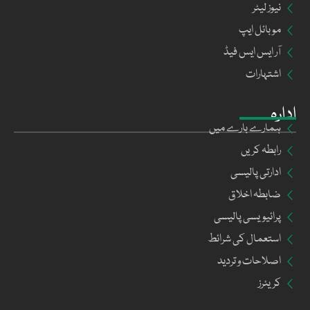
نیوز لیٹر
موبائل ایپ
آر ایس ایس فیڈ
اشتہارات
ادارہ
ہمارے بارے میں
رابطہ کریں
ادارتی پالیسی
ضابطہ اخلاق
پرائیویسی پالیسی
استعمال کی شرائط
اصلاحات و تردید
کریئرز