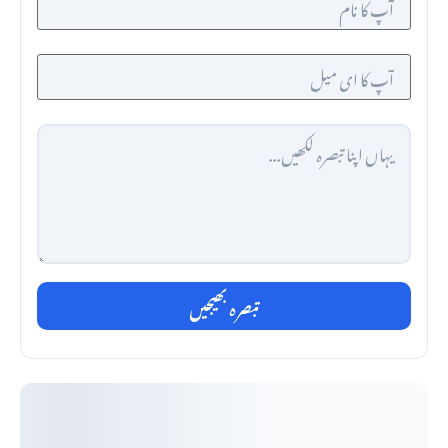
تبصرہ بھیجیں