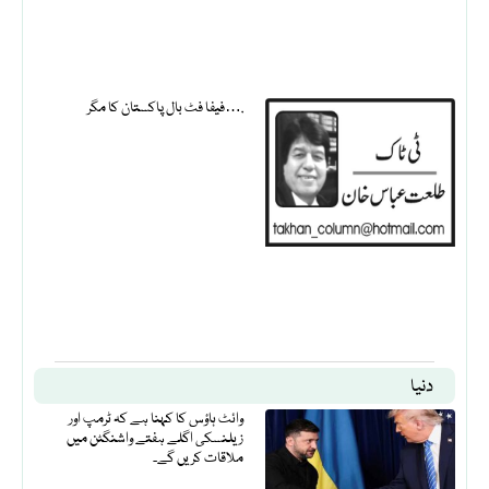
فیفا فٹ بال پاکستان کا مگر….
دنیا
وائٹ ہاؤس کا کہنا ہے کہ ٹرمپ اور
زیلنسکی اگلے ہفتے واشنگٹن میں
ملاقات کریں گے۔