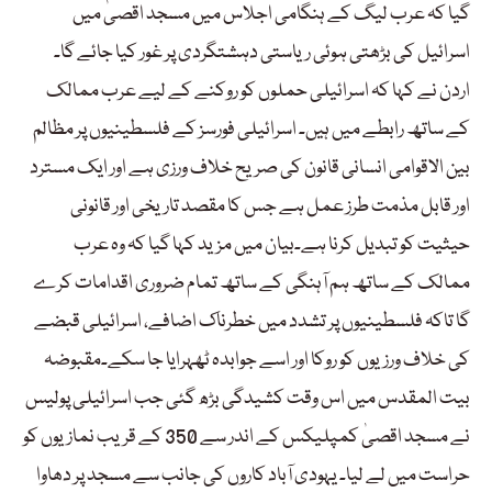
گیا کہ عرب لیگ کے ہنگامی اجلاس میں مسجد اقصیٰ میں
اسرائیل کی بڑھتی ہوئی ریاستی دہشتگردی پر غور کیا جائے گا۔
اردن نے کہا کہ اسرائیلی حملوں کو روکنے کے لیے عرب ممالک
کے ساتھ رابطے میں ہیں۔ اسرائیلی فورسز کے فلسطینیوں پر مظالم
بین الاقوامی انسانی قانون کی صریح خلاف ورزی ہے اور ایک مسترد
اور قابل مذمت طرز عمل ہے جس کا مقصد تاریخی اور قانونی
حیثیت کو تبدیل کرنا ہے۔بیان میں مزید کہا گیا کہ وہ عرب
ممالک کے ساتھ ہم آہنگی کے ساتھ تمام ضروری اقدامات کرے
گا تاکہ فلسطینیوں پر تشدد میں خطرناک اضافے، اسرائیلی قبضے
کی خلاف ورزیوں کو روکا اور اسے جوابدہ ٹھہرایا جا سکے۔مقبوضہ
بیت المقدس میں اس وقت کشیدگی بڑھ گئی جب اسرائیلی پولیس
نے مسجد اقصیٰ کمپلیکس کے اندر سے 350 کے قریب نمازیوں کو
حراست میں لے لیا۔ یہودی آباد کاروں کی جانب سے مسجد پر دھاوا