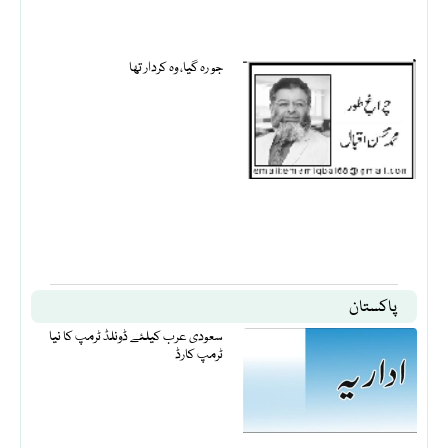
جو رہ گیا، وہ کردار تھا
پاکستان
سعودی عرب کیلئے ڈونلڈ ٹرمپ کا نیا
ٹرمپ کارڈ