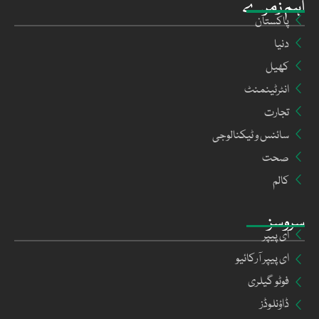
اہم زمرے
پاکستان
دنیا
کھیل
انٹرٹینمنٹ
تجارت
سائنس و ٹیکنالوجی
صحت
کالم
سروسز
ای پیپر
ای پیپر آرکائیو
فوٹو گیلری
ڈاؤنلوڈز