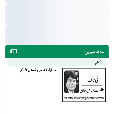
مزید خبریں
کالم
فیفا فٹ بال پاکستان کا مگر….