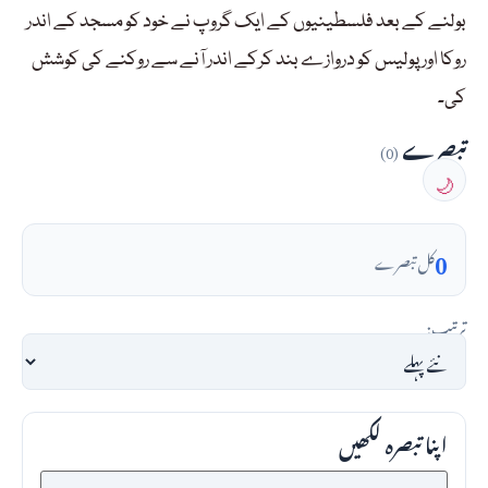
بولنے کے بعد فلسطینیوں کے ایک گروپ نے خود کو مسجد کے اندر
روکا اور پولیس کو دروازے بند کرکے اندر آنے سے روکنے کی کوشش
کی۔
تبصرے
(0)
🌙
0
کل تبصرے
ترتیب:
اپنا تبصرہ لکھیں