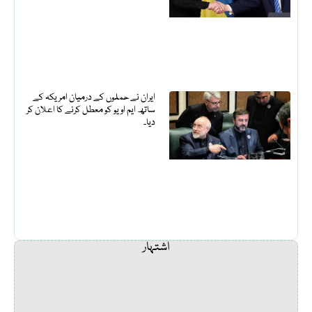
ایران نے حملوں کے درمیان امریکہ کے
ساتھ ایم او یو کو معطل کرنے کا اعلان کر
دیا۔
اشتہار