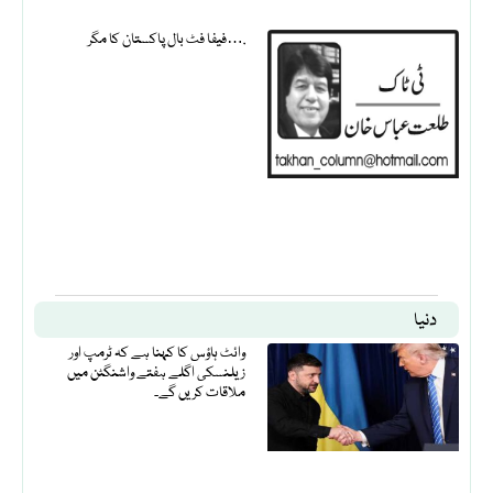
فیفا فٹ بال پاکستان کا مگر….
دنیا
وائٹ ہاؤس کا کہنا ہے کہ ٹرمپ اور
زیلنسکی اگلے ہفتے واشنگٹن میں
ملاقات کریں گے۔