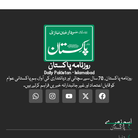
روزنامہ پاکستان
Daily Pakistan · Islamabad
روزنامہ پاکستان, 70 سال سے سچائی اور دیانتداری کی آواز۔ ہم پاکستانی عوام
کو قابل اعتماد اور غیر جانبدارانہ خبریں فراہم کرتے ہیں۔
اہم زمرے
پاکستان
دنیا