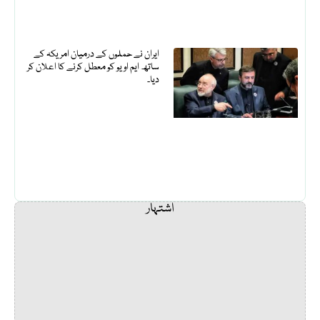
ایران نے حملوں کے درمیان امریکہ کے
ساتھ ایم او یو کو معطل کرنے کا اعلان کر
دیا۔
اشتہار