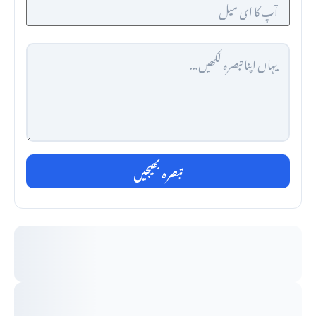
تبصرہ بھیجیں