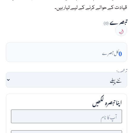
قیادت کے حوالے کرنے کے لیے تیار ہیں۔
تبصرے
(0)
🌙
0
کل تبصرے
ترتیب:
اپنا تبصرہ لکھیں