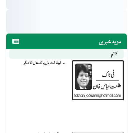
مزید خبریں
کالم
فیفا فٹ بال پاکستان کا مگر….