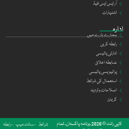
آر ایس ایس فیڈ
اشتہارات
ادارہ
ہمارے بارے میں
رابطہ کریں
ادارتی پالیسی
ضابطہ اخلاق
پرائیویسی پالیسی
استعمال کی شرائط
اصلاحات و تردید
کریئرز
کاپی رائٹ © 2026 روزنامہ پاکستان۔ تمام
شرائط
سائٹ میپ
رابطہ