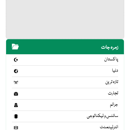
زمرہ جات
پاکستان
دنیا
تازہ ترین
تجارت
جرائم
سائنس و ٹیکنالوجی
انٹرٹینمنٹ