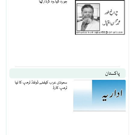
جو رہ گیا، وہ کردار تھا
پاکستان
سعودی عرب کیلئے ڈونلڈ ٹرمپ کا نیا
ٹرمپ کارڈ