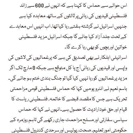
اس حوالے سے حماس کا کہنا ہے کہ انہوں نے 600 سے زائد
فلسطینی قیدیوں کی رہائی پر ثالثوں کے ساتھ معاہدہ کیا ہے
جنہیں اسرائیل نے گزشتہ ہفتے رہا کیا تھا، اب انہیں اس معاہدے
کے تحت جلد آزاد کیا جائے گا جبکہ اسرائیل مزید فلسطینی
خواتین اور بچوں کو بھی رہا کرے گا۔
اسرائیلی اہلکار نے بھی تصدیق کی ہے کہ یرغمالیوں کی لاشوں کی
واپسی اور قیدیوں کی رہائی آج یا کل متوقع ہے جبکہ 8 مارچ تک اگر
مزید یرغمالیوں کو رہا نہیں کیا گیا تو جنگ بندی ختم ہو جائے گی۔
باسم نعیم نے انٹرویو میں کہا کہ حماس فلسطینی قومی مزاحمتی
تحریک ہے جس کا مقصد قبضے کا خاتمہ، فلسطینی ریاست کا
قیام اور حق خودارادیت کا حصول ہے۔انہوں نے کہا کہ حماس
سیاسی، سفارتی اور مسلح مزاحمت جاری رکھے گی تاہم روزمرہ کے
حکومتی امور تعلیم، صحت، پولیس اور سرحدی کنٹرول فلسطینی