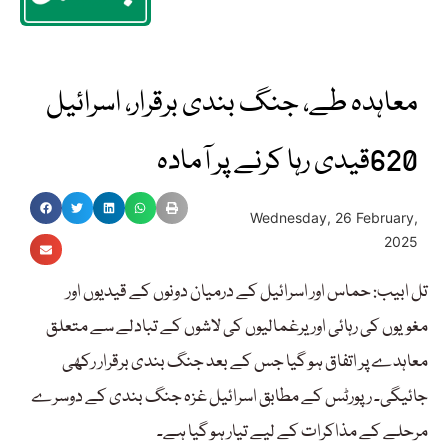
معاہدہ طے، جنگ بندی برقرار، اسرائیل
620قیدی رہا کرنے پر آمادہ
Wednesday, 26 February,
2025
تل ابیب: حماس اور اسرائیل کے درمیان دونوں کے قیدیوں اور
مغویوں کی رہائی اور یرغمالیوں کی لاشوں کے تبادلے سے متعلق
معاہدے پر اتفاق ہو گیا جس کے بعد جنگ بندی برقرار رکھی
جائیگی۔ رپورٹس کے مطابق اسرائیل غزہ جنگ بندی کے دوسرے
مرحلے کے مذاکرات کے لیے تیار ہو گیا ہے۔