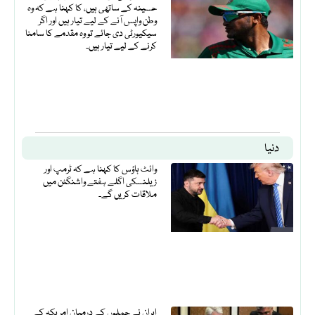
حسینہ کے ساتھی ہیں، کا کہنا ہے کہ وہ
وطن واپس آنے کے لیے تیار ہیں اور اگر
سیکیورٹی دی جائے تو وہ مقدمے کا سامنا
کرنے کے لیے تیار ہیں۔
دنیا
وائٹ ہاؤس کا کہنا ہے کہ ٹرمپ اور
زیلنسکی اگلے ہفتے واشنگٹن میں
ملاقات کریں گے۔
ایران نے حملوں کے درمیان امریکہ کے