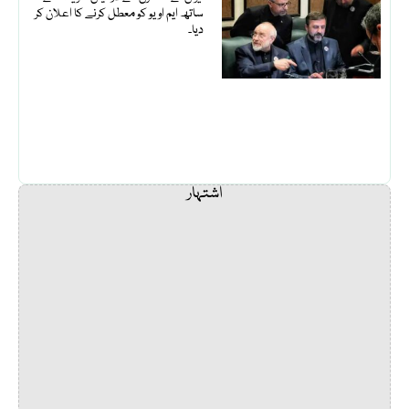
ساتھ ایم او یو کو معطل کرنے کا اعلان کر
دیا۔
اشتہار