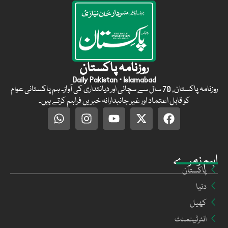
روزنامہ پاکستان
Daily Pakistan · Islamabad
روزنامہ پاکستان, 70 سال سے سچائی اور دیانتداری کی آواز۔ ہم پاکستانی عوام
کو قابل اعتماد اور غیر جانبدارانہ خبریں فراہم کرتے ہیں۔
اہم زمرے
پاکستان
دنیا
کھیل
انٹرٹینمنٹ