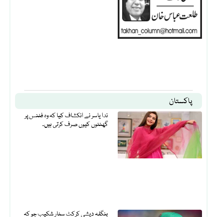
پاکستان
ندا یاسر نے انکشاف کیا کہ وہ فٹنس پر
گھنٹوں کیوں صرف کرتی ہیں۔
بنگلہ دیشی کرکٹ سٹار شکیب جو کہ