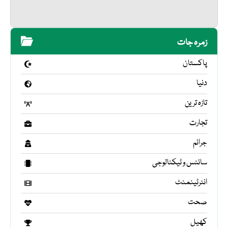
زمرہ جات
پاکستان
دنیا
تازہ ترین
تجارت
جرائم
سائنس و ٹیکنالوجی
انٹرٹینمنٹ
صحت
کھیل