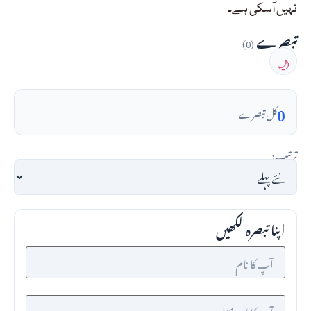
نہیں آسکی ہے۔
تبصرے
(0)
🌙
0
کل تبصرے
ترتیب:
اپنا تبصرہ لکھیں