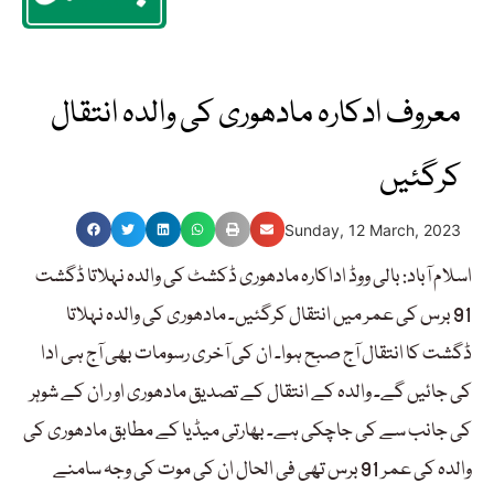
معروف ادکارہ مادھوری کی والدہ انتقال
کرگئیں
Sunday, 12 March, 2023
اسلام آباد: بالی ووڈ اداکارہ مادھوری ڈکشٹ کی والدہ نہلاتا ڈگشت
91 برس کی عمر میں انتقال کرگئیں۔ مادھوری کی والدہ نہلاتا
ڈگشت کا انتقال آج صبح ہوا۔ ان کی آخری رسومات بھی آج ہی ادا
کی جائیں گے۔ والدہ کے انتقال کے تصدیق مادھوری او ر ان کے شوہر
کی جانب سے کی جاچکی ہے۔ بھارتی میڈیا کے مطابق مادھوری کی
والدہ کی عمر 91 برس تھی فی الحال ان کی موت کی وجہ سامنے