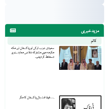
مزید خبریں
کالم
سعودی عرب، ترکی اور پاکستان نے مکہ
مکرمہ میں مشترکہ دفاعی معاہدے پر
دستخط کر دیئے۔
فیفا فٹ بال پاکستان کا مگر….