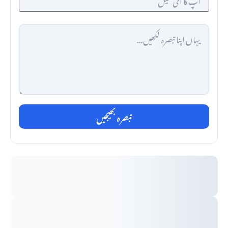
تبصرہ بھیجیں