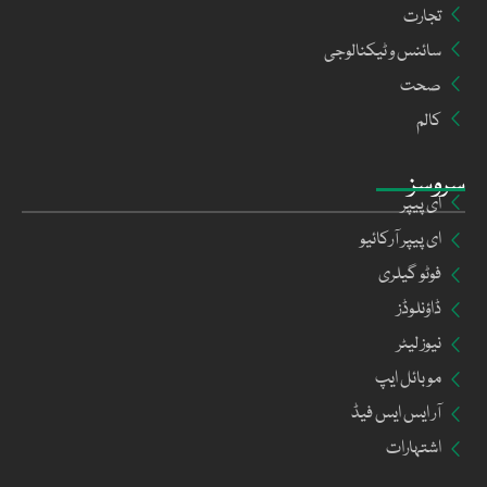
تجارت
سائنس و ٹیکنالوجی
صحت
کالم
سروسز
ای پیپر
ای پیپر آرکائیو
فوٹو گیلری
ڈاؤنلوڈز
نیوز لیٹر
موبائل ایپ
آر ایس ایس فیڈ
اشتہارات