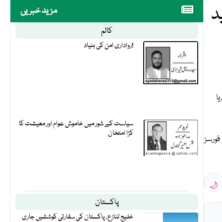
د
مزید خبریں
کالم
رواداری امن کی بنیاد!
 کر دیا
سیاست کے شور میں خاموش عوام اور معیشت کا
کڑا امتحان
فورسز
🌙
پاکستان
خلیج تنازع، پاکستان کی سفارتی کوششیں جاری