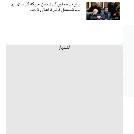
ایران نے حملوں کے درمیان امریکہ کے ساتھ ایم
او یو کو معطل کرنے کا اعلان کر دیا۔
اشتہار