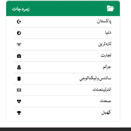
زمرہ جات
پاکستان
دنیا
تازہ ترین
تجارت
جرائم
سائنس و ٹیکنالوجی
انٹرٹینمنٹ
صحت
کھیل