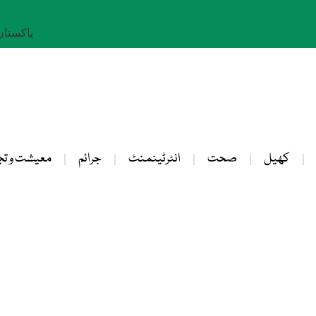
پاکستان: 25 صفر 
کھیل
صحت
انٹرٹینمنٹ
جرائم
معیشت و تج