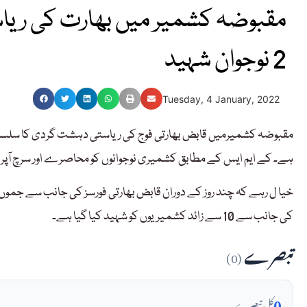
مقبوضہ کشمیر میں بھارت کی ریا
2 نوجوان شہید
Tuesday, 4 January, 2022
ہے۔ کے ایم ایس کے مطابق کشمیری نوجوانوں کو محاصرے اور سرچ آپریش
خیا ل رہے کہ چند روز کے دوران قابض بھارتی فورسز کی جانب سے جموں ک
کی جانب سے 10 سے زائد کشمیریوں کو شہید کیا گیا ہے۔
تبصرے
(0)
0
کل تبصرے