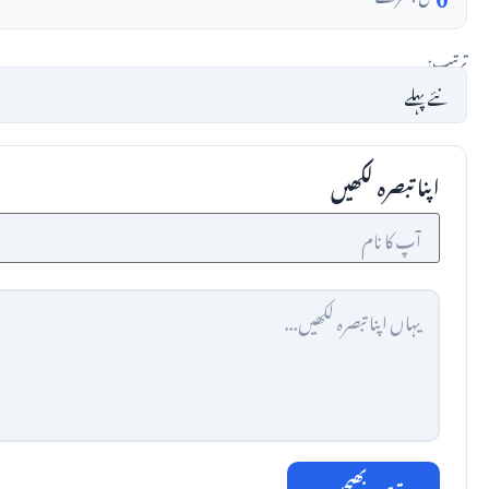
ترتیب:
اپنا تبصرہ لکھیں
تبصرہ بھیجیں