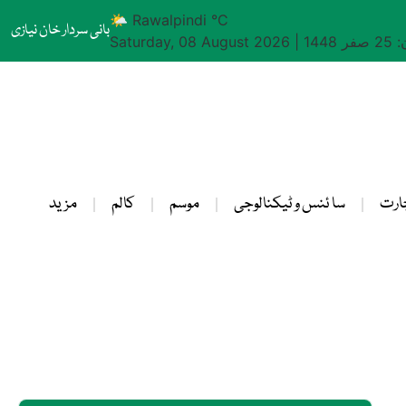
🌤 Rawalpindi °C
بانی سردار خان نیازی
1448
|
Saturday, 08 August 2026
ارت
سا ئنس و ٹیکنالوجی
موسم
کالم
مزید