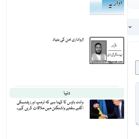
رواداری امن کی بنیاد!
دنیا
وائٹ ہاؤس کا کہنا ہے کہ ٹرمپ اور زیلنسکی
اگلے ہفتے واشنگٹن میں ملاقات کریں گے۔