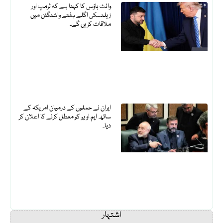
وائٹ ہاؤس کا کہنا ہے کہ ٹرمپ اور
زیلنسکی اگلے ہفتے واشنگٹن میں
ملاقات کریں گے۔
ایران نے حملوں کے درمیان امریکہ کے
ساتھ ایم او یو کو معطل کرنے کا اعلان کر
دیا۔
اشتہار