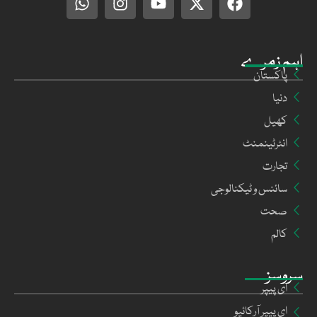
اہم زمرے
پاکستان
دنیا
کھیل
انٹرٹینمنٹ
تجارت
سائنس و ٹیکنالوجی
صحت
کالم
سروسز
ای پیپر
ای پیپر آرکائیو