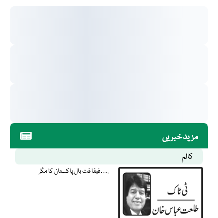
مزید خبریں
کالم
فیفا فٹ بال پاکستان کا مگر….