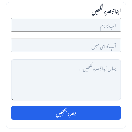
اپنا تبصرہ لکھیں
تبصرہ بھیجیں