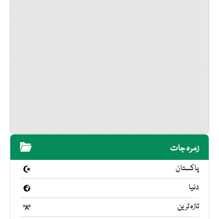
زمرہ جات
پاکستان
دنیا
تازہ ترین