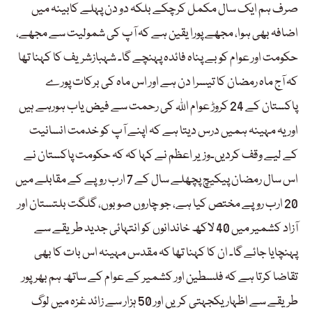
صرف ہم ایک سال مکمل کرچکے بلکہ دو دن پہلے کابینہ میں
اضافہ بھی ہوا، مجھے پورا یقین ہے کہ آپ کی شمولیت سے مجھے،
حکومت اور عوام کو بے پناہ فائدہ پہنچے گا۔ شہبازشریف کا کہنا تھا
کہ آج ماہ رمضان کا تیسرا دن ہے اور اس ماہ کی برکات پورے
پاکستان کے 24 کروڑ عوام اللہ کی رحمت سے فیض یاب ہورہے ہیں
اور یہ مہینہ ہمیں درس دیتا ہے کہ اپنے آپ کو خدمت انسانیت
کے لیے وقف کردیں۔وزیر اعظم نے کہا کہ کہ حکومت پاکستان نے
اس سال رمضان پیکیچ پچھلے سال کے 7 ارب روپے کے مقابلے میں
20 ارب روپے مختص کیا ہے، جو چاروں صوبوں، گلگت بلتستان اور
آزاد کشمیر میں 40 لاکھ خاندانوں کو انتہائی جدید طریقے سے
پہنچایا جائے گا۔ ان کا کہنا تھا کہ مقدس مہینہ اس بات کا بھی
تقاضا کرتا ہے کہ فلسطین اور کشمیر کے عوام کے ساتھ ہم بھرپور
طریقے سے اظہار یکجہتی کریں اور 50 ہزار سے زائد غزہ میں لوگ