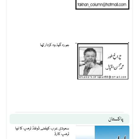
جو رہ گیا، وہ کردار تھا
پاکستان
سعودی عرب کیلئے ڈونلڈ ٹرمپ کا نیا
ٹرمپ کارڈ