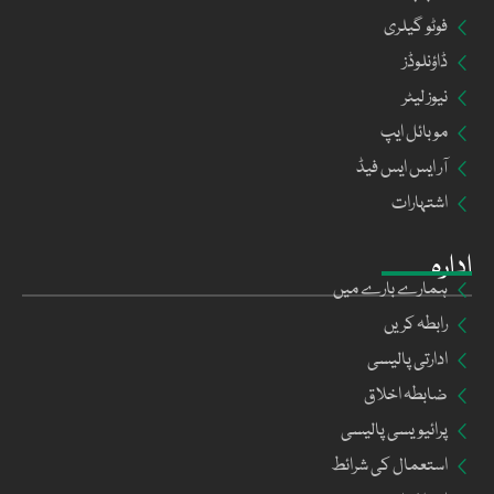
فوٹو گیلری
ڈاؤنلوڈز
نیوز لیٹر
موبائل ایپ
آر ایس ایس فیڈ
اشتہارات
ادارہ
ہمارے بارے میں
رابطہ کریں
ادارتی پالیسی
ضابطہ اخلاق
پرائیویسی پالیسی
استعمال کی شرائط