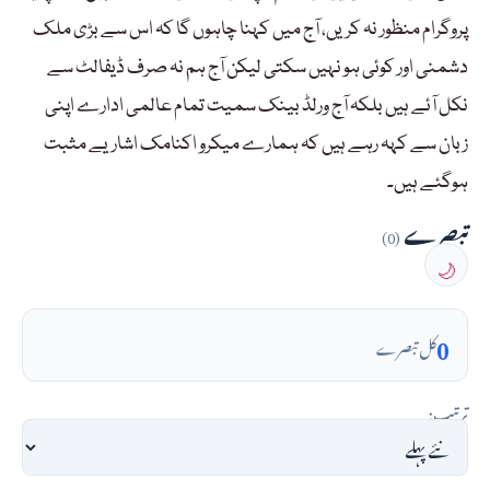
پروگرام منظور نہ کریں، آج میں کہنا چاہوں گا کہ اس سے بڑی ملک
دشمنی اور کوئی ہو نہیں سکتی لیکن آج ہم نہ صرف ڈیفالٹ سے
نکل آئے ہیں بلکہ آج ورلڈ بینک سمیت تمام عالمی ادارے اپنی
زبان سے کہہ رہے ہیں کہ ہمارے میکرو اکنامک اشاریے مثبت
ہوگئے ہیں۔
تبصرے
(0)
🌙
0
کل تبصرے
ترتیب: