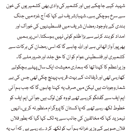
شہید کیے جاچکے ہیں اور کشمیر کی وادی بھی کشمیریوں کی خون
سے سرخ ہوچکی ہے۔ شہبازشریف نے کہا کہ آج غزہ میں جنگ
بندی کے باوجود رمضان شریف میں فلسطینیوں کی خوراک اور
امداد کو بند کرنے سے بڑا ظلم کوئی نہیں ہوسکتا، اس پر ہمیں
بھرپور آواز اٹھانی ہے اور اللہ چاہے گا کہ اسی رمضان کی برکات سے
کشمیری اور فلسطینی عوام کو ان کا حق جلد اور ضرور ملے گا۔
وزیراعظم کا کہنا تھا کہ ہماری معیشت ایک سال پہلے ہچکولے
کھارہی تھی اور ڈیفالٹ کے بہت قریب پہنچ چکی تھی جس کی بے
شمار وجوہات ہیں لیکن میں صرف یہ کہنا چاہوں گا کہ جب ہم آئی
ایم ایف سے گفتگو کررہے تھے تو وہ کون لوگ ہیں جو آئی ایم ایف کو
خطوط لکھ رہے تھے کہ پاکستان کا پروگرام منظور نہ کریں۔انہوں
نیمزید کہا کہ مخالفین کی جانب سے یہ تک کہا گیا کہ بطور فلاں
فلاں صوبے کے وزیر خزانہ ہم آپ کو لکھ کر دے رہے ہیں کہ آپ یہ