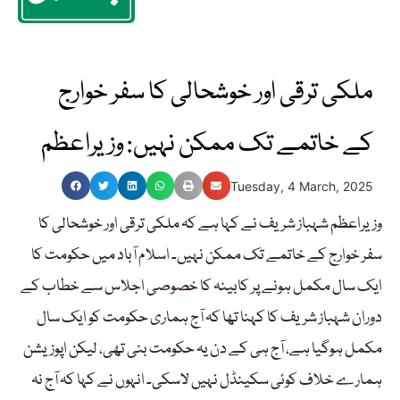
ملکی ترقی اور خوشحالی کا سفر خوارج
کے خاتمے تک ممکن نہیں: وزیراعظم
Tuesday, 4 March, 2025
وزیراعظم شہباز شریف نے کہا ہے کہ ملکی ترقی اور خوشحالی کا
سفر خوارج کے خاتمے تک ممکن نہیں۔ اسلام آباد میں حکومت کا
ایک سال مکمل ہونے پر کابینہ کا خصوصی اجلاس سے خطاب کے
دوران شہباز شریف کا کہنا تھا کہ آج ہماری حکومت کو ایک سال
مکمل ہوگیا ہے، آج ہی کے دن یہ حکومت بنی تھی، لیکن اپوزیشن
ہمارے خلاف کوئی سکینڈل نہیں لاسکی۔ انہوں نے کہا کہ آج نہ