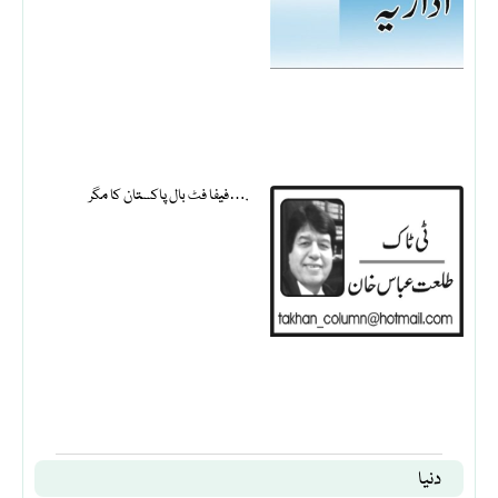
فیفا فٹ بال پاکستان کا مگر….
دنیا