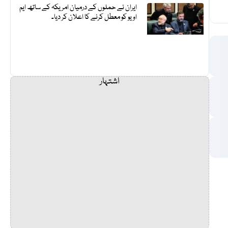
ایران نے حملوں کے درمیان امریکہ کے ساتھ ایم
او یو کو معطل کرنے کا اعلان کر دیا۔
اشتہار