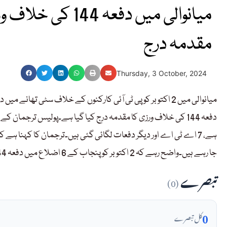
میانوالی میں دفعہ
مقدمہ درج
Thursday, 3 October, 2024
جا رہے ہیں۔واضح رہے کہ 2 اکتوبر کو پنجاب کے 6 اضلاع میں دفعہ 144 نافذ کر دی گئی تھی۔
تبصرے
(0)
0
کل تبصرے