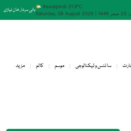
🌤 Rawalpindi 31.9°C
بانی سردار خان نیازی
1448
|
Saturday, 08 August 2026
ارت
سا ئنس و ٹیکنالوجی
موسم
کالم
مزید