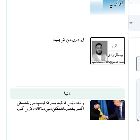
رواداری امن کی بنیاد!
دنیا
وائٹ ہاؤس کا کہنا ہے کہ ٹرمپ اور زیلنسکی
اگلے ہفتے واشنگٹن میں ملاقات کریں گے۔