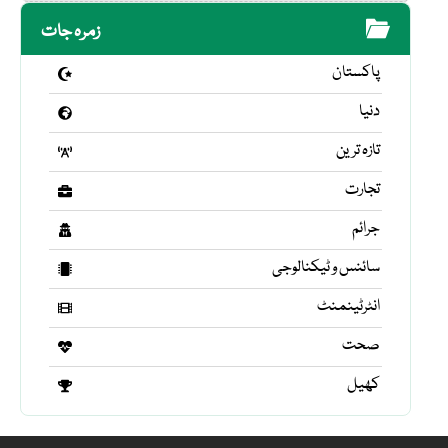
زمرہ جات
پاکستان
دنیا
تازہ ترین
تجارت
جرائم
سائنس و ٹیکنالوجی
انٹرٹینمنٹ
صحت
کھیل