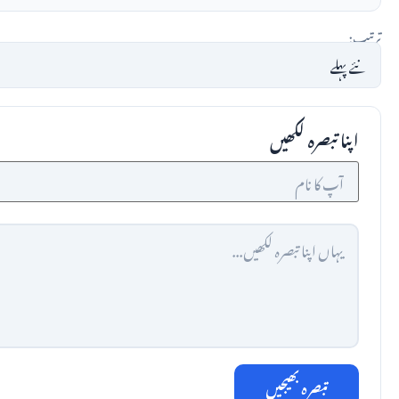
ترتیب:
اپنا تبصرہ لکھیں
تبصرہ بھیجیں