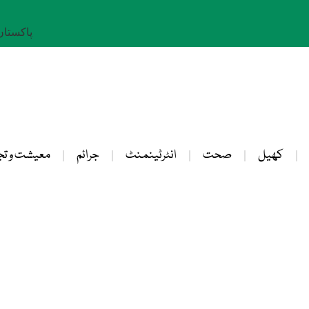
پاکستان: 25 صفر 
کھیل
صحت
انٹرٹینمنٹ
جرائم
معیشت و تج