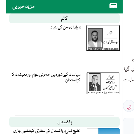
مزید خبریں
کالم
رواداری امن کی بنیاد!
ور
 مقدمہ درج کیا گیا
سیاست کے شور میں خاموش عوام اور معیشت کا
 چھاپے مارے
کڑا امتحان
🌙
پاکستان
خلیج تنازع، پاکستان کی سفارتی کوششیں جاری