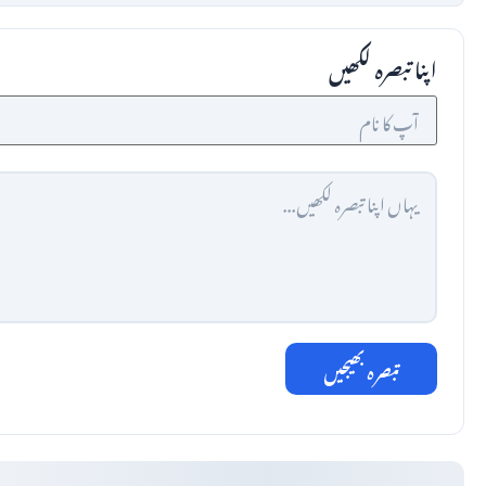
اپنا تبصرہ لکھیں
تبصرہ بھیجیں