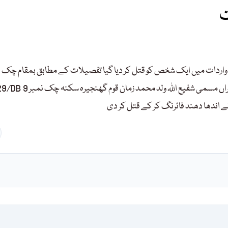
ت
 واردات میں ایک شخص کو قتل کر دیا گیا تفصیلات کے مطابق بمقام چک ن
29/DB علاقہ تھانہ واں بھچراں مسمی شفیع اللہ ولد محمد زمان قوم گھنجیرہ سکنہ چک نمبر 9/B
ے اندھا دھند فائرنگ کر کے قتل کر دی