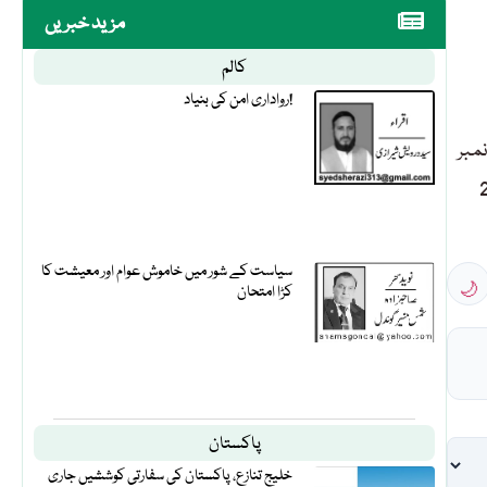
مزید خبریں
کالم
رواداری امن کی بنیاد!
مبر
D بذریعہ اسلحہ آتشیں فائر کر کے قتل کر دیا گیا
🌙
سیاست کے شور میں خاموش عوام اور معیشت کا
کڑا امتحان
پاکستان
خلیج تنازع، پاکستان کی سفارتی کوششیں جاری