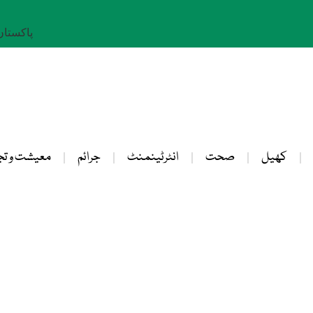
پاکستان: 25 صفر 
کھیل
صحت
انٹرٹینمنٹ
جرائم
معیشت و تج