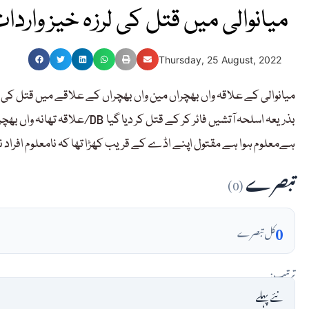
میانوالی میں قتل کی لرزہ خیز واردا
Thursday, 25 August, 2022
میانوالی کے علاقہ واں بھچراں مین واں بھچراں کے علاقے میں قتل کی
ہےمعلوم ہوا ہے مقتول اپنے اڈے کے قریب کھڑا تھا کہ نامعلوم افراد ن
تبصرے
(0)
0
کل تبصرے
ترتیب: