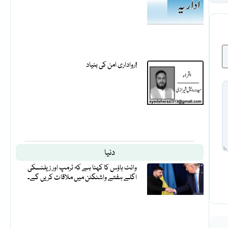
رواداری امن کی بنیاد!
دنیا
وائٹ ہاؤس کا کہنا ہے کہ ٹرمپ اور زیلنسکی
اگلے ہفتے واشنگٹن میں ملاقات کریں گے۔