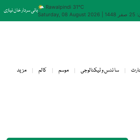
🌤 Rawalpindi 31°C
بانی سردار خان نیازی
1448
|
Saturday, 08 August 2026
ارت
سا ئنس و ٹیکنالوجی
موسم
کالم
مزید