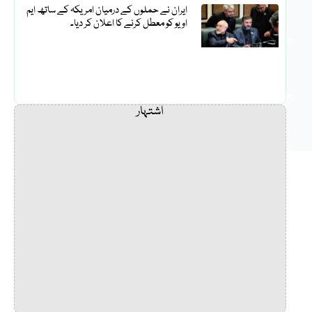
ایران نے حملوں کے درمیان امریکہ کے ساتھ ایم
او یو کو معطل کرنے کا اعلان کر دیا۔
اشتہار