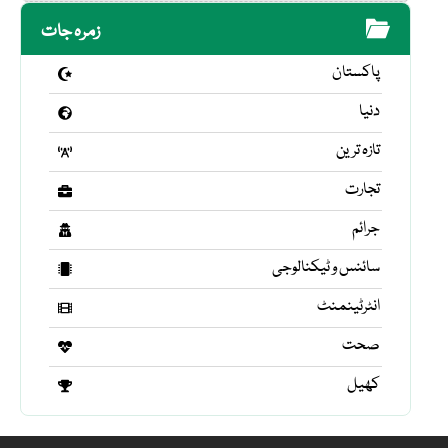
زمرہ جات
پاکستان
دنیا
تازہ ترین
تجارت
جرائم
سائنس و ٹیکنالوجی
انٹرٹینمنٹ
صحت
کھیل