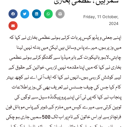
سمز ہیں ، عظمیٰ بخاری
Friday, 11 October,
2024
اپنے جعلی ویڈیو کیس پر بات کرتے ہوئے عظمی بخاری نے کہا کہ
میں وزیر ہوں، میرے پاس وسائل ہیں لیکن میں بدلہ نہیں لینا
چاہتی۔لاہور ہائیکورٹ کے باہر میڈیا سے گفتگو کرتے ہوئے عظمی
بخاری نے کہا کہ میں اپنا مقدمہ نہیں لڑ رہی، خواتین کے حقوق کے
لیے کوشش کر رہی ہوں۔انہوں نے کہا کہ ایف آئی اے نے کچھ بہتر
کام کیا جس کی چیف جسٹس نے تعریف بھی کی۔وزیراطلاعات
پنجاب نے کہا کہ پی ٹی آئی اپنے پروپیگنڈہ سیل سے لوگوں کی
توہین کرتی ہے، میرے کیس میں ملزم کے شوہر کے پاس موبائل فون
فرنچائز ہے اور اس خاتون کے نام پر اب تک 500 سمیں جاری ہو چکی