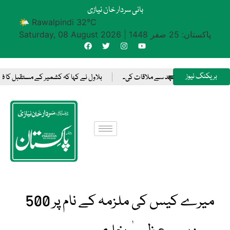
بانی سردار خان نیازی
🌤 Rawalpindi 32°C
پاکستان: 25 صفر 1448
|
Saturday, 08 August 2026
بریکنگ نیوز
ہ میں سعودی ولی عہد سے ملاقات کی۔
بلاول نے کہا کہ کشمیر کے مستقبل کا فیصل
میرے کیس کی ملزمہ کے نام پر 500