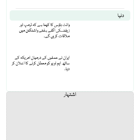
دنیا
وائٹ ہاؤس کا کہنا ہے کہ ٹرمپ اور
زیلنسکی اگلے ہفتے واشنگٹن میں
ملاقات کریں گے۔
ایران نے حملوں کے درمیان امریکہ کے
ساتھ ایم او یو کو معطل کرنے کا اعلان کر
دیا۔
اشتہار