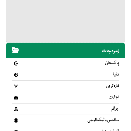
زمرہ جات
پاکستان
دنیا
تازہ ترین
تجارت
جرائم
سائنس و ٹیکنالوجی