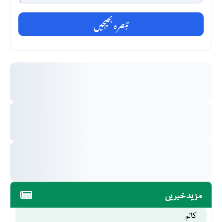
تبصرہ بھیجیں
مزید خبریں
کالم