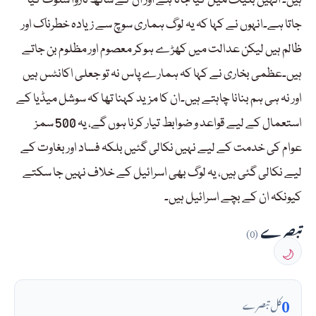
ہیں۔ انہیں بلیک میل کیا جاتا ہے اور ان کے ساتھ ناروا سلوک کیا
جاتا ہے۔انہوں نے کہا کہ یہ لوگ ہماری سوچ سے زیادہ خطرناک اور
ظالم ہیں لیکن عدالت میں کھڑے ہوکر معصوم اور مظلوم بن جاتے
ہیں۔عظمی بخاری نے کہا کہ ہمارے پاس نہ تو جعلی اکانٹس ہیں
اور نہ ہی ہم بنانا چاہتے ہیں۔ان کا مزید کہنا تھا کہ سوشل میڈیا کے
استعمال کے لیے قواعد و ضوابط تیار کرنا ہوں گے، یہ 500 سمز
عوام کی خدمت کے لیے نہیں نکالی گئیں بلکہ فساد اور بغاوت کے
لیے نکالی گئی ہیں، یہ لوگ بھی اسرائیل کے خلاف نہیں جا سکتے
کیونکہ ان کے بچے اسرائیل ہیں۔
تبصرے
(0)
🌙
0
کل تبصرے