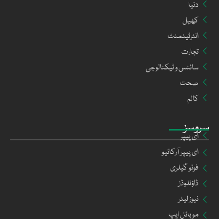
دنیا
کھیل
انٹرٹینمنٹ
تجارت
سائنس و ٹیکنالوجی
صحت
کالم
سروسز
ای پیپر
ای پیپر آرکائیو
فوٹو گیلری
ڈاؤنلوڈز
نیوز لیٹر
موبائل ایپ