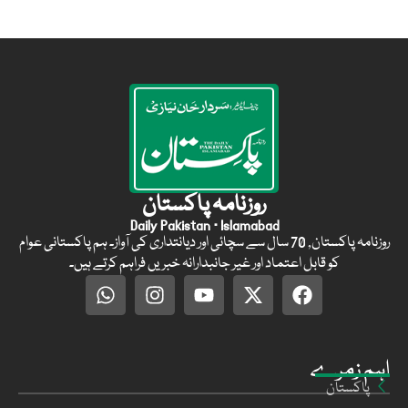
روزنامہ پاکستان
Daily Pakistan · Islamabad
روزنامہ پاکستان, 70 سال سے سچائی اور دیانتداری کی آواز۔ ہم پاکستانی عوام
کو قابل اعتماد اور غیر جانبدارانہ خبریں فراہم کرتے ہیں۔
اہم زمرے
پاکستان