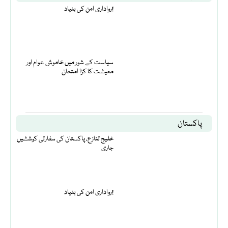
رواداری امن کی بنیاد!
سیاست کے شور میں خاموش عوام اور
معیشت کا کڑا امتحان
پاکستان
خلیج تنازع، پاکستان کی سفارتی کوششیں
جاری
رواداری امن کی بنیاد!