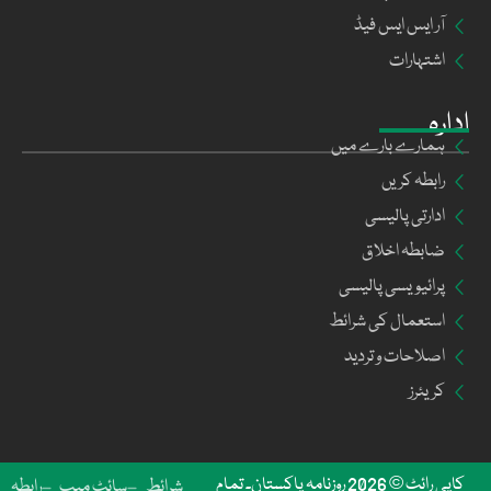
آر ایس ایس فیڈ
اشتہارات
ادارہ
ہمارے بارے میں
رابطہ کریں
ادارتی پالیسی
ضابطہ اخلاق
پرائیویسی پالیسی
استعمال کی شرائط
اصلاحات و تردید
کریئرز
کاپی رائٹ © 2026 روزنامہ پاکستان۔ تمام
شرائط
سائٹ میپ
رابطہ