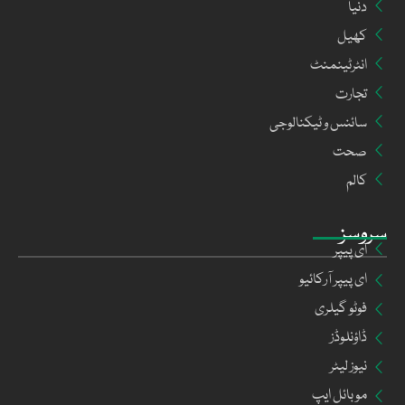
دنیا
کھیل
انٹرٹینمنٹ
تجارت
سائنس و ٹیکنالوجی
صحت
کالم
سروسز
ای پیپر
ای پیپر آرکائیو
فوٹو گیلری
ڈاؤنلوڈز
نیوز لیٹر
موبائل ایپ