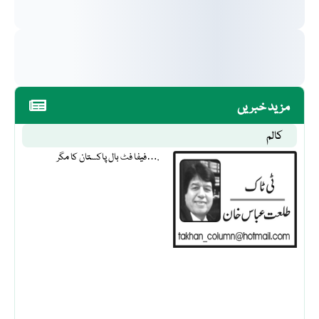
مزید خبریں
کالم
فیفا فٹ بال پاکستان کا مگر….