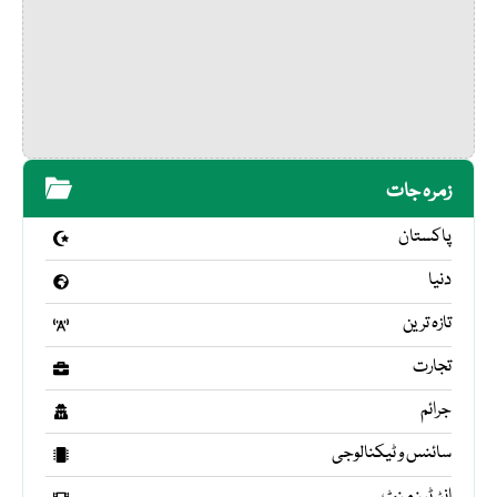
زمرہ جات
پاکستان
دنیا
تازہ ترین
تجارت
جرائم
سائنس و ٹیکنالوجی