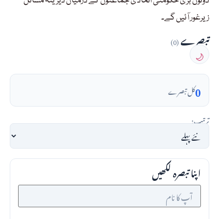
دونوں بڑی حکومتی اتحادی جماعتوں کے درمیان دیرینہ مسائل
زیرغور آئیں گے۔
تبصرے
(0)
🌙
0
کل تبصرے
ترتیب:
اپنا تبصرہ لکھیں