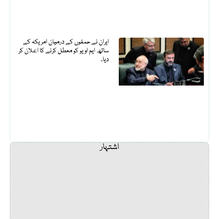
ایران نے حملوں کے درمیان امریکہ کے
ساتھ ایم او یو کو معطل کرنے کا اعلان کر
دیا۔
اشتہار