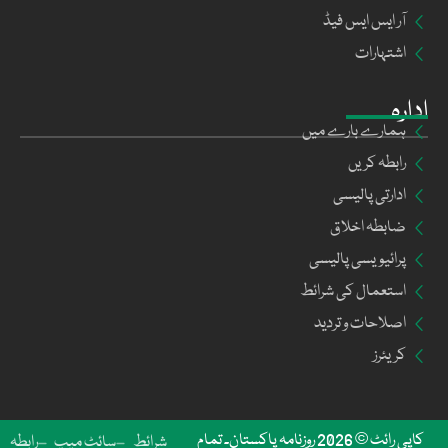
آر ایس ایس فیڈ
اشتہارات
ادارہ
ہمارے بارے میں
رابطہ کریں
ادارتی پالیسی
ضابطہ اخلاق
پرائیویسی پالیسی
استعمال کی شرائط
اصلاحات و تردید
کریئرز
کاپی رائٹ © 2026 روزنامہ پاکستان۔ تمام
شرائط
سائٹ میپ
رابطہ