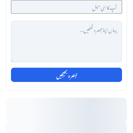
تبصرہ بھیجیں