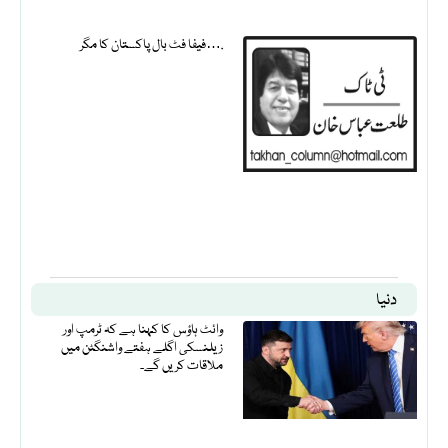
فیفا فٹ بال پاکستان کا مگر….
دنیا
وائٹ ہاؤس کا کہنا ہے کہ ٹرمپ اور
زیلنسکی اگلے ہفتے واشنگٹن میں
ملاقات کریں گے۔