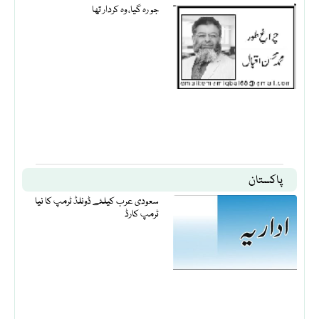
جو رہ گیا، وہ کردار تھا
پاکستان
سعودی عرب کیلئے ڈونلڈ ٹرمپ کا نیا
ٹرمپ کارڈ