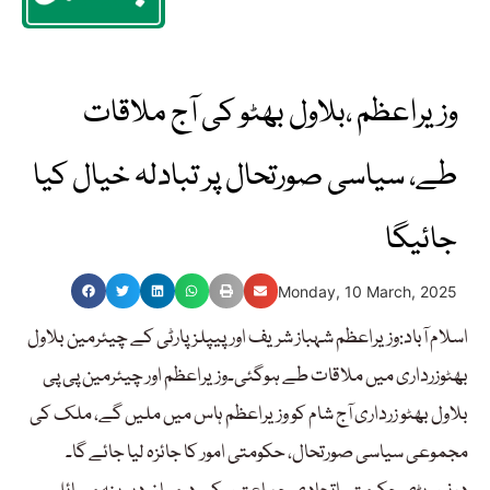
وزیراعظم ،بلاول بھٹو کی آج ملاقات
طے، سیاسی صورتحال پر تبادلہ خیال کیا
جائیگا
Monday, 10 March, 2025
اسلام آباد:وزیراعظم شہباز شریف اورپیپلزپارٹی کے چیئرمین بلاول
بھٹوزرداری میں ملاقات طے ہوگئی۔وزیراعظم اور چیئرمین پی پی
بلاول بھٹو زرداری آج شام کو وزیراعظم ہاس میں ملیں گے، ملک کی
مجموعی سیاسی صورتحال، حکومتی امور کا جائزہ لیا جائے گا۔