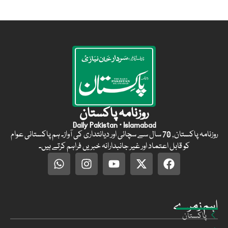
روزنامہ پاکستان
Daily Pakistan · Islamabad
روزنامہ پاکستان, 70 سال سے سچائی اور دیانتداری کی آواز۔ ہم پاکستانی عوام
کو قابل اعتماد اور غیر جانبدارانہ خبریں فراہم کرتے ہیں۔
اہم زمرے
پاکستان