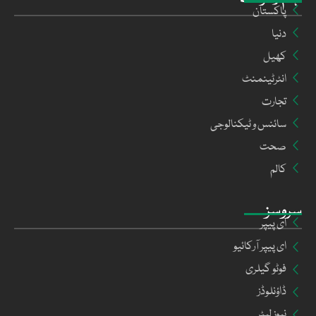
پاکستان
دنیا
کھیل
انٹرٹینمنٹ
تجارت
سائنس و ٹیکنالوجی
صحت
کالم
سروسز
ای پیپر
ای پیپر آرکائیو
فوٹو گیلری
ڈاؤنلوڈز
نیوز لیٹر