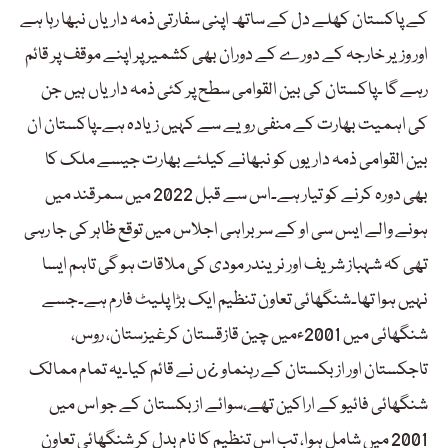
کے پاکستان کھلے دل کے ساتھ اپنی سفارتی ذمہ داریاں نبھا رہا ہے
اور وزیر خارجہ کے دورے کے دوران بھی کشمیر پر اپنے موقف پر قائم
رہے گا ۔پاکستان کی بین القوامی سطح پر کئی ذمہ داریاں ہیں جن
کی اہمیت بھارت کے منفی رویے سے کہیں زیادہ ہے۔پاکستان ان
بین القوامی ذمہ داریوں کو نبھانے کیلئے بھارت جیسے ملک کا
بھی دورہ کرنے کو تیار ہے۔اس سے قبل 2022 میں سمرقند میں
ہونے والے ایس سی او کے سربراہی اجلاس میں توقع ظاہر کی جا رہی
تھی کہ شہباز شریف اور نریندر مودی کی ملاقات ہو گی تاہم ایسا
نہیں ہوا تھا۔شنگھائی تعاون تنظیم ایک بڑا پلیٹ فارم ہے۔جسے
شنگھائی میں 2001ءمیں چین قازقستان کرغیزستان، روس،
تاجکستان اور ازبکستان کے رہنماو ¿ں نے قائم کیا۔یہ تمام ممالک
شنگھائی فائیو کے اراکین تھے،سوائے ازبکستان کے جو اس میں
2001 میں شامل ہوا، تب اس تنظیم کا نام بدل کر شنگھائی تعاون