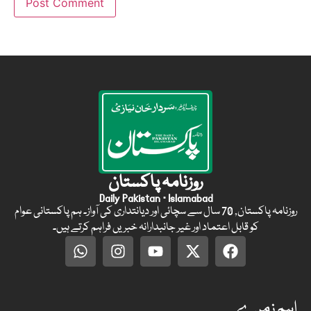
روزنامہ پاکستان
Daily Pakistan · Islamabad
روزنامہ پاکستان, 70 سال سے سچائی اور دیانتداری کی آواز۔ ہم پاکستانی عوام
کو قابل اعتماد اور غیر جانبدارانہ خبریں فراہم کرتے ہیں۔
اہم زمرے