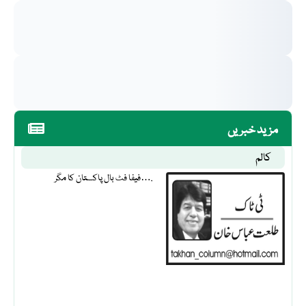
مزید خبریں
کالم
فیفا فٹ بال پاکستان کا مگر….