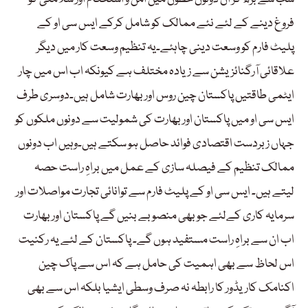
فروغ دینے کے لئے نئے ممالک کو شامل کرکے ایس سی او کے
پلیٹ فارم کو وسعت دینی چاہئے۔یہ تنظیم وسعت کار میں دیگر
علاقائی آرگنائزیشن سے زیادہ مختلف ہے کیونکہ اب اس میں چار
ایٹمی طاقتیں پاکستان چین روس اور بھارت شامل ہیں۔دوسری طرف
ایس سی او میں پاکستان اوربھارت کی شمولیت سے دونوں ملکوں کو
جہاں زبردست اقتصادی فوائد حاصل ہو سکتے ہیں۔وہیں اب دونوں
ممالک تنظیم کے فیصلہ سازی کے عمل میں براہِ راست حصہ
لیتے ہیں۔ ایس سی او کے پلیٹ فارم سے توانائی تجارت مواصلات اور
سرمایہ کاری کےلئے جو بھی منصوبے بنیں گے پاکستان اور بھارت
اب ان سے براہِ راست مستفید ہوں گے۔ پاکستان کے لئے یہ رکنیت
اس لحاظ سے بھی اہمیت کی حامل ہے کہ اس سے پاک چین
اکنامک کاریڈور کا رابطہ نہ صرف وسطی ایشیا بلکہ اس سے بھی