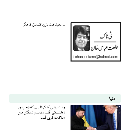
فیفا فٹ بال پاکستان کا مگر….
دنیا
وائٹ ہاؤس کا کہنا ہے کہ ٹرمپ اور
زیلنسکی اگلے ہفتے واشنگٹن میں
ملاقات کریں گے۔