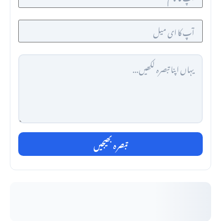
تبصرہ بھیجیں