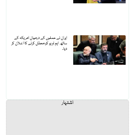
ایران نے حملوں کے درمیان امریکہ کے
ساتھ ایم او یو کو معطل کرنے کا اعلان کر
دیا۔
اشتہار