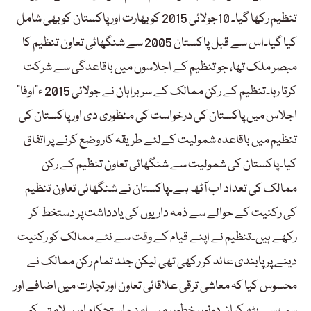
تنظیم رکھا گیا۔ 10جولائی 2015 کو بھارت اور پاکستان کو بھی شامل
کیا گیا۔اس سے قبل پاکستان 2005 سے شنگھائی تعاون تنظیم کا
مبصر ملک تھا، جو تنظیم کے اجلاسوں میں باقاعدگی سے شرکت
کرتا رہا۔تنظیم کے رکن ممالک کے سربراہان نے جولائی 2015 ء”اوفا“
اجلاس میں پاکستان کی درخواست کی منظوری دی اور پاکستان کی
تنظیم میں باقاعدہ شمولیت کےلئے طریقہ کار وضع کرنے پر اتفاق
کیا۔پاکستان کی شمولیت سے شنگھائی تعاون تنظیم کے رکن
ممالک کی تعداد اب آٹھ ہے۔پاکستان نے شنگھائی تعاون تنظیم
کی رکنیت کے حوالے سے ذمہ داریوں کی یادداشت پر دستخط کر
رکھے ہیں۔تنظیم نے اپنے قیام کے وقت سے نئے ممالک کو رکنیت
دینے پر پابندی عائد کر رکھی تھی لیکن جلد تمام رکن ممالک نے
محسوس کیا کہ معاشی ترقی علاقائی تعاون اور تجارت میں اضافے اور
سب سے بڑھ کر ان دونوں خطوں میں امن و استحکام اور سلامتی کو