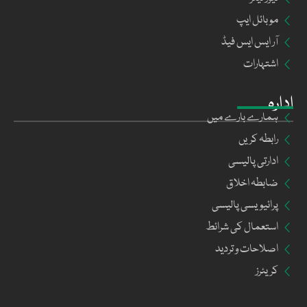
موبائل ایپ
آر ایس ایس فیڈ
اشتہارات
ادارہ
ہمارے بارے میں
رابطہ کریں
ادارتی پالیسی
ضابطہ اخلاق
پرائیویسی پالیسی
استعمال کی شرائط
اصلاحات و تردید
کریئرز