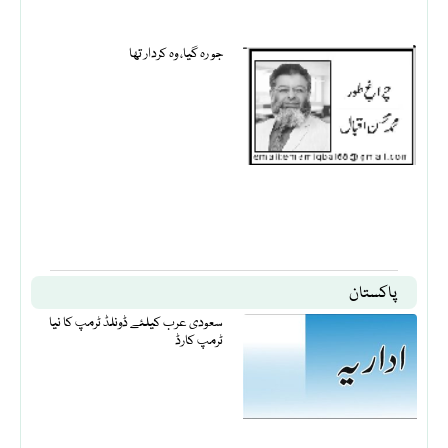
جو رہ گیا، وہ کردار تھا
پاکستان
سعودی عرب کیلئے ڈونلڈ ٹرمپ کا نیا
ٹرمپ کارڈ