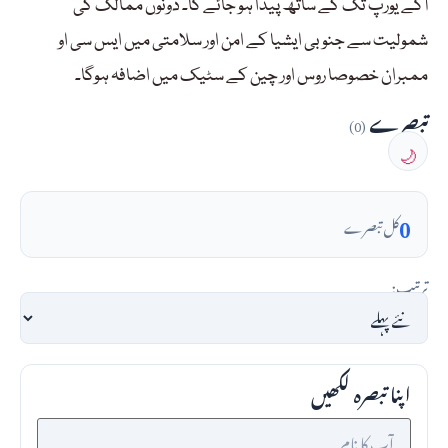
آگے یورپ تک کے ساتھ پیدا ہو جائے گا۔ دونوں ممالک کی
شمولیت سے جنوبی ایشیا کے امن اور سلامتی میں ایس سی او
ممبران خصوصا روس اور چین کے سٹیک میں اضافہ ہوگا۔
تبصرے
(0)
🌙
0
کل تبصرے
ترتیب:
اپنا تبصرہ لکھیں