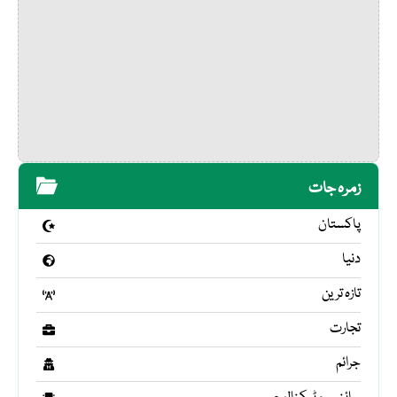
زمرہ جات
پاکستان
دنیا
تازہ ترین
تجارت
جرائم