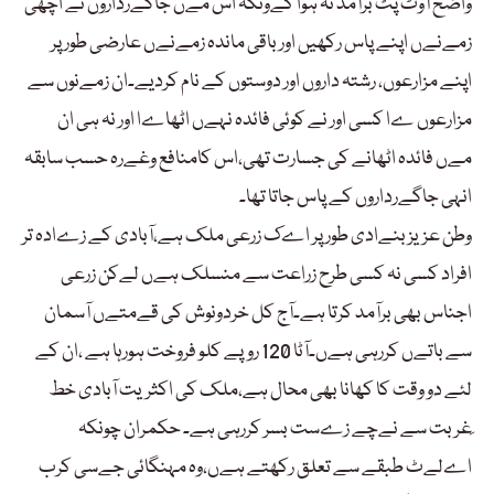
واضح آوٹ پٹ برآمد نہ ہوا کےونکہ اس مےں جاگےرداروں نے اچھی
زمےنےں اپنے پاس رکھیں اور باقی ماندہ زمےنےں عارضی طور پر
اپنے مزارعوں، رشتہ داروں اور دوستوں کے نام کردیے۔ان زمےنوں سے
مزارعوں ےا کسی اور نے کوئی فائدہ نہےں اٹھاےا اور نہ ہی ان
مےں فائدہ اٹھانے کی جسارت تھی،اس کامنافع وغےرہ حسب سابقہ
انہی جاگےرداروں کے پاس جاتا تھا۔
وطن عزیز بنےادی طور پر اےک زرعی ملک ہے،آبادی کے زےادہ تر
افراد کسی نہ کسی طرح زراعت سے منسلک ہےں لےکن زرعی
اجناس بھی برآمد کرتا ہے۔آج کل خردونوش کی قےمتےں آسمان
سے باتےں کررہی ہےں۔آٹا 120 روپے کلو فروخت ہورہا ہے ،ان کے
لئے دو وقت کا کھانا بھی محال ہے،ملک کی اکثریت آبادی خط
ِغربت سے نےچے زےست بسر کررہی ہے۔ حکمران چونکہ
اےلےٹ طبقے سے تعلق رکھتے ہےں،وہ مہنگائی جےسی کرب