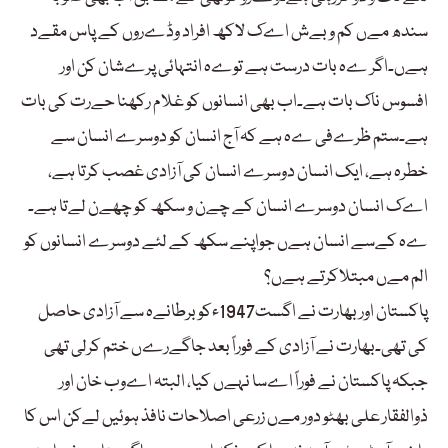
سندھ مےں کم و بےش اےک لاکھ افراد وڈےروں کے پاس مقےد
ہےں۔اگر ےہ بات درست ہے توےہ انتہائی پرےشان کن اور
افسوس ناک بات ہے۔اب بھی انسانوں کو غلام رکھنا حےرت کی بات
ہے۔ستم ظرےفی ےہ ہے کہ آج انسان کو دوسرے انسان سے
خطرہ ہے، ایک انسان دوسرے انسان کی آزادی غصب کرتا ہے،
اےک انسان دوسرے انسان کے چےن و سکھ کو چھےن لےتا ہے۔
ےہ کےسے انسان ہےں جواپنے سکھ کے لئے دوسرے انسانوں کو
الم مےں مبتلاکرتے ہےں؟
پاکستان اور بھارت نے اگست1947ءکو برطانےہ سے آزادی حاصل
کی تھی۔بھارت نے آزادی کے فوراً بعد جاگےرےں ختم کرلی تھی
جبکہ پاکستان نے فوراً اےسا نہےں کیا، البتہ اےوب خان اور
ذوالفقار علی بھٹو دور مےں زرعی اصلاحات نافذ ہوئیں لےکن اس کا