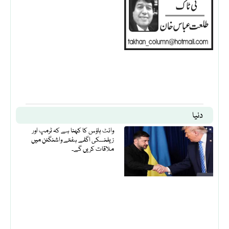
دنیا
وائٹ ہاؤس کا کہنا ہے کہ ٹرمپ اور
زیلنسکی اگلے ہفتے واشنگٹن میں
ملاقات کریں گے۔