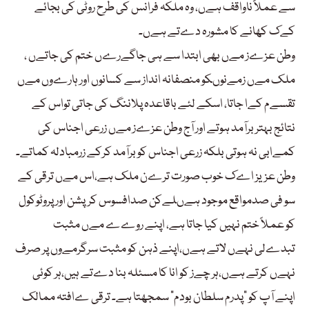
سے عملاً ناواقف ہےں، وہ ملکہ فرانس کی طرح روٹی کی بجائے
کےک کھانے کا مشورہ دےتے ہےں۔
وطن عزےز مےں بھی ابتدا سے ہی جاگےرےں ختم کی جاتےں ،
ملک مےں زمےنوںکو منصفانہ انداز سے کسانوں اور ہارےوں مےں
تقسےم کےا جاتا، اسکے لئے باقاعدہ پلاننگ کی جاتی تواس کے
نتائج بہتر برآمد ہوتے اور آج وطن عزےز مےں زرعی اجناس کی
کمےابی نہ ہوتی بلکہ زرعی اجناس کو برآمد کرکے زرمبادلہ کماتے۔
وطن عزیز اےک خوب صورت ترےن ملک ہے،اس مےں ترقی کے
سو فی صدمواقع موجود ہےںلےکن صدافسوس کرپشن اور پروٹوکول
کو عملاً ختم نہیں کیا جاتا ہے، اپنے روےے مےں مثبت
تبدےلی نہےں لاتے ہےں،اپنے ذہن کو مثبت سرگرمےوں پر صرف
نہےں کرتے ہےں،ہر چےز کو انا کا مسئلہ بنا دےتے ہیں،ہر کوئی
اپنے آپ کو “پدرم سلطان بودم” سمجھتا ہے۔ ترقی ےافتہ ممالک