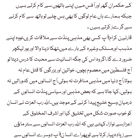
کے حکمران گھر اور آفس مےں اپنے ہاتھوں سے کام کرتے ہےں
جبکہ ہمارے ہاں عام لوگوں کا بھی بس چلے تو ہاتھ سے کام کرنے
سے گرےز کرتے ہےں ۔
قارئےن کرام!آپ کسی بھی مذہبی پنڈت سے ملاقات کریںتووہ اپنے
مذہب اورمسلک وغیرہ کے بارے میںتھکا دینا والا اور بور لیکچر
ضرور دے گا،اگر وہ اس کی جگہ انسانیت سے محبت کا درس دیتا تو
آج فلسطین میں معصوم بچوں، خواتین اور بزرگوں کا قتل عام نہ
ہوتا،آج دنیا میں مذہبی منافرت نہ ہوتی،آج انسانوں میں کدوراتیں نہ
ہوتیں،کہا جاتا ہے کہ بعض مذہبی اور سیاسی پنڈت انسانوں کے
درمیان وسیع خلیج پیدا کرنے کے موجد ہیں۔اللہ رب العزت نے انسان
کو خوب صورت شکل میں تخلیق کیا اور اشرف المخلوق کے
اعزازسے نوازا۔کہتے ہیں کہ اللہ رب العزت انسانوں سے ستر ماﺅں
سے زیادہ پیار کرتا ہے تو پھراے انسا ن!آپ دوسرے انسانوں سے