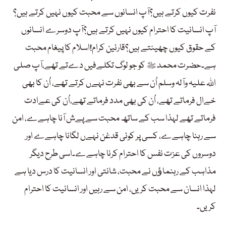
نفرت کیوں کرتے ہیں؟آپ انسانوں سے محبت کیوں نہیں کرتے ہیں؟
آپ انسانیت کا احترام کیوں نہیں کرتے ہیں؟آپ دوسرے انسانوں
کے حقوق کیوں چھینتے ہیں؟قارئین کرام!اسلام کا پیغام محبت
ہے۔حضرت محمد ﷺ کو جو لوگ تکلےفیں دےتے تھے،آپ صلی
اللہ علیہ وآلہ وسلم اُن سے بھی نفرت نہےں کرتے تھے، اُن کا بھی
خےال فرماتے تھے، اُن کی بھی مدد فرماتے تھے،اُن کی عےادت
فرماتے تھے لہذا سب کے ساتھ محبت سے پےش آنا چاہےے، امن
سے رہنا چاہےے، کسی پر کوئی قدغن نہےں لگانا چاہےے اور
دوسروں کی عزت نفس کا احترام کرنا چاہےے۔اسی طرح دیگر
مذاہب کے رہنماﺅں نے محبت، شانتی اور انسانیت کا درس دیا ہے
لہذا انسان سے محبت کریں، امن سے رہیں اور انسانیت کا احترام
کریں۔