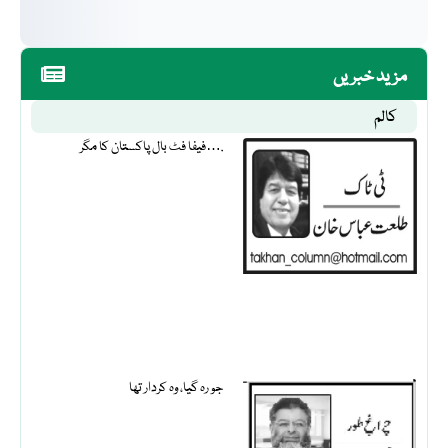
مزید خبریں
کالم
فیفا فٹ بال پاکستان کا مگر….
جو رہ گیا، وہ کردار تھا