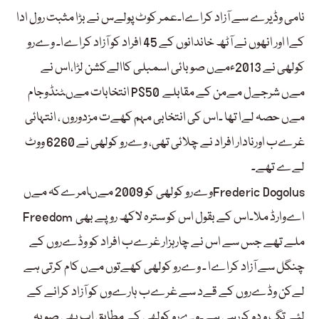
نامی وڈیرے سے آزاد کراےا۔عمر کوٹ پولےس نے بڑا مثبت رول ادا
کےا اور انھوں نے آٹھ خاندانوں کے 45 افراد کو آزاد کراےا۔ وےرو
کولھی نے 2013ءمےں صوبائی اسمبلی کاالےکشن لڑا،اس نے
انتخابات مےںٹنڈوجام PS50 مےں شرجےل مےمن کے مقابلے
مےں حصہ لےا تھا ۔اس کی انتخابی مہم کھےت مزدوروں ، انتہائی
غرےب اورنادار افراد نے چلائی تھی، وےرو کولھی نے 6260 ووٹ
لےے تھے۔
وےرو کولھی کو 2009 مےںامرےکہ مےںFrederic Dogolus
Freedom اےوارڈ ملا۔اس کے بقول اس کو سترہ لاکھ روپے بھی
ملے تھے جس سے اس نے چارہزار غرےب افراد کو وڈےروں کے
چنگل سے آزاد کراےا ۔ وےرو کولھی کھےتوں مےں کام کرتی ہے
لےکن وڈےروں کے قےد سے غرےب ہارےوں کو آزاد کرانے کے
لئے تگ و دو کررہی ہے۔وےرو کولھی کے مطابق اب بھی صوبہ