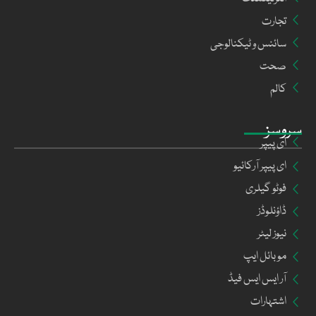
تجارت
سائنس و ٹیکنالوجی
صحت
کالم
سروسز
ای پیپر
ای پیپر آرکائیو
فوٹو گیلری
ڈاؤنلوڈز
نیوز لیٹر
موبائل ایپ
آر ایس ایس فیڈ
اشتہارات