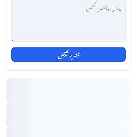
تبصرہ بھیجیں