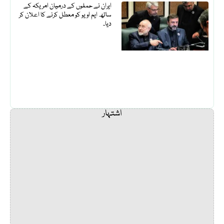
ایران نے حملوں کے درمیان امریکہ کے
ساتھ ایم او یو کو معطل کرنے کا اعلان کر
دیا۔
اشتہار