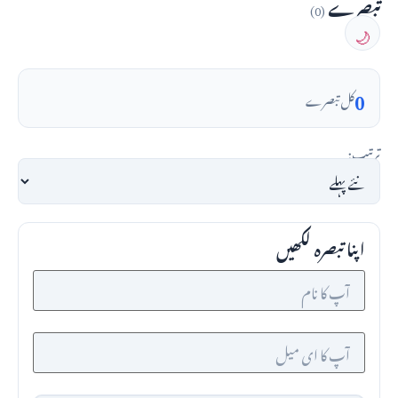
تبصرے
(0)
🌙
0
کل تبصرے
ترتیب:
اپنا تبصرہ لکھیں