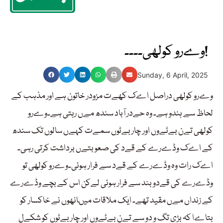
وےرو کولھی۔۔۔۔!
Sunday, 6 April, 2025
وےرو کولھی دراصل اےک کھےت مزودر خاتون ہے اور مذہب کے
لحاظ سے ہندو ہے۔ وہ حےدر آباد سندھ مےں رہتی ہے۔وےرو
کولھی تےن بےٹےوں اور چار بےٹوں سمےت کہےں سالوں تک سندھ
کے اےک وڈےرے کے قےد کی صعوبتےں برداشت کرتی رہی۔
اےک رات وہ وڈےرے کے قےد سے فرار ہوئی۔وےرو کولھی تو
وڈےرے کی قےدو بند سے فرار ہوئی لےکن اس کے بچے وڈےرے
کے زنداں مےں مقید تھے۔ ایک ملاقات میںانھوں نے خاکسار کو
بتاےا کہ بڑی تگ و دو سے تےن بےٹےوں اور چار بےٹوں کو شکےل