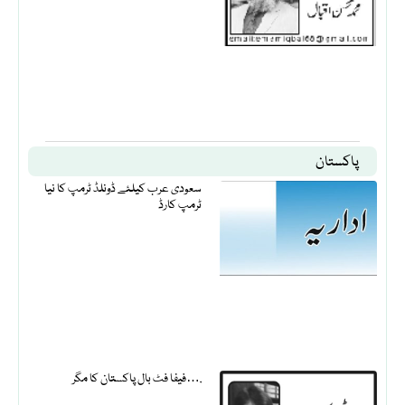
پاکستان
سعودی عرب کیلئے ڈونلڈ ٹرمپ کا نیا
ٹرمپ کارڈ
فیفا فٹ بال پاکستان کا مگر….