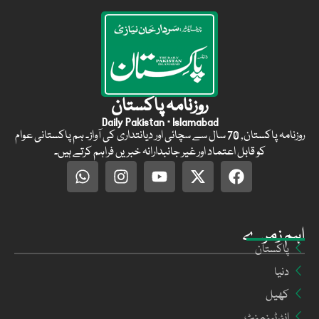
روزنامہ پاکستان
Daily Pakistan · Islamabad
روزنامہ پاکستان, 70 سال سے سچائی اور دیانتداری کی آواز۔ ہم پاکستانی عوام
کو قابل اعتماد اور غیر جانبدارانہ خبریں فراہم کرتے ہیں۔
اہم زمرے
پاکستان
دنیا
کھیل
انٹرٹینمنٹ