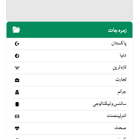
زمرہ جات
پاکستان
دنیا
تازہ ترین
تجارت
جرائم
سائنس و ٹیکنالوجی
انٹرٹینمنٹ
صحت