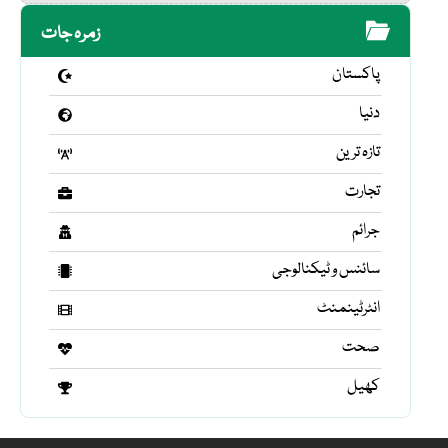
زمرہ جات
پاکستان
دنیا
تازہ ترین
تجارت
جرائم
سائنس و ٹیکنالوجی
انٹرٹینمنٹ
صحت
کھیل