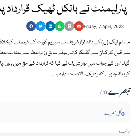
پارلیمنٹ نے بالکل ٹھیک قرارداد پ
Friday, 7 April, 2023
مسلم لیگ (ن) کے قائد نواز شریف نے سپریم کورٹ کے فیصلے کیخلاف پا
سے قبل کارکنان سے گفتگو کرتے ہوئے سابق وزیراعظم سے عدالت عظمی
گیا۔ اس کے جواب میں نواز شریف نے کہا کہ قرارداد کے حق میں ہوں، پا
کو بتانا چاہیے کہ وہ ایک بالادست ادارہ ہے۔
تبصرے
(0)
0
کل تبصرے
ترتیب: