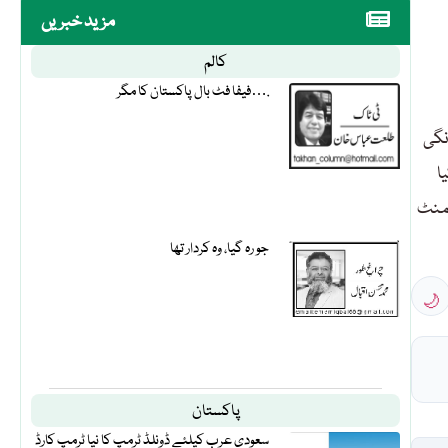
مزید خبریں
کالم
فیفا فٹ بال پاکستان کا مگر….
نگی
ا
یمنٹ
جو رہ گیا، وہ کردار تھا
🌙
پاکستان
سعودی عرب کیلئے ڈونلڈ ٹرمپ کا نیا ٹرمپ کارڈ