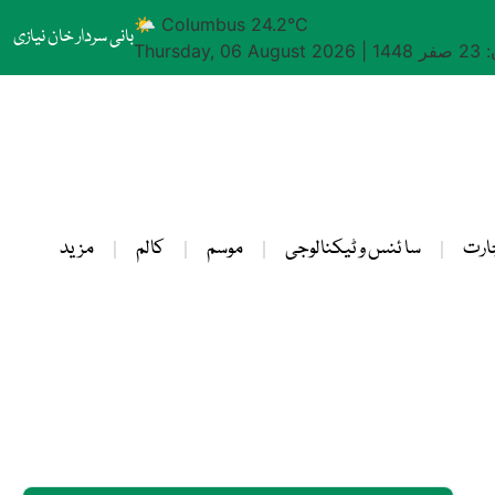
🌤 Columbus 24.2°C
بانی سردار خان نیازی
1448
|
Thursday, 06 August 2026
ارت
سا ئنس و ٹیکنالوجی
موسم
کالم
مزید