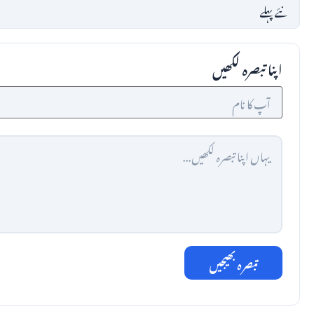
اپنا تبصرہ لکھیں
تبصرہ بھیجیں