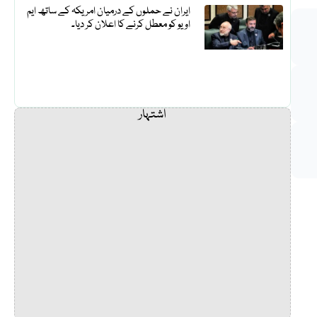
ایران نے حملوں کے درمیان امریکہ کے ساتھ ایم
او یو کو معطل کرنے کا اعلان کر دیا۔
اشتہار