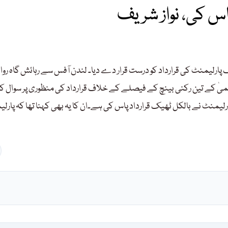
اس کی، نواز شریف
رلیمنٹ کی قرارداد کو درست قرار دے دیا۔ لندن آفس سے رہائش گاہ روا
ٰ کے تین رکنی بینچ کے فیصلے کے خلاف قرارداد کی منظوری پر سوال کی
رلیمنٹ نے بالکل ٹھیک قرارداد پاس کی ہے۔ان کا یہ بھی کہنا تھا کہ پارل