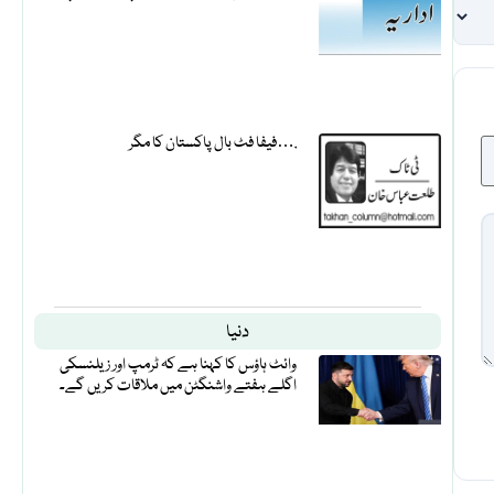
فیفا فٹ بال پاکستان کا مگر….
دنیا
وائٹ ہاؤس کا کہنا ہے کہ ٹرمپ اور زیلنسکی
اگلے ہفتے واشنگٹن میں ملاقات کریں گے۔