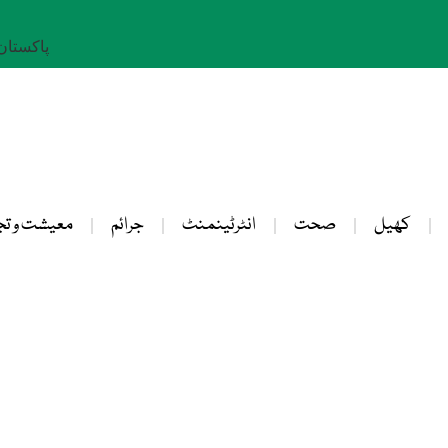
پاکستان: 23 صفر 
کھیل
صحت
انٹرٹینمنٹ
جرائم
معیشت و تج