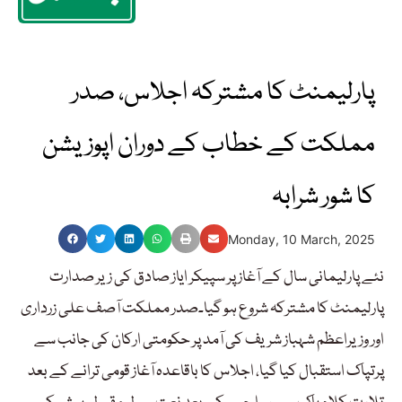
پارلیمنٹ کا مشترکہ اجلاس، صدر
مملکت کے خطاب کے دوران اپوزیشن
کا شور شرابہ
Monday, 10 March, 2025
نئے پارلیمانی سال کے آغاز پر سپیکر ایاز صادق کی زیر صدارت
پارلیمنٹ کا مشترکہ شروع ہو گیا۔صدر مملکت آصف علی زرداری
اور وزیراعظم شہباز شریف کی آمد پر حکومتی ارکان کی جانب سے
پرتپاک استقبال کیا گیا، اجلاس کا باقاعدہ آغاز قومی ترانے کے بعد