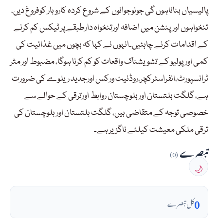
پالیسیاں بناناہوں گی جونوجوانوں کے شروع کردہ کاروبار کوفروغ دیں،
تنخواہوں اورپنشن میں اضافہ اورتنخواہ دارطبقے پر ٹیکس کم کرنے
کے اقدامات کرنے چاہئیں۔انہوں نے کہا کہ بچوں میں غذائیت کی
کمی اورپولیو کے تشویشناک واقعات کو کم کرنا ہوگا، مضبوط اور مثر
ٹرانسپورٹ،انفراسٹرکچر،روڈنیٹ ورکس اورجدید ریلوے کی ضرورت
ہے، گلگت بلتستان اوربلوچستان روابط اورترقی کے حوالے سے
خصوصی توجہ کے متقاضی ہیں، گلگت بلتستان اور بلوچستان کی
ترقی ملکی معیشت کیلئے ناگزیر ہے۔
تبصرے
(0)
🌙
0
کل تبصرے