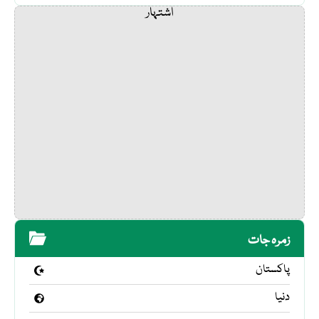
اشتہار
زمرہ جات
پاکستان
دنیا