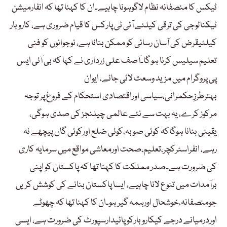
ٹیکس کا منصفانہ نظام لاگوہونا چاہیے۔ان کا کہنا تھا کہ انفارمیشن
ٹیکنالوجی کی ترقی کیلئے آئی ٹی پارکس کا قیام ضروری ہے، کاروبار
کیلئیقرض کی آسان رسائی کو ممکن بنانا ہے، نوجوانوں کو فنی
تعلیم سیلیس کرنا ہو گا۔آصف علی زرداری نے کہا کہ بی آئی ایس
پی پروگرام میں مزید وسعت لائی جائے، ایوان
بہترطرزِحکمرانی،سیاسی اوراقتصادی استحکام کے فروغ پر توجہ
مرکوز کرے، یہ بہت سے نئے عالمی چیلنجز کی صدی ہوگی،
یقینی بنانا ہوگاکہ کوئی صوبہ،کوئی ضلع اورکوئی گاں پیچھے نہ
رہے، انفراسٹرکچر،تعلیم،صحت اورمعاشی مواقع میں سرمایہ کاری
کی ضرورت ہے۔صدر مملکت کا کہنا تھا کہ پاکستان کو اپنی
برآمدات میں تنوع لانا چاہیے، ایسا پاکستان بنانے کی کوشش کریں
جومنصفانہ،خوشحال اورہمہ گیر ہو۔ان کا کہنا تھا کہ چھوٹے
اوردرمیانے درجے کیکاروبارکو پائیدارسپورٹ کی ضرورت ہے، ایسی