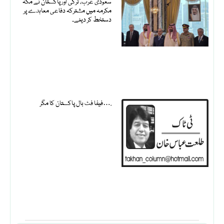
سعودی عرب، ترکی اور پاکستان نے مکہ
مکرمہ میں مشترکہ دفاعی معاہدے پر
دستخط کر دیئے۔
فیفا فٹ بال پاکستان کا مگر….