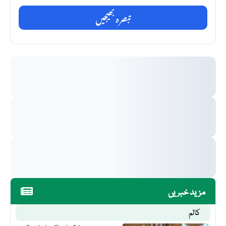
تبصرہ بھیجیں
مزید خبریں
کالم