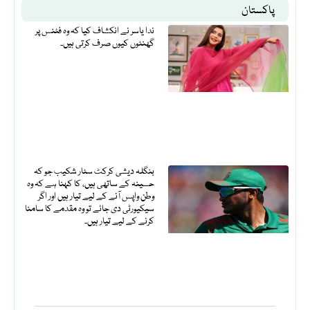
پاکستان
ندا یاسر نے انکشاف کیا کہ وہ فٹنس پر
گھنٹوں کیوں صرف کرتی ہیں۔
بنگلہ دیشی کرکٹ سٹار شکیب جو کہ
حسینہ کے ساتھی ہیں، کا کہنا ہے کہ وہ
وطن واپس آنے کے لیے تیار ہیں اور اگر
سیکیورٹی دی جائے تو وہ مقدمے کا سامنا
کرنے کے لیے تیار ہیں۔