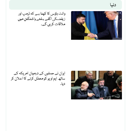
دنیا
وائٹ ہاؤس کا کہنا ہے کہ ٹرمپ اور
زیلنسکی اگلے ہفتے واشنگٹن میں
ملاقات کریں گے۔
ایران نے حملوں کے درمیان امریکہ کے
ساتھ ایم او یو کو معطل کرنے کا اعلان کر
دیا۔