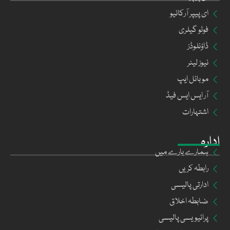
ای پیپر آرکائیو
فوٹو گیلری
ڈاؤنلوڈز
نیوز لیٹر
موبائل ایپ
آر ایس ایس فیڈ
اشتہارات
ادارہ
ہمارے بارے میں
رابطہ کریں
ادارتی پالیسی
ضابطہ اخلاق
پرائیویسی پالیسی