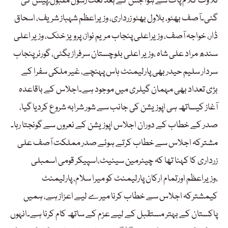
تلاوت کلام پاک سے ہوا جس کے بعد نعت رسول مقبول ۖ پیش کی
گئی۔آصف بھٹو، بلاول بھٹو زرداری، وزیراعظم شہباز شریف، اسحاق
ڈار، خواجہ آصف، وزیراعلی پنجاب مریم نواز، پرویز خٹک، وزیر اعلی
سندھ مراد علی شاہ ،وزیر اعلی بلوچستان سرفراز بگٹی، گورنر پنجاب
سردار سلیم حیدر بھی پارلیمنٹ ہاس پہنچے، غیر ملکی سفرا کے
بڑی تعداد بھی مہمان گیلری میں موجود ہے۔اجلاس کے باقاعدہ
آغاز کیساتھ ہی اپوزیشن کی جانب سے شور شرابہ شروع کردیا گیا،
صدر کے خطاب کے دوران اجلاس اپوزیشن کے نعروں سے گونجتا رہا۔
مشترکہ اجلاس سے خطاب کرتے ہوئے صدر مملکت آصف علی
زرداری کا کہنا تھا کہ چیئرمین سینیٹ،اسپیکر قومی اسمبلی
،وزیراعظم اورتمام ارکان پارلیمنٹ کو میرا سلام، پارلیمنٹ
کیمشترکہ اجلاس سے خطاب کرنا میرے لیے اعزاز ہے، ہمیں
پاکستان کے بہتر مستقبل کے لیے عزم کے ساتھ کام کرنا ہے۔انہوں