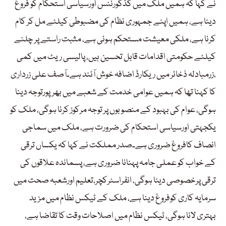
نے کہا کہ ہمیں ملک میں گڈگورننس اورسیاسی استحکام کو فروغ
دینا ہے، ہمیں اپنے جمہوری نظام کی مضبوطی کیلئے مل کر کام
کرنا ہے، ملکی معیشت مستحکم ہوئی ہے، مثبت راستے پر چلنے
کیلئے حکومتی اقدامات قابل تحسین ہیں، پالیسی ریٹ میں کمی
،زرمبادلہ ذخائر میں ریکارڈ اضافہ خوش آئند ہے۔آصف علی زرداری
کا کہنا تھا کہ ہمیں عوامی خدمت کے شعبے میں بھرپورتوجہ دینا
ہوگی، عوام کی بہبود کے منصوبوں پر توجہ مرکوز کرنا ہوگی، ملک کو
یکجہتی اورسیاسی استحکام کی ضرورت ہے، ملک میں سماجی
انصاف کافروغ ضروری ہے۔صدر مملکت نے کہا کہ یکساں ترقی
کے خواب کو عملی جامہ پہنانا ضروری ہے، پسماندہ علاقوں کی
ترقی پرخصوصی دینا ہوگی، انفراسٹرکچر،تعلیم اورشعبہ صحت میں
سرمایہ کاری کوفروغ دینا ہے، ملک کے ٹیکس نظام میں مزید
بہتری لانا ہوگی، ٹیکس نظام میں اصلاحات وقت کا تقاضا ہے،