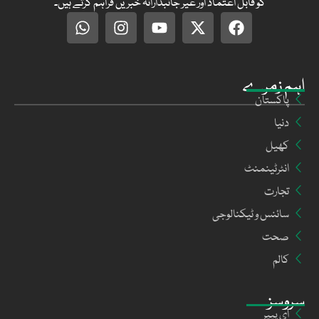
کو قابل اعتماد اور غیر جانبدارانہ خبریں فراہم کرتے ہیں۔
اہم زمرے
پاکستان
دنیا
کھیل
انٹرٹینمنٹ
تجارت
سائنس و ٹیکنالوجی
صحت
کالم
سروسز
ای پیپر