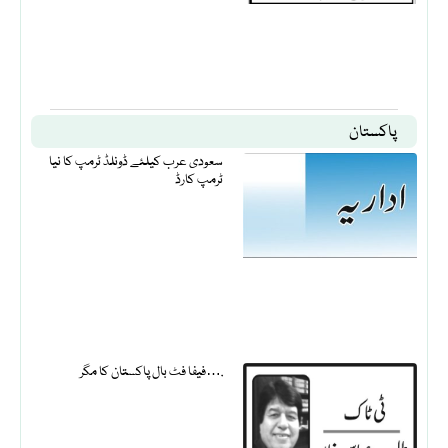
پاکستان
سعودی عرب کیلئے ڈونلڈ ٹرمپ کا نیا
ٹرمپ کارڈ
فیفا فٹ بال پاکستان کا مگر….