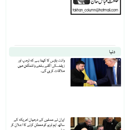
دنیا
وائٹ ہاؤس کا کہنا ہے کہ ٹرمپ اور
زیلنسکی اگلے ہفتے واشنگٹن میں
ملاقات کریں گے۔
ایران نے حملوں کے درمیان امریکہ کے
ساتھ ایم او یو کو معطل کرنے کا اعلان کر