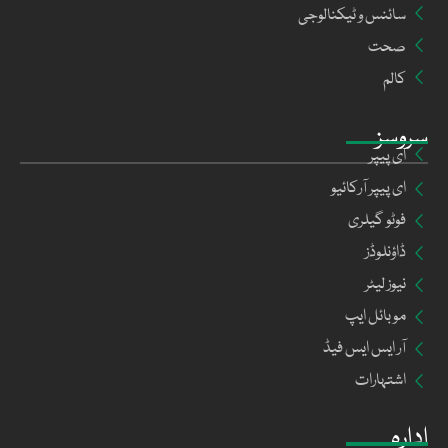
سائنس و ٹیکنالوجی
صحت
کالم
سروسز
ای پیپر
ای پیپر آرکائیو
فوٹو گیلری
ڈاؤنلوڈز
نیوز لیٹر
موبائل ایپ
آر ایس ایس فیڈ
اشتہارات
ادارہ