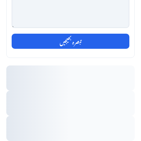
تبصرہ بھیجیں