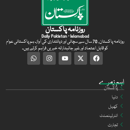
روزنامہ پاکستان
Daily Pakistan · Islamabad
روزنامہ پاکستان, 70 سال سے سچائی اور دیانتداری کی آواز۔ ہم پاکستانی عوام
کو قابل اعتماد اور غیر جانبدارانہ خبریں فراہم کرتے ہیں۔
اہم زمرے
پاکستان
دنیا
کھیل
انٹرٹینمنٹ
تجارت