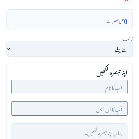
0
کل تبصرے
ترتیب:
اپنا تبصرہ لکھیں