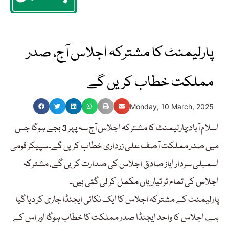
پارلیمنٹ کا مشترکہ اجلاس آج، صدر
مملکت خطاب کریں گے
Monday, 10 March, 2025
اسلام آباد:پارلیمنٹ کا مشترکہ اجلاس آج سہ پہر 3 بجے ہوگا جس
میں صدر مملکت آصف علی زرداری خطاب کریں گے۔سپیکر قومی
اسمبلی سردار ایاز صادق اجلاس کی صدارت کریں گے، مشترکہ
اجلاس کی تمام تر تیاریاں مکمل کر لی گئی ہیں۔
پارلیمنٹ کے مشترکہ اجلاس کا ایک نکاتی ایجنڈا جاری کر دیا گیا
ہے، اجلاس کا واحد ایجنڈا صدر مملکت کا خطاب ہوگا اور اس کے