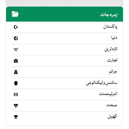
زمرہ جات
پاکستان
دنیا
تازہ ترین
تجارت
جرائم
سائنس و ٹیکنالوجی
انٹرٹینمنٹ
صحت
کھیل