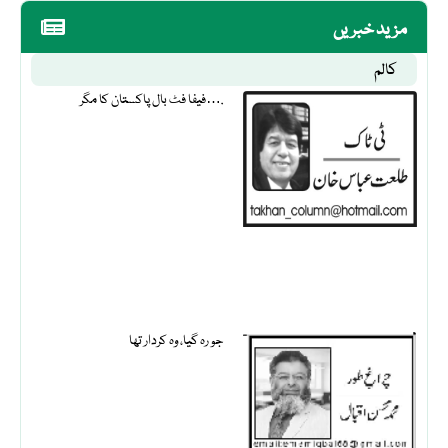
مزید خبریں
کالم
فیفا فٹ بال پاکستان کا مگر….
جو رہ گیا، وہ کردار تھا