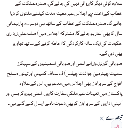
علاوہ کوئی دیگر کارروائی نہیں کی جائے گی، صدر مملکت کے
خطاب کے اختتام پر اجلاس غیر معینہ مدت کیلئے ملتوی کر دیا
جائے گا۔ صدر مملکت کے خطاب کے ساتھ ہی دوسرے پارلیمانی
سال کا بھی آغاز ہو جائے گا، مشترکہ اجلاس میں آصف علی زرداری
حکومت کی ایک سالہ کارکردگی کا احاطہ کرنے کے ساتھ تجاویز
بھی دیں گے۔
صوبائی گورنرز، وزرائے اعلی اور صوبائی اسمبلیوں کے سپیکرز
سمیت چیئرمین جوائنٹ چیفس آف سٹاف کمیٹی اور تینوں مسلح
افواج کے سربراہان بھی اجلاس میں مدعو ہیں، اس کے علاوہ
پاکستان میں تعینات غیر ملکی سفارت کاروں، اعلی بیوروکریسی اور
آئینی اداروں کے سربراہان کو بھی دعوت نامے ارسال کئے گئے ہیں۔
تبصرے
(0)
🌙