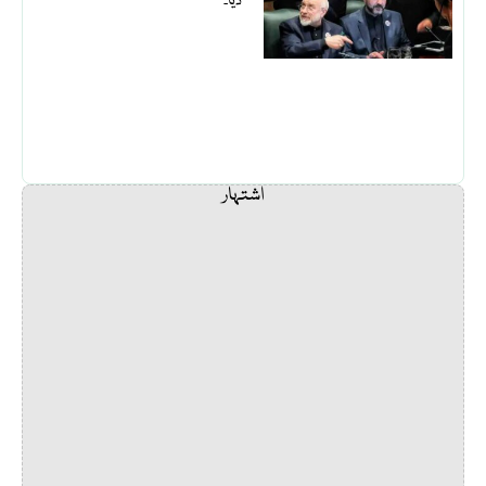
دیا۔
اشتہار