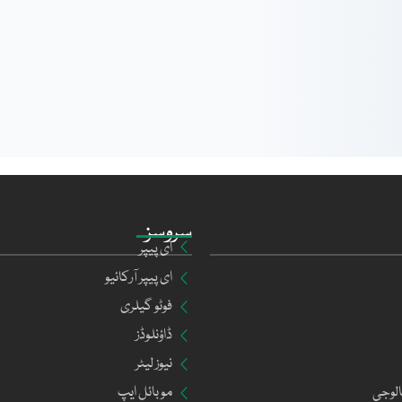
سروسز
ای پیپر
ای پیپر آرکائیو
فوٹو گیلری
ڈاؤنلوڈز
نیوز لیٹر
الوجی
موبائل ایپ