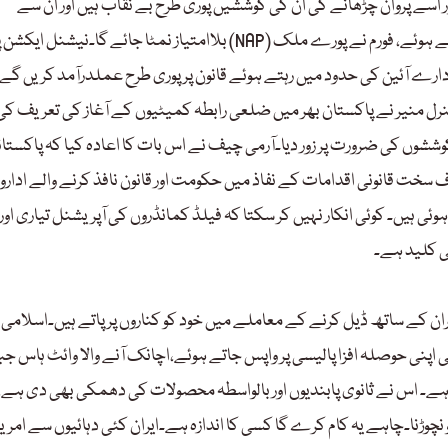
ور اسے پروان چڑھانے کی ان کی کوششیں پوری طرح بے نقاب ہیں اور ان سے
بلاامتیاز نمٹا جائے گا۔نیشنل ایکشن پلان (NAP) کے دائرہ کار کے تحت ویژن عزم استحکام کے تیز اور موثر نفاذ کو اجاگر کرتے ہوئے، فو
 ادارے آئین کی حدود میں رہتے ہوئے قانون پر پوری طرح عملدرآمد کریں گے ا
 نے پاکستان بھر میں ضلعی رابطہ کمیٹیوں کے آغاز کی تعریف کی اور NAPکے نفاذ کو 
ششوں کی ضرورت پر زور دیا۔آرمی چیف نے اس بات کا اعادہ کیا کہ پاکستا
ی اقدامات کے نفاذ میں حکومت اور قانون نافذ کرنے والے اداروں (LEAs)کو مکمل تعاون فرا
 ہیں۔ کوئی انکار نہیں کر سکتا کہ فیلڈ کمانڈروں کی آپریشنل تیاری اور
ی کلید ہے۔
یران کے ساتھ ڈیل کرنے کے معاملے میں خود کو کناروں پر پاتے ہیں۔اسلامی
پنی حوصلہ افزا پالیسی پر واپس جاتے ہوئے،اچانک آنے والا وائٹ ہاس جب
ا ہے۔ اس نے ثانوی پابندیوں اور بالواسطہ محصولات کی دھمکی بھی دی ہے
وڑنا۔چاہے یہ کام کرے گا کسی کا اندازہ ہے۔ایران کئی دہائیوں سے امری