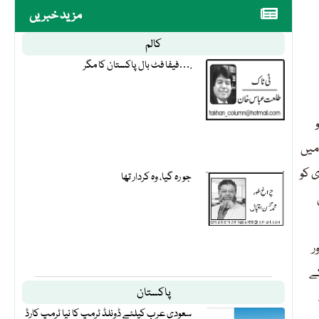
مزید خبریں
کالم
فیفا فٹ بال پاکستان کا مگر….
میں
 کو
جو رہ گیا، وہ کردار تھا
ر
ے
پاکستان
سعودی عرب کیلئے ڈونلڈ ٹرمپ کا نیا ٹرمپ کارڈ