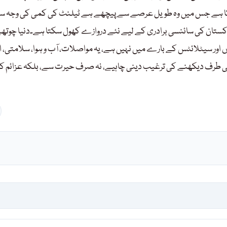
کرتا ہے جس میں وہ طویل عرصے سے پیچھے ہے ٹیلنٹ کی کمی کی وجہ س
پاکستان کی سائنسی برادری کے لیے نئے دروازے کھول سکتا ہے۔دنیا چوتھ
اور سیٹلائٹس کے بارے میں نہیں ہے، یہ مواصلات، آب و ہوا، سلامتی، او
کی طرف دیکھنے کی ترغیب دینی چاہیے، نہ صرف حیرت سے، بلکہ عزائم ک