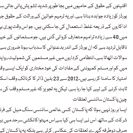
اقلیتوں کے حقوق کے حامیوں میں بجا طور پر شدید تشویش پائی جاتی ہ
بورڈز کو زیادہ جوابدہ بنانا ہے، اور یہ ترمیم خواتین کے وراثت کے حقو
اداکاروں کے ذریعہ غلط استعمال کی جا سکتی ہیں، جو اس وقت پوری بی 
میں 40 سے زیادہ ترامیم متعارف کروائی گئی ہیں، جو مسلمانوں کے 
ناقابل تردید ہے کہ ان بورڈز کے اندر بدعنوانی کا سدباب ہونا ضروری 
سوالات اٹھاتا ہے۔انتظامی کرداروں میں غیر مسلموں کی شمولیت،روایت
میں کم اور مسلم کمیونٹی کے مفادات کی خود مختاری کو ایک ایسے وق
امتیاز کا سامنا کر رہے ہیں۔2012 سے 23
ثابت کرنے کے لیے کیا جا رہا ہے، لیکن یہ تجویز کہ غیر مسلم وقف کی 
چین پاکستان سائنسی تعلقات
ایسا ہر روز نہیں ہوتا کہ پاکستان کسی عالمی سائنسی سنگ میل کے فرن
شرکت کے ساتھ اس نے ایسا ہی کیا ہےاس مہتواکانکشی سرحد میں بیجن
صرف دوطرفہ گہرے تعلقات کی عکاسی کرتی ہے بلکہ یہ پاکستان کے ل