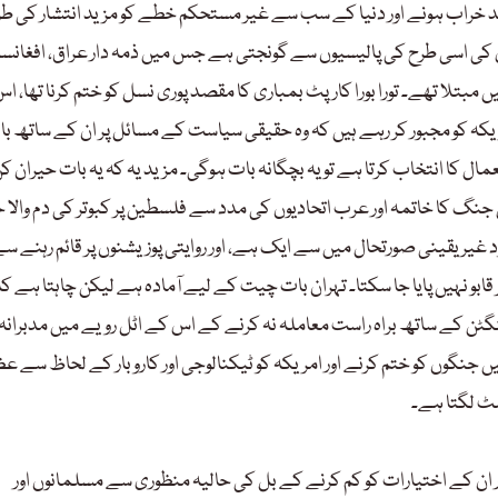
 خراب ہونے اور دنیا کے سب سے غیر مستحکم خطے کو مزید انتشار کی ط
کی اسی طرح کی پالیسیوں سے گونجتی ہے جس میں ذمہ دار عراق، افغانست
بتلا تھے۔ تورا بورا کارپٹ بمباری کا مقصد پوری نسل کو ختم کرنا تھا، ا
 امریکہ کو مجبور کر رہے ہیں کہ وہ حقیقی سیاست کے مسائل پر ان کے ساتھ ب
 کا انتخاب کرتا ہے تو یہ بچگانہ بات ہوگی۔ مزید یہ کہ یہ بات حیران ک
 جنگ کا خاتمہ اور عرب اتحادیوں کی مدد سے فلسطین پر کبوتر کی دم والا 
یر یقینی صورتحال میں سے ایک ہے، اور روایتی پوزیشنوں پر قائم رہنے س
قابو نہیں پایا جا سکتا۔ تہران بات چیت کے لیے آمادہ ہے لیکن چاہتا ہے کہ اسے JCPOA میں طے شدہ نام کے ذریعے روٹ دیا جائے، جس می
ن کے ساتھ براہ راست معاملہ نہ کرنے کے اس کے اٹل رویے میں مدبرانہ
گوں کو ختم کرنے اور امریکہ کو ٹیکنالوجی اور کاروبار کے لحاظ سے ع
ہٹ لگتا ہے۔
 ان کے اختیارات کو کم کرنے کے بل کی حالیہ منظوری سے مسلمانوں اور