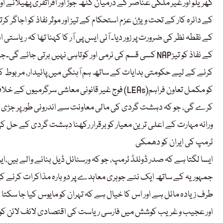
گھریلو اور غیر ملکی عناصر کے درمیان گٹھ جوڑ اور افراتفری پھیلانے ا
کے نقطہ نظر کی ضرورت پر زور دیا۔ آئی ایس پی آر کا کہنا تھا کہ ریاستی
کسی قسم کی نرمی اور کوتاہی نہیں برتی جائے گی۔جنرل منیر
کرنے کے لیے حکومتی ہدایات کے ساتھ ہم آہنگی میں پائیدار، مربوط کو
فوج غیر قانونی معاشی سرگرمیوں کے خلاف سخت قانون
کرے گی، جو کہ دہشت گردی کی مالی معاونت سے اندرونی طور پر جڑی ہوئی
ورانہ مہارت کے اعلی ترین معیار کو برقرار رکھنا دہشت گردی کے حل ک
ٹرمپ کی ایران کو دھمکی
ایسا لگتا ہے کہ صدر ڈونلڈ ٹرمپ، جو کہ ورسٹائل ڈیل بنانے والے ہیں،ا
جمہوریہ کے ساتھ ایک نئے جوہری معاہدے پر دوبارہ مذاکرات کرنے کی ا
طرف زیادہ مائل ہے اور اس کا خیال ہے کہ تہران کو مایوس کیا جا سکت
اور عجیب و غریب کوشش میں فارسی ریاست کی اقتصادی لائف لائن کو نچ