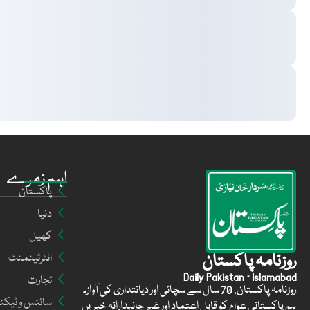
اہم زمرے
پاکستان
دنیا
کھیل
روزنامہ پاکستان
انٹرٹینمنٹ
Daily Pakistan · Islamabad
تجارت
روزنامہ پاکستان, 70 سال سے سچائی اور دیانتداری کی آواز۔
سائنس و ٹیکن
ہم پاکستانی عوام کو قابل اعتماد اور غیر جانبدارانہ خبریں