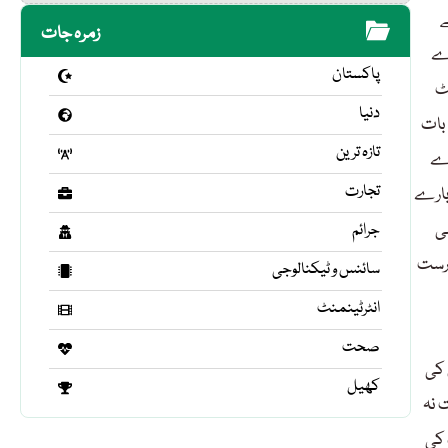
ے
زمرہ جات
رے
پاکستان
ٹ
دنیا
 بات
تازہ ترین
رے
تجارت
بارے
ی
جرائم
و درست
سائنس و ٹیکنالوجی
انٹرٹینمنٹ
صحت
 کی
کھیل
 نہ
 کی