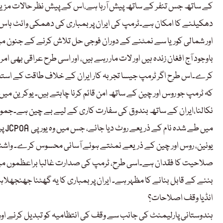
کے ساتھ جس تنفر کے ساتھ پیش آرہا ہے،اس کے پیش نظر حالات مزید
دھکیلنے کا امکان ہے۔ٹرمپ کی ایران پر بمباری کی دھمکی وائٹ ہاس 
اور شمالی کوریا سے نمٹنے کے دوران فوجی حل تلاش کرنے کے جنون میں م
باوجود آج افغان زندہ ہیں اور لات مار رہے ہیں، اور اسی طرح عراقی بھی
کرے۔اس طرح اگر ٹرمپ جیسا تجربہ کار ایران کے خلاف طاقت کے استعمال
کہ ٹرمپ جو روس اور چین کے ساتھ امن قائم کرنا چاہتے ہیں۔ یوکرین میں
نکالنا،ایران کے ساتھ بندوق کی سفارت کاری کے لیے بے چین ہے۔جمود غ
پر 
یونین، روس اور چین کے ذریعے نمٹتے ہوئے آسانی محسوس کرے۔ واشنگٹ
صلاحیت کا فقدان ہے۔اسی طرح، ٹرمپ کی صدارت غالبا براعظموں میں جن
بننے کے قابل بنانے کا مظہر ہے۔ ایران پر بمباری کا یہ گھٹنا جھنجھلا
انڈیا وقف اصلاحات؟
ہندوستانی پارلیمنٹ کی جانب سے وقف کی انتظامیہ کو تبدیل کرنے اور