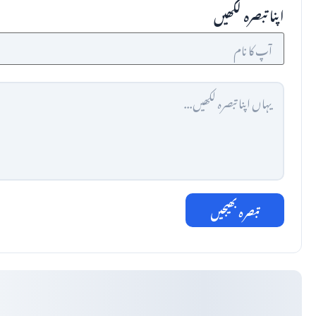
اپنا تبصرہ لکھیں
تبصرہ بھیجیں