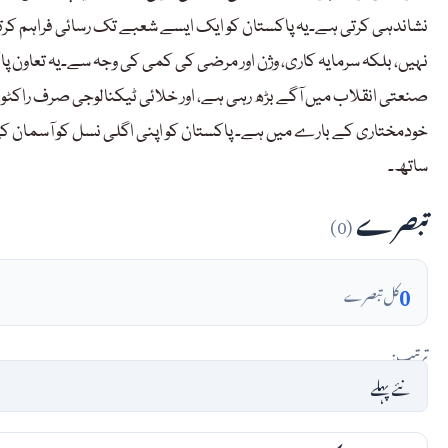
نشاندہی کرتی ہے۔یہ پاکستان کو ایک ایسے شعبے تک رسائی فراہم 
نہیں، بلکہ سرمایہ کاری، وژن اور مرضی کی کمی کی وجہ سے۔یہ تعاون 
صنعتی انقلاب میں آگے بڑھ رہی ہے، اور خلائی ٹیکنالوجی صرف راکٹوں 
خودمختاری کے بارے میں ہے۔ پاکستان کو اپنی اگلی نسل کو آسمان 
ساتھ۔
تبصرے
(0)
0
کل تبصرے
ترتیب: