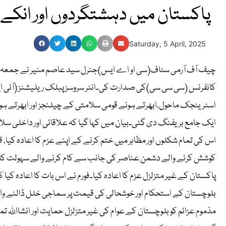
پاکستان میں دہشتگردوں اور انکے 
Saturday, 5 April, 2025
کانفرنس (سی سی سی)کی صدارت کی۔انٹر سروسز پبلک ریلیشنز (آئی ایس
اسٹریٹجک ماحول،ابھرتے ہوئے قومی سلامتی کے چیلنجز اور ابھرتے
ایک جامع بریفنگ دی گئی۔بیان میں کہا گیا کہ علاقائی اور داخلی سل
اس کی تمام شکلوں اور مظاہر میں ختم کرنے کے اپنے عزم کا اعادہ کی
کوشش کرنے والے دشمن عناصر کی جانب سے کام کرنے والے سہولت کارو
پاکستان کے غیر متزلزل عزم کا اعادہ کیا۔فورم نے اس بات کا اعادہ کیا
بلوچستان کے استحکام اور خوشحالی کی قیمت پر سماجی خلل ڈالنے وال
مذموم عزائم کو بلوچستان کے عوام کی غیر متزلزل حمایت اور انشااللہ ت