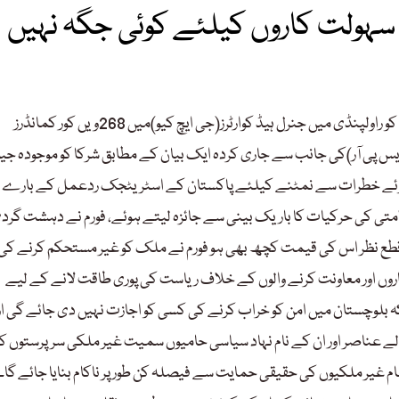
سہولت کاروں کیلئے کوئی جگہ نہیں
چیف آف آرمی سٹاف(سی او اے ایس)جنرل سید عاصم منیر نے جمعہ کو راولپنڈی میں جنرل ہیڈ کوارٹرز(جی ایچ کیو)میں 268ویں کور کمانڈرز
 پی آر)کی جانب سے جاری کردہ ایک بیان کے مطابق شرکا کو موجودہ جیو
 ہوئے خطرات سے نمٹنے کیلئے پاکستان کے اسٹریٹجک ردعمل کے بارے 
امتی کی حرکیات کا باریک بینی سے جائزہ لیتے ہوئے، فورم نے دہشت گردی
ا، قطع نظر اس کی قیمت کچھ بھی ہو فورم نے ملک کو غیر مستحکم کرنے کی
ں اور معاونت کرنے والوں کے خلاف ریاست کی پوری طاقت لانے کے لیے
 کہ بلوچستان میں امن کو خراب کرنے کی کسی کو اجازت نہیں دی جائے گی او
ے عناصر اور ان کے نام نہاد سیاسی حامیوں سمیت غیر ملکی سرپرستوں ک
مام غیر ملکیوں کی حقیقی حمایت سے فیصلہ کن طور پر ناکام بنایا جائے گا۔