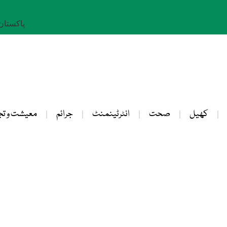
پاکستان: 24 صفر 
کھیل
صحت
انٹرٹینمنٹ
جرائم
معیشت و تج