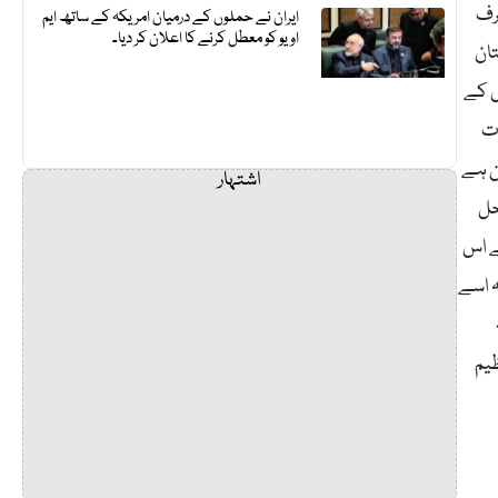
رف
ایران نے حملوں کے درمیان امریکہ کے ساتھ ایم
او یو کو معطل کرنے کا اعلان کر دیا۔
ان
س کے
ات
ن ہے
اشتہار
حل
ے اس
ں وہ یورپی
ظیم