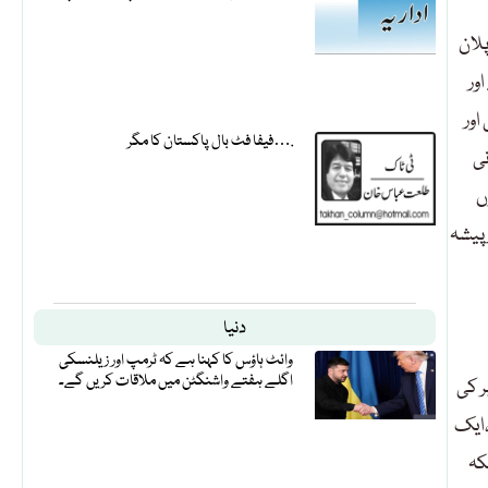
رم نے پورے ملک
ور
تیز
فیفا فٹ بال پاکستان کا مگر….
نی
ہم
 پیشہ
دنیا
وائٹ ہاؤس کا کہنا ہے کہ ٹرمپ اور زیلنسکی
اگلے ہفتے واشنگٹن میں ملاقات کریں گے۔
ر کی
،ایک
کہ