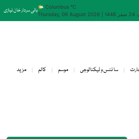
🌤 Columbus °C
بانی سردار خان نیازی
1448
|
Thursday, 06 August 2026
ارت
سا ئنس و ٹیکنالوجی
موسم
کالم
مزید