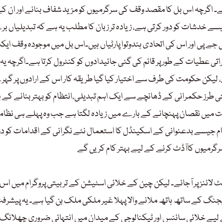
ے۔ اگرچہ اس بل کا مقصد وقف کی سرگرمیوں کو مزید شفاف بنانے اور ان ک
ق جیسے خدشات کو دور کرتی ہے، زیادہ تر زبان کا مطلب یہ ہے کہ تبدیلیاں ب
جے پی اور اس کی اتحادی ہندوتوا پارٹیاں ہیں۔اس بل میں موجودہ وقف ایک
خیراتی عطیات کے طور پر قائم کی گئی جائیدادوں کو کنٹرول کرتا ہے۔اگرچہ یہ
ہے، لیکن حکومت کی طرف سے اختیار کیا گیا طریقہ کار اس کے ارادوں پر گہ
ی طرز حکمرانی کے ڈھانچے سے ایک اہم تبدیلی،انتظام کو بہتر بنانے کے 
ت میں نقصان پہنچانے کے بارے میں زیادہ لگتا ہے جب وہ پہلے ہی نظام
 بلین ڈالر کا کرناٹک وقف اسکام جیسے بدعنوانی کے اسکینڈل کا استعمال نئے نگرانی کے اقدامات ک
سرگرمیوں کاآڈٹ کرنے کے لیے بہتر کام کریں گے
ٹ لائنز پر آجائے۔ لیکن چین کے خلائی اسٹیشن کے تربیتی پروگرام میں اس
گ کے ساتھ ہاتھ ملانے والا پہلا غیر ملکی ملک بن گیا ہے۔ یہ پیشرفت
یے خلائی سائنس اور ٹیکنالوجی کے میدان میں انتہائی ضروری چھلانگ